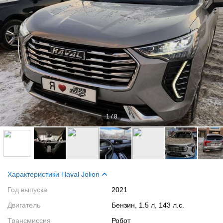
1
/
8
Характеристики Haval Jolion
Год выпуска
2021
Двигатель
Бензин, 1.5 л, 143 л.с.
Трансмиссия
Робот