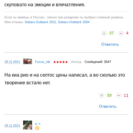
скуповато на эмоции и впечатления.
Если ты живёшь в России - значит при рождении ты выбрал сложный уровень.
Мои отзывы:
Subaru Outback 2011
,
Subaru Outback 2004
37
4
Ответить
29.11.2021
Focus_nik
Липецк
Сообщений: 3547
На киа рио и на селтос цены написал, а во сколько это
творение встало нет.
39
11
Ответить
a. v.
29.11.2021