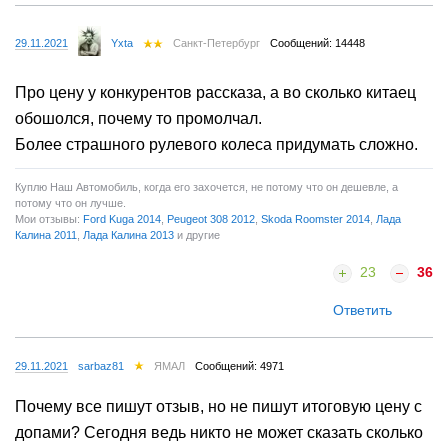
29.11.2021
Yxta
Санкт-Петербург
Сообщений: 14448
Про цену у конкурентов рассказа, а во сколько китаец
обошолся, почему то промолчал.
Более страшного рулевого колеса придумать сложно.
Куплю Наш Автомобиль, когда его захочется, не потому что он дешевле, а
потому что он лучше.
Мои отзывы:
Ford Kuga 2014
,
Peugeot 308 2012
,
Skoda Roomster 2014
,
Лада
Калина 2011
,
Лада Калина 2013
и другие
23
36
Ответить
29.11.2021
sarbaz81
ЯМАЛ
Сообщений: 4971
Почему все пишут отзыв, но не пишут итоговую цену с
допами? Сегодня ведь никто не может сказать сколько