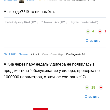
А люк где? Чё-то ни намёка.
Honda Odyssey RA7L(4WD) + 2 Toyota HiAce(4WD) + Toyota TownAce(4WD)
4
1
Ответить
30.11.2021
Sevam
Санкт-Петербург
Сообщений: 61
А Киа через пару недель у дилера не появилась в
продаже типа "обслуживание у дилера, проверка по
1000000 параметров, отличное состояние"?)
18
Ответить