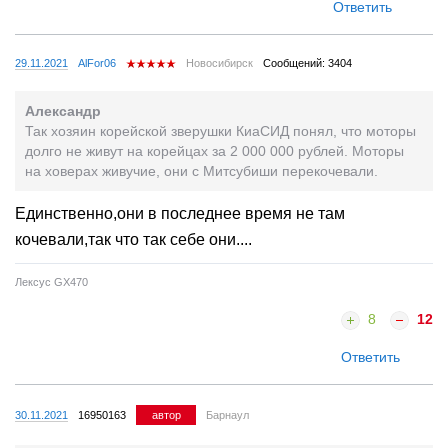
Ответить
29.11.2021
AlFor06
Новосибирск
Сообщений: 3404
Александр
Так хозяин корейской зверушки КиаСИД понял, что моторы
долго не живут на корейцах за 2 000 000 рублей. Моторы
на ховерах живучие, они с Митсубиши перекочевали.
Единственно,они в последнее время не там
кочевали,так что так себе они....
Лексус GX470
8
12
Ответить
30.11.2021
16950163
автор
Барнаул