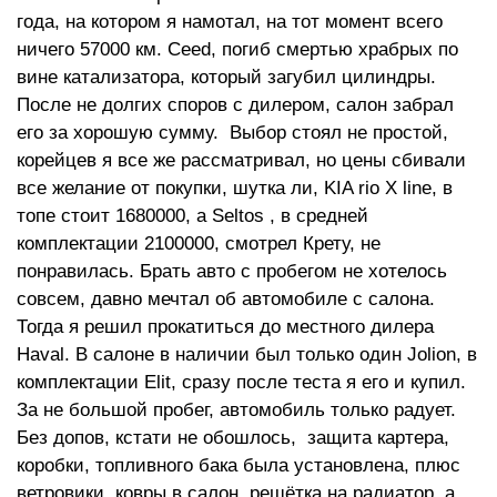
года, на котором я намотал, на тот момент всего
ничего 57000 км. Ceed, погиб смертью храбрых по
вине катализатора, который загубил цилиндры.
После не долгих споров с дилером, салон забрал
его за хорошую сумму. Выбор стоял не простой,
корейцев я все же рассматривал, но цены сбивали
все желание от покупки, шутка ли, KIA rio X line, в
топе стоит 1680000, а Seltos , в средней
комплектации 2100000, смотрел Крету, не
понравилась. Брать авто с пробегом не хотелось
совсем, давно мечтал об автомобиле с салона.
Тогда я решил прокатиться до местного дилера
Haval. В салоне в наличии был только один Jolion, в
комплектации Elit, сразу после теста я его и купил.
За не большой пробег, автомобиль только радует.
Без допов, кстати не обошлось, защита картера,
коробки, топливного бака была установлена, плюс
ветровики, ковры в салон, решётка на радиатор, а