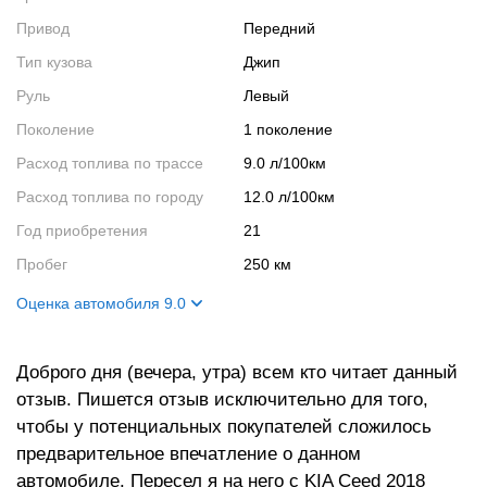
Привод
Передний
Тип кузова
Джип
Руль
Левый
Поколение
1 поколение
Расход топлива по трассе
9.0 л/100км
Расход топлива по городу
12.0 л/100км
Год приобретения
21
Пробег
250 км
Оценка автомобиля 9.0
Внешний вид
10
Доброго дня (вечера, утра) всем кто читает данный
Салон
9
отзыв. Пишется отзыв исключительно для того,
Двигатель
9
чтобы у потенциальных покупателей сложилось
Ходовые качества
8
предварительное впечатление о данном
автомобиле. Пересел я на него с KIA Ceed 2018