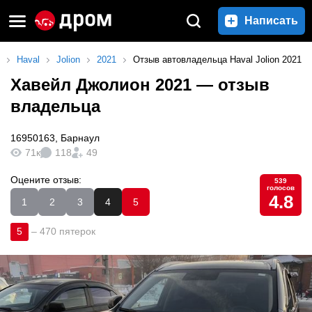
Написать
Haval
Jolion
2021
Отзыв автовладельца Haval Jolion 2021
Хавейл Джолион 2021
— отзыв
владельца
16950163
,
Барнаул
71к
118
49
Оцените отзыв:
539
голосов
4.8
1
2
3
4
5
5
–
470 пятерок