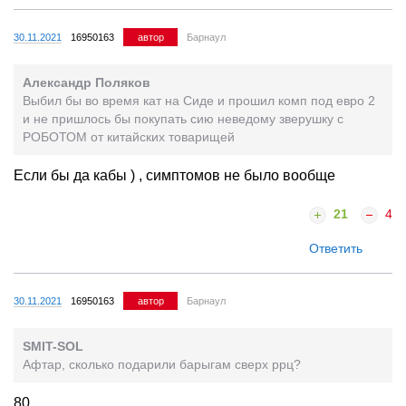
30.11.2021
16950163
автор
Барнаул
Александр Поляков
Выбил бы во время кат на Сиде и прошил комп под евро 2
и не пришлось бы покупать сию неведому зверушку с
РОБОТОМ от китайских товарищей
Если бы да кабы ) , симптомов не было вообще
21
4
Ответить
30.11.2021
16950163
автор
Барнаул
SMIT-SOL
Афтар, сколько подарили барыгам сверх ррц?
80