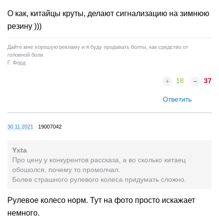
О как, китайцы круты, делают сигнализацию на зимнюю
резину )))
Дайте мне хорошую рекламу и я буду продавать болты, как средство от
головной боли.
Г. Форд
18
37
Ответить
30.11.2021
19007042
Yxta
Про цену у конкурентов рассказа, а во сколько китаец
обошолся, почему то промолчал.
Более страшного рулевого колеса придумать сложно.
Рулевое колесо норм. Тут на фото просто искажает
немного.