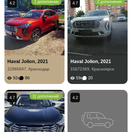
1 дополнение
2 дополнения
4.2
4.7
Haval Jolion, 2021
Haval Jolion, 2021
22985847
,
Краснодар
15672369
,
Красноярск
92к
86
59к
20
11 дополнений
4.7
4.2