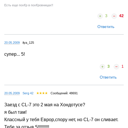
Есть еще пох€р в пох€ровницах!!
3
42
Ответить
20.05.2009
ilya_125
супер... 5!
3
1
Ответить
20.05.2009
Serg 42
Сообщений: 48691
Заезд с CL-7 это 2 мая на Хондотусе?
я был там!
Классный у тебя Еврор,спору нет, но CL-7 он сливает.
Тебе за отзыв 5!!!!!!!!!!