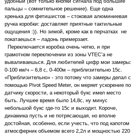
удобный (вот только кнопки сигнала под большие
пальцы – сомнительное решение). Еще одна
хренька для фетишистов – стоковая алюминиевая
ручка коробки: доставляет приятные тактильные
ощущения :)). Но зимой, кроме как в перчатках не
покатаешься – ладонь примерзает.
Переключается коробка очень четко, и при
грамотном переключении из зоны VTEC’а не
вываливаешься. Для любителей цифр мои замеры:
0-100 км/ч – 6,8 с, 0-400м – приблизительно 15с.
«Приблизительно» - это потому что замеры делал с
помощью Pivot Speed Meter, он меряет ускорение по
датчику скорости, а некоторый букс имел место
быть. Лучшее время было 14,8с, ну минус
небольшой букс где-то 15с и выходит. Короче,
динамика пусть и не потрясающая, но вполне
достойная, особенно, если учесть, что под капотом
атмосферник объемом всего 2,2л и мощностью 220