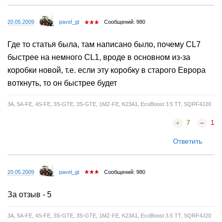
20.05.2009
pavel_gt
Сообщений: 980
Где то статья была, там написано было, почему CL7
быстрее на немного СL1, вроде в основном из-за
коробки новой, т.е. если эту коробку в старого Еврора
воткнуть, то он быстрее будет
3A, 5A-FE, 4S-FE, 3S-GTE, 3S-GTE, 1MZ-FE, K23A1, EcoBoost 3.5 TT, SQRF4J20
7
1
Ответить
20.05.2009
pavel_gt
Сообщений: 980
За отзыв - 5
3A, 5A-FE, 4S-FE, 3S-GTE, 3S-GTE, 1MZ-FE, K23A1, EcoBoost 3.5 TT, SQRF4J20