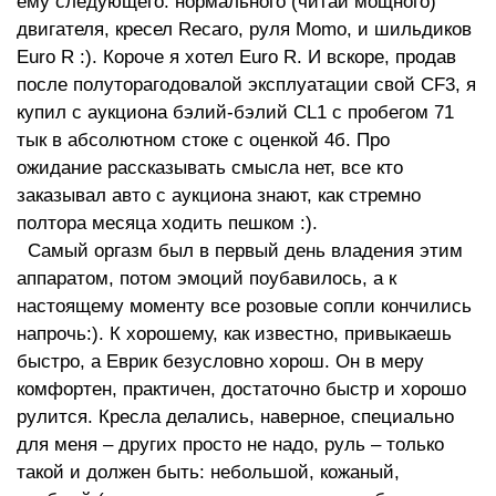
ему следующего: нормального (читай мощного)
двигателя, кресел Recaro, руля Momo, и шильдиков
Euro R :). Короче я хотел Euro R. И вскоре, продав
после полуторагодовалой эксплуатации свой CF3, я
купил с аукциона бэлий-бэлий CL1 с пробегом 71
тык в абсолютном стоке с оценкой 4б. Про
ожидание рассказывать смысла нет, все кто
заказывал авто с аукциона знают, как стремно
полтора месяца ходить пешком :).
Самый оргазм был в первый день владения этим
аппаратом, потом эмоций поубавилось, а к
настоящему моменту все розовые сопли кончились
напрочь:). К хорошему, как известно, привыкаешь
быстро, а Еврик безусловно хорош. Он в меру
комфортен, практичен, достаточно быстр и хорошо
рулится. Кресла делались, наверное, специально
для меня – других просто не надо, руль – только
такой и должен быть: небольшой, кожаный,