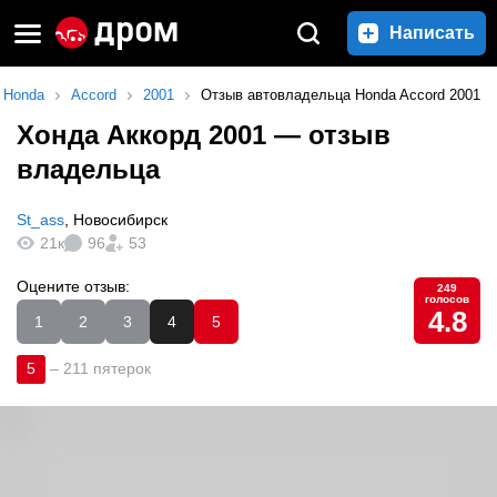
Написать
Honda
Accord
2001
Отзыв автовладельца Honda Accord 2001
Хонда Аккорд 2001
— отзыв
владельца
St_ass
,
Новосибирск
21к
96
53
Оцените отзыв:
249
голосов
4.8
1
2
3
4
5
5
–
211 пятерок