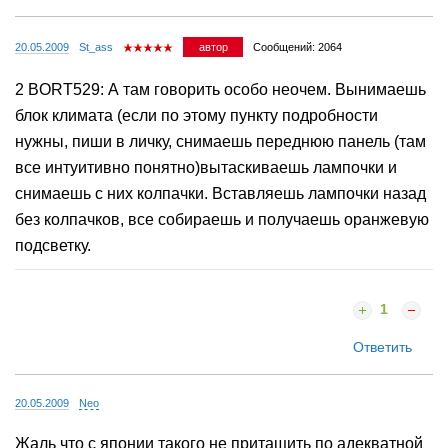
20.05.2009
St_ass
автор
Сообщений: 2064
2 BORT529: А там говорить особо неочем. Вынимаешь
блок климата (если по этому пункту подробности
нужны, пиши в личку, снимаешь переднюю панель (там
все интуитивно понятно)вытаскиваешь лампочки и
снимаешь с них колпачки. Вставляешь лампочки назад
без колпачков, все собираешь и получаешь оранжевую
подсветку.
1
Ответить
20.05.2009
Neo
Жаль что с японии такого не притащить по адекватной