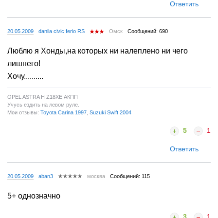
Ответить
20.05.2009
danila civic ferio RS
Омск
Сообщений: 690
Люблю я Хонды,на которых ни налеплено ни чего
лишнего!
Хочу..........
OPEL ASTRA H Z18XE АКПП
Учусь ездить на левом руле.
Мои отзывы:
Toyota Carina 1997
,
Suzuki Swift 2004
5
1
Ответить
20.05.2009
aban3
москва
Сообщений: 115
5+ однозначно
3
1