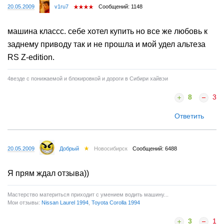
20.05.2009
v1ru7
Сообщений: 1148
машина классс. себе хотел купить но все же любовь к
заднему приводу так и не прошла и мой удел альтеза
RS Z-edition.
4везде с понижаемой и блокировкой и дороги в Сибири хайвэи
8
3
Ответить
20.05.2009
Добрый
Новосибирск
Сообщений: 6488
Я прям ждал отзыва))
Мастерство материться приходит с умением водить машину...
Мои отзывы:
Nissan Laurel 1994
,
Toyota Corolla 1994
3
1