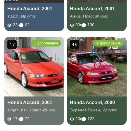
Honda Accord, 2001
Honda Accord, 2001
st1k3r
,
Иркутск
Alexis
,
Новосибирск
23к
62
33к
130
1 дополнение
1 дополнение
4.7
4.6
Honda Accord, 2001
Honda Accord, 2000
evgen_nsk
,
Новосибирск
Зырянов Роман
,
Иркутск
17к
72
20к
122