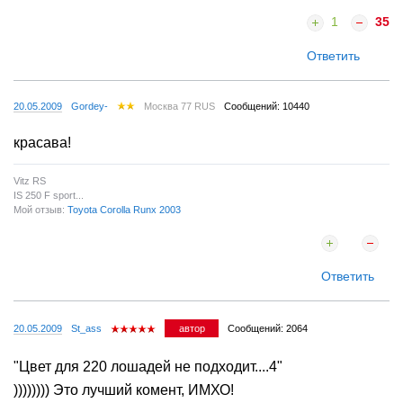
1
35
Ответить
20.05.2009
Gordey-
Москва 77 RUS
Сообщений: 10440
красава!
Vitz RS
IS 250 F sport...
Мой отзыв:
Toyota Corolla Runx 2003
Ответить
20.05.2009
St_ass
автор
Сообщений: 2064
"Цвет для 220 лошадей не подходит....4"
)))))))) Это лучший комент, ИМХО!