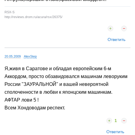
RSX-S
http://reviews.drom.ru/acura/rsx/26375/
Ответить
20.05.2009
AlexStep
Я,живя в Саратове и обладая европейским 6-м
Аккордом, просто обзавидовался машинам леворуким
России "ЗАУРАЛЬНОЙ" и вашей невероятной
сполоченности в любви к японцским машинкам.
АФТАР лови 5 !
Всем Хондоводам респект.
1
Ответить