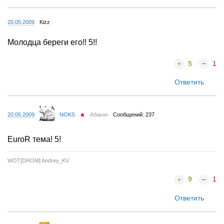
20.05.2009
Kizz
Молодца береги его!! 5!!
5
1
Ответить
20.05.2009
NOKS
Абакан
Сообщений: 237
EuroR тема! 5!
WOT[DROM] Andrey_KV
9
1
Ответить