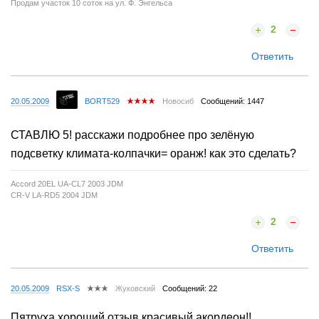
Продам участок 10 соток на ул. Ф. Энгельса
2
Ответить
20.05.2009
BORT529
Новосиб
Сообщений: 1447
СТАВЛЮ 5! расскажи подробнее про зелёную
подсветку климата-колпачки= оранж! как это сделать?
Accord 20EL UA-CL7 2003 JDM
CR-V LA-RD5 2004 JDM
2
Ответить
20.05.2009
RSX-S
Жуковский
Сообщений: 22
Пятруха,хороший отзыв,красивый акордеон!!