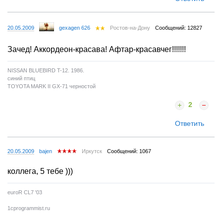
20.05.2009
gexagen 626
Ростов-на-Дону
Сообщений: 12827
Зачед! Аккордеон-красава! Афтар-красавчег!!!!!!!
NISSAN BLUEBIRD T-12. 1986.
синий птиц
TOYOTA MARK II GX-71 черностой
2
Ответить
20.05.2009
bajen
Иркутск
Сообщений: 1067
коллега, 5 тебе )))
euroR CL7 '03
1cprogrammist.ru