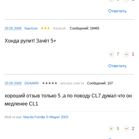
Ответить
20.05.2009
Карлсон
Karasuk.
Сообщений: 18465
Хонда рулит! Зачёт 5+
7
1
Ответить
20.05.2009
DDAARR
москва-элиста
Сообщений: 107
хороший отзыв только 5 ,а по поводу CL7 думал что он
медленее СL1
Мой отзыв:
Mazda Familia S-Wagon 2003
5
2