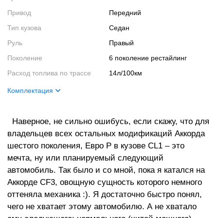
Привод
Передний
Тип кузова
Седан
Руль
Правый
Поколение
6 поколение рестайлинг
Расход топлива по трассе
14л/100км
Комплектация
Название
Euro R
Наверное, не сильно ошибусь, если скажу, что для
Цвет кузова
белый перламутр
владельцев всех остальных модификаций Аккорда
Цвет салона
темный
шестого поколения, Евро Р в кузове CL1 – это
Салон
Recaro и Momo как у всех
мечта, ну или планируемый следующий
Кузов
на фотах все видно
автомобиль. Так было и со мной, пока я катался на
Ходовая часть
LSD
Аккорде CF3, овощную сущность которого немного
оттеняла механика :). Я достаточно быстро понял,
Двигатель
H22A DOHC VTEC,
чего не хватает этому автомобилю. А не хватало
220л.с./7200 об./мин;
221Нм/6700об./мин