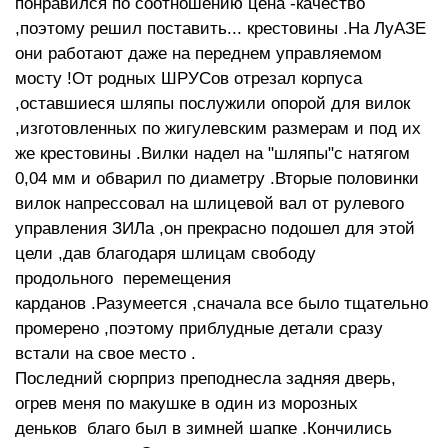
понравился по соотношению цена -качество
,поэтому решил поставить... крестовины .На ЛуАЗЕ
они работают даже на переднем управляемом
мосту !От родных ШРУСов отрезал корпуса
,оставшиеся шляпы послужили опорой для вилок
,изготовленных по жигулевским размерам и под их
же крестовины .Вилки надел на "шляпы"с натягом
0,04 мм и обварил по диаметру .Вторые половинки
вилок напрессовал на шлицевой вал от рулевого
управления ЗИЛа ,он прекрасно подошел для этой
цели ,дав благодаря шлицам свободу
продольного перемещения
карданов .Разумеется ,сначала все было тщательно
промерено ,поэтому приблудные детали сразу
встали на свое место .
Последний сюрприз преподнесла задняя дверь,
огрев меня по макушке в один из морозных
деньков благо был в зимней шапке .Кончились