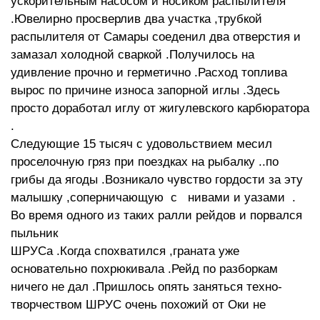
ускорительным насосом и носиком распылителя
.Ювелирно просверлив два участка ,трубкой
распылителя от Самары соеденил два отверстия и
замазал холодной сваркой .Получилось на
удивление прочно и герметично .Расход топлива
вырос по причине износа запорной иглы .Здесь
просто доработал иглу от жигулевского карбюратора
.
Следующие 15 тысяч с удовольствием месил
проселочную гряз при поездках на рыбалку ..по
грибы да ягоды .Возникало чувство гордости за эту
малышку ,соперничающую с нивами и уазами .
Во время одного из таких ралли рейдов и порвался
пыльник
ШРУСа .Когда спохватился ,граната уже
основательно похрюкивала .Рейд по разборкам
ничего не дал .Пришлось опять заняться техно-
творчеством ШРУС очень похожий от Оки не