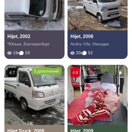
Hijet, 2002
Hijet, 2006
*Юлька
,
Екатеринбург
Andry~Ola
,
Находка
19к
19
20к
52
5 дополнений
4.7
4.8
Hijet Truck, 2008
Hijet, 2009