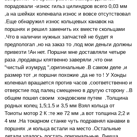
порадовали -износ гильз цилиндров всего 0,03 мм
,а на шейках коленвала износ и вовсе отсутствовал
.Еще обнаружил износ кольцевых канавок на
поршнях и решил заменить их вместе скольцами
.Что в наличии нужных запчастей не будет я
предпологал ,но на заказ то ,под мои деньги должны
привезти !Ан нет. Поршни мне доставляли четыре
раза ,продавцы клятвенно заверяли ,что они
"чистый изумруд ",оригинальные .В самом деле ,и
размер тот ,и поршни похожие ,да не то ! У Хонды
коленвал вращается против часов ,соответственно и
отверстие под палец смещенно в другую сторону ..В
общем пошел своим хондовским путем .Толщина
родных колец 1,5;1.5 и 3,5 мм Взял кольца от
Тоиоты мотор 2 К :те же 72 мм ,а вот толщина 2;2 и
4 мм .На токарном станке чуть подравнял канавки в
поршнях ,и кольца встали на место .Остальные
детали удалось достать оригинальные .Днища