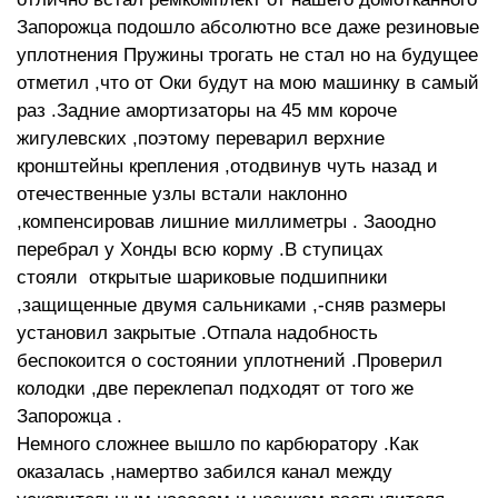
Запорожца подошло абсолютно все даже резиновые
уплотнения Пружины трогать не стал но на будущее
отметил ,что от Оки будут на мою машинку в самый
раз .Задние амортизаторы на 45 мм короче
жигулевских ,поэтому переварил верхние
кронштейны крепления ,отодвинув чуть назад и
отечественные узлы встали наклонно
,компенсировав лишние миллиметры . Заоодно
перебрал у Хонды всю корму .В ступицах
стояли открытые шариковые подшипники
,защищенные двумя сальниками ,-сняв размеры
установил закрытые .Отпала надобность
беспокоится о состоянии уплотнений .Проверил
колодки ,две переклепал подходят от того же
Запорожца .
Немного сложнее вышло по карбюратору .Как
оказалась ,намертво забился канал между