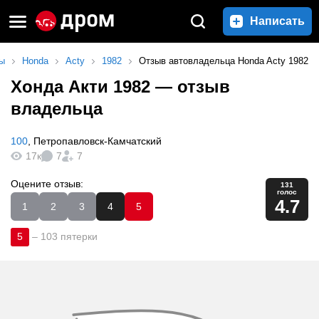
Написать
ы
Honda
Acty
1982
Отзыв автовладельца Honda Acty 1982
Хонда Акти 1982
— отзыв
владельца
100
,
Петропавловск-Камчатский
17к
7
7
Оцените отзыв:
131
голос
4.7
1
2
3
4
5
5
–
103 пятерки