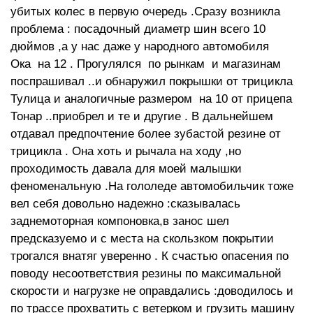
убитых колес в первую очередь .Сразу возникла
проблема : посадочный диаметр шин всего 10
дюймов ,а у нас даже у народного автомобиля
Ока на 12 . Прогулялся по рынкам и магазинам
поспрашивал ..и обнаружил покрышки от трицикла
Тулица и аналогичные размером на 10 от прицепа
Тонар ..приобрел и те и другие . В дальнейшем
отдавал предпочтение более зубастой резине от
трицикла . Она хоть и рычала на ходу ,но
проходимость давала для моей малышки
феноменальную .На гололеде автомобильчик тоже
вел себя довольно надежно :сказывалась
заднемоторная компоновка,в занос шел
предсказуемо и с места на скользком покрытии
трогался внатяг уверенно . К счастью опасения по
поводу несоответствия резины по максимальной
скорости и нагрузке не оправдались :доводилось и
по трассе прохватить с ветерком и грузить машину