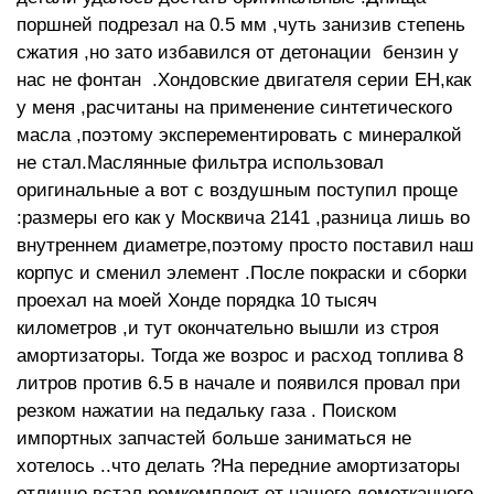
поршней подрезал на 0.5 мм ,чуть занизив степень
сжатия ,но зато избавился от детонации бензин у
нас не фонтан .Хондовские двигателя серии ЕН,как
у меня ,расчитаны на применение синтетического
масла ,поэтому эксперементировать с минералкой
не стал.Маслянные фильтра использовал
оригинальные а вот с воздушным поступил проще
:размеры его как у Москвича 2141 ,разница лишь во
внутреннем диаметре,поэтому просто поставил наш
корпус и сменил элемент .После покраски и сборки
проехал на моей Хонде порядка 10 тысяч
километров ,и тут окончательно вышли из строя
амортизаторы. Тогда же возрос и расход топлива 8
литров против 6.5 в начале и появился провал при
резком нажатии на педальку газа . Поиском
импортных запчастей больше заниматься не
хотелось ..что делать ?На передние амортизаторы
отлично встал ремкомплект от нашего домотканного