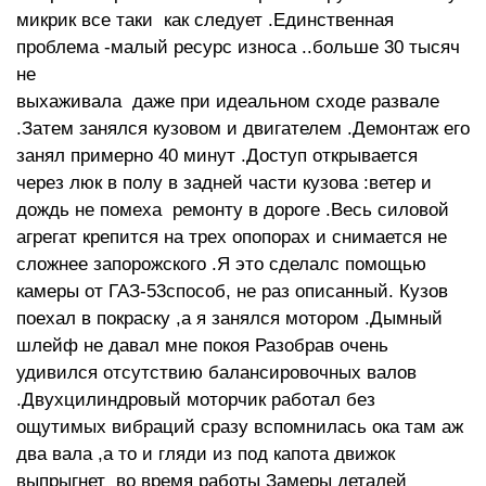
микрик все таки как следует .Единственная
проблема -малый ресурс износа ..больше 30 тысяч
не
выхаживала даже при идеальном сходе развале
.Затем занялся кузовом и двигателем .Демонтаж его
занял примерно 40 минут .Доступ открывается
через люк в полу в задней части кузова :ветер и
дождь не помеха ремонту в дороге .Весь силовой
агрегат крепится на трех опопорах и снимается не
сложнее запорожского .Я это сделалс помощью
камеры от ГАЗ-53способ, не раз описанный. Кузов
поехал в покраску ,а я занялся мотором .Дымный
шлейф не давал мне покоя Разобрав очень
удивился отсутствию балансировочных валов
.Двухцилиндровый моторчик работал без
ощутимых вибраций сразу вспомнилась ока там аж
два вала ,а то и гляди из под капота движок
выпрыгнет во время работы Замеры деталей