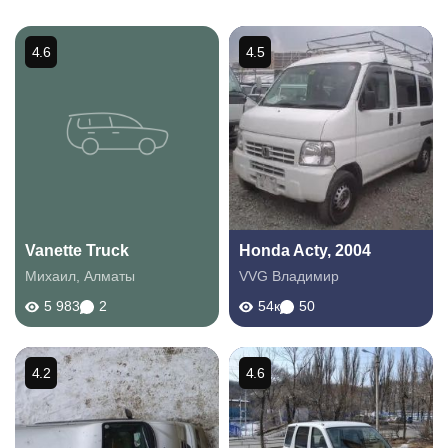
4.6
4.5
Vanette Truck
Honda Acty, 2004
Михаил
,
Алматы
VVG Владимир
5 983
2
54к
50
4.2
4.6