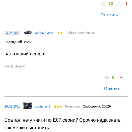
13
1
Ответить
23.03.2009
добрый дядя
тайга Уссурийская
Сообщений: 15236
настоящий левша!
PW-11 Salut X
8
Ответить
26.09.2011
postal_a42
Кемерово
Сообщений: 26026
Братан, нету книги по Е07 серии? Срочно нада знать
как метки выставить..