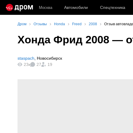
Автомобили
Спецтехника
Москва
Дром
Отзывы
Honda
Freed
2008
Отзыв автовладе
Хонда Фрид 2008
— о
staspach
,
Новосибирск
23к
27
19