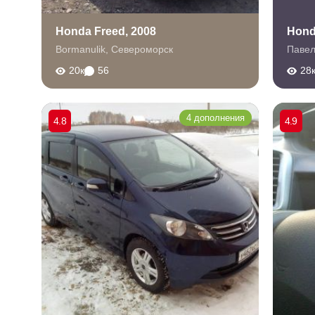
Honda Freed, 2008
Hond
Bormanulik
,
Североморск
Паве
20к
56
28
4 дополнения
4.8
4.9