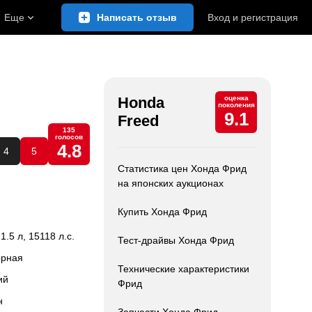
Еще
Написать отзыв
Вход
и
регистрация
Honda
оценка
поколения
9.1
Freed
135
голосов
4.8
4
5
Статистика цен Хонда Фрид
на японских аукционах
Купить Хонда Фрид
 1.5 л, 15118 л.с.
Тест-драйвы Хонда Фрид
орная
Технические характеристики
ий
Фрид
н