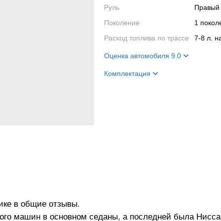
Руль
Правый
Поколение
1 поко
Расход топлива по трассе
7-8 л. 
Оценка автомобиля 9.0
Внешний вид
9
Комплектация
Салон
8
Название
1.5 flex
Двигатель
10
Цвет кузова
серебр
Ходовые качества
9
Цвет салона
темный
Салон
Подушки безопасности
водител
пассажи
ISOFIX
Кузов
очисти
Ходовая часть
Передняя подвеска
дике в общие отзывы.
амортиз
ного машин в основном седаны, а последней была Нисс
Задняя 