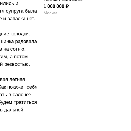
нились и
1 000 000 ₽
тя супруга была
Москва
 и запаски нет.
дние колодки.
ашинка радовала
в на сотню.
жим, а потом
ей резвостью.
вая летняя
Как покажет себя
ать в салоне?
 будем тратиться
 в дальней