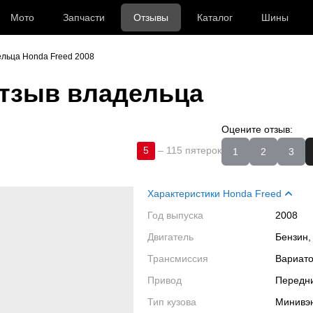
Мото
Запчасти
Отзывы
Каталог
Шины
льца Honda Freed 2008
тзыв владельца
Оцените отзыв:
5
–
115 пятерок
1
2
3
Характеристики Honda Freed
Год выпуска
2008
Двигатель
Бензин,
Трансмиссия
Вариат
Привод
Передн
Тип кузова
Минивэ