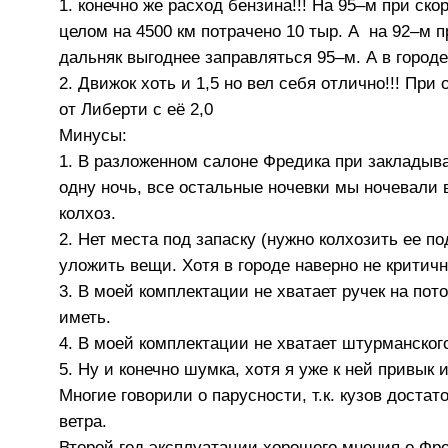
1. конечно же расход бензина!!! На 95–м при ско
целом на 4500 км потрачено 10 тыр. А на 92–м пр
дальняк выгоднее заправляться 95–м. А в город
2. Движок хоть и 1,5 но вел себя отлично!!! При
от Либерти с её 2,0
Минусы:
1. В разложенном салоне Фредика при закладыв
одну ночь, все остальные ночевки мы ночевали 
колхоз.
2. Нет места под запаску (нужно колхозить ее п
уложить вещи. Хотя в городе наверно не критичн
3. В моей комплектации не хватает ручек на пот
иметь.
4. В моей комплектации не хватает штурманског
5. Ну и конечно шумка, хотя я уже к ней привык
Многие говорили о парусности, т.к. кузов достат
ветра.
Второй год эксплуатации хорошего мнения о Фр