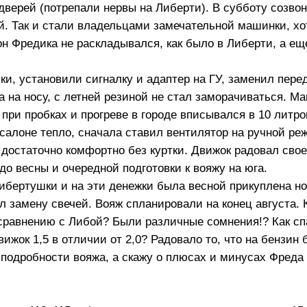
 дверей (потрепали нервы на Либерти). В субботу созво
й. Так и стали владельцами замечательной машинки, хо
лон Фредика не раскладывался, как было в Либерти, а еще
и, установили сигналку и адаптер на ГУ, заменил пере
а на носу, с летней резиной не стал заморачиваться. М
при пробках и прогреве в городе вписывался в 10 литро
 салоне тепло, сначала ставил вентилятор на ручной ре
о достаточно комфортно без куртки. Движок радовал сво
до весны и очередной подготовки к вояжу на юга.
ибертушки и на эти денежки была весной прикуплена но
л замену свечей. Вояж спланировали на конец августа. 
 сравнению с Либой? Были различные сомнения!? Как сп
ижок 1,5 в отличии от 2,0? Радовало то, что на бензин
 подробности вояжа, а скажу о плюсах и минусах Фреда