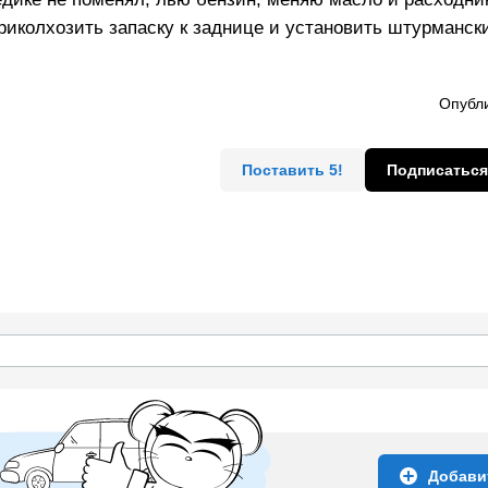
риколхозить запаску к заднице и установить штурмански
Опубли
Поставить 5!
Подписаться
Добави