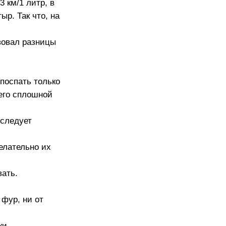
3 км/1 литр, в
ыр. Так что, на
твовал разницы
поспать только
 его сплошной
 следует
Желательно их
вать.
 фур, ни от
ки,