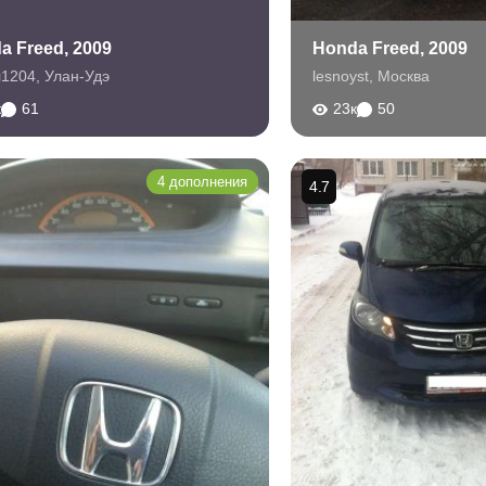
a Freed, 2009
Honda Freed, 2009
л1204
,
Улан-Удэ
lesnoyst
,
Москва
к
61
23к
50
4 дополнения
4.7