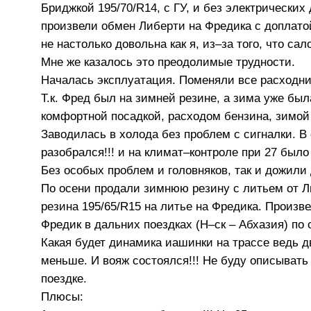
Бриджкой 195/70/R14, с ГУ, и без электрических
произвели обмен Либерти на Фредика с доплато
не настолько довольна как я, из–за того, что са
Мне же казалось это преодолимые трудности.
Началась эксплуатация. Поменяли все расходник
Т.к. Фред был на зимней резине, а зима уже был
комфортной посадкой, расходом бензина, зимой 
Заводилась в холода без проблем с сигналки. В
разобрался!!! и на климат–контроле при 27 был
Без особых проблем и головняков, так и дожили 
По осени продали зимнюю резину с литьем от Л
резина 195/65/R15 на литье на Фредика. Произве
Фредик в дальних поездках (Н–ск – Абхазия) по
Какая будет динамика иашинки на трассе ведь дв
меньше. И вояж состоялся!!! Не буду описывать
поездке.
Плюсы: