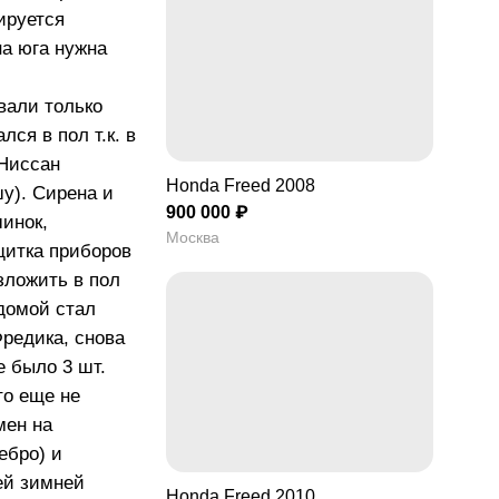
занная балка,
ируется
195/70/R14
на юга нужна
мин. 118 (87) / 6600
вали только
ателя, 4-
ся в пол т.к. в
ровый, SOHC,
 Ниссан
(АИ-92, АИ-95)
Honda Freed 2008
топлива в режиме
у). Сирена и
900 000 ₽
/100км 6.1 литра
инок,
Москва
щитка приборов
зложить в пол
домой стал
редика, снова
е было 3 шт.
то еще не
мен на
ебро) и
ей зимней
Honda Freed 2010