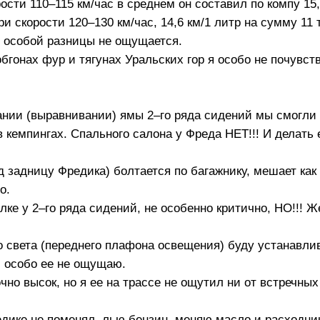
рости 110–115 км/час в среднем он составил по компу 15,
и скорости 120–130 км/час, 14,6 км/1 литр на сумму 11 т
е особой разницы не ощущается.
 обгонах фур и тягунах Уральских гор я особо не почувс
ании (выравнивании) ямы 2–го ряда сидений мы смогли 
в кемпингах. Спального салона у Фреда НЕТ!!! И делать
од задницу Фредика) болтается по багажнику, мешает как
о.
олке у 2–го ряда сидений, не особенно критично, НО!!! 
о света (переднего плафона освещения) буду устанавли
 и особо ее не ощущаю.
очно высок, но я ее на трассе не ощутил ни от встречных
едике не поменял, лью бензин, меняю масло и расходни