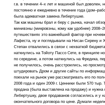
г.в. в течении 4–х лет и машиной был доволен, 
постоянно и ежедневно в течение года (дом–раб
была адекватная замена Либертушке.
Так как машины брал и беру с рынка, начал обз
минивэны (микровэны, кому как удобнее) 2008–200
путешествиях это важнейший фактор при ночевк
Лафеста, ну и поглядывали на Нисан Сирену и Х
Степан отвалились в связи с нехваткой бюджет
наткнулись на Тойоту Пассо Сете, в принципе н
по середине, а потом наткнулись на Фредика, п
не получилось, очень расстроились, но просмот
штудировать Дром и другие сайты по информаци
поехали на рынок уже рассматривать его по пол
2008 года и один 2009 г. Ценники были 570 тыр.
продана (была выставлена на продажу) и нужна 
Либертушку, двое продаванов согласились и у н
окончательного договора по цене. Думали неделю