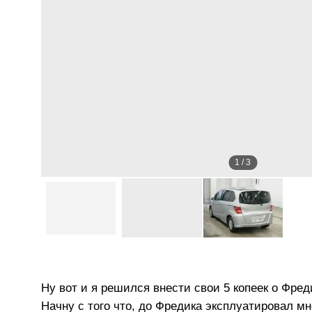
1
/
3
Ну вот и я решился внести свои 5 копеек о Фре
Начну с того что, до Фредика эксплуатировал м