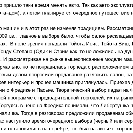
неразре
но пришло таки время менять авто. Так как авто эксплуат
колеса 
ота–дом), а летом планируется очередное путешествие 
Двигатель
L15A, мощность, л.с. (кВт)
при об./
ор машин и в этот раз не изменяя традициям. Рассматри
Тип двиг
9 г.в., главное в выборе было, чтобы салон раскладывал
цилинд
ах. В поле зрения попадали Тойота Исис, Тойота Виш,
Бензин 
Расход 
онду Степана (Одик и Стрим как–то не ложились на душ
10/15, л
а. И рассматривая на рынке вышеописанные модели маш
ормально, но не понравилась торпеда с расположением 
ервым делом попросили продаванов разложить салон, ра
рев интерьер и прочее машинка приглянулась. Приехав 
и о Фредике и Паське. Теоретический выбор падал на Ф
ной программе с предварительной торговлей, их на рынк
 Торгуясь в цене на Фредика понимали, что Либертушка–
наличка. Тогда в разговорах предложили продаванам об
ас наступило время очередного выбора (черный или сер
 и остановились на серебре, т.к. был на литье с хорош