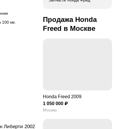
Запчасти Хонда Фрид
ление
Продажа Honda
на 100 км.
Freed в Москве
о
ьская, переднего
ра, Крепление
Honda Freed 2009
1 050 000 ₽
тель заднего стекла
Москва
ационная стойка,
ан Либерти 2002
подвеска