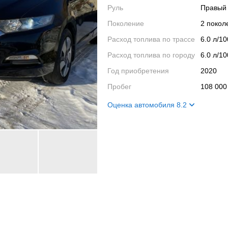
Руль
Правый
Поколение
2 поко
Расход топлива по трассе
6.0 л/1
Расход топлива по городу
6.0 л/1
Год приобретения
2020
Пробег
108 000
Оценка автомобиля 8.2
Внешний вид
8
Салон
9
Двигатель
8
Ходовые качества
8