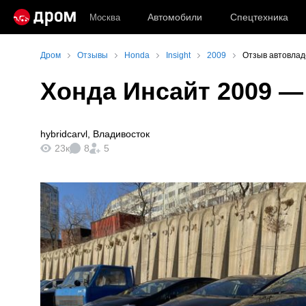
Автомобили
Спецтехника
Москва
Дром
Отзывы
Honda
Insight
2009
Отзыв автовлад
Хонда Инсайт 2009
— 
hybridcarvl
,
Владивосток
23к
8
5