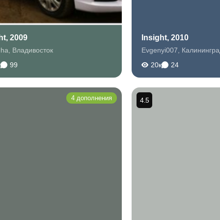
ht, 2009
Insight, 2010
uha
,
Владивосток
Evgenyi007
,
Калинингра
к
99
20к
24
4 дополнения
4.5