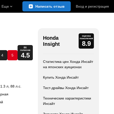
Еще
Написать отзыв
Вход
и
регистрация
оценка
Honda
поколения
8.9
Insight
86
голосов
4.5
4
5
Статистика цен Хонда Инсайт
на японских аукционах
Купить Хонда Инсайт
 1.3 л, 88 л.с.
Тест-драйвы Хонда Инсайт
орная
Технические характеристики
ий
Инсайт