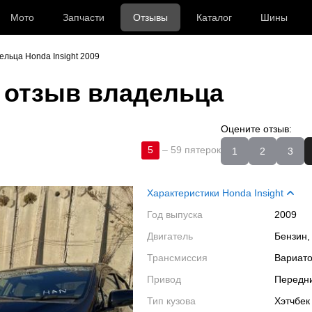
Мото
Запчасти
Отзывы
Каталог
Шины
ельца Honda Insight 2009
отзыв владельца
Оцените отзыв:
5
–
59 пятерок
1
2
3
Характеристики Honda Insight
Год выпуска
2009
Двигатель
Бензин,
Трансмиссия
Вариат
Привод
Передн
Тип кузова
Хэтчбек