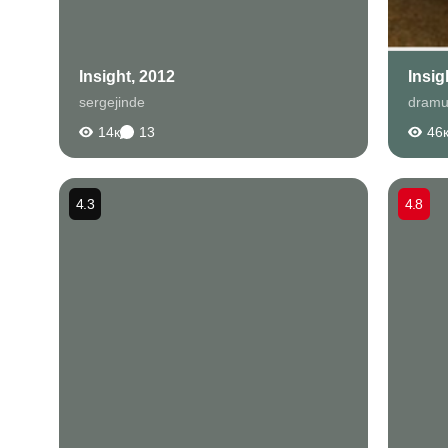
Insight, 2012
Insig
sergejinde
dram
14к
13
46
4.3
4.8