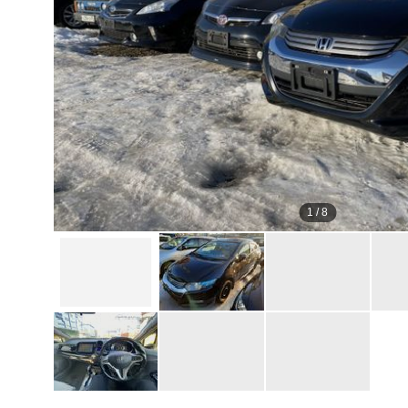
1
/
8