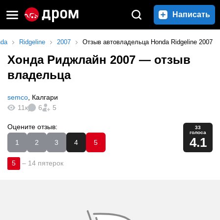
Написать
nda
Ridgeline
2007
Отзыв автовладельца Honda Ridgeline 2007
Хонда Риджлайн 2007
— отзыв
владельца
semco
,
Калгари
11к
6
5
Оцените отзыв:
33
голоса
4.1
1
2
3
4
5
5
–
14 пятерок