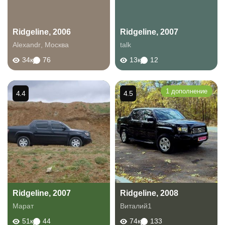
Ridgeline, 2006
Ridgeline, 2007
Alexandr
,
Москва
talk
34к
76
13к
12
1 дополнение
4.4
4.5
Ridgeline, 2007
Ridgeline, 2008
Марат
Виталий1
51к
44
74к
133