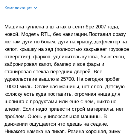
Комплектация
Цвет кузова
черный
Машина куплена в штатах в сентябре 2007 года,
Цвет салона
серая кожа
новой. Модель RTL, без навигации.Поставил сразу
же там дуги по бокам, дуги на крышу, дефлектор на
капот, крышку на зад (полностью закрывает грузовое
отверстие), фаркоп, удлинитель кузова, би-ксенон,
забронировал капот, бампер и все фары и
станировал стекла передних дверей. Все
удовольствие вышло в 25700. На сегодня пробег
10000 миль. Отличная машины, нет слов. Детскую
коляску есть куда поставить, огромная нища для
шопинга с продуктами или еще с чем, никто не
влезет. Если надо привести строй материалы, нет
проблем. Очень универсальная машины. В
движении ощущается что едешь на седане.
Никакого намека на пикап. Резина хорошая, зиму