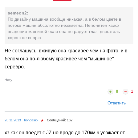
semeon2:
По дизайну машина вообще никакая, а в белом цвете в
потоке машин абсолютно незаметна. Непонятен кайф
владения машиной если она не радует глаз, двигатель
хорош не спорю.
Не соглашусь, вживую она красивее чем на фото, и в
белом она по-любому красивее чем "мышиное"
серебро.
Нету
8
1
Ответить
26.11.2013
hondasib
Сообщений: 162
хз как он поедет с JZ но вроде до 170км.ч уезжает от