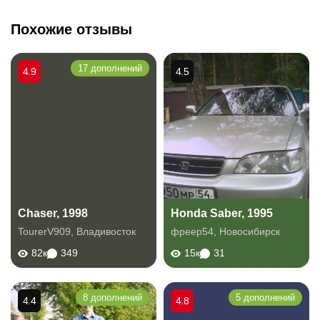
Похожие отзывы
17 дополнений
4.9
4.5
Chaser, 1998
Honda Saber, 1995
TourerV909
,
Владивосток
фреер54
,
Новосибирск
82к
349
15к
31
8 дополнений
5 дополнений
4.4
4.8