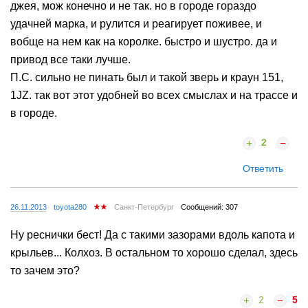
джея, мож конечно и не так. но в городе гораздо
удачней марка, и рулится и реагирует поживее, и
вобще на нем как на королке. быстро и шустро. да и
привод все таки лучше.
П.С. сильно не пинать был и такой зверь и краун 151,
1JZ. так вот этот удобней во всех смыслах и на трассе и
в городе.
2
Ответить
26.11.2013
toyota280
Санкт-Петербург
Сообщений: 307
Ну реснички бест! Да с такими зазорами вдоль капота и
крыльев... Колхоз. В остальном то хорошо сделал, здесь
то зачем это?
2
5