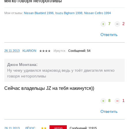
мягко говоря неторопливы
Мои отзывы:
Nissan Bluebird 1996
,
Isuzu Bighorn 1998
,
Nissan Cefiro 1994
7
2
Ответить
26.11.2013
KLARION
Иркутск
Сообщений: 54
Джон Монтана:
Ну чему удивился марковод ведь у тоёт двигателя мягко
говоря неторопливы
Сейчас владельцы JZ на тебя накинутся))
8
1
Ответить
26.11.2013
...ЛЁХУС...
автор
Сообщений: 11915