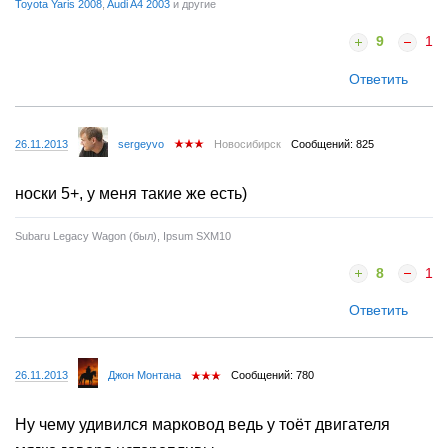
Toyota Yaris 2008
,
Audi A4 2003
и другие
9
1
Ответить
26.11.2013
sergeyvo
Новосибирск
Сообщений: 825
носки 5+, у меня такие же есть)
Subaru Legacy Wagon (был), Ipsum SXM10
8
1
Ответить
26.11.2013
Джон Монтана
Сообщений: 780
Ну чему удивился марковод ведь у тоёт двигателя