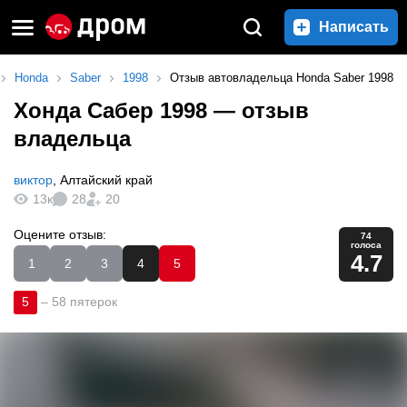
Написать
Honda
Saber
1998
Отзыв автовладельца Honda Saber 1998
Хонда Сабер 1998
— отзыв
владельца
виктор
,
Алтайский край
13к
28
20
Оцените отзыв:
74
голоса
4.7
1
2
3
4
5
5
–
58 пятерок