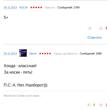
26.11.2013
KDL38
Иркутск
Сообщений: 2784
5+
1
Ответить
26.11.2013
SlavN
Город-сад Иркутск
Сообщений: 2085
Хонда - классная!
За носки - пять!
П.С: А. Нет. Наоборот)))
MosKvich-Combi и всё такое...
8
1