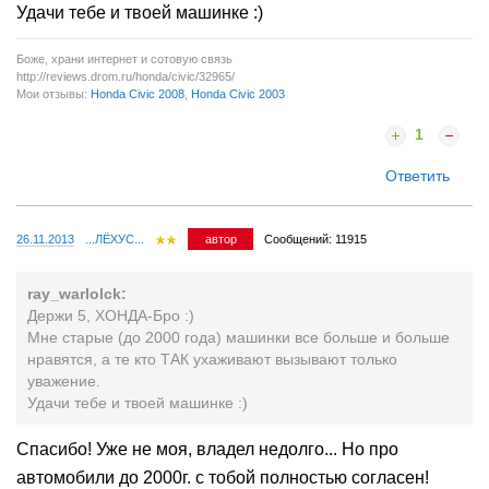
Удачи тебе и твоей машинке :)
Боже, храни интернет и сотовую связь
http://reviews.drom.ru/honda/civic/32965/
Мои отзывы:
Honda Civic 2008
,
Honda Civic 2003
1
Ответить
26.11.2013
...ЛЁХУС...
автор
Сообщений: 11915
ray_warlolck:
Держи 5, ХОНДА-Бро :)
Мне старые (до 2000 года) машинки все больше и больше
нравятся, а те кто ТАК ухаживают вызывают только
уважение.
Удачи тебе и твоей машинке :)
Спасибо! Уже не моя, владел недолго... Но про
автомобили до 2000г. с тобой полностью согласен!