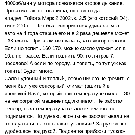
4000об/мин у мотора появляется второе дыхание.
Прокатил как-то товарища, он сам тогда
владел Тойота Марк 2 2002г.в. 2,5 (это который D4),
типо 200л.с.. Тот был «неприятно» удивлён, что
авто на 4 года старше его и в 2 раза дешевле может
ТАК ехать. При этом не сказать, что мотор проглот.
Если не топить 160-170, можно смело уложиться в
10л. по трассе. Если тошнить 90, то литров 7,
чесслово! А если по городу, и топить, то тут уж как
топить! Будет много.
Салон удобный и тёплый, особо ничего не гремит. У
меня был уже сенсорный климат (вшитый в
японский Navi), который при температуре около – 30
на непрогретой машине подглючивал. Не работал
сенсор, пока температура в салоне немного не
поднимется. Но думаю, японцы не рассчитывали на
эксплуатацию авто в таких условиях! За рулём всё
удобно,всё под рукой. Подсветка приборки тускло-