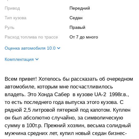
Привод
Передний
Тип кузова
Седан
Руль
Правый
Расход топлива по трассе
От 7 до много
Оценка автомобиля 10.0
Внешний вид
10
Комплектация
Салон
10
Название
S
Двигатель
10
Всем привет! Хотелось бы рассказать об очередном
автомобиле, которым мне посчастливилось
владеть. Это Хонда Сабер в кузове UA-2 1998г.в.,
то есть последнего года выпуска этого кузова. С
рядной 2,5 литровой пятеркой под капотом. Куплен
он был абсолютно случайно, за символическую
сумму в 100т.р. Прежний хозяин, весьма солидный
мужчина средних лет, купил новый седан бизнес-