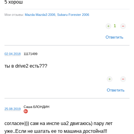
5 хорош
Мои отзывы:
Mazda Mazda3 2006
,
Subaru Forester 2006
1
Ответить
02.04.2018
11171499
ты в drive2 есть???
Ответить
Саша БЛОНДИН
25.08.2019
согласен))) сам на инспе ua2 двигаюсь) пару лет
уже..Если не шатать ее то машина достойна!!!