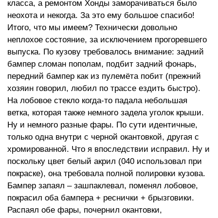
класса, а ремонтом Хонды заморачиваться было
неохота и некогда. За это ему большое спасибо!
Итого, что мы имеем? Технически довольно
неплохое состояние, за исключением прогоревшего
выпуска. По кузову требовалось внимание: задний
бампер сломан пополам, подбит задний фонарь,
передний бампер как из пулемёта побит (прежний
хозяин говорил, любил по трассе ездить быстро).
На лобовое стекло когда-то падала небольшая
ветка, которая также немного задела уголок крыши.
Ну и немного разные фары. По сути идентичные,
только одна внутри с черной окантовкой, другая с
хромированной. Что я впоследствии исправил. Ну и
поскольку цвет белый акрил (040 использовал при
покраске), она требовала полной полировки кузова.
Бампер запаял – зашпаклевал, поменял лобовое,
покрасил оба бампера + реснички + брызговики.
Распаял обе фары, почернил окантовки,