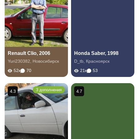
Renault Clio, 2006
Honda Saber, 1998
Yuri230382
,
Новосибирск
D_tb
,
Красноярск
52к
70
21к
53
3 дополнения
4.3
4.7