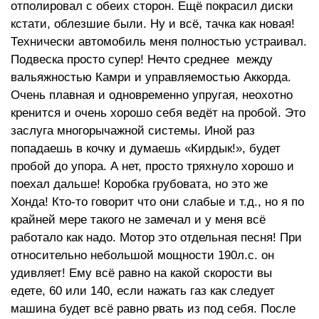
отполировал с обеих сторон. Ещё покрасил диски
кстати, облезшие были. Ну и всё, тачка как новая!
Технически автомобиль меня полностью устраивал.
Подвеска просто супер! Нечто среднее между
вальяжностью Камри и управляемостью Аккорда.
Очень плавная и одновременно упругая, неохотно
кренится и очень хорошо себя ведёт на пробой. Это
заслуга многорычажной системы. Иной раз
попадаешь в кочку и думаешь «Кирдык!», будет
пробой до упора. А нет, просто тряхнуло хорошо и
поехал дальше! Коробка грубовата, но это же
Хонда! Кто-то говорит что они слабые и т.д., но я по
крайней мере такого не замечал и у меня всё
работало как надо. Мотор это отдельная песня! При
относительно небольшой мощности 190л.с. он
удивляет! Ему всё равно на какой скорости вы
едете, 60 или 140, если нажать газ как следует
машина будет всё равно рвать из под себя. После