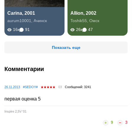
Carina, 2001
Allion, 2002
aurum10001
,
Ачинск
Toshik55
,
Омск
16к
91
26к
47
Показать еще
Комментарии
26.11.2013
#SEDOY#
03
Сообщений: 3241
первая оценка 5
Inspire 2,5V '01
9
3