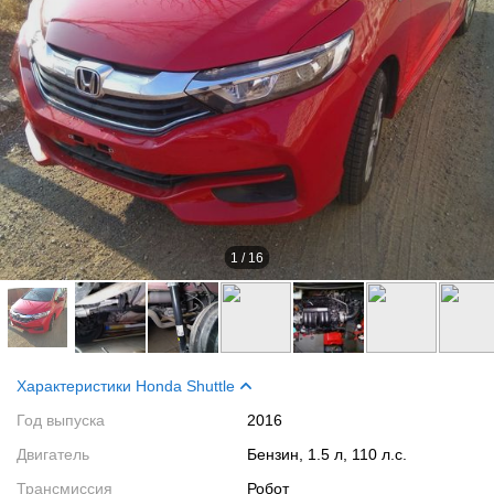
1
/
16
Характеристики Honda Shuttle
Год выпуска
2016
Двигатель
Бензин, 1.5 л, 110 л.с.
Трансмиссия
Робот