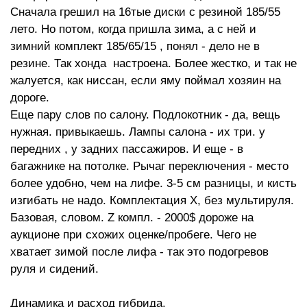
Сначала грешил на 16тые диски с резиной 185/55
лето. Но потом, когда пришла зима, а с ней и
зимний комплект 185/65/15 , понял - дело не в
резине. Так хонда настроена. Более жестко, и так не
жалуется, как ниссан, если яму поймал хозяин на
дороге.
Еще пару слов по салону. Подлокотник - да, вещь
нужная. привыкаешь. Лампы салона - их три. у
передних , у задних пассажиров. И еще - в
багажнике на потолке. Рычаг переключения - место
более удобно, чем на лифе. 3-5 см разницы, и кисть
изгибать не надо. Комплектация Х, без мультируля.
Базовая, словом. Z компл. - 2000$ дороже на
аукционе при схожих оценке/пробеге. Чего не
хватает зимой после лифа - так это подогревов
руля и сидений.
Динамика и расход гибрида.