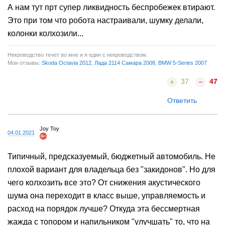
А нам тут прт супер ликвидность беспробежек втирают.
Это при том что робота настраивали, шумку делали,
колонки колхозили...
Некроводство течет во мне и я един с некроводством.
Мои отзывы:
Skoda Octavia 2012
,
Лада 2114 Самара 2008
,
BMW 5-Series 2007
37
47
Ответить
Joy Toy
04.01.2021
Типичный, предсказуемый, бюджетный автомобиль. Не
плохой вариант для владельца без "закидонов". Но для
чего колхозить все это? От снижения акустического
шума она переходит в класс выше, управляемость и
расход на порядок лучше? Откуда эта бессмертная
жажда с топором и напильником "улучшать" то, что на