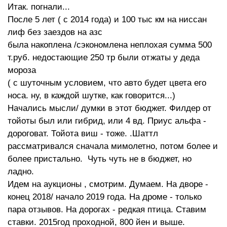
Итак. погнали...
После 5 лет ( с 2014 года) и 100 тыс км на ниссан
лиф без заездов на азс
была накоплена /сэкономлена неплохая сумма 500
т.руб. недостающие 250 тр были отжаты у деда
мороза
( с шуточным условием, что авто будет цвета его
носа. ну, в каждой шутке, как говорится...)
Начались мысли/ думки в этот бюджет. Филдер от
тойоты был или гибрид, или 4 вд. Приус альфа -
дороговат. Тойота виш - тоже. .Шаттл
рассматривался сначала мимолетно, потом более и
более пристально. Чуть чуть не в бюджет, но
ладно.
Идем на аукционы , смотрим. Думаем. На дворе -
конец 2018/ начало 2019 года. На дроме - только
пара отзывов. На дорогах - редкая птица. Ставим
ставки. 2015год проходной, 800 йен и выше.