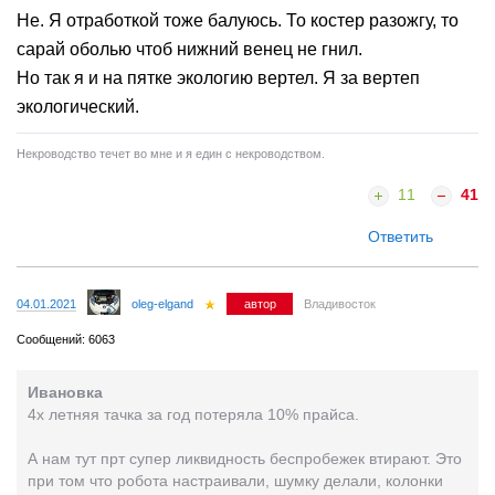
Не. Я отработкой тоже балуюсь. То костер разожгу, то
сарай оболью чтоб нижний венец не гнил.
Но так я и на пятке экологию вертел. Я за вертеп
экологический.
Некроводство течет во мне и я един с некроводством.
11
41
Ответить
04.01.2021
oleg-elgand
автор
Владивосток
Сообщений: 6063
Ивановка
4х летняя тачка за год потеряла 10% прайса.
А нам тут прт супер ликвидность беспробежек втирают. Это
при том что робота настраивали, шумку делали, колонки