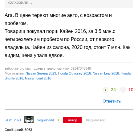
колхозили...
Ага. В цене теряют многие авто, с возрастом и
пробегом.
Товарищ покупал порш Кайен 2016, за 3,5 млн.с
четырехлетним пробегом по России, от первого
владельца. Кайен из салона, 2020 год, стоит 7 млн. Как
видим, цена упала вдвое.
забор авто с свх , сдача в транспортную. 89147046546
Мои отзывы:
Nissan Serena 2023
,
Honda Odyssey 2016
,
Nissan Leaf 2018
,
Honda
Shuttle 2016
,
Nissan Leaf 2016
24
10
Ответить
04.01.2021
oleg-elgand
автор
Владивосток
Сообщений: 6063