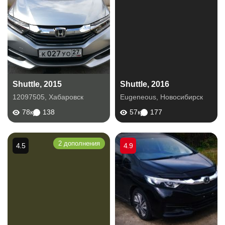
Shuttle, 2015
Shuttle, 2016
12097505
,
Хабаровск
Eugeneous
,
Новосибирск
78к
138
57к
177
2 дополнения
4.5
4.9