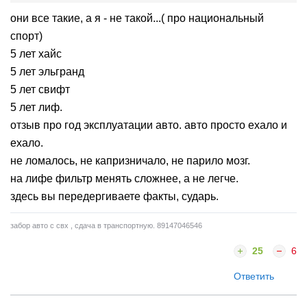
они все такие, а я - не такой...( про национальный
спорт)
5 лет хайс
5 лет эльгранд
5 лет свифт
5 лет лиф.
отзыв про год эксплуатации авто. авто просто ехало и
ехало.
не ломалось, не капризничало, не парило мозг.
на лифе фильтр менять сложнее, а не легче.
здесь вы передергиваете факты, сударь.
забор авто с свх , сдача в транспортную. 89147046546
25
6
Ответить