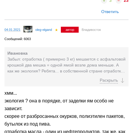
3
23
Ответить
04.01.2021
oleg-elgand
автор
Владивосток
Сообщений: 6063
Ивановка
Забыл: отработка ( примерно 3 кг) мешается с асфальтовой
крошкой два мешка = одной ямой возле дома меньше. А
как же экология? Ребята... в собственной стране отработкой
ямы заделываем и вопрошаем...
хмм...
экология ? она в порядке, от заделки ям особо не
зависит.
скорее от разбросанных окурков, полиэтилен пакетов,
бутылок из под пива.
отработка масла - один из нефтепродуктов, так же, как