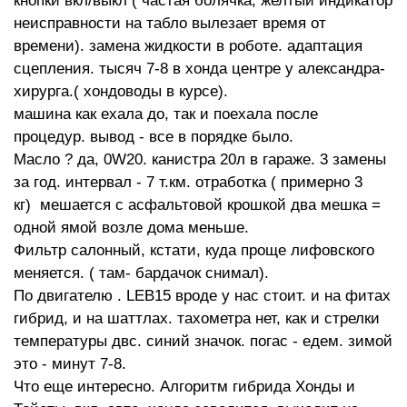
кнопки вкл/выкл ( частая болячка, желтый индикатор
неисправности на табло вылезает время от
времени). замена жидкости в роботе. адаптация
сцепления. тысяч 7-8 в хонда центре у александра-
хирурга.( хондоводы в курсе).
машина как ехала до, так и поехала после
процедур. вывод - все в порядке было.
Масло ? да, 0W20. канистра 20л в гараже. 3 замены
за год. интервал - 7 т.км. отработка ( примерно 3
кг) мешается с асфальтовой крошкой два мешка =
одной ямой возле дома меньше.
Фильтр салонный, кстати, куда проще лифовского
меняется. ( там- бардачок снимал).
По двигателю . LEB15 вроде у нас стоит. и на фитах
гибрид, и на шаттлах. тахометра нет, как и стрелки
температуры двс. синий значок. погас - едем. зимой
это - минут 7-8.
Что еще интересно. Алгоритм гибрида Хонды и