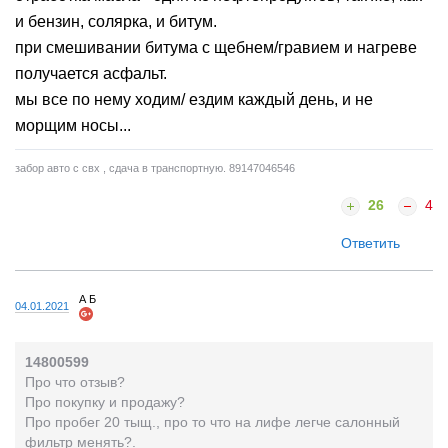
и бензин, солярка, и битум.
при смешивании битума с щебнем/гравием и нагреве
получается асфальт.
мы все по нему ходим/ ездим каждый день, и не
морщим носы...
забор авто с свх , сдача в транспортную. 89147046546
26
4
Ответить
А Б
04.01.2021
14800599
Про что отзыв?
Про покупку и продажу?
Про пробег 20 тыщ., про то что на лифе легче салонный
фильтр менять?.