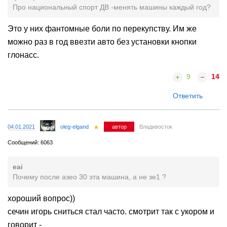
Про национальный спорт ДВ -менять машины каждый год?
Это у них фантомные боли по перекупству. Им же
можно раз в год ввезти авто без установки кнопки
глонасс.
9
14
Ответить
04.01.2021
oleg-elgand
автор
Владивосток
Сообщений: 6063
eai
Почему после азео 30 эта машина, а не зе1 ?
хороший вопрос))
сечин игорь сниться стал часто. смотрит так с укором и
говорит -