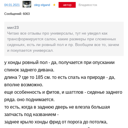
04.01.2021
oleg-elgand
автор
Владивосток
Сообщений: 6063
миг23
Читаю все отзывы про универсалы, тут не увидел как
трансформируется салон, какие размеры при сложенных
сиденьях, есть ли ровный пол и пр. Вообщем все то, зачем
и покупается универсал.
у хонды ровный пол - да, получается при опускании
спинок заднего дивана.
длина ? где то 185 см. то есть спать на природе - да,
вполне возможно.
еще особенность и фитов, и шаттлов - сиденье заднего
ряда. оно поднимается.
то есть, когда в заднюю дверь не влезла большая
запчасть под названием -
заднее крыло хонды фрид от порога до потолка,