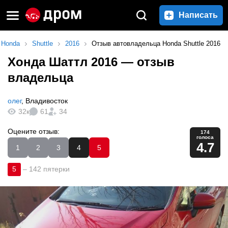
Написать
Honda
Shuttle
2016
Отзыв автовладельца Honda Shuttle 2016
Хонда Шаттл 2016
— отзыв
владельца
олег
,
Владивосток
32к
61
34
Оцените отзыв:
174
голоса
4.7
1
2
3
4
5
5
–
142 пятерки