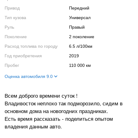
Привод
Передний
Тип кузова
Универсал
Руль
Правый
Поколение
2 поколение
Расход топлива по городу
6.5 л/100км
Год приобретения
2019
Пробег
110 000 км
Оценка автомобиля 9.0
Внешний вид
9
Всем доброго времени суток !
Салон
9
Владивосток неплохо так подморозило, сидим в
Двигатель
9
основном дома на новогодних праздниках.
Ходовые качества
9
Есть время рассказать - поделиться опытом
владения данным авто.