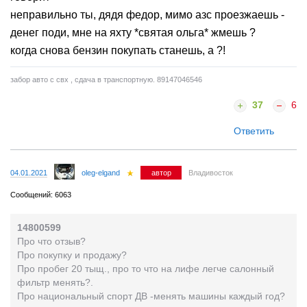
неправильно ты, дядя федор, мимо азс проезжаешь -
денег поди, мне на яхту *святая ольга* жмешь ?
когда снова бензин покупать станешь, а ?!
забор авто с свх , сдача в транспортную. 89147046546
37
6
Ответить
04.01.2021
oleg-elgand
автор
Владивосток
Сообщений: 6063
14800599
Про что отзыв?
Про покупку и продажу?
Про пробег 20 тыщ., про то что на лифе легче салонный
фильтр менять?.
Про национальный спорт ДВ -менять машины каждый год?