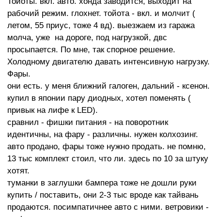
Тойоты. вкл. авто. хонда заводится, выходит на
рабочий режим. глохнет. тойота - вкл. и молчит (
летом, 55 приус, тоже 4 вд). выезжаем из гаража
молча, уже на дороге, под нагрузкой, двс
просыпается. По мне, так спорное решение.
Холодному двигателю давать интенсивную нагрузку.
Фары.
они есть. у меня ближний галоген, дальний - ксенон.
купил в японии пару диодных, хотел поменять (
привык на лифе к LED).
сравнил - фишки питания - на поворотник
идентичны, на фару - различны. нужен колхозинг.
авто продано, фары тоже нужно продать. не помню,
13 тыс комплект стоил, что ли. здесь по 10 за штуку
хотят.
туманки в заглушки бампера тоже не дошли руки
купить / поставить, они 2-3 тыс вроде как тайвань
продаются. посимпатичнее авто с ними. ветровики -