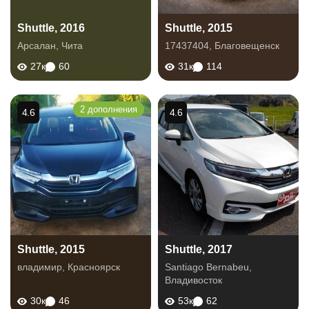
Shuttle, 2016
Shuttle, 2015
Арсалан
,
Чита
17437404
,
Благовещенск
27к
60
31к
114
2 дополнения
4.6
4.6
Shuttle, 2015
Shuttle, 2017
владимир
,
Красноярск
Santiago Bernabeu
,
Владивосток
30к
46
53к
62