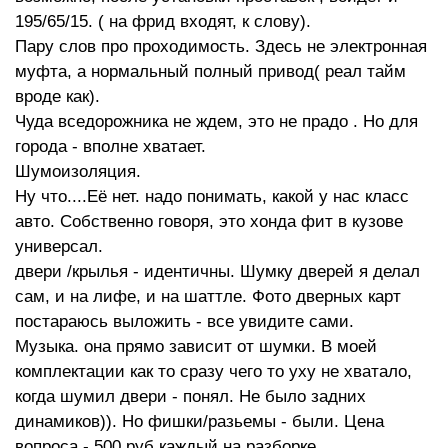
195/65/15. ( на фрид входят, к слову).
Пару слов про проходимость. Здесь не электронная
муфта, а нормальный полный привод( реал тайм
вроде как).
Чуда вседорожника не ждем, это не прадо . Но для
города - вполне хватает.
Шумоизоляция.
Ну что....Её нет. надо понимать, какой у нас класс
авто. Собственно говоря, это хонда фит в кузове
универсал.
двери /крылья - идентичны. Шумку дверей я делал
сам, и на лифе, и на шаттле. Фото дверных карт
постараюсь выложить - все увидите сами.
Музыка. она прямо зависит от шумки. В моей
комплектации как то сразу чего то уху не хватало,
когда шумил двери - понял. Не было задних
динамиков)). Но фишки/разьемы - были. Цена
вопроса - 500 руб каждый на разборке.