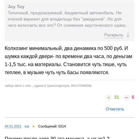
Joy Toy
Типичный, предсказуемый, бюджетный автомобиль. Не
плохой вариант для владельца без "закидонов". Но для
чего колхозить все это? От снижения акустического шума
она переходит в класс выше, управляемость...
Колхозинг минимальный, два динамика по 500 руб. И
шумка каждой двери- по времени два часа, по деньгам
1-1,5 тыс. на материалы. Становится чуть тише, чуть
теплее, в музыке чуть чуть басы появляются.
забор авто с свх , сдача в транспортную. 89147046546
31
6
Ответить
04.01.2021
eai
Сообщений: 6314
Почему после азео 30 эта машина, а не зе1 ?