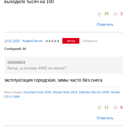
выходило тысяч на 100
25
2
Ответить
14.07.2020
Андрей-Аксио
автор
Хабаровск
Сообщений: 84
16600663
Автор, а почему 4WD не взяли?
эксплуатация городская, зимы часто без снега
Мои отзывы:
Hyundai Creta 2020
,
Nissan Note 2016
,
Daihatsu Be-Go 2008
,
Honda
CR-V 1998
11
6
Ответить