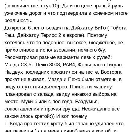
( в количестве штук 10). Да и по цене правый руль
уже очень дорог и что подтвердила в конечном итоге
реальность.
До креты, 6 лет отьездил на Дайхатсу БиГо ( Тойота
Раш, Дайхатсу Териос 2 в европе). Поэтому
хотелось что то подобное: высокое, бюджетное, не
прихотливое в использовании, немного б/у.
Рассматривал разные варианты левых рулей:
Мазда СХ 5, Пежо 3008, РАВ4, Фольсваген Тигуан.
На двух последних прокатился на тесте. Восторга
прокат не вызвал. Мазда и Пежо были отметены в
виду отсутствия диллеров. Привезти машину
планировал с запада, ввиду никакого выбора на
месте. Муки были с пол года. Раздумья,
сопоставления и прочая ерунда. Неожиданно все
закончилось кретой:)) И вот почему
1. Когда про тестил крету был странно удивлен что
нет разницы ( для меня лично!) между кретой и