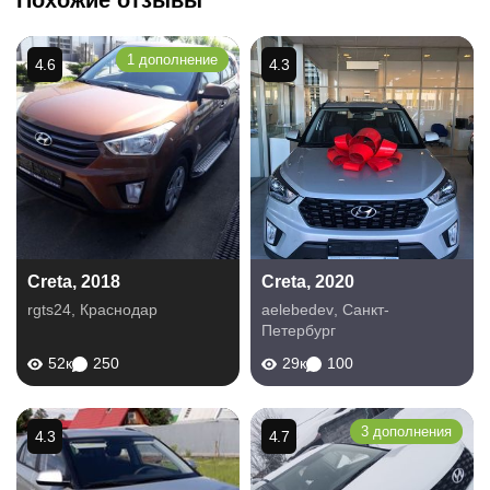
Похожие отзывы
1 дополнение
4.6
4.3
Creta, 2018
Creta, 2020
rgts24
,
Краснодар
aelebedev
,
Санкт-
Петербург
52к
250
29к
100
3 дополнения
4.3
4.7