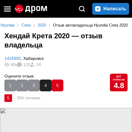
Написать
Hyundai
Creta
2020
Отзыв автовладельца Hyundai Creta 2020
Хендай Крета 2020
— отзыв
владельца
1415992
,
Хабаровск
60к
120
50
Оцените отзыв:
447
голосов
4.8
1
2
3
4
5
5
–
394 пятерки