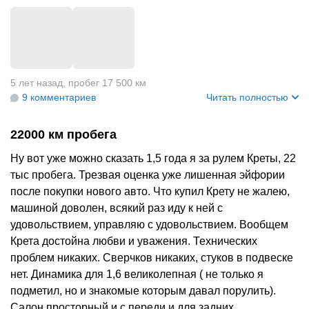
+
1
5 лет назад
,
пробег 17 500 км
9 комментариев
Читать полностью
22000 км пробега
Ну вот уже можно сказать 1,5 года я за рулем Креты, 22
тыс пробега. Трезвая оценка уже лишенная эйфории
после покупки нового авто. Что купил Крету не жалею,
машиной доволен, всякий раз иду к ней с
удовольствием, управляю с удовольствием. Вообщем
Крета достойна любви и уважения. Технических
проблем никаких. Сверчков никаких, стуков в подвеске
нет. Динамика для 1,6 великолепная ( не только я
подметил, но и знакомые которым давал порулить).
Салон просторный и с переди и для задних