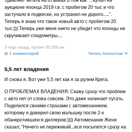
Удивляет читать на отзывах о том как "...купил на
аукционе японца 2019 г.в. с пробегом 20 тыс и что
застучало в подвеске, но устранил не дорого.....".
Теперь я знаю что такое новый авто с пробегом 20
тыс:))) Теперь уже меня никто не убедит что японцы не
скручивают спидометры....
3 года назад
,
пробег 50 000 км
1 комментарий
Читать полностью
5,5 лет владения
И снова я. Вот уже 5,5 лет как я за рулем Крета.
О ПРОБЛЕМАХ ВЛАДЕНИЯ: Скажу сразу что проблем
с авто нет от слова совсем. Это даже начинает пугать.
Поделился своими страхами с автомехаником,
которому я доверил свою малышку после 2-х
обанкротившихся диллеров:)))) Автомеханик Женя
сказал; "Ничего не переживай...все посыпется сразу на