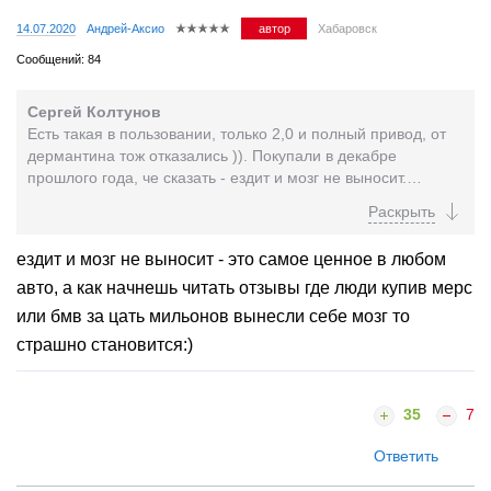
14.07.2020
Андрей-Аксио
автор
Хабаровск
Сообщений: 84
Сергей Колтунов
Есть такая в пользовании, только 2,0 и полный привод, от
дермантина тож отказались )). Покупали в декабре
прошлого года, че сказать - ездит и мозг не выносит.
Единственное мозг выносит рёв двига при нажатии...
ездит и мозг не выносит - это самое ценное в любом
авто, а как начнешь читать отзывы где люди купив мерс
или бмв за цать мильонов вынесли себе мозг то
страшно становится:)
35
7
Ответить