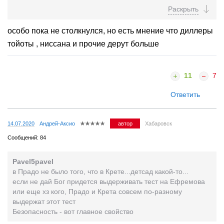
филиалами (Сахалин, Владивосток,...
особо пока не столкнулся, но есть мнение что диллеры
тойоты , ниссана и прочие дерут больше
11
7
Ответить
14.07.2020
Андрей-Аксио
автор
Хабаровск
Сообщений: 84
Pavel5pavel
в Прадо не было того, что в Крете...детсад какой-то...
если не дай Бог придется выдерживать тест на Ефремова
или еще хз кого, Прадо и Крета совсем по-разному
выдержат этот тест
Безопасность - вот главное свойство