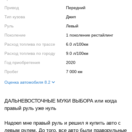
Привод
Передний
Тип кузова
Джип
Руль
Левый
Поколение
1 поколение рестайлинг
Расход топлива по трассе
6.0 л/100км
Расход топлива по городу
9.0 л/100км
Год приобретения
2020
Пробег
7 000 км
Оценка автомобиля 8.2
Внешний вид
5
ДАЛЬНЕВОСТОЧНЫЕ МУКИ ВЫБОРА или когда
Салон
8
правый руль уже нуль
Двигатель
10
Ходовые качества
10
Надоел мне правый руль и решил я купить авто с
левым рулем. До того, все авто были праворульные