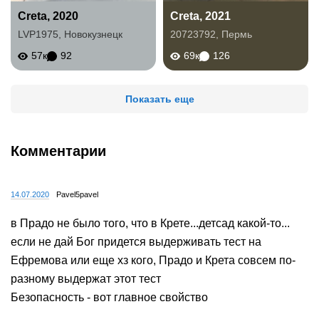
Creta, 2020
Creta, 2021
LVP1975
,
Новокузнецк
20723792
,
Пермь
57к
92
69к
126
Показать еще
Комментарии
14.07.2020
Pavel5pavel
в Прадо не было того, что в Крете...детсад какой-то...
если не дай Бог придется выдерживать тест на
Ефремова или еще хз кого, Прадо и Крета совсем по-
разному выдержат этот тест
Безопасность - вот главное свойство