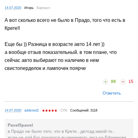
14.07.2020
Игорь
Барнаул
А вот сколько всего не было в Прадо, того что есть в
Крете!!
Еще бы )) Разница в возрасте авто 14 лет ))
а вообще отзыв показательный. в том плане, что
сейчас авто выбирают по наличию в нем
свистоперделок и лампочек поярче
88
15
Ответить
14.07.2020
addicted2
СПб
Сообщений: 3118
Pavel5pavel
в Прадо не было того, что в Крете...детсад какой-то...
если не дай Бог придется выдерживать тест на Ефремова