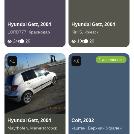
Hyundai Getz, 2004
Hyundai Getz, 2004
LORD777
,
Краснодар
KirillS
,
Ижевск
24к
26
19к
20
1 дополнение
4.1
4.6
Hyundai Getz, 2004
Colt, 2002
Mayrhofen
,
Магнитогорск
каштан
,
Верхний Уфалей