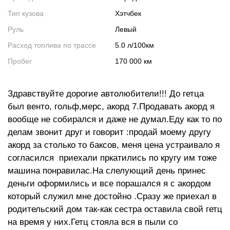
Тип кузова
Хэтчбек
Руль
Левый
Расход топлива по трассе
5.0 л/100км
Пробег
170 000 км
Здравствуйте дорогие автолюбители!!! До гетца
был венто, гольф,мерс, акорд 7.Продавать акорд я
вообще не собирался и даже не думал.Еду как то по
делам звонит друг и говорит :продай моему другу
акорд за столько то баксов, меня цена устраивало я
согласился приехали пркатились по кругу им тоже
машина понравилас.На слелующий день принес
деньги оформились и все порашался я с акордом
который служил мне достойно .Сразу же приехал в
родительский дом так-как сестра оставила свой гетц
на время у них.Гетц стояла вся в пыли со