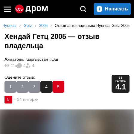
Написать
Hyundai
Getz
2005
Отзыв автовладельца Hyundai Getz 2005
Хендай Гетц 2005
— отзыв
владельца
Ахматбек
,
Кыргызстан г.Ош
11к
4
4
Оцените отзыв:
63
голоса
4.1
1
2
3
4
5
5
–
34 пятерки