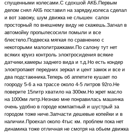
спущенными колесами.С сдохшой АКБ.Первым
делом снял АКБ поставил на зарядку,колеса сделал
и вот завожу, шум движка не слышен салон
просторный по внешнему виду не скажешь.Загнал в
автомойку пропылесосили помыли и все
блестело.Подвеска мягкая по сравнению с
некоторыми малолитражками.По салону тут нет
всяких круиз контроль элоктросидения всякие
датчики,камеры заднего вида и т.д.Но есть кондер
элоктропакет передних зеркал и цент замок и все и
два подстакнника.Теперь об аппетите кушает по
гоороду 5-6 а на трассе около 4-5 литров 92го.Не
поверите 15литр хватило на 300км.Но жрет масло
на 1000км литр.Незнаю мне понравилась машинка
очень удобно в городе компактный и шустрый за
городом тоже ниче.Запчасти дешевые копейки и в
наличии.Проехал около 4тыс км. проблем пока нет
динамика тоже отличная не смотря на обьем движка