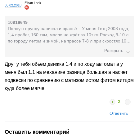
Elhan Look
05.02.2018
10916649
Полную ерунду написал и враньё... У меня Гетц 2008 года,
1,4 пробег, 160 т.км, масло не жрёт за 10т.км Расход 9-10 л.
по городу летом и зимой, на трассе 7-8 л.при скростях 100-
130 км/ч Подвеска...
Друг у тебя обьем движка 1.4 и по ходу автомат а у
меня был 1.1 на механике разница большая а насчет
подвески по сравнению с матизом истом фитом витцом
куда более мягче
2
Ответить
Оставить комментарий