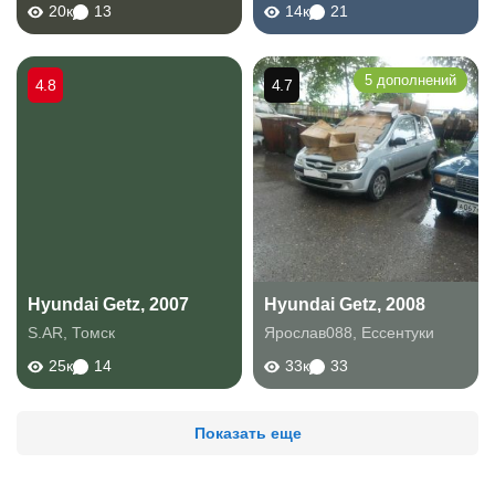
20к
13
14к
21
5 дополнений
4.8
4.7
Hyundai Getz, 2007
Hyundai Getz, 2008
S.AR
,
Томск
Ярослав088
,
Ессентуки
25к
14
33к
33
Показать еще