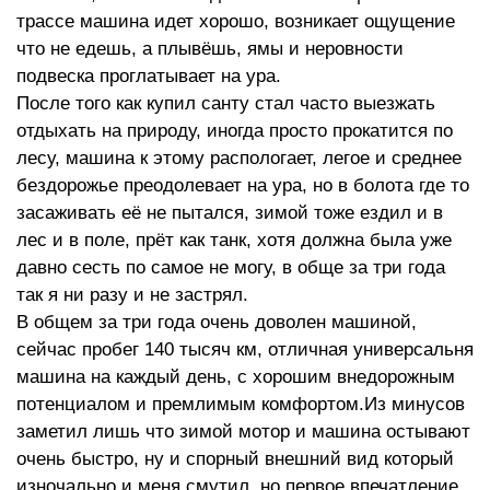
трассе машина идет хорошо, возникает ощущение
что не едешь, а плывёшь, ямы и неровности
подвеска проглатывает на ура.
После того как купил санту стал часто выезжать
отдыхать на природу, иногда просто прокатится по
лесу, машина к этому распологает, легое и среднее
бездорожье преодолевает на ура, но в болота где то
засаживать её не пытался, зимой тоже ездил и в
лес и в поле, прёт как танк, хотя должна была уже
давно сесть по самое не могу, в обще за три года
так я ни разу и не застрял.
В общем за три года очень доволен машиной,
сейчас пробег 140 тысяч км, отличная универсальня
машина на каждый день, с хорошим внедорожным
потенциалом и премлимым комфортом.Из минусов
заметил лишь что зимой мотор и машина остывают
очень быстро, ну и спорный внешний вид который
изночально и меня смутил, но первое впечатление