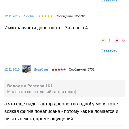
12.11.2015
~Singha~
Сообщений: 122992
Имхо запчасти дороговаты. За отзыв 4.
1
8
Ответить
12.11.2015
ДядьСань
Сообщений: 3732
Володя с Ростова 161:
Маловато впечатлений за три года)) ..
а что еще надо - автор доволен и ладно! у меня тоже
всякая фигня понаписана - потому как не ломается и
писать нечего, кроме ощущений...