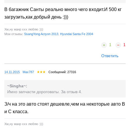
В багажник Санты реально много чего входит.И 500 кг
загрузить,как добрый день :)))
Хм,ну жанр xxx люблю :)))
Мои отзывы:
SsangYong Actyon 2013
,
Hyundai Santa Fe 2004
1
1
Ответить
14.11.2015
Max787
Сообщений: 27316
~Singha~:
Имхо запчасти дороговаты. За отзыв 4.
З/ч на это авто стоят дешевле,чем на некоторые авто B
и C класса.
Хм,ну жанр xxx люблю :)))