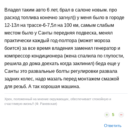
Владел таким авто 6 лет, брал в салоне новым. про
расход топлива конечно загнул)) у меня было в городе
12-13л на трассе-6-7,5л на 100 км, самым слабым
местом было у Санты передняя подвеска, менял
практически каждый год-полтора (может мороза
боится) за все время владения заменил генератор и
компрессор кондиционера (жена спалила по глупости,
решила до дома доехать когда заклинил) беда еще у
Санты это развальные болты регулировки развала
задних колес, надо мазать перед монтажем смазкой
для резьб. А так хорошая машина.
Хрен, положенный на мнение окружающих, обеспечивает спокойную и
счастливую жизнь!! (Ф. Раневская)
5
Ответить