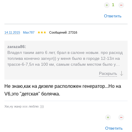
1
Ответить
14.11.2015
Max787
Сообщений: 27316
zaraza86:
Владел таким авто 6 лет, брал в салоне новым. про расход
топлива конечно загнул)) у меня было в городе 12-13л на
трассе-6-7,5л на 100 км, самым слабым местом было у
Санты передняя подвеска, менял практически каждый год-
полтора (может мороза боится) за все время владения
заменил генератор и компрессор кондиционера (жена
Не знаю,как на дизеле расположен генератор...Но на
спалила по глупости, решила до дома доехать когда
V6,это "детская" болячка.
заклинил) беда еще у Санты это развальные болты
регулировки развала задних колес, надо мазать перед
монтажем смазкой для резьб. А так хорошая машина.
Хм,ну жанр xxx люблю :)))
Ответить