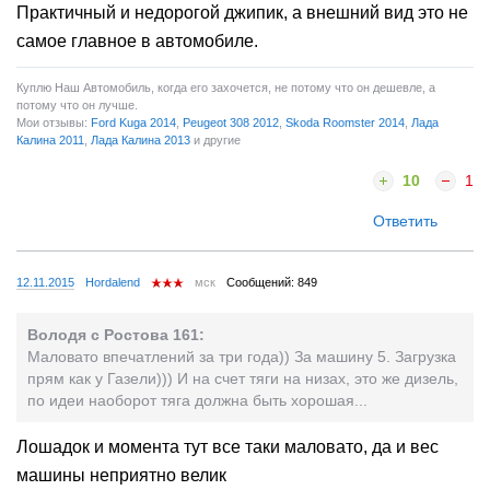
Практичный и недорогой джипик, а внешний вид это не
самое главное в автомобиле.
Куплю Наш Автомобиль, когда его захочется, не потому что он дешевле, а
потому что он лучше.
Мои отзывы:
Ford Kuga 2014
,
Peugeot 308 2012
,
Skoda Roomster 2014
,
Лада
Калина 2011
,
Лада Калина 2013
и другие
10
1
Ответить
12.11.2015
Hordalend
мск
Сообщений: 849
Володя с Ростова 161:
Маловато впечатлений за три года)) За машину 5. Загрузка
прям как у Газели))) И на счет тяги на низах, это же дизель,
по идеи наоборот тяга должна быть хорошая...
Лошадок и момента тут все таки маловато, да и вес
машины неприятно велик