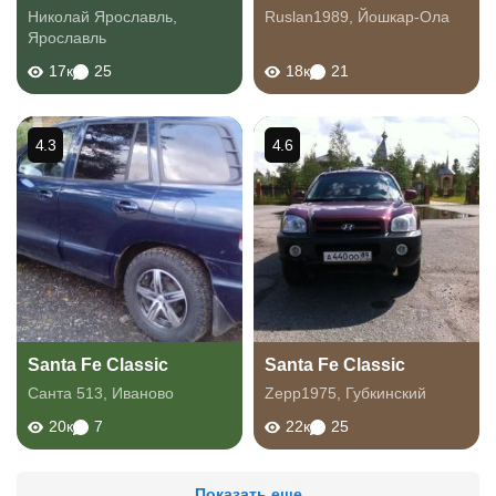
Николай Ярославль
,
Ruslan1989
,
Йошкар-Ола
Ярославль
17к
25
18к
21
4.3
4.6
Santa Fe Classic
Santa Fe Classic
Санта 513
,
Иваново
Zepp1975
,
Губкинский
20к
7
22к
25
Показать еще