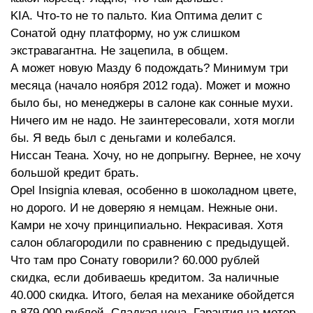
KIA. Что-то не то пальто. Киа Оптима делит с
Сонатой одну платформу, но уж слишком
экстравагантна. Не зацепила, в общем.
А может новую Мазду 6 подождать? Минимум три
месяца (начало ноября 2012 года). Может и можно
было бы, но менеджеры в салоне как сонные мухи.
Ничего им не надо. Не заинтересовали, хотя могли
бы. Я ведь был с деньгами и колебался.
Ниссан Теана. Хочу, но не допрыгну. Вернее, не хочу
большой кредит брать.
Opel Insignia клевая, особенно в шоколадном цвете,
но дорого. И не доверяю я немцам. Нежные они.
Камри не хочу принципиально. Некрасивая. Хотя
салон облагородили по сравнению с предыдущей.
Что там про Сонату говорили? 60.000 рублей
скидка, если добиваешь кредитом. За наличные
40.000 скидка. Итого, белая на механике обойдется
в 879.000 рублей. Сладкая цена. Гарантия на мотор,