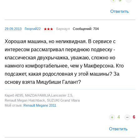
Ответить
29.09.2013
Георгий22
Барнаул
Сообщений: 704
Хорошая машина, но неликвидная. В сервисе с
интересом рассматривал переднюю подвеску -
классическая двухрычажка, уважаю, сложно но
намного комфортабельнее, чем у Макферсона. Кто
подсажет, какая родословная у этой машины? За
основу взята Мицубиши Галант?
Кариб АЕ95, MAZDA FAMILIA,Lancaster 2,5,
Renault Megan Hatchback, SUZUKI Grand Vitara
Мой отзыв:
Renault Megane 2011
4
6
Ответить