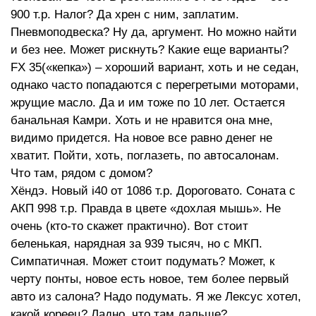
900 т.р. Налог? Да хрен с ним, заплатим.
Пневмоподвеска? Ну да, аргумент. Но можно найти
и без нее. Может рискнуть? Какие еще варианты?
FX 35(«кепка») – хороший вариант, хоть и не седан,
однако часто попадаются с перегретыми моторами,
жрущие масло. Да и им тоже по 10 лет. Остается
банальная Камри. Хоть и не нравится она мне,
видимо придется. На новое все равно денег не
хватит. Пойти, хоть, поглазеть, по автосалонам.
Что там, рядом с домом?
Хёндэ. Новый i40 от 1086 т.р. Дороговато. Соната с
АКП 998 т.р. Правда в цвете «дохлая мышь». Не
очень (кто-то скажет практично). Вот стоит
беленькая, нарядная за 939 тысяч, но с МКП.
Симпатичная. Может стоит подумать? Может, к
черту понты, новое есть новое, тем более первый
авто из салона? Надо подумать. Я же Лексус хотел,
какой кореец? Ладно, что там дальше?