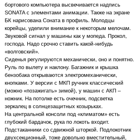
бортового компьютера высвечивается надпись
SONATA с элементами анимации. Также на экране
БК нарисована Соната в профиль. Молодцы
корейцы, уделили внимание к некоторым мелочам.
Звуковой сигнал у машины как у мопеда. Прокол,
господа. Надо срочно ставить какой-нибудь
«волговский».
Сиденья регулируются механически, оно и понятно.
Руль по вылету и наклону. Багажник и крышка
бензобака открываются электромеханически,
кнопками. У версии с МКП ручник классический
(можно «позажигать» зимой), у машин с АКП –
ножник. На потолке есть очечник, подсветка
зеркалец в солнцезащитных козырьках.
На центральной консоли под «климатом» есть
глубокий бардачок, рука по локоть входит.
Подстаканники со сдвижной шторкой. Подлокотник
двухсекционный, тоже довольно вместительный,