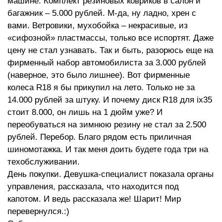
машине. Комплект резиновых ковриков в салон и
багажник – 5.000 рублей. М-да, ну ладно, хрен с
вами. Ветровики, мухобойка – некрасивые, из
«сифозной» пластмассы, только все испортят. Даже
цену не стал узнавать. Так и быть, разорюсь еще на
фирменный набор автомобилиста за 3.000 рублей
(наверное, это было лишнее). Вот фирменные
колеса R18 я бы прикупил на лето. Только не за
14.000 рублей за штуку. И почему диск R18 для ix35
стоит 8.000, он лишь на 1 дюйм уже? И
переобуваться на зимнюю резину не стал за 2.500
рублей. Перебор. Благо рядом есть приличная
шиномотажка. И так меня доить будете года три на
техобслуживании.
День покупки. Девушка-специалист показала органы
управления, рассказала, что находится под
капотом. И ведь рассказала же! Шарит! Мир
перевернулся.:)