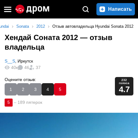
Написать
undai
Sonata
2012
Отзыв автовладельца Hyundai Sonata 2012
Хендай Соната 2012
— отзыв
владельца
S__S
,
Иркутск
40к
46
37
Оцените отзыв:
232
голоса
4.7
1
2
3
4
5
5
–
189 пятерок