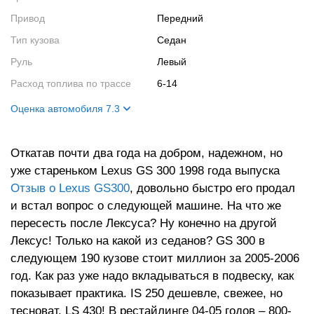
Привод
Передний
Тип кузова
Седан
Руль
Левый
Расход топлива по трассе
6-14
Оценка автомобиля 7.3
Внешний вид
10
Откатав почти два года на добром, надежном, но
Салон
7
уже стареньком Lexus GS 300 1998 года выпуска
Двигатель
5
Отзыв о Lexus GS300
, довольно быстро его продал
и встал вопрос о следующей машине. На что же
пересесть после Лексуса? Ну конечно на другой
Лексус! Только на какой из седанов? GS 300 в
следующем 190 кузове стоит миллион за 2005-2006
год. Как раз уже надо вкладываться в подвеску, как
показывает практика. IS 250 дешевле, свежее, но
тесноват. LS 430! В рестайлинге 04-05 годов – 800-