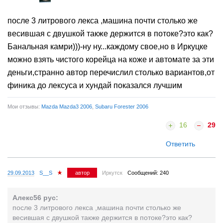
после 3 литрового лекса ,машина почти столько же
весившая с двушкой также держится в потоке?это как?
Банальная камри)))-ну ну...каждому свое,но в Иркуцке
можно взять чистого корейца на коже и автомате за эти
деньги,странно автор перечислил столько вариантов,от
финика до лексуса и хундай показался лучшим
Мои отзывы:
Mazda Mazda3 2006
,
Subaru Forester 2006
16
29
Ответить
29.09.2013
S__S
автор
Иркутск
Сообщений: 240
Алекс56 рус:
после 3 литрового лекса ,машина почти столько же
весившая с двушкой также держится в потоке?это как?