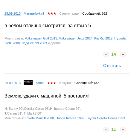
29.09.2013
Maranello-kirill
Стерлитамак
Сообщений: 562
в белом отлично смотрится. за отзыв 5
Мои отзывы:
Volkswagen Golf 2013
,
Volkswagen Jetta 2014
,
Kia Rio 2012
,
Hyundai
Getz 2008
,
Лада 21099 2003
и другие
14
Ответить
29.09.2013
saneк
Иркутск
Сообщений: 643
Земляк, удачи с машиной, 5 поставил!
N. Sanny 90',Corolla Ceres 93',H. Integra Coupe 99',
T.Carina 01', T. Mark2 00'
Мои отзывы:
Toyota Mark II 2000
,
Honda Integra 1999
,
Toyota Corolla Ceres 1993
11