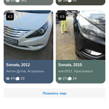
81к
343
35к
43
4.3
4.5
Sonata, 2012
Sonata, 2010
Антон Дутов
,
Астрахань
ivan3912
,
Красноярск
47к
23
27к
24
Показать еще