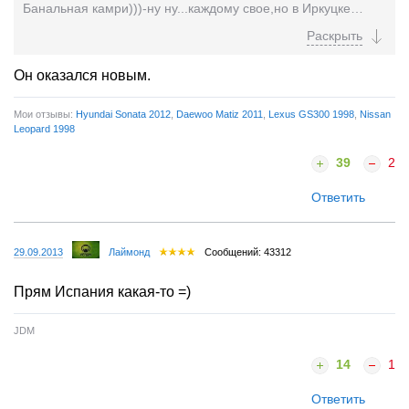
Банальная камри)))-ну ну...каждому свое,но в Иркуцке
можно взять чистого корейца на коже и автомате за эти
деньги,странно автор перечислил столько вариантов,от
финика до лексуса и хундай показался лучшим
Он оказался новым.
Мои отзывы:
Hyundai Sonata 2012
,
Daewoo Matiz 2011
,
Lexus GS300 1998
,
Nissan
Leopard 1998
39
2
Ответить
29.09.2013
Лаймонд
Сообщений: 43312
Прям Испания какая-то =)
JDM
14
1
Ответить