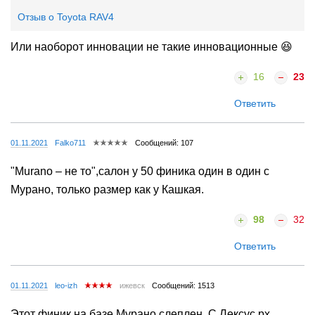
Отзыв о Toyota RAV4
Или наоборот инновации не такие инновационные 😆
16
23
Ответить
01.11.2021
Falko711
Сообщений: 107
"Murano – не то",салон у 50 финика один в один с
Мурано, только размер как у Кашкая.
98
32
Ответить
01.11.2021
leo-izh
ижевск
Сообщений: 1513
Этот финик на базе Мурано слеплен. С Лексус рх