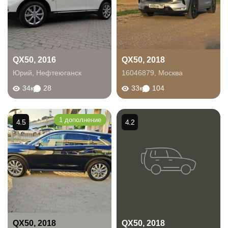
QX50, 2016
QX50, 2018
Юрий
,
Нефтеюганск
16046879
,
Москва
34к
28
33к
104
1 дополнение
4.5
4.2
QX50, 2018
QX50, 2018