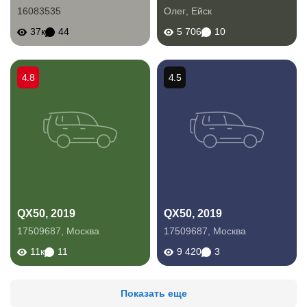
16083535
Олег
,
Ейск
37к
44
5 706
10
4.8
4.5
QX50, 2019
QX50, 2019
17509687
,
Москва
17509687
,
Москва
11к
11
9 420
3
Показать еще