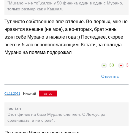
"Murano – не то",салон у 50 финика один в один с Мурано,
только размер как у Кашкая.
Тут чисто собственное впечатление. Во-первых, мне не
нравится внешне (не мое), а во-вторых, брат жены
взял себе Мурано в начале года :) Последнее, скорее
всего и было основополагающим. Кстати, за полгода
Мурано на поляма подорожал
33
3
Ответить
01.11.2021
Николай
автор
leo-izh
Этот финик на базе Мурано слеплен. С Лексус рх
сравнивать, а не с рав4.
По поводу Мурано выше написал.