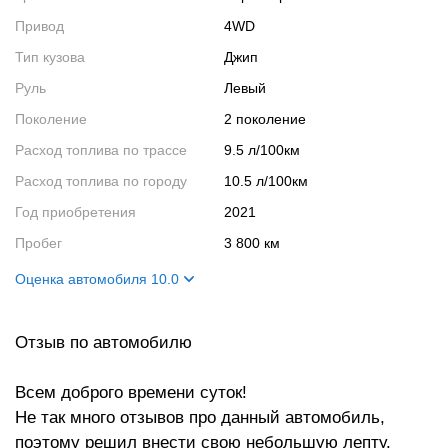
Привод
4WD
Тип кузова
Джип
Руль
Левый
Поколение
2 поколение
Расход топлива по трассе
9.5 л/100км
Расход топлива по городу
10.5 л/100км
Год приобретения
2021
Пробег
3 800 км
Оценка автомобиля 10.0
Внешний вид
10
Отзыв по автомобилю
Салон
10
Двигатель
10
Всем доброго времени суток!
Ходовые качества
10
Не так много отзывов про данный автомобиль,
поэтому решил внести свою небольшую лепту.