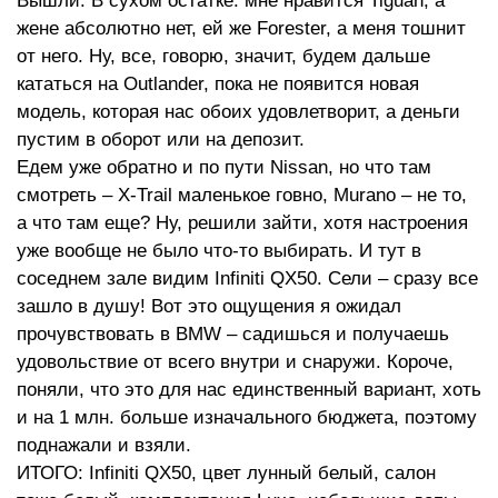
Вышли. В сухом остатке: мне нравится Tiguan, а
жене абсолютно нет, ей же Forester, а меня тошнит
от него. Ну, все, говорю, значит, будем дальше
кататься на Outlander, пока не появится новая
модель, которая нас обоих удовлетворит, а деньги
пустим в оборот или на депозит.
Едем уже обратно и по пути Nissan, но что там
смотреть – X-Trail маленькое говно, Murano – не то,
а что там еще? Ну, решили зайти, хотя настроения
уже вообще не было что-то выбирать. И тут в
соседнем зале видим Infiniti QX50. Сели – сразу все
зашло в душу! Вот это ощущения я ожидал
прочувствовать в BMW – садишься и получаешь
удовольствие от всего внутри и снаружи. Короче,
поняли, что это для нас единственный вариант, хоть
и на 1 млн. больше изначального бюджета, поэтому
поднажали и взяли.
ИТОГО: Infiniti QX50, цвет лунный белый, салон