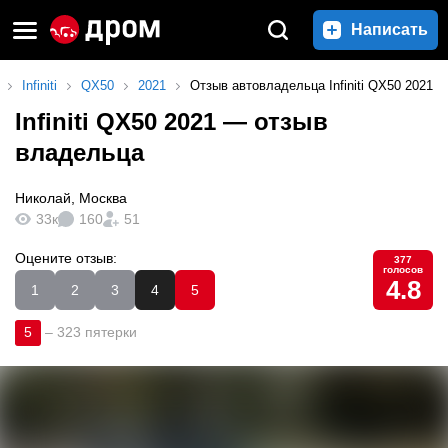
Написать
Infiniti
QX50
2021
Отзыв автовладельца Infiniti QX50 2021
Infiniti QX50 2021
— отзыв
владельца
Николай
,
Москва
33к
160
51
Оцените отзыв:
377
голосов
4.8
1
2
3
4
5
5
–
323 пятерки