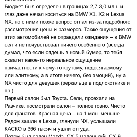
Бюджет был определен в границах 2,7-3,0 млн. и
глаз даже начал коситься на BMW X1, X2 и Lexus
NX, но с ними позже вопрос отпал из-за подробного
рассмотрения цены и размеров. Также ощущения от
этих автомобилей не оправдали ожидания – в BMW
сел и не почувствовал ничего особенного (всегда
думал, что если сядешь в новый бумер, то тебя
охватит какое-то нереальное ощущение
причастности к чему-то крутому, недосягаемому
или элитному, а в итоге ничего, без эмоций), ну а
NX чисто для девушек (зеркальце в подлокотнике и
пр.).
Первый салон был Toyota. Сели, проехали на
Равчике, посмотрели салон – полное говно. Чисто
для фанатов. Красная цена – на 1 млн. меньше.
Рядом зашли в Lexus, глянули NX, услышали
КАСКО в 366 тысяч и ушли оттуда.
Потом был салон Mazda. CX-5 маленький, CX-9