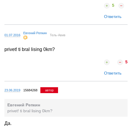
5
Ответить
Евгений Репкин
01.07.2016
Тель-Авив
privet! ti bral lising 0km?
5
Ответить
23.06.2019
15684268
автор
Евгений Репкин
privet! ti bral lising 0km?
Да.