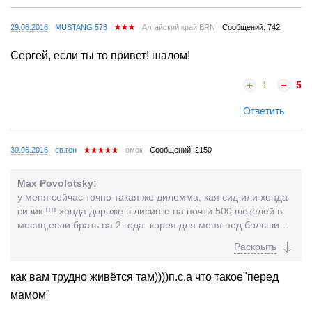
29.06.2016
MUSTANG 573
Алтайский край BRN
Сообщений: 742
Сергей, если ты то привет! шалом!
1
5
Ответить
30.06.2016
ев.ген
омск
Сообщений: 2150
Max Povolotsky:
у меня сейчас точно такая же дилемма, кая сид или хонда
сивик !!!! хонда дороже в лисинге на почти 500 шекелей в
месяц,если брать на 2 года. корея для меня под большим
подозрением а хонда дороговата. пока что у меня форд
фокус универсал, езжу на нём полтора года,машинка
совсем не резвая и 3 раза ломалась коробка передач.
как вам трудно живётся там))))п.с.а что такое"перед
через 2 недели заканчивается лисинг.вот сижу и думаю
мамом"
хонда или кая? есть ещё вроде не плохая шкода,но она
ещё дороже,почти 3000 шекелей в месяц перед мамом