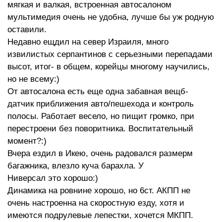
мягкая и валкая, встроенная автосалоном
мультимедия очень не удобна, лучше бы уж родную
оставили.
Недавно ещдил на север Израиля, много
извилистых серпантинов с серьезными перепадами
высот, итог- в общем, корейцы многому научились,
но не всему:)
От автосалона есть еще одна забавная вещб-
датчик приближения авто/пешехода и контроль
полосы. Работает весело, но пищит громко, при
перестроени без поворитника. Воспитательный
момент?:)
Вчера ездил в Икею, очень радовался размерм
багажника, влезло куча барахла. У
Ниверсал это хорошо:)
Динамика на ровнине хорошо, но 6ст. АКПП не
очень настроенна на скоростную езду, хотя и
имеются подрулевые лепестки, хочется МКПП.