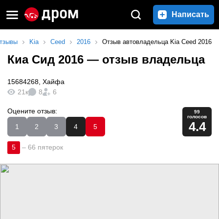
Написать
тзывы
Kia
Ceed
2016
Отзыв автовладельца Kia Ceed 2016
Киа Сид 2016
— отзыв владельца
15684268
,
Хайфа
21к
8
6
Оцените отзыв:
99
голосов
4.4
1
2
3
4
5
5
–
66 пятерок