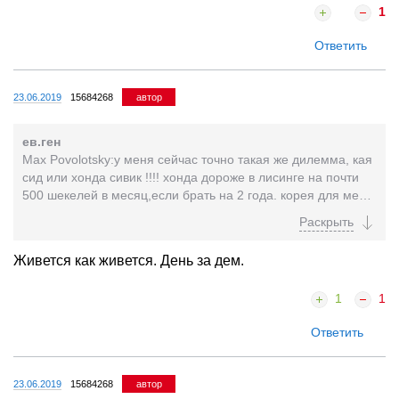
1
Ответить
23.06.2019
15684268
автор
ев.ген
Max Povolotsky:у меня сейчас точно такая же дилемма, кая
сид или хонда сивик !!!! хонда дороже в лисинге на почти
500 шекелей в месяц,если брать на 2 года. корея для меня
под большим подозрением а хонда...
Живется как живется. День за дем.
1
1
Ответить
23.06.2019
15684268
автор