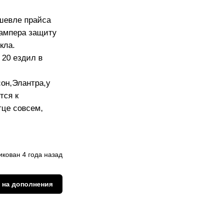
ешевле прайса
бампера защиту
кла.
 20 ездил в
сон,Элантра,у
тся к
тце совсем,
кован 4 года назад
 на дополнения