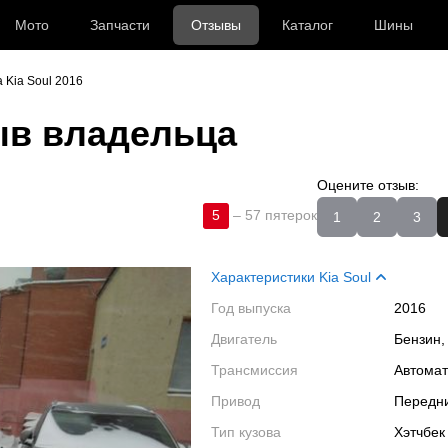
Мото
Запчасти
Отзывы
Каталог
Шины
 Kia Soul 2016
в владельца
Оцените отзыв:
5
–
57 пятерок
1
2
3
Характеристики Kia Soul
Год выпуска
2016
Двигатель
Бензин,
Трансмиссия
Автома
Привод
Передн
Тип кузова
Хэтчбек