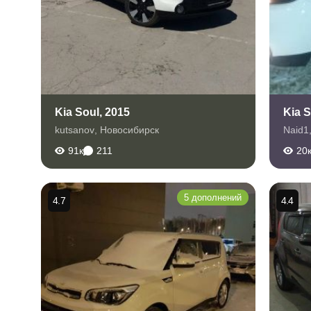
Kia Soul, 2015
Kia S
kutsanov
,
Новосибирск
Naid1
91к
211
20
5 дополнений
4.7
4.4