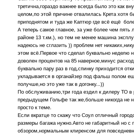
третична,гораздо важнее всегда было это как в
целом,по этой причине отвалилась Крета хотя б
приподнятом и туда же Каптюр где всё ещё боле
А теперь самое главное, за уже более чем пять 
районе 13 т.км.), но тем не менее машина эксп
надеюсь не сглазить )) проблем нет никаких,ник
этом всё.Первое что сделал буквально неделю 
доволен процентов на 85 наверное,минус расход 
буквально пару раз в год,спинку приходится отк
укладывается в органайзер под фальш полом ещё
получше,но это уже так в догонку...))
По обслуживанию,три года ездил к дилеру ТО в р
предыдущем Гольфе так же,больше никогда не на
просто к теме.
Если вкратце то скажу что Соул отличный город
размеры багажа нужно.Авто не габаритный но с
обзором,нормальным клиренсом для повседневн