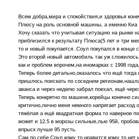
Всем добра,мира и спокойствия,и здоровья коне
Плюсу на роль основной машины, а именно Киа 
Хочу сказать что учитывая ситуацию на рынке 
приблизился к результату Плюса(5 лет и три ме
то и новый покупается .Соул покупался в конце с
Это второй новый автомобиль так уж сложилось,
как и проблем впрочем,на иномарках с 1998 года
Теперь более детально,оказалось что ещё тогда
пришлось поискать по соседним регионам,нашла
аванса и через неделю забрал поехал, ещё чер
Теперь конкретно по машине,корейцы конечно си
критично,лично меня немного напрягает расход 
тяжёлая а ещё квадратная форма то наверное пой
может и 12.5 в морозы сильные,лью 95й, пробов
впрыск лучше 95 пусть.
Сам по себе Соул кому то нравится кому то нет 