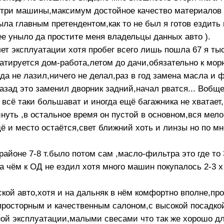
нутри машины,максимум достойное качество материалов 
ыла главным претендентом,как то не был я готов ездить
е уныло да простите меня владельцы данных авто ).
лет эксплуатации хотя пробег всего лишь пошла 67 я ты
луатируется дом-работа,летом до дачи,обязательно к мо
уда не лазил,ничего не делал,раз в год замена масла и 
назад это заменил дворник задний,начал рватся... Воб
всё таки большават и иногда ещё багажника не хватает,
инуть ,в остальное время он пустой в основном,вся мел
 и место остаётся,свет ближний хоть и линзы но по мн
айоне 7-8 т.было потом сам ,масло-фильтра это где то 
 чём к ОД не ездил хотя много машин покупалось 2-3 х
ской авто,хотя и на дальняк в нём комфортно вполне,пр
 просторным и качественным салоном,с высокой посадк
ой эксплуатации,малыми свесами что так же хорошо д