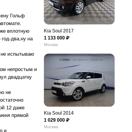
мену Гольф
автомате.
Kia Soul 2017
уже вплотную
1 133 000 ₽
год-два,ну на
Москва
о не испытываю
лом непростым и
нул двадцатку
но не
достаточно
ой 12 даже
Kia Soul 2014
 меня прямой
1 029 000 ₽
Москва
о и