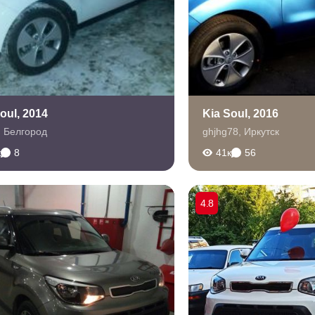
oul, 2014
Kia Soul, 2016
,
Белгород
ghjhg78
,
Иркутск
к
8
41к
56
4.8