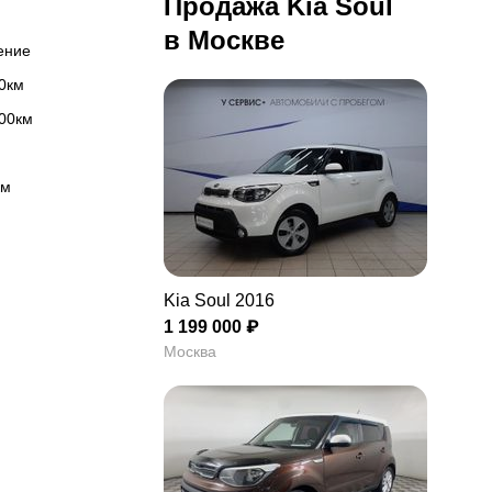
Продажа Kia Soul
в Москве
ление
00км
100км
км
Kia Soul 2016
1 199 000 ₽
Москва