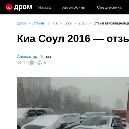
Автомобили
Спецтехника
Москва
Дром
Отзывы
Kia
Soul
2016
Отзыв автовладельца
Киа Соул 2016
— отзы
Александр
,
Пенза
14к
5
5