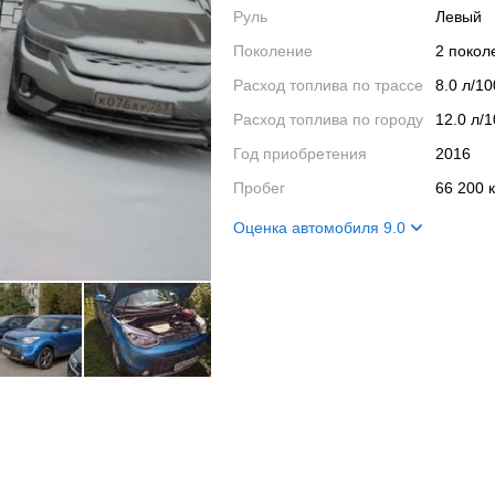
Руль
Левый
Поколение
2 поко
Расход топлива по трассе
8.0 л/1
Расход топлива по городу
12.0 л/
Год приобретения
2016
Пробег
66 200 
Оценка автомобиля 9.0
Внешний вид
9
Салон
9
Двигатель
9
Ходовые качества
9