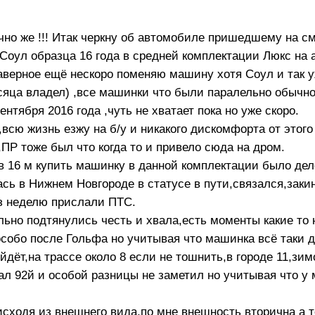
чно же !!! Итак черкну об автомобиле пришедшему на с
Соул образца 16 года в средней комплектации Люкс на 
наверное ещё нескоро поменяю машину хотя Соул и так 
сяца владел) ,все машинки что были паралельно обычно 
ентября 2016 года ,чуть не хватает пока но уже скоро.
всю жизнь езжу на б/у и никакого дискомфорта от этог
,ПР тоже был что когда то и привело сюда на дром.
 в 16 м купить машинку в данной комплектации было де
сь в Нижнем Новгороде в статусе в пути,связался,заки
ез неделю прислали ПТС.
льно подтянулись честь и хвала,есть моменты какие то 
особо после Гольфа но учитывая что машинка всё таки 
дёт,на трассе около 8 если не тошнить,в городе 11,зим
ал 92й и особой разницы не заметил но учитывая что у
исходя из внешнего вида,по мне внешность вторична а т