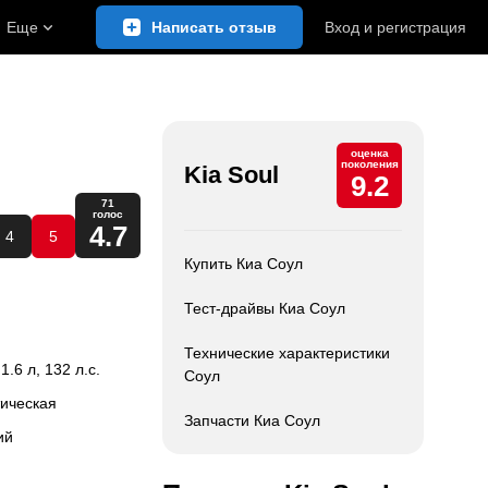
Еще
Написать отзыв
Вход
и
регистрация
оценка
поколения
Kia Soul
9.2
71
голос
4.7
4
5
Купить Киа Соул
Тест-драйвы Киа Соул
Технические характеристики
 1.6 л, 132 л.с.
Соул
тическая
Запчасти Киа Соул
ий