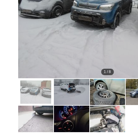
1
/
8