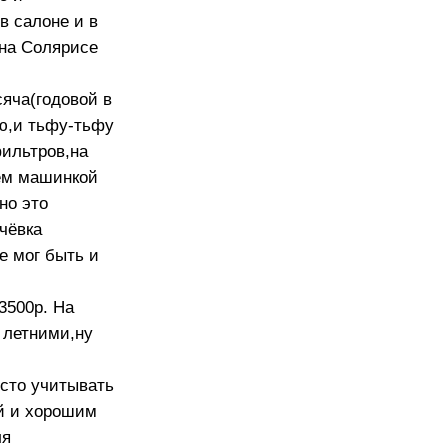
в салоне и в
 на Солярисе
сяча(годовой в
рю,и тьфу-тьфу
фильтров,на
щем машинкой
но это
очёвка
е мог быть и
3500р. На
 летними,ну
осто учитывать
ой и хорошим
ля