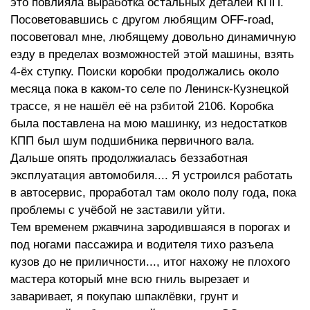
это повлияла выработка остальных деталей КПП.
Посоветовавшись с другом любящим OFF-road,
посоветовал мне, любящему довольно динамичную
езду в пределах возможностей этой машины, взять
4-ёх ступку. Поиски коробки продолжались около
месяца пока в каком-то селе по Ленинск-Кузнецкой
трассе, я не нашёл её на рзбитой 2106. Коробка
была поставлена на мою машинку, из недостатков
КПП был шум подшибника первичного вала.
Дальше опять продолжиалась беззаботная
эксплуатация автомобиля.... Я устроился работать
в автосервис, проработал там около полу года, пока
проблемы с учёбой не заставили уйти.
Тем временем ржавчина зародившаяся в порогах и
под ногами пассажира и водителя тихо разъела
кузов до не приличности..., итог нахожу не плохого
мастера который мне всю гниль вырезает и
заваривает, я покупаю шпаклёвки, грунт и