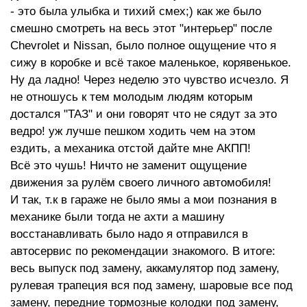
- это была улыбка и тихий смех;) как же было
смешно смотреть на весь этот "интерьер" после
Chevrolet и Nissan, было полное ощущение что я
сижу в коробке и всё такое маленькое, корявенькое.
Ну да ладно! Через неделю это чувство исчезло. Я
не отношусь к тем молодым людям которым
достался "ТАЗ" и они говорят что не сядут за это
ведро! уж лучше пешком ходить чем на этом
ездить, а механика отстой дайте мне АКПП!
Всё это чушь! Ничто не заменит ощущение
движения за рулём своего личного автомобиля!
И так, т.к в гараже не было ямы а мои познания в
механике были тогда не ахти а машину
восстанавливать было надо я отправился в
автосервис по рекомендации знакомого. В итоге:
весь выпуск под замену, аккамулятор под замену,
рулевая трапеция вся под замену, шаровые все под
замену, передние тормозные колодки под замену,