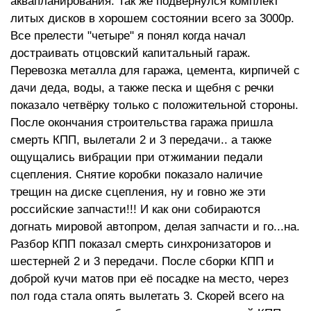
аквапланирования. Так же подвернулся комплект
литых дисков в хорошем состоянии всего за 3000р.
Все прелести "четыре" я понял когда начал
достраивать отцовский капитальный гараж.
Перевозка металла для гаража, цемента, кирпичей с
дачи деда, воды, а также песка и щебня с речки
показало четвёрку только с положительной стороны.
После окончания строительства гаража пришла
смерть КПП, вылетали 2 и 3 передачи.. а также
ощущались вибрации при отжимании педали
сцепления. Снятие коробки показало наличие
трещин на диске сцепления, ну и говно же эти
российские запчасти!!! И как они собираются
догнать мировой автопром, делая запчасти и го...на.
Разбор КПП показал смерть синхронизаторов и
шестерней 2 и 3 передачи. После сборки КПП и
доброй кучи матов при её посадке на место, через
пол года стала опять вылетать 3. Скорей всего на