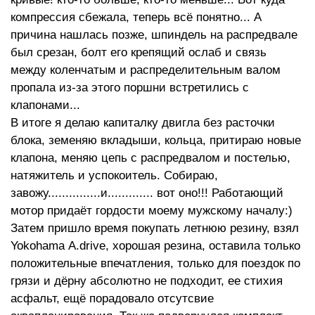
компрессия сбежала, теперь всё понятно... А
причина нашлась позже, шпиндель на распредвале
был срезан, болт его крепящий ослаб и связь
между коленчатым и распределительным валом
пропала из-за этого поршни встретились с
клапонами...
В итоге я делаю капиталку двигла без расточки
блока, земеняю вкладыши, кольца, притираю новые
клапона, меняю цепь с распредвалом и постелью,
натяжитель и успокоитель. Собираю,
завожу...............и............. вот оно!!! Работающий
мотор придаёт гордости моему мужскому началу:)
Затем пришло время покупать летнюю резину, взял
Yokohama А.drive, хорошая резина, оставила только
положительные впечатления, только для поездок по
грязи и дёрну абсолютно не подходит, ее стихия
асфальт, ещё порадовало отсутсвие