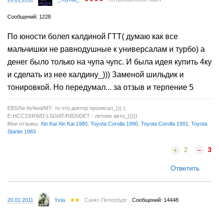
Сообщений: 1228
По юности болел калдиной ГТТ( думаю как все
мальчишки не равнодушные к универсалам и турбо) а
денег было только на чупа чупс. И была идея купить 4ку
и сделать из нее калдину_))) Заменой шильдик и
тонировкой. Но передумал... за отзыв и терпение 5
El55/5e-fe/4wd/MT- то что доктор прописал_))) ):
E-HCC33/RWD-LSD/AT/RB20DET - летнее авто_)))))
Мои отзывы:
Xin Kai Xin Kai 1980
,
Toyota Corolla 1990
,
Toyota Corolla 1991
,
Toyota
Starlet 1983
2
3
Ответить
20.01.2011
Yxta
Санкт-Петербург
Сообщений: 14448