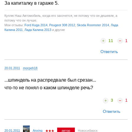
За капиталку в гараже 5.
Куплю Наш Автомобиль, когда его захочется, не потому что он дешевле, а
потому что он лучше.
Мои отзывы:
Ford Kuga 2014
,
Peugeot 308 2012
,
Skoda Roomster 2014
,
Лада
Калина 2011
,
Лада Калина 2013
и другие
11
1
Ответить
20.01.2011
morpeh18
...шпиндель на распредвале был срезан...
что-то не понял о каком шпинделе речь?
3
1
Ответить
20.01.2011
Anxing
автор
Новосибирск