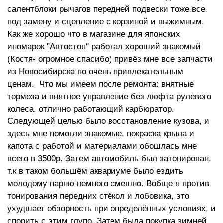
салентблоки рычагов передней подвески тоже все
под замену и сцепление с корзиной и выжимным.
Как же хорошо что в магазине для японских
иномарок "Автостоп" работал хороший знакомый
(Костя- огромное спасибо) привёз мне все запчасти
из Новосибирска по очень привлекательным
ценам. Что мы имеем после ремонта: внятные
тормоза и внятное управление без люфта рулевого
колеса, отлично работающий карбюратор.
Следующей целью было восстановление кузова, и
здесь мне помогли знакомые, покраска крыла и
капота с работой и материалами обошлась мне
всего в 3500р. Затем автомобиль был затонирован,
т.к в таком большём аквариуме было ездить
молодому парню немного смешно. Вобще я против
тонирования передних стёкол и лобовика, это
ухудшает обзорность при определённых условиях, и
спорить с этим глупо. Затем была покупка зимней