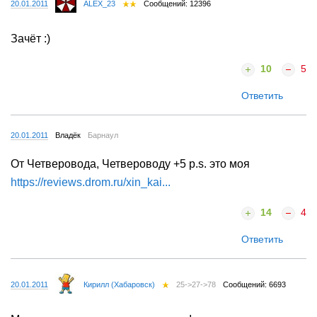
20.01.2011
ALEX_23
Сообщений: 12396
Зачёт :)
10
5
Ответить
20.01.2011
Владёк
Барнаул
От Четверовода, Четвероводу +5 p.s. это моя
https://reviews.drom.ru/xin_kai...
14
4
Ответить
20.01.2011
Кирилл (Хабаровск)
25->27->78
Сообщений: 6693