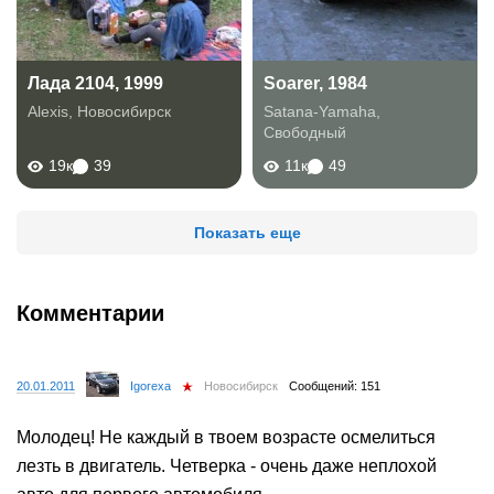
Лада 2104, 1999
Soarer, 1984
Alexis
,
Новосибирск
Satana-Yamaha
,
Свободный
19к
39
11к
49
Показать еще
Комментарии
20.01.2011
Igorexa
Новосибирск
Сообщений: 151
Молодец! Не каждый в твоем возрасте осмелиться
лезть в двигатель. Четверка - очень даже неплохой