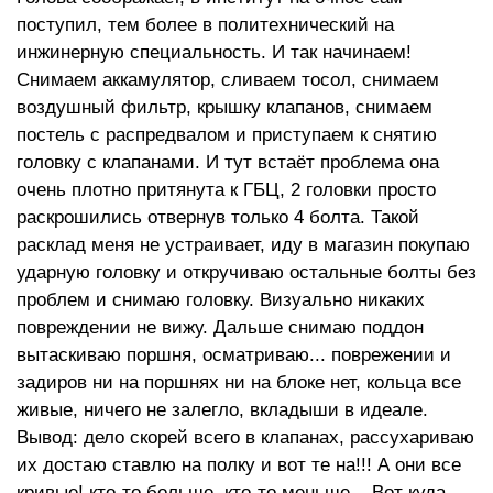
поступил, тем более в политехнический на
инжинерную специальность. И так начинаем!
Снимаем аккамулятор, сливаем тосол, снимаем
воздушный фильтр, крышку клапанов, снимаем
постель с распредвалом и приступаем к снятию
головку с клапанами. И тут встаёт проблема она
очень плотно притянута к ГБЦ, 2 головки просто
раскрошились отвернув только 4 болта. Такой
расклад меня не устраивает, иду в магазин покупаю
ударную головку и откручиваю остальные болты без
проблем и снимаю головку. Визуально никаких
повреждении не вижу. Дальше снимаю поддон
вытаскиваю поршня, осматриваю... поврежении и
задиров ни на поршнях ни на блоке нет, кольца все
живые, ничего не залегло, вкладыши в идеале.
Вывод: дело скорей всего в клапанах, рассухариваю
их достаю ставлю на полку и вот те на!!! А они все
кривые! кто-то больше, кто-то меньше... Вот куда