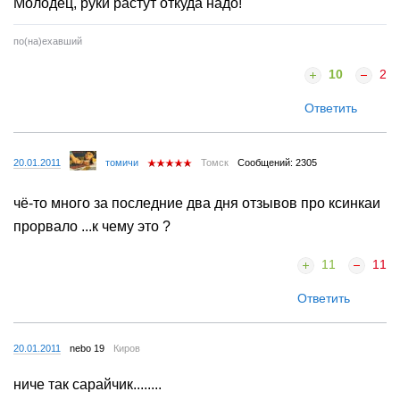
Молодец, руки растут откуда надо!
по(на)ехавший
10
2
Ответить
20.01.2011
томичи
Томск
Сообщений: 2305
чё-то много за последние два дня отзывов про ксинкаи
прорвало ...к чему это ?
11
11
Ответить
20.01.2011
nebo 19
Киров
ниче так сарайчик........