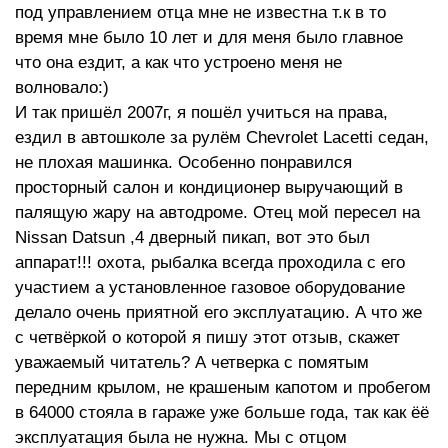
под управлением отца мне не известна т.к в то
время мне было 10 лет и для меня было главное
что она ездит, а как что устроено меня не
волновало:)
И так пришёл 2007г, я пошёл учиться на права,
ездил в автошколе за рулём Chevrolet Lacetti седан,
не плохая машинка. Особенно понравился
просторный салон и кондиционер выручающий в
палящую жару на автодроме. Отец мой пересел на
Nissan Datsun ,4 дверный пикап, вот это был
аппарат!!! охота, рыбалка всегда проходила с его
участием а установленное газовое оборудование
делало очень приятной его эксплуатацию. А что же
с четвёркой о которой я пишу этот отзыв, скажет
уважаемый читатель? А четверка с помятым
передним крылом, не крашеным капотом и пробегом
в 64000 стояла в гараже уже больше года, так как ёё
эксплуатация была не нужна. Мы с отцом