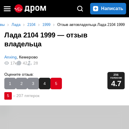
Написать
ывы
Лада
2104
1999
Отзыв автовладельца Лада 2104 1999
Лада 2104 1999
— отзыв
владельца
Anxing
,
Кемерово
17к
42
28
Оцените отзыв:
256
голосов
4.7
1
2
3
4
5
5
–
207 пятерок