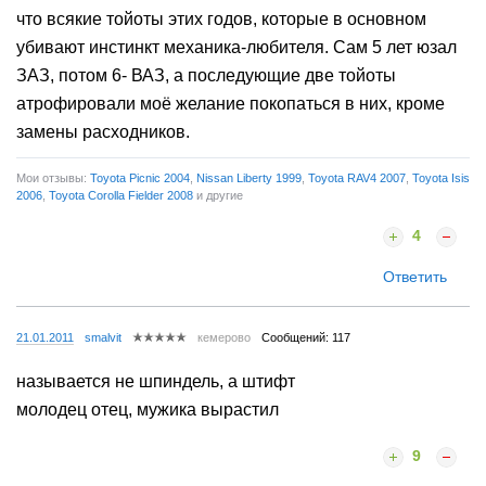
что всякие тойоты этих годов, которые в основном
убивают инстинкт механика-любителя. Сам 5 лет юзал
ЗАЗ, потом 6- ВАЗ, а последующие две тойоты
атрофировали моё желание покопаться в них, кроме
замены расходников.
Мои отзывы:
Toyota Picnic 2004
,
Nissan Liberty 1999
,
Toyota RAV4 2007
,
Toyota Isis
2006
,
Toyota Corolla Fielder 2008
и другие
4
Ответить
21.01.2011
smalvit
кемерово
Сообщений: 117
называется не шпиндель, а штифт
молодец отец, мужика вырастил
9