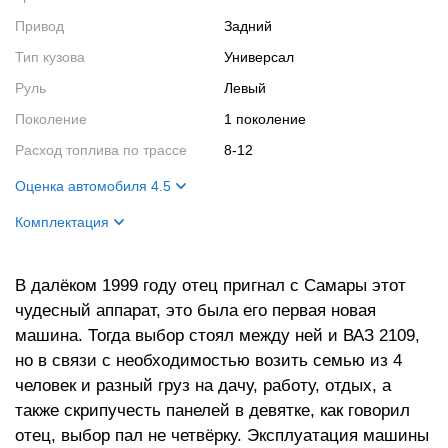
Привод
Задний
Тип кузова
Универсал
Руль
Левый
Поколение
1 поколение
Расход топлива по трассе
8-12
Оценка автомобиля 4.5
Внешний вид
5
Комплектация
Салон
3
Цвет кузова
Гранат
Двигатель
5
В далёком 1999 году отец пригнал с Самары этот
Цвет салона
Чёрный
чудесный аппарат, это была его первая новая
Ходовые качества
5
машина. Тогда выбор стоял между ней и ВАЗ 2109,
но в связи с необходимостью возить семью из 4
человек и разный груз на дачу, работу, отдых, а
также скрипучесть панелей в девятке, как говорил
отец, выбор пал не четвёрку. Эксплуатация машины