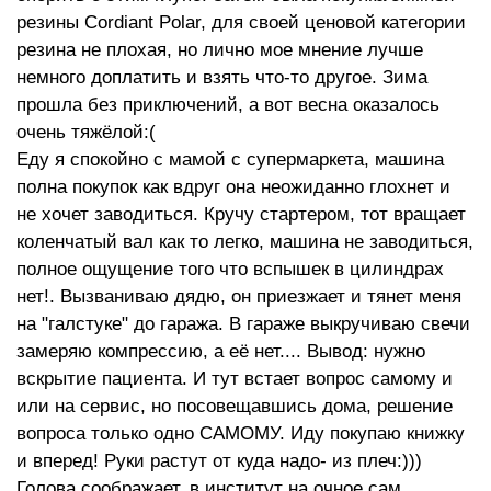
резины Cordiant Polar, для своей ценовой категории
резина не плохая, но лично мое мнение лучше
немного доплатить и взять что-то другое. Зима
прошла без приключений, а вот весна оказалось
очень тяжёлой:(
Еду я спокойно с мамой с супермаркета, машина
полна покупок как вдруг она неожиданно глохнет и
не хочет заводиться. Кручу стартером, тот вращает
коленчатый вал как то легко, машина не заводиться,
полное ощущение того что вспышек в цилиндрах
нет!. Вызваниваю дядю, он приезжает и тянет меня
на "галстуке" до гаража. В гараже выкручиваю свечи
замеряю компрессию, а её нет.... Вывод: нужно
вскрытие пациента. И тут встает вопрос самому и
или на сервис, но посовещавшись дома, решение
вопроса только одно САМОМУ. Иду покупаю книжку
и вперед! Руки растут от куда надо- из плеч:)))
Голова соображает, в институт на очное сам