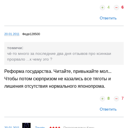
4
6
Ответить
20.01.2011
Федя128500
томичи:
чё-то много за последние два дня отзывов про ксинкаи
прорвало ...к чему это ?
Реформа государства. Читайте, привыкайте мол...
Чтобы потом сюрпризом не казались все тяготы и
лишения отсутствия нормального японопрома.
8
7
Ответить
20.01.2011
_Toyota_
Петропавловск-Камч