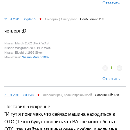
Ответить
21.01.2011
Bogdan S
Сысерть ( Свердловс
Сообщений: 203
четверг ;D
Nissan March 2002 Black WAS
Nissan Wingroad 2002 Blue WAS
Nissan Bluebird 1999 Silver
Мой отзыв:
Nissan March 2002
1
Ответить
21.01.2011
<<LIS>>
Лесосибирск, Красноярский край
Сообщений: 138
Поставил 5 искренне.
"И тут я понимаю, что сейчас машина находиться в
ОТС (Те кто будут говорить что ВАз не может быть в
ОТС, так знайте я машины очень люблю, и если мне