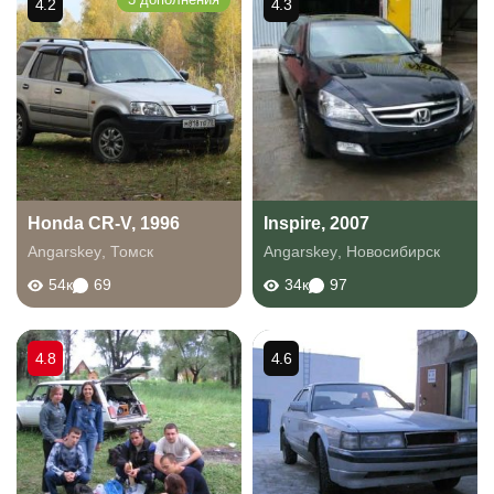
4.2
4.3
Honda CR-V, 1996
Inspire, 2007
Angarskey
,
Томск
Angarskey
,
Новосибирск
54к
69
34к
97
4.8
4.6