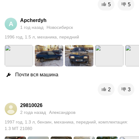
5
5
Apcherdyh
A
1 год назад
Новосибирск
1996
год
,
1.5
л
,
механика
,
передний
Почти вся машина
2
3
29810026
2 года назад
Александров
1997
год
,
1.3
л
,
бензин
,
механика
,
передний
,
комплектация:
1.3 MT 21080