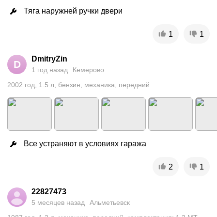
Тяга наружней ручки двери
1
1
DmitryZin
D
1 год назад
Кемерово
2002
год
,
1.5
л
,
бензин
,
механика
,
передний
Все устраняют в условиях гаража
2
1
22827473
5 месяцев назад
Альметьевск