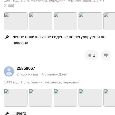
1987
год
,
1.3
л
,
механика
,
передний
,
комплектация: 1.3 MT
21086
левое водительское сиденье не регуляруется по 
наклону
1
25859067
2 года назад
Ростов-на-Дону
1999
год
,
1.5
л
,
бензин
,
механика
,
передний
Ничего