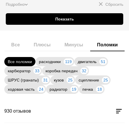
Подробно
Сбросить
Показать
Все
Плюсы
Минусы
Поломки
Все поломки
расходники
119
двигатель
51
карбюратор
33
коробка передач
32
ШРУС (гранаты)
31
кузов
25
сцепление
25
ходовая часть
24
радиатор
19
печка
18
930 отзывов