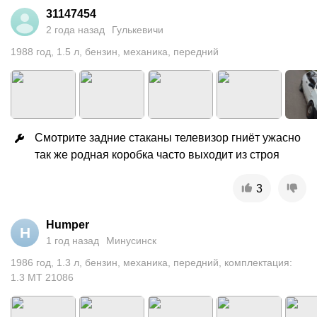
31147454
2 года назад
Гулькевичи
1988
год
,
1.5
л
,
бензин
,
механика
,
передний
Смотрите задние стаканы телевизор гниёт ужасно 
так же родная коробка часто выходит из строя
3
Humper
H
1 год назад
Минусинск
1986
год
,
1.3
л
,
бензин
,
механика
,
передний
,
комплектация:
1.3 MT 21086