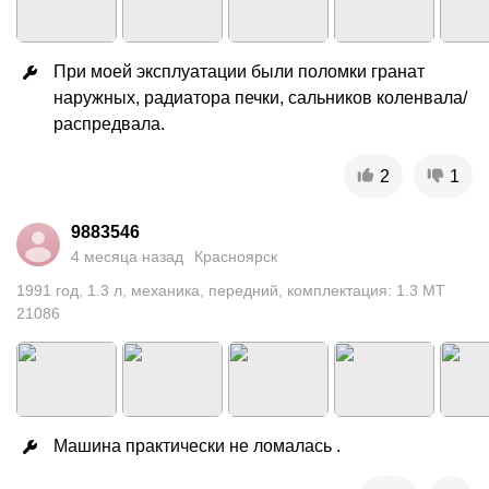
При моей эксплуатации были поломки гранат 
наружных, радиатора печки, сальников коленвала/
распредвала.
2
1
9883546
4 месяца назад
Красноярск
1991
год
,
1.3
л
,
механика
,
передний
,
комплектация: 1.3 MT
21086
Машина практически не ломалась .