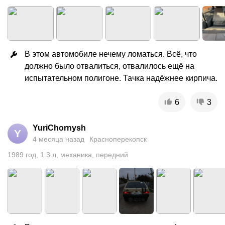
В этом автомобиле нечему ломаться. Всё, что 
должно было отвалиться, отвалилось ещё на 
испытательном полигоне. Тачка надёжнее кирпича.
6
3
YuriChornysh
Y
4 месяца назад
Красноперекопск
1989
год
,
1.3
л
,
механика
,
передний