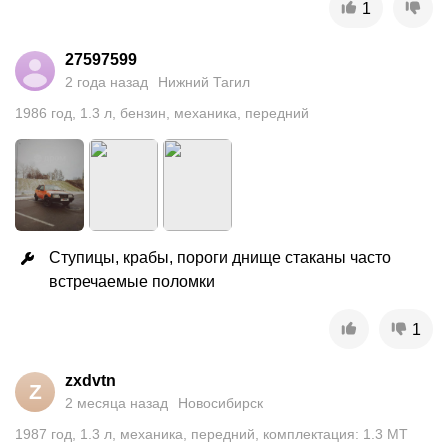
1
27597599
2 года назад
Нижний Тагил
1986
год
,
1.3
л
,
бензин
,
механика
,
передний
Ступицы, крабы, пороги днище стаканы часто 
встречаемые поломки
1
zxdvtn
Z
2 месяца назад
Новосибирск
1987
год
,
1.3
л
,
механика
,
передний
,
комплектация: 1.3 MT