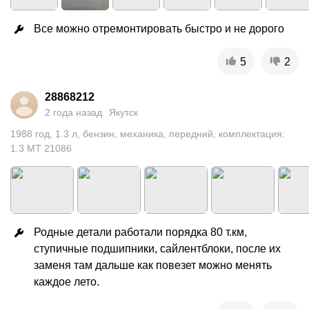
Все можно отремонтировать быстро и не дорого
5
2
28868212
2 года назад
Якутск
1988
год
,
1.3
л
,
бензин
,
механика
,
передний
,
комплектация:
1.3 MT 21086
Родные детали работали порядка 80 т.км, 
ступичные подшипники, сайлентблоки, после их 
заменя там дальше как повезет можно менять 
каждое лето.