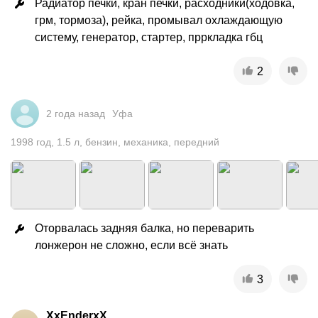
Радиатор печки, кран печки, расходники(ходовка, 
грм, тормоза), рейка, промывал охлаждающую 
систему, генератор, стартер, прркладка гбц
2
2 года назад
Уфа
1998
год
,
1.5
л
,
бензин
,
механика
,
передний
Оторвалась задняя балка, но переварить 
лонжерон не сложно, если всё знать
3
XxEnderxX