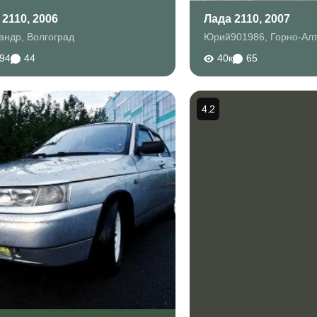
 2110, 2006
Лада 2110, 2007
андр
,
Волгоград
Юрий901986
,
Горно-Ал
794
44
40к
65
4.2