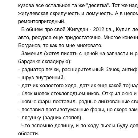
кузова все остальное та же "десятка". Тот же на
жигулевская скрипучесть и ломучесть. А в цело
ремонтопригодный.
В общем про свой Жигудан - 2012 г.в., Купил ле
авто, ресурса еще придостаточно. Многое конечн
Богданов, то как по мне многовато.
Заменил (хотел писать с ценой на запчасти и ра
бардачке складирую):
- радиатор печки, расширительный бачок, антиф
- шруз внутренний.
- датчик холостого хода, датчик еще какой то(на
- блок кнопок стеклоподъемников. Открыл окно и 
- новые фары поставил. родные линзованные свет
- поставил противотуманные фары, но скоро за
- лягушку (задних стопов).
Что вспомню допишу, и по ходу пьесы буду допи
области.