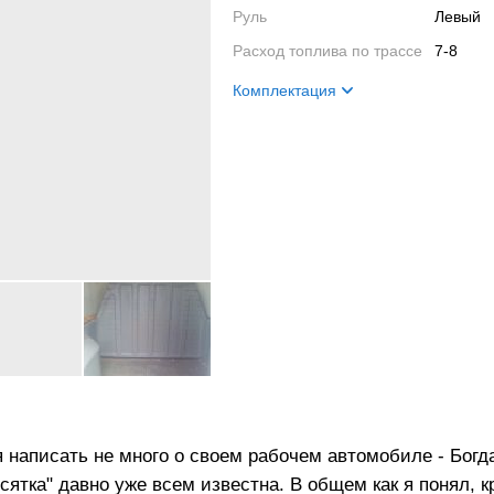
Руль
Левый
Расход топлива по трассе
7-8
Комплектация
Название
Bogdan
Салон
электр
Кузов
Грузово
Ходовая часть
станда
Двигатель
4 цили
аписать не много о своем рабочем автомобиле - Богда
сятка" давно уже всем известна. В общем как я понял, к