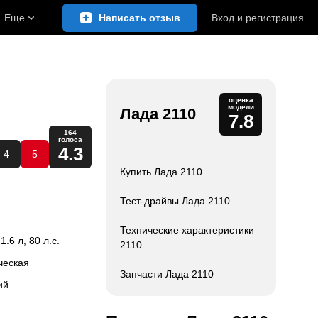
Еще
Написать отзыв
Вход
и
регистрация
оценка
модели
Лада 2110
7.8
164
голоса
4.3
4
5
Купить Лада 2110
Тест-драйвы Лада 2110
Технические характеристики
 1.6 л, 80 л.с.
2110
ческая
Запчасти Лада 2110
ий