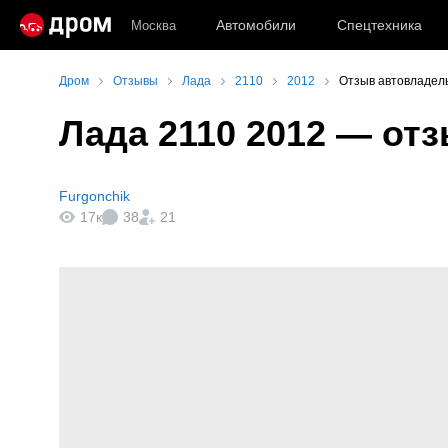
Автомобили
Спецтехника
Москва
Дром
Отзывы
Лада
2110
2012
Отзыв автовладел
Лада 2110 2012
— отз
Furgonchik
17к
38
21