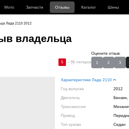
Мото
Запчасти
Отзывы
Каталог
Шины
ьца Лада 2110 2012
ыв владельца
Оцените отзыв:
5
–
96 пятерок
1
2
3
Характеристики Лада 2110
Год выпуска
2012
Двигатель
Бензин,
Трансмиссия
Механи
Привод
Передн
Тип кузова
Седан