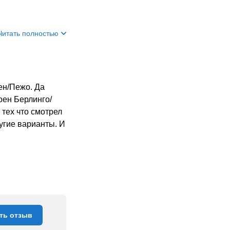
Читать полностью
ен/Пежо. Да
оен Берлинго/
 тех что смотрел
угие варианты. И
ть отзыв