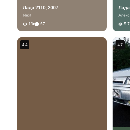
Лада 2110, 2007
Лада
Next
Алекс
13к
67
5 
4.4
4.7