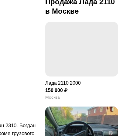
Продажа Лада 2110
в Москве
 2310
остеклоподъемники
й кузов
ртная ВАЗ 2110
ндра, 8 клапанная
Лада 2110 2000
150 000 ₽
Москва
н 2310. Богдан
роме грузового