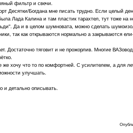
ляный фильтр и свечи.
 Десятки/Богдана мне писать трудно. Если целый ден
 была Лада Калина и там пластик тарахтел, тут тоже на 
ьди". Да и в целом шумновата, можно сделать шумоизо
ики, так как открываются нормально а закрываются ели-
ает. Достаточно тяговит и не прожорлив. Многие ВАЗовод
 чётко.
 же хочу что то по комфортней. С усилителем, а для ле
зможности улучшать.
о и детально описывать.
Опубли