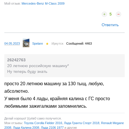
Мой отзыв:
Mercedes-Benz M-Class 2009
5
Ответить
04.05.2023
Spelare
Иркутск
Сообщений: 4463
26242763
20 летнюю российскую машину*
Ну теперь буду знать
просто 20 летнюю машину за 130 тыщ. любую,
абсолютно.
У меня было 4 лады, крайняя калина с ГС просто
любимыми зажигалками запомнились.
Делай хорошо! }{yёв0 само получится.
Мои отзывы:
Toyota Corolla Fielder 2016
,
Лада Гранта Спорт 2018
,
Renault Megane
2008
,
Лада Калина 2008
,
Лада 2106 1977
и другие