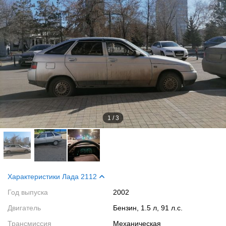
1
/
3
Характеристики Лада 2112
Год выпуска
2002
Двигатель
Бензин, 1.5 л, 91 л.с.
Трансмиссия
Механическая