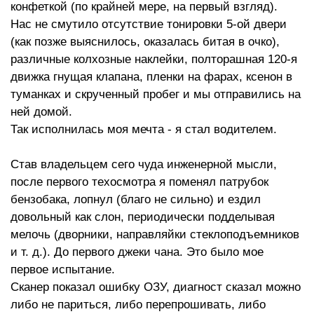
конфеткой (по крайней мере, на первый взгляд).
Нас не смутило отсутствие тонировки 5-ой двери
(как позже выяснилось, оказалась битая в очко),
различные колхозные наклейки, полторашная 120-я
движка гнущая клапана, пленки на фарах, ксенон в
туманках и скрученный пробег и мы отправились на
ней домой.
Так исполнилась моя мечта - я стал водителем.
Став владельцем сего чуда инженерной мысли,
после первого техосмотра я поменял патрубок
бензобака, лопнул (благо не сильно) и ездил
довольный как слон, периодически подделывая
мелочь (дворники, направляйки стеклоподъемников
и т. д.). До первого джеки чана. Это было мое
первое испытание.
Сканер показал ошибку ОЗУ, диагност сказал можно
либо не париться, либо перепрошивать, либо