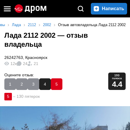
Написать
ывы
Лада
2112
2002
Отзыв автовладельца Лада 2112 2002
Лада 2112 2002
— отзыв
владельца
26242763
,
Красноярск
12к
24
21
Оцените отзыв:
193
голоса
4.4
1
2
3
4
5
5
–
130 пятерок