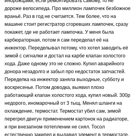
инорожцами, если ремонтировать самому, то не
дороже велосипеда. Про миллион лампочек безбожное
враньё. Раз в год не считается. Тем более, что на
машине стоит регистратор сгоревших лампочек, сразу
покажет, где не работает лампочка. У меня была
карбюраторная, потом я сам переделал её на
инжектор. Переделывал потому, что хотел заводить её
зимой с сигналки и достал на карбе клапан холостого
хода. Даже одному это не сложно. Купил аварийного
донора незадолго и забыл про недостаток запчастей.
Переделка на инжектор заняла выходные, субботу и
воскресенье. Потом доводка, выявил плохо
работающий клапан холостого хода, купил новый. 300р
недорого, иномарочный от 3 тыщ. Менял шланги на
охлаждение, термостат. Термостат убил сам, зимой
перегрел двигун применением картонок на радиаторе,
и при внезапном потеплении не снял. Тосол
естественно закипел и выдавил элемент в термостате.