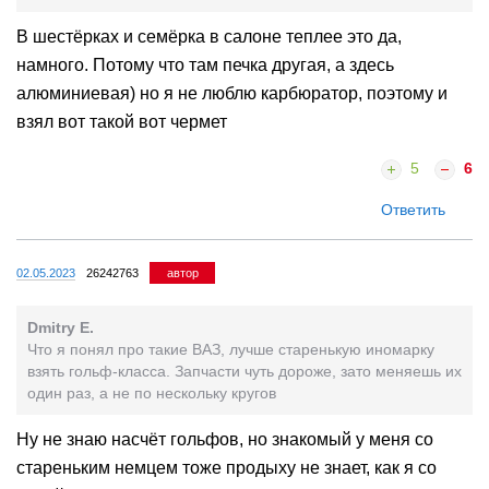
В шестёрках и семёрка в салоне теплее это да,
намного. Потому что там печка другая, а здесь
алюминиевая) но я не люблю карбюратор, поэтому и
взял вот такой вот чермет
5
6
Ответить
02.05.2023
26242763
автор
Dmitry E.
Что я понял про такие ВАЗ, лучше старенькую иномарку
взять гольф-класса. Запчасти чуть дороже, зато меняешь их
один раз, а не по нескольку кругов
Ну не знаю насчёт гольфов, но знакомый у меня со
стареньким немцем тоже продыху не знает, как я со