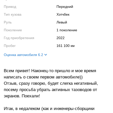
Привод
Передний
Тип кузова
Хэтчбек
Руль
Левый
Поколение
1 поколение
Год приобретения
2022
Пробег
161 100 км
Оценка автомобиля 6.2
Внешний вид
7
Всем привет! Наконец-то пришло и мое время
Салон
8
написать о своем первом автомобиле))
Двигатель
5
Отзыв, сразу говорю, будет слегка негативный,
Ходовые качества
5
посему просьба убрать активных тазоводов от
экранов. Поехали!
Итак, в недалеком (как и инженеры-сборщики