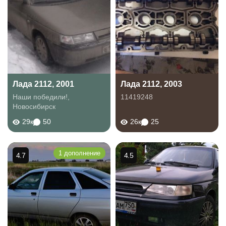
Лада 2112, 2001
Лада 2112, 2003
Наши победили!
,
11419248
Новосибирск
29к
50
26к
25
1 дополнение
4.7
4.5