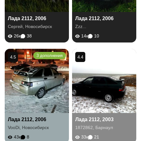
Лада 2112, 2006
Лада 2112, 2006
Сергей
,
Новосибирск
Zzz...
26к
38
14к
10
3 дополнения
4.5
4.4
Лада 2112, 2006
Лада 2112, 2003
VooDi
,
Новосибирск
1872862
,
Барнаул
43к
8
33к
21