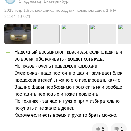
1 год назад
Екатеринбург
2013
год
,
1.6
л
,
механика
,
передний
,
комплектация: 1.6 MT
21144-40-021
Надежный восьмиклоп, красивая, если следить и 
во время обслуживать - доедет хоть куда.

Но, кузов - очень подвержен коррозии.

Электрика - надо постоянно шалит, заливает блок 
предохранителей , нужно его изолировать как-то.

Задние фары необходимо проклеить или вообще 
поставить неоновые и тоже проклеить.

По технике - запчасти нужно прям избирательно 
покупать и не жалеть денег.

Кароче если есть время и руки то брать можно.
5
1