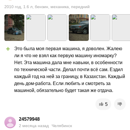
2010
год
,
1.6
л
,
бензин
,
механика
,
передний
Это была моя первая машина, я доволен. Жалею 
ли я что не взял как первую машину иномарку? 
Нет. Эта машина дала мне навыки, в особенности 
по технической части. Делал почти всё сам. Ездил 
каждый год на ней за границу, в Казахстан. Каждый 
день дом-работа. Если любить и смотреть за 
машиной, обязательно будет такая же отдача.
5
24579948
2 месяца назад
Челябинск