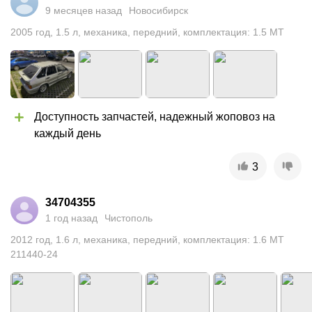
9 месяцев назад
Новосибирск
2005
год
,
1.5
л
,
механика
,
передний
,
комплектация: 1.5 MT
Доступность запчастей, надежный жоповоз на 
каждый день
3
34704355
1 год назад
Чистополь
2012
год
,
1.6
л
,
механика
,
передний
,
комплектация: 1.6 MT
211440-24