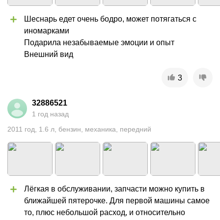
Шеснарь едет очень бодро, может потягаться с 
иномарками

Подарила незабываемые эмоции и опыт

Внешний вид
3
32886521
1 год назад
2011
год
,
1.6
л
,
бензин
,
механика
,
передний
Лёгкая в обслуживании, запчасти можно купить в 
ближайшей пятерочке. Для первой машины самое 
то, плюс небольшой расход, и относительно 