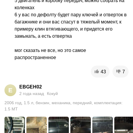
5 двигатель и коробку передач, можно собрать на 
коленках

6 у вас по дефолту будет пару ключей и отверток в 
багажнике и они вас спасут в тяжелый момент, к 
примеру клин втягивающего, и придется его 
замыкать, а есть отвертка

мог сказать не все, но это самое 
распространенное
43
7
EBGEH02
E
2 года назад
Кокуй
2006
год
,
1.5
л
,
бензин
,
механика
,
передний
,
комплектация:
1.5 MT