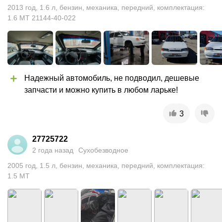
2013
год
,
1.6
л
,
бензин
,
механика
,
передний
,
комплектация:
1.6 MT 21144-40-022
Надежный автомобиль, не подводил, дешевые 
запчасти и можно купить в любом ларьке!
3
27725722
2 года назад
Сухобезводное
2005
год
,
1.5
л
,
бензин
,
механика
,
передний
,
комплектация:
1.5 MT