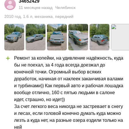
34652429
11 месяцев назад
Челябинск
2010
год
,
1.6
л
,
механика
,
передний
Ремонт за копейки, на удивление надёжность, куда 
бы не поехал, за 4 года всегда доезжал до 
конечной точки. Огромный выбор всяких 
доработок, начиная от наклеек заканчивая валами 
и турбинами)) Как первый авто и рабочая лошадка 
вообще отлично, 160 с пятью людьми в салоне 
идет, страшно, но идет))

За счет легкого веса никогда не застревает в снегу 
и лесах, если головой конечно думать куда можно 
лезть а куда нет, на разные озера ездили только на 
ней