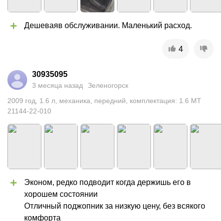
Дешеваяв обслуживании. Маленький расход.
4
30935095
3 месяца назад
Зеленогорск
2009
год
,
1.6
л
,
механика
,
передний
,
комплектация: 1.6 MT
21144-22-010
Эконом, редко подводит когда держишь его в 
хорошем состоянии

Отличный поджопник за низкую цену, без всякого 
комфорта