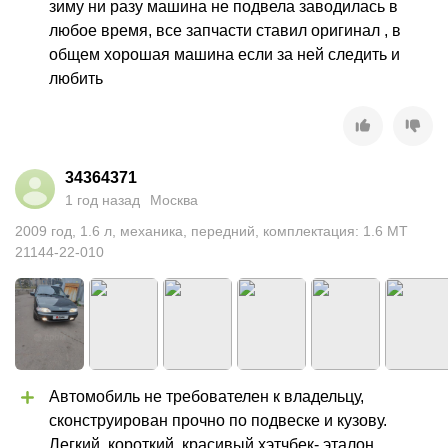
зиму ни разу машина не подвела заводилась в 
любое время, все запчасти ставил оригинал , в 
общем хорошая машина если за ней следить и 
любить
34364371
1 год назад
Москва
2009
год
,
1.6
л
,
механика
,
передний
,
комплектация: 1.6 MT
21144-22-010
Автомобиль не требователен к владельцу, 
сконструирован прочно по подвеске и кузову. 
Легкий, короткий, красивый хэтчбек- эталон 