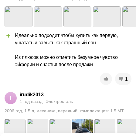
Идеально подходит чтобы купить как первую, 
ушатать и забыть как страшный сон

Из плюсов можно отметить безумное чувство 
эйфории и счастья после продажи
1
irudik2013
I
1 год назад
Электросталь
2006
год
,
1.5
л
,
механика
,
передний
,
комплектация: 1.5 MT