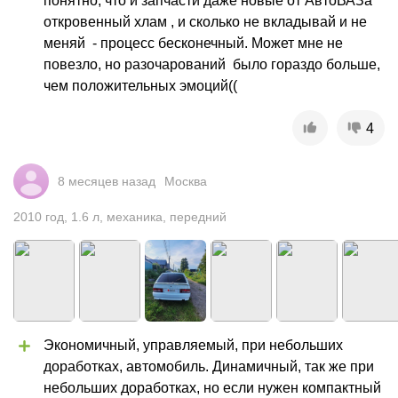
понятно, что и запчасти даже новые от АвтоВАЗа 
откровенный хлам , и сколько не вкладывай и не 
меняй  - процесс бесконечный. Может мне не 
повезло, но разочарований  было гораздо больше, 
чем положительных эмоций((
4
8 месяцев назад
Москва
2010
год
,
1.6
л
,
механика
,
передний
Экономичный, управляемый, при небольших 
доработках, автомобиль. Динамичный, так же при 
небольших доработках, но если нужен компактный 