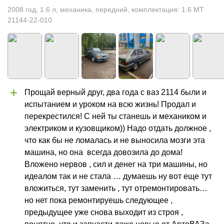
2008
год
,
1.6
л
,
механика
,
передний
,
комплектация: 1.6 MT
21144-22-010
Прощай верный друг, два года с ваз 2114 были и 
испытанием и уроком на всю жизнь! Продал и 
перекрестился! С ней ты станешь и механиком и 
электриком и кузовщиком)) Надо отдать должное , 
что как бы не ломалась и не выносила мозги эта 
машина, но она  всегда довозила до дома! 
Вложено нервов , сил и денег на три машины, но 
идеалом так и не стала … думаешь ну вот еще тут 
вложиться, тут заменить , тут отремонтировать… 
но нет пока ремонтируешь следующее , 
предыдущее уже снова выходит из строя , 