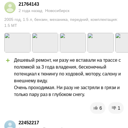
21764143
2 года назад
Новосибирск
2005
год
,
1.5
л
,
бензин
,
механика
,
передний
,
комплектация:
1.5 MT
Дешевый ремонт, ни разу не вставали на трассе с 
поломкой за 3 года владения, бесконечный 
потенциал к тюнингу по ходовой, мотору, салону и 
внешнему виду.

Очень проходимая. Ни разу не застряли в грязи и 
только пару раз в глубоком снегу.
6
1
22452217