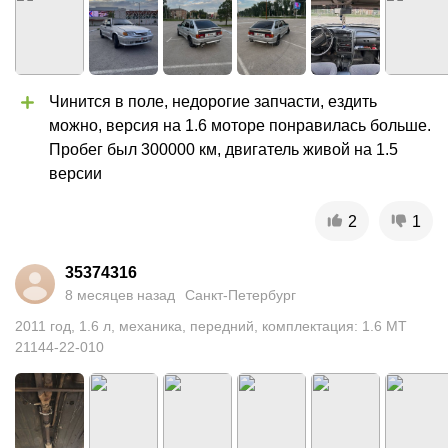
Чинится в поле, недорогие запчасти, ездить 
можно, версия на 1.6 моторе понравилась больше. 
Пробег был 300000 км, двигатель живой на 1.5 
версии
2
1
35374316
8 месяцев назад
Санкт-Петербург
2011
год
,
1.6
л
,
механика
,
передний
,
комплектация: 1.6 MT
21144-22-010