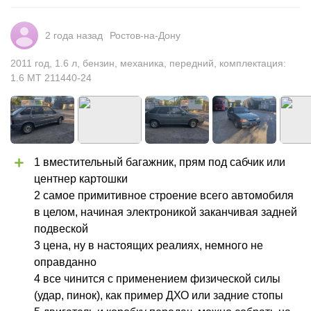
2 года назад
Ростов-на-Дону
2011
год
,
1.6
л
,
бензин
,
механика
,
передний
,
комплектация:
1.6 MT 211440-24
1 вместительный багажник, прям под сабчик или 
центнер картошки

2 самое примитивное строение всего автомобиля 
в целом, начиная электроникой заканчивая задней 
подвеской

3 цена, ну в настоящих реалиях, немного не 
оправданно

4 все чинится с применением физической силы 
(удар, пинок), как пример ДХО или задние стопы
