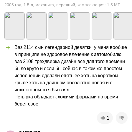
2003
год
,
1.5
л
,
механика
,
передний
,
комплектация: 1.5 MT
Ваз 2114 сын легендарной девятки  у меня вообще 
в принципе не здоровое влечение к автомобилю 
ваз 2108 трехдверка дизайн все для того времени 
было круто и если бы сейчас в таком же простом 
исполнении сделали опять ее хоть на коротком 
крыле хоть на длинном обсолютно новая и с 
инжектором то я бы взял 

Четырка обладает схожими формами но время 
берет свое
1