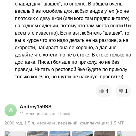
снаряд для "шашек", то вполне. В общем очень 
веселый автомобиль для любых видов утех (но не 
плотских с девушкой (или кого там предпочитаете) 
на заднем сидении, потому что там места почти 0 и 
всем это известно). Если вы любитель "шашек", то 
вы в курсе что это надо делать не на разгоне, а на 
скорости, набирает она ее хорошо, а дальше 
делайте что хотети, но не в стоке. В стоке только по 
доставке. Писал больше по приколу, но не без 
правды. Читать о рестовой 9ке будете по приколу 
только конечно, но шуток не накинул, простите))
4
1
Andrey159SS
A
11 месяцев назад
Пермь
2006
год
,
1.5
л
,
механика
,
передний
,
комплектация: 1.5 MT