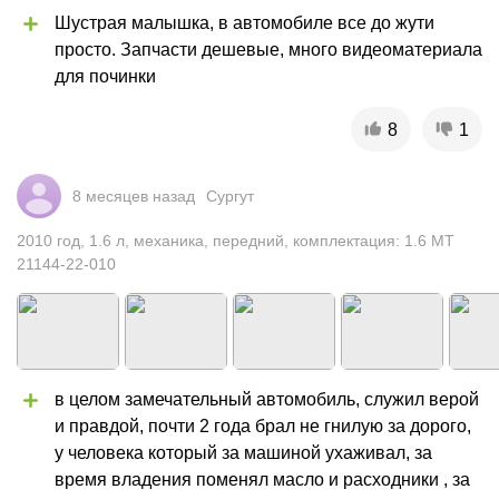
Шустрая малышка, в автомобиле все до жути 
просто. Запчасти дешевые, много видеоматериала 
для починки
8
1
8 месяцев назад
Сургут
2010
год
,
1.6
л
,
механика
,
передний
,
комплектация: 1.6 MT
21144-22-010
в целом замечательный автомобиль, служил верой 
и правдой, почти 2 года брал не гнилую за дорого, 
у человека который за машиной ухаживал, за 
время владения поменял масло и расходники , за 