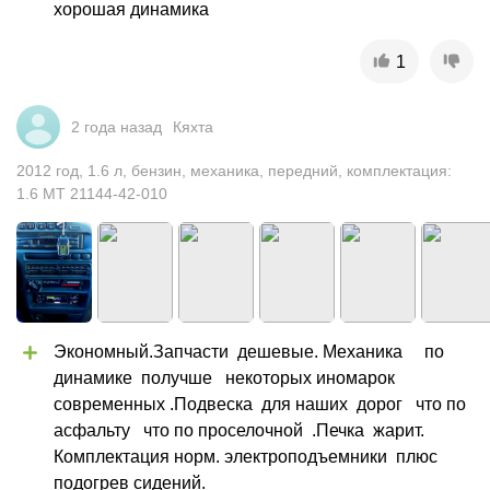
хорошая динамика
1
2 года назад
Кяхта
2012
год
,
1.6
л
,
бензин
,
механика
,
передний
,
комплектация:
1.6 MT 21144-42-010
Экономный.Запчасти  дешевые. Механика     по 
динамике  получше   некоторых иномарок  
современных .Подвеска  для наших  дорог   что по 
асфальту   что по проселочной  .Печка  жарит. 
Комплектация норм. электроподъемники  плюс 
подогрев сидений.