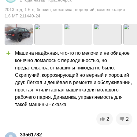
2 года назад
Красноярск
2013
год
,
1.6
л
,
бензин
,
механика
,
передний
,
комплектация:
1.6 MT 211440-24
Машина надёжная, что-то по мелочи и не обидное 
конечно ломалось с периодичностью, но 
предательства от машины никогда не было. 
Скрипучий, коррозирующий но верный и хороший 
друг. Лёгкая и дешёвая в ремонте и обслуживании, 
простая, утилитарная машинка для молодого 
рабочего парня. Динамика, управляемость для 
такой машины - сказка.
2
2
33561782