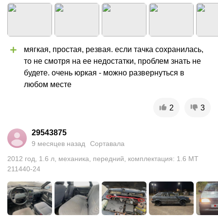
мягкая, простая, резвая. если тачка сохранилась, 
то не смотря на ее недостатки, проблем знать не 
будете. очень юркая - можно развернуться в  
любом месте
2
3
29543875
9 месяцев назад
Сортавала
2012
год
,
1.6
л
,
механика
,
передний
,
комплектация: 1.6 MT
211440-24