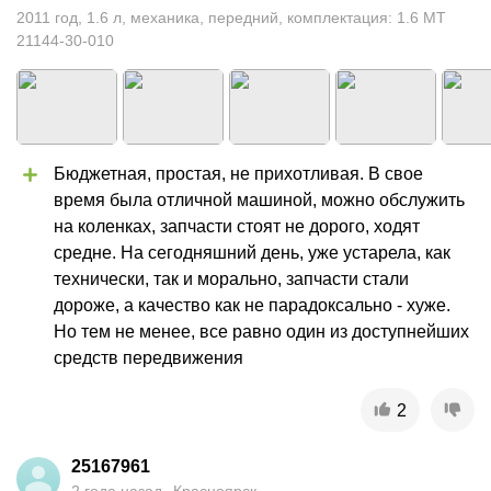
2011
год
,
1.6
л
,
механика
,
передний
,
комплектация: 1.6 MT
21144-30-010
Бюджетная, простая, не прихотливая. В свое 
время была отличной машиной, можно обслужить 
на коленках, запчасти стоят не дорого, ходят 
средне. На сегодняшний день, уже устарела, как 
технически, так и морально, запчасти стали 
дороже, а качество как не парадоксально - хуже. 
Но тем не менее, все равно один из доступнейших 
средств передвижения
2
25167961