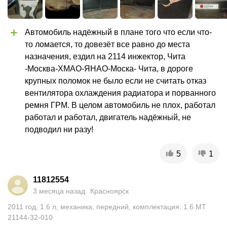
Автомобиль надёжный в плане того что если что-
то ломается, то довезёт все равно до места 
назначения, ездил на 2114 инжектор, Чита 
-Москва-ХМАО-ЯНАО-Моска- Чита, в дороге 
крупных поломок не было если не считать отказ 
вентилятора охлаждения радиатора и порванного 
ремня ГРМ. В целом автомобиль не плох, работал 
работал и работал, двигатель надёжный, не 
подводил ни разу!
5
1
11812554
3 месяца назад
Красноярск
2011
год
,
1.6
л
,
механика
,
передний
,
комплектация: 1.6 MT
21144-32-010