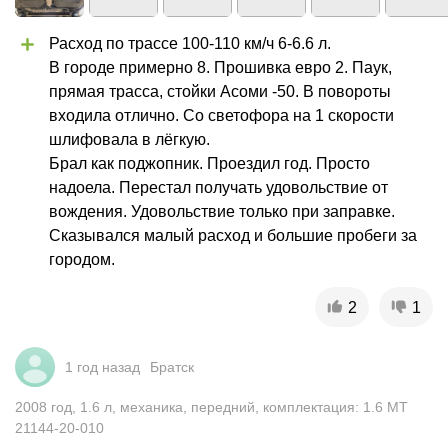
Расход по трассе 100-110 км/ч 6-6.6 л.

В городе примерно 8. Прошивка евро 2. Паук, 
прямая трасса, стойки Асоми -50. В повороты 
входила отлично. Со светофора на 1 скорости 
шлифовала в лёгкую. 

Брал как поджопник. Проездил год. Просто 
надоела. Перестал получать удовольствие от 
вождения. Удовольствие только при заправке. 
Сказывался малый расход и большие пробеги за 
городом.
2
1
1 год назад
Братск
2008
год
,
1.6
л
,
механика
,
передний
,
комплектация: 1.6 MT
21144-20-010