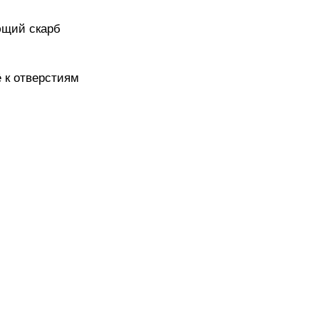
ающий скарб
ё к отверстиям