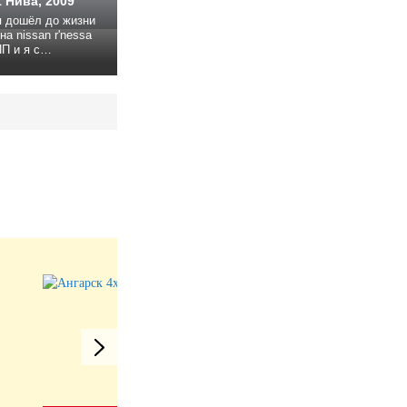
 Нива, 2009
 я дошёл до жизни
П и я с
о коробки в
довой версии
с машиной в
оробка, надо...