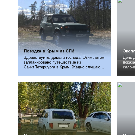
оригинальной коробке, поменял, долил
более 
антифриз, катаюсь с ней до сих пор.
нём из
Потом...
Поездка в Крым из СПб
Экспл
Здравствуйте, дамы и господа! Этим летом
День 
запланировано путешествие из
показа
СанктПетербурга в Крым. Жадно слушаю
салоне
пожелания и принимаю советы! Фотка
перво
просто так)
в сало
основн
сидень
л