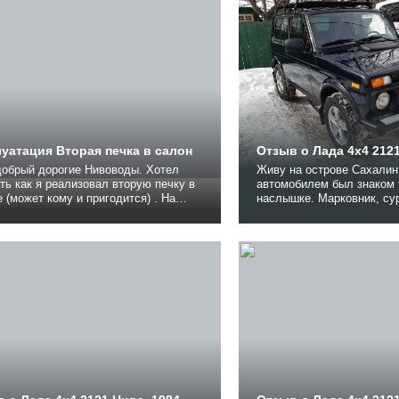
40 лет, и принципиально мало что в
менилось. Моя нивка 2004 г.в...
уатация Вторая печка в салон
Отзыв о Лада 4x4 2121
добрый дорогие Нивоводы. Хотел
Живу на острове Сахалин
ть как я реализовал вторую печку в
автомобилем был знаком только по
 (может кому и пригодится) . На
наслышке. Марковник, су
й фотографии дополнительный насос
для нас, дальневосточни
не: Подключен к обратке радиатора
чем четырка, классика ил
ой печки. На второй печка под
девяностодевятая. Были 
ем пассажира. На третей: Справа на
разные, с пробегом и «без
ева второй тумблер это...
внедорожники, но все так
большинстве...