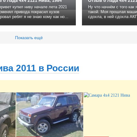
 о Лада 4x4 2121 Нива, 1984
Отзыв о Лада 4x4 2121
ривет купил ниву начале лета 2021
Ну что начнём с того как
такой. Моя прошлая машина nissan r'nessa
 не знаю кому как но
сдохла, в ней сдохла АКП
е понравилась машина на любите
удивлением обнаружил чт
 только на рыбалку да на охоту а
контактном видео для ве
просто нет :( И подошли прочие ещё
ую брать
болячки и в итоге я был 
Показать ещё
которой: Не переключает к
ва 2011 в России