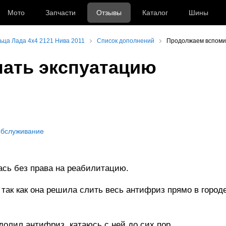
Мото
Запчасти
Отзывы
Каталог
Шины
ьца Лада 4x4 2121 Нива 2011
Список дополнений
Продолжаем вспоми
ать экспуатацию
обслуживание
ась без права на реабилитацию.
 так как она решила слить весь антифриз прямо в город
долил антифриз, катаюсь с ней до сих пор.