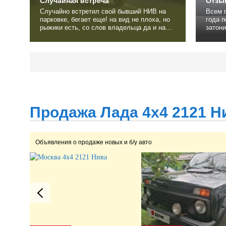
Случайная встреча
Отзыв
Случайно встретил свой бывший НИВ на
Всем п
парковке, бегает еще! на вид не плоха, но
года поменял привода покрасил кузов
рыжики есть, со слов владельца да и на
затонировал ребят я
вид, покрасили морду по двери и стойки
мне н
крыши ибо сколы и ржавчина делает свое
манина
дело... хозя у нее уже 5й, любит машину,
так на постоянную езду не очень не
ухаживает... Вид авто и состояние прям
совут
удивили, удачной...
Продажа Лада 4x4 2121 Ни
Объявления о продаже новых и б/у авто