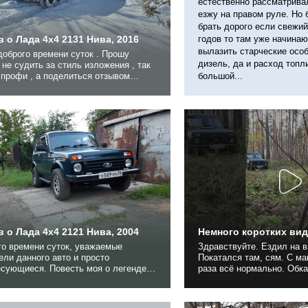
естественно рассматривал
езжу на правом руле. Но
брать дорого если свежий
 о Лада 4x4 2131 Нива, 2016
годов то там уже начинаю
вылазить старческие осо
дизель, да и расход топл
ь за стиль изложения , так
большой...
Выбор машины был по
 , 4х дверный ,
, на коробке , простой в управлении .
 , почитал
отзывы на...
 о Лада 4x4 2121 Нива, 2004
Немного коротких вид
го времени суток, уважаемые
Здравствуйте. Ездил на в
ли данного авто и просто
Покатался там, сям. С м
есующиеся. Повесть моя о легенде
раза всё нормально. Обкатываю съёмку с
кого и российского автопрома, о
разных ракурсов, ничего
шке "Ниве". Автомобиль повышенной
просто так
димости "Нива" производится уже