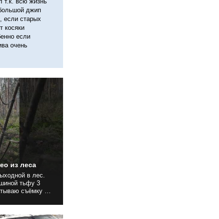
 т.к. всю жизнь
 большой джип
, если старых
т косяки
бенно если
ива очень
ео из леса
ыходной в лес.
ашиной тьфу 3
 выдающегося,