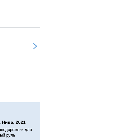
 Нива, 2021
 внедорожник для
вый руль