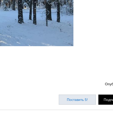
Опу
Поставить 5!
Подпи