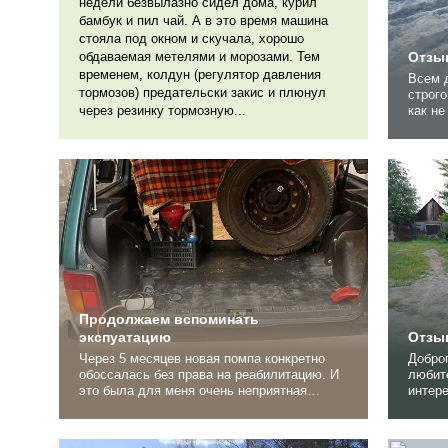
недели безвылазно сидел дома, курил
бамбук и пил чай. А в это время машина
стояла под окном и скучала, хорошо
обдаваемая метелями и морозами. Тем
Отзыв
временем, колдун (регулятор давления
Всем доброго времени суток . Прошу
тормозов) предательски закис и плюнул
строго не судит
через резинку тормозную...
как не профи , а поделиться отзывом
желание есть. 
критериям Внедорожник
новый 
Обратил внимание на Ниву
Продолжаем вспоминать
экспуатацию
Отзыв
Через 5 месяцев новая помпа конкретно
Добро
обоссалась без права на реабилитацию. И
любите
это была для меня очень неприятная
интер
поломка, так как она решила слить весь
советс
антифриз прямо в городе. Помпа была
стару
фирмы Фенокс. Я взял помпу в
прохо