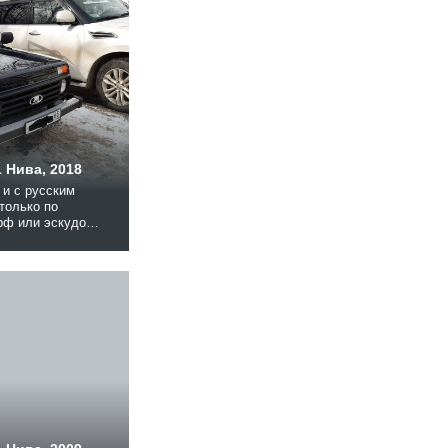
 Нива, 2018
 и с русским
рф или эскудо
ков, привычнее
и
автомобили
», легковые и
и в