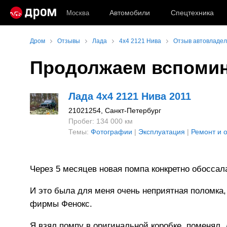
Автомобили
Спецтехника
Москва
Дром
Отзывы
Лада
4x4 2121 Нива
Отзыв автовладел
Продолжаем вспомин
Лада 4x4 2121 Нива 2011
21021254
, Санкт-Петербург
Пробег: 134 000 км
Темы:
Фотографии
|
Эксплуатация
|
Ремонт и 
Через 5 месяцев новая помпа конкретно обоссал
И это была для меня очень неприятная поломка,
фирмы Фенокс.
Я взял помпу в оригинальной коробке, поменял, 