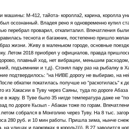
и машины: М-412, тайота- королла2, карина, королла ун
1 был осознанный. Владея рено я одновременно купил с
стью перебрал проварил, откапиталил. Впечатления были
 нравилась теснота и багажник, постепенно пришло жела
раз жизни. Живу в маленьком городе, основные поездк
ику. Летом 2018 приобрел у официалов, правда пришлос
дорово, плавный ход, нет вибрации, меньшим расходом,
ий, подъемники и т.д). Сгонял пару раз на рыбалку в Х
ие подтвердилось: "на НИВЕ дорогу не выбираю, на ней
После обкатки покатилась получше но "раскотилась" к д
о из Хакасии в Туву через Саяны, туда по дороге Абаза 
 в жару. В Туве было 35 нигде температура даже не "по
зад по дороге Кызыл - Абакан тоже по горам. Впечатлен
летом собрался в Монголию через Туву. На 8 тыс. загор
оса 280 руб. и 10 мин работы. Пришла зима, нынче снеж
 на улицах и парковках я король)))). В 27 заводится н