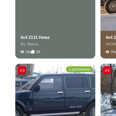
4x4 2131 Нива
4x4 
Иа
,
Якутск
49194
34к
29
76
1 дополнение
4.9
4.9