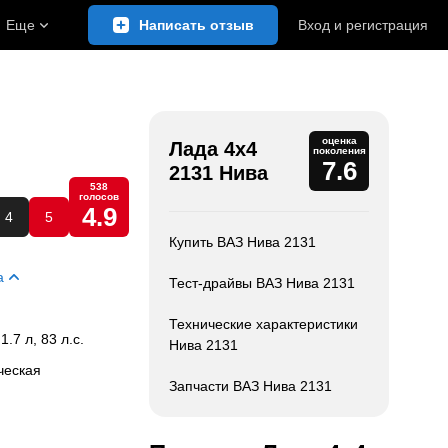
Еще
Написать отзыв
Вход
и
регистрация
оценка
Лада 4x4
поколения
7.6
2131 Нива
538
голосов
4.9
4
5
Купить ВАЗ Нива 2131
а
Тест-драйвы ВАЗ Нива 2131
Технические характеристики
 1.7 л, 83 л.с.
Нива 2131
ческая
Запчасти ВАЗ Нива 2131