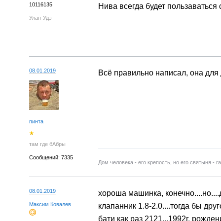
10116135
Нива всегда будет пользаваться 
Улан-Удэ
08.01.2019
Всё правильно написал, она для 
пинта
там где бАбры
Сообщений: 7335
Дом человека - его крепость, но его святыня - г
08.01.2019
хороша машинка, конечно....но...
Максим Ковалев
клапанник 1.8-2.0....тогда бы дру
бати как раз 2121...1992г. рождени