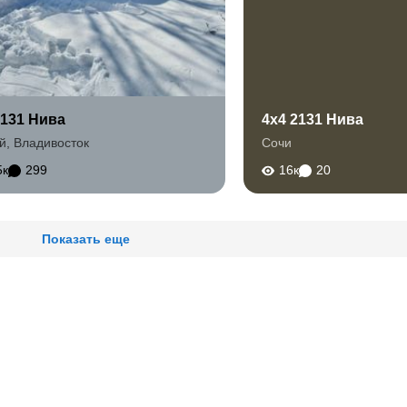
2131 Нива
4x4 2131 Нива
й
,
Владивосток
Сочи
5к
299
16к
20
Показать еще