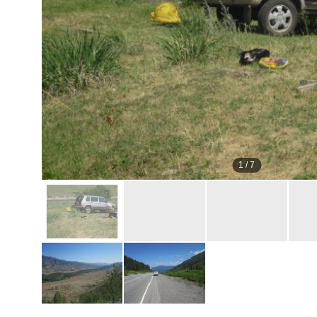
1
/
7