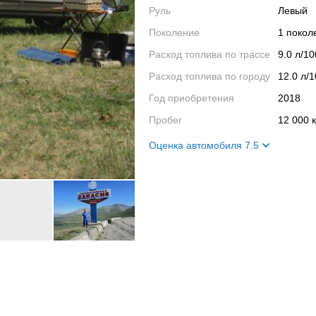
Руль
Левый
Поколение
1 поко
Расход топлива по трассе
9.0 л/1
Расход топлива по городу
12.0 л/
Год приобретения
2018
Пробег
12 000 
Оценка автомобиля 7.5
Внешний вид
7
Салон
7
Двигатель
6
Ходовые качества
10