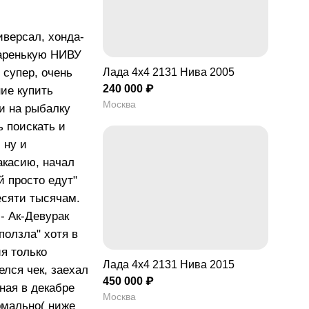
иверсал, хонда-
таренькую НИВУ
Лада 4x4 2131 Нива 2005
 супер, очень
240 000 ₽
ние купить
Москва
и на рыбалку
ь поискать и
 ну и
акасию, начал
 просто едут"
есяти тысячам.
- Ак-Девурак
ползла" хотя в
ия только
Лада 4x4 2131 Нива 2015
елся чек, заехал
450 000 ₽
ная в декабре
Москва
ормально( ниже