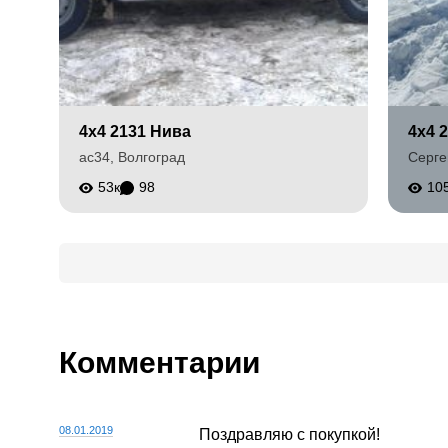
4x4 2131 Нива
4x4 
ac34
,
Волгоград
Серге
53к
98
10
Комментарии
08.01.2019
Поздравляю с покупкой!