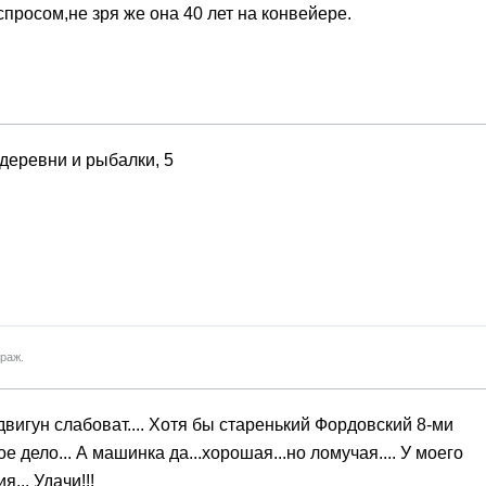
спросом,не зря же она 40 лет на конвейере.
деревни и рыбалки, 5
араж.
.двигун слабоват.... Хотя бы старенький Фордовский 8-ми
гое дело... А машинка да...хорошая...но ломучая.... У моего
я... Удачи!!!