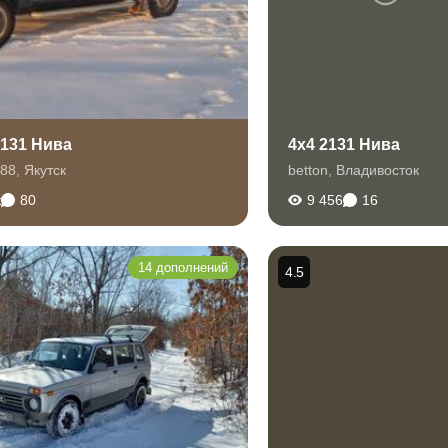
2131 Нива
4x4 2131 Нива
88
,
Якутск
betton
,
Владивосток
к
80
9 456
16
14 дополнений
4.5