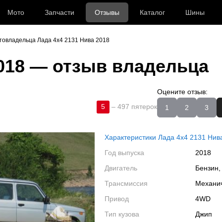
Мото
Запчасти
Отзывы
Каталог
Шины
товладельца Лада 4x4 2131 Нива 2018
018
— отзыв владельца
Оцените отзыв:
5
–
497 пятерок
1
2
3
Характеристики Лада 4x4 2131 Нив
Год выпуска
2018
Двигатель
Бензин,
Трансмиссия
Механи
Привод
4WD
Тип кузова
Джип