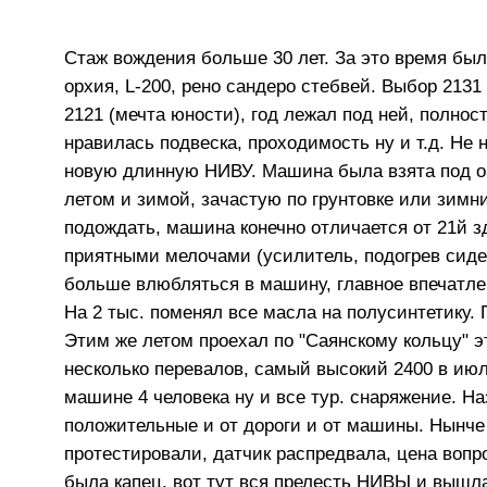
Стаж вождения больше 30 лет. За это время был
орхия, L-200, рено сандеро стебвей. Выбор 213
2121 (мечта юности), год лежал под ней, полно
нравилась подвеска, проходимость ну и т.д. Не
новую длинную НИВУ. Машина была взята под об
летом и зимой, зачастую по грунтовке или зимн
подождать, машина конечно отличается от 21й з
приятными мелочами (усилитель, подогрев сиден
больше влюбляться в машину, главное впечатлен
На 2 тыс. поменял все масла на полусинтетику. 
Этим же летом проехал по "Саянскому кольцу" эт
несколько перевалов, самый высокий 2400 в июле
машине 4 человека ну и все тур. снаряжение. На
положительные и от дороги и от машины. Нынче 
протестировали, датчик распредвала, цена вопр
была капец, вот тут вся прелесть НИВЫ и вышла,