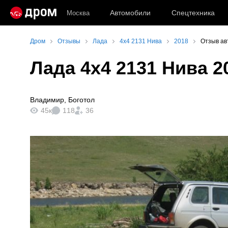
Автомобили
Спецтехника
Москва
Дром
Отзывы
Лада
4x4 2131 Нива
2018
Отзыв ав
Лада 4x4 2131 Нива 2
Владимир
,
Боготол
45к
118
36