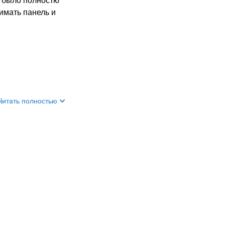
ы было полностю
имать панель и
Читать полностью