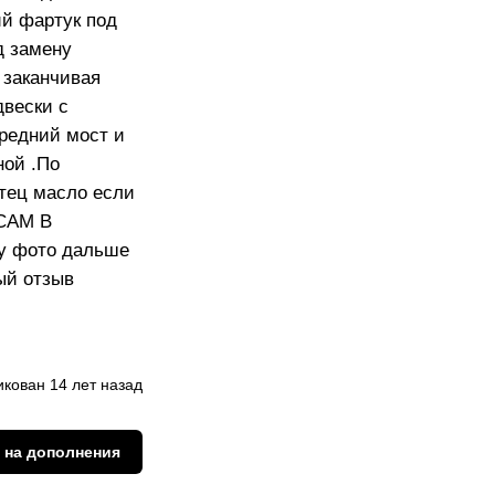
ий фартук под
д замену
 заканчивая
двески с
ередний мост и
ной .По
отец масло если
(САМ В
жу фото дальше
ый отзыв
кован 14 лет назад
 на дополнения