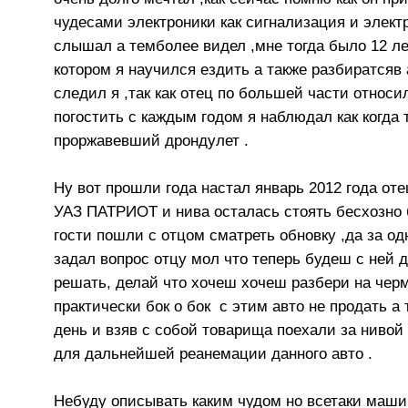
чудесами электроники как сигнализация и электр
слышал а темболее видел ,мне тогда было 12 л
котором я научился ездить а также разбиратсяв 
следил я ,так как отец по большей части относ
погостить с каждым годом я наблюдал как когда
проржавевший дрондулет .
Ну вот прошли года настал январь 2012 года от
УАЗ ПАТРИОТ и нива осталась стоять бесхозно 
гости пошли с отцом сматреть обновку ,да за 
задал вопрос отцу мол что теперь будеш с ней 
решать, делай что хочеш хочеш разбери на чер
практически бок о бок с этим авто не продать а
день и взяв с собой товарища поехали за нивой 
для дальнейшей реанемации данного авто .
Небуду описывать каким чудом но всетаки маши