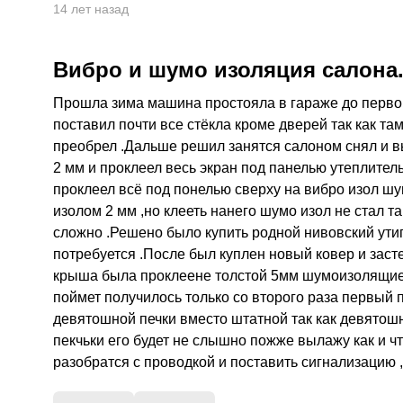
14 лет назад
Вибро и шумо изоляция салона
Прошла зима машина простояла в гараже до первого
поставил почти все стёкла кроме дверей так как та
преобрел .Дальше решил занятся салоном снял и в
2 мм и проклеел весь экран под панелью утеплитель
проклеел всё под понелью сверху на вибро изол ш
изолом 2 мм ,но клееть нанего шумо изол не стал та
сложно .Решено было купить родной нивовский утип
потребуется .После был куплен новый ковер и заст
крыша была проклеене толстой 5мм шумоизолящией 
поймет получилось только со второго раза первый
девятошной печки вместо штатной так как девятош
пекчьки его будет не слышно пожже вылажу как и ч
разобратся с проводкой и поставить сигнализацию ,