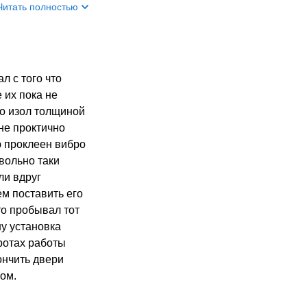
Читать полностью
л с того что
 их пока не
ро изол толщиной
 не проктично
ю проклеен вибро
авольно таки
ли вдруг
ем поставить его
то пробывал тот
у установка
ротах работы
ончить двери
лом.