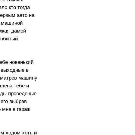
ло кто тогда
первым авто на
за машиной
езжая дамой
побитый
себе новенький
 выходные в
осматрев машину
млена тебе и
оды проведеные
чего выбрав
 мне в гараж
им ходом хоть и