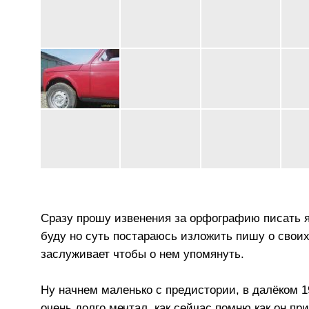
Сразу прошу извенения за орфографию писать я 
буду но суть постараюсь изложить пишу о своих
заслуживает чтобы о нем упомянуть.
Ну начнем маленько с предистории, в далёком 1
очень долго мечтал ,как сейчас помню как он п