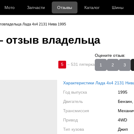
Мото
Запчасти
Отзывы
Каталог
Шины
товладельца Лада 4x4 2131 Нива 1995
 отзыв владельца
Оцените отзыв:
5
–
531 пятерка
1
2
3
Характеристики Лада 4x4 2131 Нив
Год выпуска
1995
Двигатель
Бензин,
Трансмиссия
Механи
Привод
4WD
Тип кузова
Джип