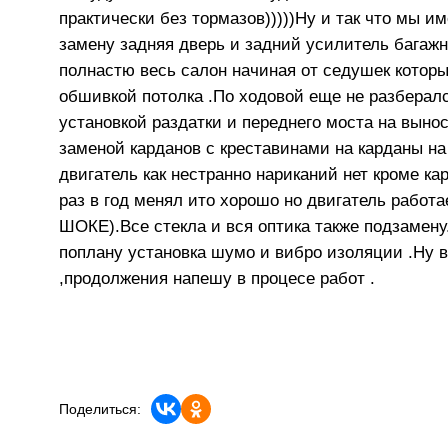
практически без тормазов)))))Ну и так что мы и
замену задняя дверь и задний усилитель багажн
полнастю весь салон начиная от седушек которы
обшивкой потолка .По ходовой еще не разбералс
установкой раздатки и переднего моста на выно
заменой карданов с креставинами на карданы на
двигатель как нестранно нариканий нет кроме ка
раз в год менял ито хорошо но двигатель работ
ШОКЕ).Все стекла и вся оптика также подзамен
поплану установка шумо и вибро изоляции .Ну в
,продолжения напешу в процесе работ .
Поделиться: