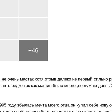
+
46
не очень мастак хотя отзыв далеко не первый сильно 
 авто редко так как машин было много ,но думаю данны
995 году збылась мечта моего отца он купил себе новую
риехал на ней во двор блестящая красная машинка да ещ