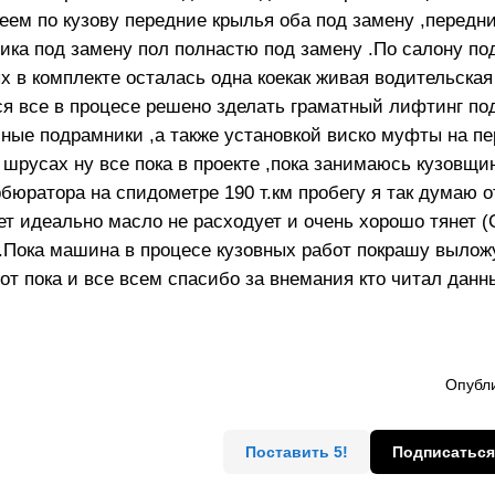
меем по кузову передние крылья оба под замену ,передн
ика под замену пол полнастю под замену .По салону по
х в комплекте осталась одна коекак живая водительская
я все в процесе решено зделать граматный лифтинг по
сные подрамники ,а также установкой виско муфты на п
 шрусах ну все пока в проекте ,пока занимаюсь кузовщи
рбюратора на спидометре 190 т.км пробегу я так думаю 
ает идеально масло не расходует и очень хорошо тянет 
у.Пока машина в процесе кузовных работ покрашу выло
от пока и все всем спасибо за внемания кто читал данн
Опубли
Поставить 5!
Подписаться