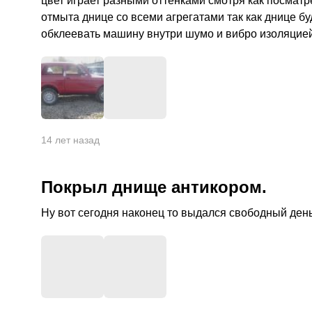
цвет играет разными оттенками смотря как посматр
отмыта днице со всеми агрегатами так как днице б
обклеевать машину внутри шумо и вибро изоляцией
+
7
14 лет назад
Покрыл днище антикором.
Ну вот сегодня наконец то выдался свободный день
+
2