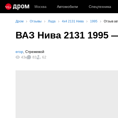
Автомобили
Спецтехника
Москва
Дром
Отзывы
Лада
4x4 2131 Нива
1995
Отзыв ав
ВАЗ Нива 2131 1995
—
егор
,
Стрежевой
43к
83
62