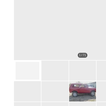
1
/
71