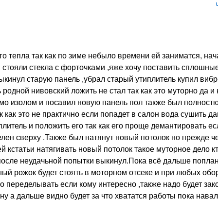
.
 тепла так как по зиме небыло времени ей заниматся, нача
м стояли стекла с форточками ,яже хочу поставить сплошные
ыкинул старую панель ,убрал старый утиплитель купил виб
 родной нивовский ложить не стал так как это муторно да и
умо изолом и посавил новую панель пол также был полност
к как это не практично если попадет в салон вода сушить д
литель и положить его так как его проще демантировать ес
елен сверху .Также был натянут новый потолок но прежде ч
кстатьи натягивать новый потолок такое муторное дело к
 после неудачьной попытки выкинул.Пока всё дальше поплан
ный рожок будет стоять в моторном отсеке и при любых обо
то переделывать если кому интересно ,также надо будет зак
ну а дальше видно будет за что хвататся работы пока нава