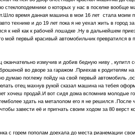
о стеклоподемники о которых у нас в поселке вообще ма
ет.Шло время данная машина в мои 16 лет стала моим 
авто технике и до 19 лет пока я не уехал жить в город 
ился к ней как к рабочей лошадке .Ну в дальнейшем при
 то мой первый красивый автомобильчик превратился в 
ец оканчательно измучив и добив бедную ниву , купитл 
брошеной во дворе за гаражом .Приехав к родителям на
одно думаю поглежу пойду на свой первый автомобиль ,
делать отец махнув рукой сказал машина на тебея офор
мет хочеш продай.И вот сидя дома вспомнив молодые г
 темболее здать на металолом его я не решился .После 
чтобы завести её и пригнать своим ходом за 80 верст ко
нка с горем пополам доехала до места рианемации сво