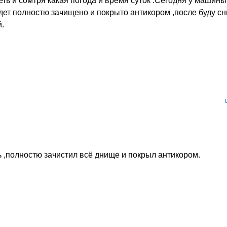
еть и сомтря какая погода и время суток .Сегодня у машин
удет полностю зачищено и покрыто антикором ,после буду сн
.
 ,полностю зачистил всё днище и покрыл антикором.