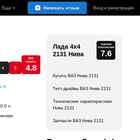
Еще
Написать отзыв
Вход
и
регистрация
оценка
Лада 4x4
поколения
7.6
2131 Нива
592
голоса
4.8
4
5
Купить ВАЗ Нива 2131
а
Тест-драйвы ВАЗ Нива 2131
Технические характеристики
 0.0 л
Нива 2131
ческая
Запчасти ВАЗ Нива 2131