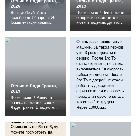
Отзыв о Лада Гранта,
Отзыв о Лада Гранта,
2026
2019
День добрый. Авто
Всем привет! Пишу отзыв
приобрели 12 апреля 26.
о первом новом авто в
Комплектация самый
моём владении, до этого
"жир" климат, круиз,
ездил на ВАЗ 2110 очень
Отзыв о Лада Гранта,
Яндекс навигация, камера
долго, целых 11 лет.
2019
заднего вида, подогрев
Требования к новому
лобового, сидений.
покупаемому авто, АКПП
Очень разачаровались в
Эксплуатация 50%
и кондиционер.
машине. За такой период
трасса/50% город. В день
Рассматривал вариант
уже 3 раза сдавали в
в среднем проезжаю
покупки б/у авто (Фокус,
сервис. После 1го То
больше 100 км. После
Поло) без привлечения
стала скрипеть, не стала.
первого дня эксплуатации
кредита, но нечего
включаеться 1я скорость,
хотел сдать( до Грунты
подобрать не смог и
вибрация дверей. После
был...
выбор пал на...
2го То у дверей не стали
Отзыв о Лада Гранта,
работать доводчики,
2019
скрип остался и скорость
передачи переключалась
Всем привет! Решил я
также на 1 с трудом.
написать отзыв о своей
Отзыв о Лада Гранта,
Ладе Гранте. Владею ей 2
Через 10000км...
2019
года пробег сейчас 26500
Авто взял в салоне.
км. Выбор машины.
Комплектация клуб.
Напомню что я до этой
машина владел жигулями
Описывать особо не буду
а точнее темнозеленой
можете посмотреть на