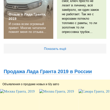
смог, ключ просто не
купил Москвич 2140,
основную функцию
лезет в личинку, всё
первую неделю не мог...
ВОЗИТЬ ВАШЕ...
замёрзло, ни один замок
Отзыв о Лада Гранта,
не работает. Так же с
2019
морозами потекло
топливо с рампы, то ли
И снова всем огромный
золотник то ли
привет. Многие читатели
помнят меня по отзывам о
опрессовка трубок...
Ладе Калине 2013 года
выпуска и Рено Каптюр
2017. И хоть говорили
древние, что дважды в
Показать ещё
одну реку не войти, я все
же попытался. И
убедился в том, что
древние были правы.
Теперь немного экскурса
Продажа Лада Гранта 2019 в России
в историю, чтобы понять
в чем...
Объявления о продаже новых и б/у авто