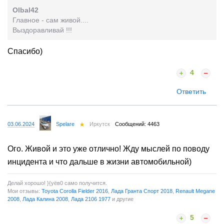
Olbal42
Главное - сам живой....
Выздоравливай !!!
Спасибо)
4
Ответить
03.06.2024
Spelare
Иркутск
Сообщений: 4463
Ого. Живой и это уже отлично! Жду мыслей по поводу
инцидента и что дальше в жизни автомобильной)
Делай хорошо! }{yёв0 само получится.
Мои отзывы:
Toyota Corolla Fielder 2016
,
Лада Гранта Спорт 2018
,
Renault Megane
2008
,
Лада Калина 2008
,
Лада 2106 1977
и другие
5