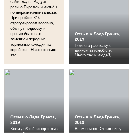
ваз 2107 2007 г.в. Когда
сайте лады. Радует
она начила подгнивать
резина Пирелли и литьё +
решил поменять ее. С
полноразмерные запаска.
бюджетом до 500 тысяч
При пробеге 815
можно было взять и...
отрегулировал клапана,
обтянут подвеску и
прочие болтовые,
Отзыв о Лада Гранта,
заменили передние
2019
тормозные колодки на
Немного расскажу о
корейские. Настоятельно
данном автомобиле.
это...
Много таких людей,
которые считают что он
не стоит своих денег.
Скажу Вам, что это
большое заблуждение.
Автомобиль с
климатконтролем,
круизконтролем,
анитпробуксовочной
системой, системой
распределения
тормозных усилий и
системой электронной
Отзыв о Лада Гранта,
динамической...
Отзыв о Лада Гранта,
2019
2019
Всем добрый вечер отзыв
Всем привет. Отзыв пишу