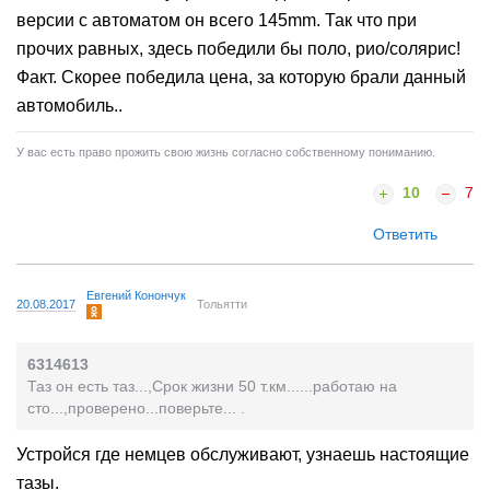
версии с автоматом он всего 145mm. Так что при
прочих равных, здесь победили бы поло, рио/солярис!
Факт. Скорее победила цена, за которую брали данный
автомобиль..
У вас есть право прожить свою жизнь согласно собственному пониманию.
10
7
Ответить
Евгений Конончук
20.08.2017
Тольятти
6314613
Таз он есть таз...,Срок жизни 50 т.км......работаю на
сто...,проверено...поверьте... .
Устройся где немцев обслуживают, узнаешь настоящие
тазы.