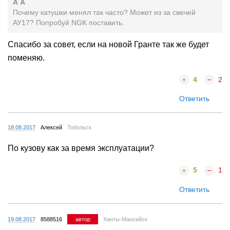
А А
Почему катушки менял так часто? Может из за свечей
АУ17? Попробуй NGK поставить.
Спасибо за совет, если на новой Гранте так же будет
поменяю.
4
2
Ответить
18.08.2017
Алексей
Тобольск
По кузову как за время эксплуатации?
5
1
Ответить
19.08.2017
8588516
автор
Ханты-Мансийск