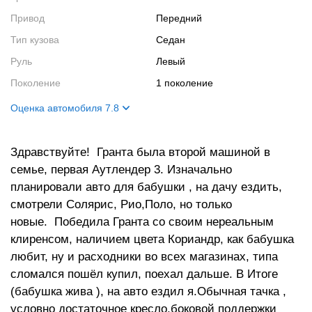
Привод
Передний
Тип кузова
Седан
Руль
Левый
Поколение
1 поколение
Оценка автомобиля 7.8
Внешний вид
9
Здравствуйте! Гранта была второй машиной в
Салон
5
семье, первая Аутлендер 3. Изначально
Двигатель
10
планировали авто для бабушки , на дачу ездить,
Ходовые качества
7
смотрели Солярис, Рио,Поло, но только
новые. Победила Гранта со своим нереальным
клиренсом, наличием цвета Кориандр, как бабушка
любит, ну и расходники во всех магазинах, типа
сломался пошёл купил, поехал дальше. В Итоге
(бабушка жива ), на авто ездил я.Обычная тачка ,
условно достаточное кресло,боковой поддержки