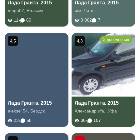
Лада Гранта, 2015
Лада Гранта, 2015
maga07
,
Нальчик
чки
,
Чита
11к
60
9 962
7
3 дополнения
4.5
4.3
Лада Гранта, 2015
Лада Гранта, 2015
aleksei 54
,
Бердск
Александр ufa,
,
Уфа
23к
58
30к
107