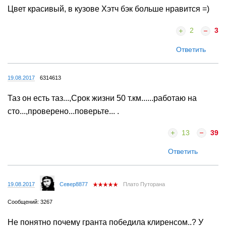
Цвет красивый, в кузове Хэтч бэк больше нравится =)
2
3
Ответить
19.08.2017
6314613
Таз он есть таз...,Срок жизни 50 т.км......работаю на
сто...,проверено...поверьте... .
13
39
Ответить
19.08.2017
Север8877
Плато Путорана
Сообщений: 3267
Не понятно почему гранта победила клиренсом..? У