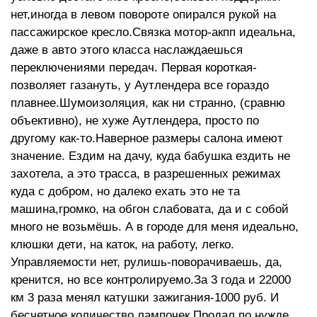
нет,иногда в левом повороте опирался рукой на
пассажирское кресло.Связка мотор-акпп идеальна,
даже в авто этого класса наслаждаешься
переключениями передач. Первая короткая-
позволяет газануть, у Аутлендера все гораздо
плавнее.Шумоизоляция, как ни странно, (сравню
объективно), не хуже Аутлендера, просто по
другому как-то.Наверное размеры салона имеют
значение. Ездим на дачу, куда бабушка ездить не
захотела, а это трасса, в разрешенных режимах
куда с добром, но далеко ехать это не та
машина,громко, на обгон слабовата, да и с собой
много не возьмёшь. А в городе для меня идеально,
клюшки дети, на каток, на работу, легко.
Управляемости нет, рулишь-поворачиваешь, да,
кренится, но все контролируемо.За 3 года и 22000
км 3 раза менял катушки зажигания-1000 руб. И
бесчетное количество лампочек.Продал по нужде,