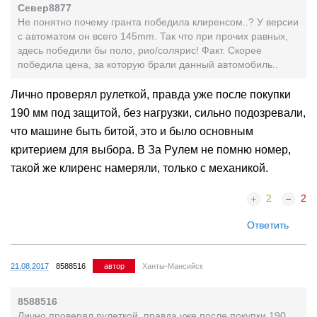
Север8877
Не понятно почему гранта победила клиренсом..? У версии
с автоматом он всего 145mm. Так что при прочих равных,
здесь победили бы поло, рио/солярис! Факт. Скорее
победила цена, за которую брали данный автомобиль..
Лично проверял рулеткой, правда уже после покупки
190 мм под защитой, без нагрузки, сильно подозревали,
что машине быть битой, это и было основным
критерием для выбора. В За Рулем не помню номер,
такой же клиренс намеряли, только с механикой.
2
2
Ответить
21.08.2017
8588516
автор
Ханты-Мансийск
8588516
Лично проверял рулеткой, правда уже после покупки 190