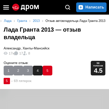
Написать
Лада
Гранта
2013
Отзыв автовладельца Лада Гранта 2013
Лада Гранта 2013
— отзыв
владельца
Александр
,
Ханты-Мансийск
17к
17
8
Оцените отзыв:
98
голосов
4.5
1
2
3
4
5
5
–
69 пятерок