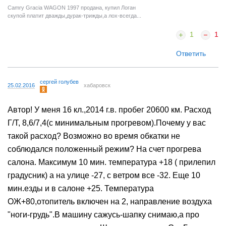
Camry Gracia WAGON 1997 продана, купил Логан
скупой платит дважды,дурак-трижды,а лох-всегда...
1
1
Ответить
сергей голубев
25.02.2016
хабаровск
Автор! У меня 16 кл.,2014 г.в. пробег 20600 км. Расход
Г/Т, 8,6/7,4(с минимальным прогревом).Почему у вас
такой расход? Возможно во время обкатки не
соблюдался положенный режим? На счет прогрева
салона. Максимум 10 мин. температура +18 ( прилепил
градусник) а на улице -27, с ветром все -32. Еще 10
мин.езды и в салоне +25. Температура
ОЖ+80,отопитель включен на 2, направление воздуха
"ноги-грудь".В машину сажусь-шапку снимаю,а про