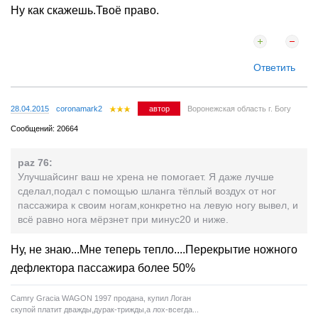
Ну как скажешь.Твоё право.
Ответить
28.04.2015
coronamark2
автор
Воронежская область г. Богу
Сообщений: 20664
paz 76:
Улучшайсинг ваш не хрена не помогает. Я даже лучше
сделал,подал с помощью шланга тёплый воздух от ног
пассажира к своим ногам,конкретно на левую ногу вывел, и
всё равно нога мёрзнет при минус20 и ниже.
Ну, не знаю...Мне теперь тепло....Перекрытие ножного
дефлектора пассажира более 50%
Camry Gracia WAGON 1997 продана, купил Логан
скупой платит дважды,дурак-трижды,а лох-всегда...