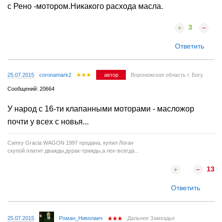
с Рено -мотором.Никакого расхода масла.
3
Ответить
25.07.2015
coronamark2
автор
Воронежская область г. Богу
Сообщений: 20664
У народ с 16-ти клапанными моторами - масложор
почти у всех с новья...
Camry Gracia WAGON 1997 продана, купил Логан
скупой платит дважды,дурак-трижды,а лох-всегда...
13
Ответить
25.07.2015
Роман_Николаич
Дальнее Замкадье