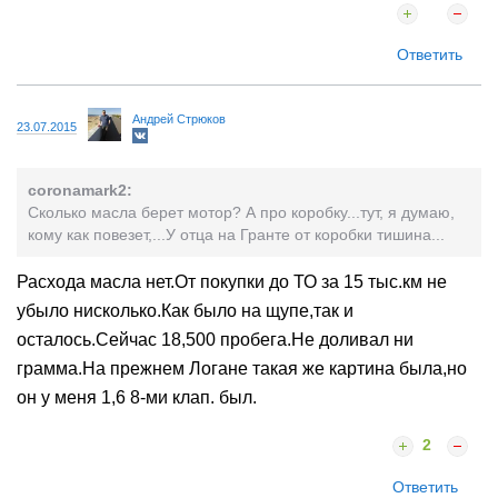
Ответить
Андрей Стрюков
23.07.2015
coronamark2:
Сколько масла берет мотор? А про коробку...тут, я думаю,
кому как повезет,...У отца на Гранте от коробки тишина...
Расхода масла нет.От покупки до ТО за 15 тыс.км не
убыло нисколько.Как было на щупе,так и
осталось.Сейчас 18,500 пробега.Не доливал ни
грамма.На прежнем Логане такая же картина была,но
он у меня 1,6 8-ми клап. был.
2
Ответить