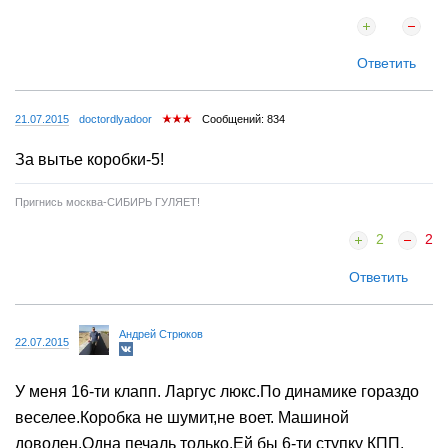
Ответить
21.07.2015
doctordlyadoor
Сообщений: 834
За вытье коробки-5!
Пригнись москва-СИБИРЬ ГУЛЯЕТ!
2
2
Ответить
Андрей Стрюков
22.07.2015
У меня 16-ти клапп. Ларгус люкс.По динамике гораздо
веселее.Коробка не шумит,не воет. Машиной
доволен.Одна печаль только.Ей бы 6-ти ступку КПП.