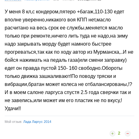
У меня 8 кл,с кондером,пятеро +багаж,110-130 едет
вполне уверенно,никакого воя КПП нет,масло
расчитано на весь срок ее службы,меняется масло
только при ремонте,ничего лить туда не надо,на зиму
надо закрывать морду будет намного быстрее
прогреваться,так как по ходу автор из Мурманска,..И не
бойся нажимать на педаль газа(или смени заправку)
едет он правда пустой 150- 160 свободно.Обороты
только движка зашкаливают!По поводу тряски и
вибрации,братан может колеса не отбалансированы,!?
И в моем салоне ларгуса спустя 2.5 года сверчки так и
не завелись,или может им его пластик не по вкусу,!
Удачи!!
Мой отзыв:
Лада Ларгус 2014
2