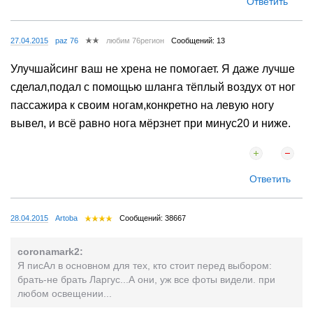
Ответить
27.04.2015
paz 76
любим 76регион
Сообщений: 13
Улучшайсинг ваш не хрена не помогает. Я даже лучше
сделал,подал с помощью шланга тёплый воздух от ног
пассажира к своим ногам,конкретно на левую ногу
вывел, и всё равно нога мёрзнет при минус20 и ниже.
Ответить
28.04.2015
Artoba
Сообщений: 38667
coronamark2:
Я писАл в основном для тех, кто стоит перед выбором:
брать-не брать Ларгус...А они, уж все фоты видели. при
любом освещении...