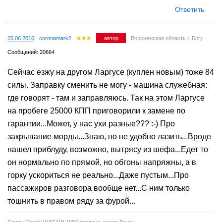
Ответить
25.06.2016
coronamark2
автор
Воронежская область г. Богу
Сообщений: 20664
Сейчас езжу на другом Ларгусе (куплен новым) тоже 84
силы. Заправку сменить не могу - машина служебная:
где говорят - там и заправляюсь. Так на этом Ларгусе
на пробеге 25000 КПП приговорили к замене по
гарантии...Может, у нас ухи разные??? :-) Про
закрывание морды...Знаю, но не удобно лазить...Вроде
нашел приблуду, возможно, вытрясу из шефа...Едет то
он нормально по прямой, но обгоны напряжны, а в
горку ускориться не реально...Даже пустым...Про
пассажиров разговора вообще нет...С ним только
тошнить в правом ряду за фурой...
Camry Gracia WAGON 1997 продана, купил Логан