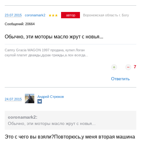
23.07.2015
coronamark2
автор
Воронежская область г. Богу
Сообщений: 20664
Обычно, эти моторы масло жрут с новья...
Camry Gracia WAGON 1997 продана, купил Логан
скупой платит дважды,дурак-трижды,а лох-всегда...
7
Ответить
Андрей Стрюков
24.07.2015
coronamark2:
Обычно, эти моторы масло жрут с новья...
Это с чего вы взяли?Повторюсь,у меня вторая машина