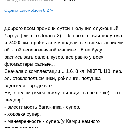
Расход топлива по трассе
8,5-11
Оценка автомобиля 8.2
Внешний вид
9
Доброго всем времени суток! Получил служебный
Салон
7
Ларгус (вместо Логана-2)...По прошествии полугода
Двигатель
7
и 24000 км. пробега хочу поделиться впечатлениями
Ходовые качества
10
об этой неоднозначной машине...Я не буду
расписывать салон, кузов, все равно у всех
фломастеры разные...
Сначала о комплектации... 1,6, 8 кл, МКПП, ЦЗ, пер.
эл. стеклоподъемники, рейлинги, подушка
водителя...вроде все
Ну, в целом (имея ввиду шильдик на решетке) - это
шедевр!
- вместимость багажника - супер,
- ходовка супер.
- маневренность - супер,(у Камри намного