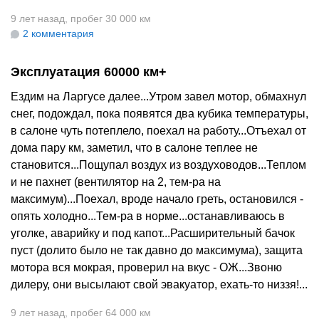
9 лет назад
,
пробег 30 000 км
2 комментария
Эксплуатация 60000 км+
Ездим на Ларгусе далее...Утром завел мотор, обмахнул
снег, подождал, пока появятся два кубика температуры,
в салоне чуть потеплело, поехал на работу...Отъехал от
дома пару км, заметил, что в салоне теплее не
становится...Пощупал воздух из воздуховодов...Теплом
и не пахнет (вентилятор на 2, тем-ра на
максимум)...Поехал, вроде начало греть, остановился -
опять холодно...Тем-ра в норме...останавливаюсь в
уголке, аварийку и под капот...Расширительный бачок
пуст (долито было не так давно до максимума), защита
мотора вся мокрая, проверил на вкус - ОЖ...Звоню
дилеру, они высылают свой эвакуатор, ехать-то низзя!...
9 лет назад
,
пробег 64 000 км