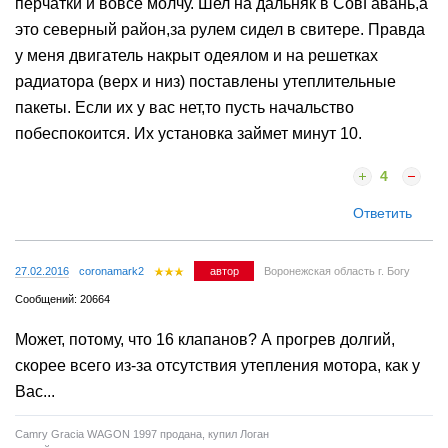
перчатки и вовсе молчу. Шел на дальняк в СовГавань,а
это северный район,за рулем сидел в свитере. Правда
у меня двигатель накрыт одеялом и на решетках
радиатора (верх и низ) поставлены утеплительные
пакеты. Если их у вас нет,то пусть начальство
побеспокоится. Их установка займет минут 10.
4
Ответить
27.02.2016
coronamark2
автор
Воронежская область г. Богу
Сообщений: 20664
Может, потому, что 16 клапанов? А прогрев долгий,
скорее всего из-за отсутствия утепления мотора, как у
Вас...
Camry Gracia WAGON 1997 продана, купил Логан