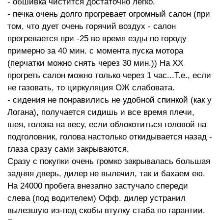
- обшивка чистится достаточно легко.
- печка очень долго прогревает огромный салон (при
том, что дует очень горячий воздух - салон
прогревается при -25 во время езды по городу
примерно за 40 мин. с момента пуска мотора
(перчатки можно снять через 30 мин.)) На ХХ
прогреть салон можно только через 1 час...Т.е., если
не газовать, то циркуляция ОЖ слабовата.
- сидения не понравились не удобной спинкой (как у
Логана), получается сидишь и все время плечи,
шея, голова на весу, если облокотиться головой на
подголовник, голова настолько откидывается назад -
глаза сразу сами закрываются.
Сразу с покупки очень громко закрывалась большая
задняя дверь, дилер не вылечил, так и бахаем ею.
На 24000 пробега внезапно застучало спереди
слева (под водителем) Офф. дилер устранил
вылезшую из-под скобы втулку стаба по гарантии.