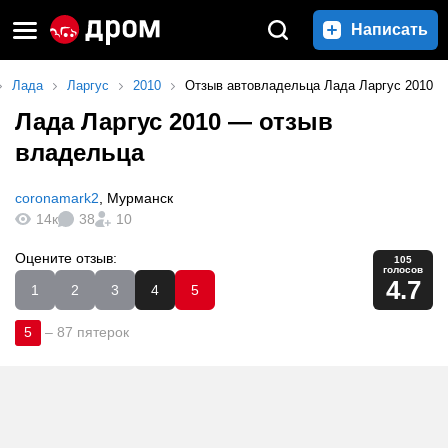
Написать
Лада
Ларгус
2010
Отзыв автовладельца Лада Ларгус 2010
Лада Ларгус 2010
— отзыв
владельца
coronamark2
,
Мурманск
14к
38
10
Оцените отзыв:
105
голосов
4.7
1
2
3
4
5
5
–
87 пятерок