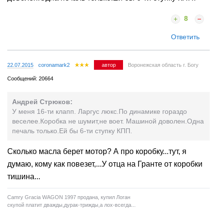
8
Ответить
22.07.2015
coronamark2
автор
Воронежская область г. Богу
Сообщений: 20664
Андрей Стрюков:
У меня 16-ти клапп. Ларгус люкс.По динамике гораздо
веселее.Коробка не шумит,не воет. Машиной доволен.Одна
печаль только.Ей бы 6-ти ступку КПП.
Сколько масла берет мотор? А про коробку...тут, я
думаю, кому как повезет,...У отца на Гранте от коробки
тишина...
Camry Gracia WAGON 1997 продана, купил Логан
скупой платит дважды,дурак-трижды,а лох-всегда...