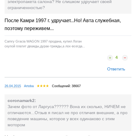
электропакета салона? Не слишком удручает своей
ограниченностью?
После Камри 1997 г. удручает...Но! Авта служебная,
поэтому переживем...
Camry Gracia WAGON 1997 продана, купил Логан
скупой платит дважды,дурак-трижды,а лох-всегда...
4
Ответить
26.04.2015
Artoba
Сообщений: 38667
coronamark2:
Зачем фото от Ларгуса?????? Вона их сколько, НИЧЕМ не
отличаются...Отзыв я писал не про отличия внешние, а про
поведение машины, которое у всех одинаково с этим
мотором