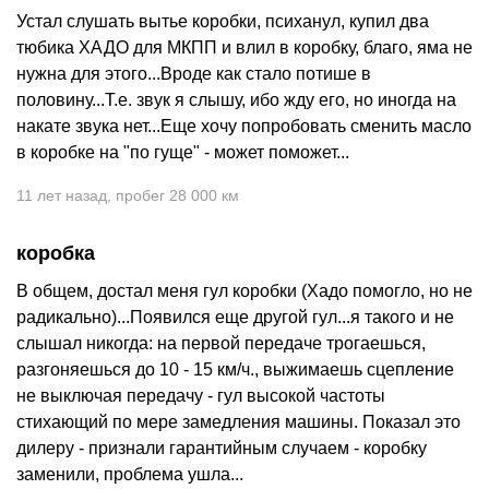
Устал слушать вытье коробки, психанул, купил два
тюбика ХАДО для МКПП и влил в коробку, благо, яма не
нужна для этого...Вроде как стало потише в
половину...Т.е. звук я слышу, ибо жду его, но иногда на
накате звука нет...Еще хочу попробовать сменить масло
в коробке на "по гуще" - может поможет...
11 лет назад
,
пробег 28 000 км
коробка
В общем, достал меня гул коробки (Хадо помогло, но не
радикально)...Появился еще другой гул...я такого и не
слышал никогда: на первой передаче трогаешься,
разгоняешься до 10 - 15 км/ч., выжимаешь сцепление
не выключая передачу - гул высокой частоты
стихающий по мере замедления машины. Показал это
дилеру - признали гарантийным случаем - коробку
заменили, проблема ушла...