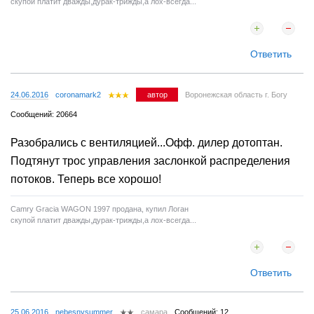
скупой платит дважды,дурак-трижды,а лох-всегда...
Ответить
24.06.2016
coronamark2
автор
Воронежская область г. Богу
Сообщений: 20664
Разобрались с вентиляцией...Офф. дилер дотоптан.
Подтянут трос управления заслонкой распределения
потоков. Теперь все хорошо!
Camry Gracia WAGON 1997 продана, купил Логан
скупой платит дважды,дурак-трижды,а лох-всегда...
Ответить
25.06.2016
nebesnysummer
самара
Сообщений: 12