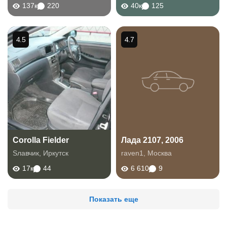
137к
220
40к
125
4.5
4.7
Corolla Fielder
Лада 2107, 2006
Sлавчик
,
Иркутск
raven1
,
Москва
17к
44
6 610
9
Показать еще