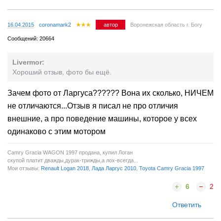
16.04.2015
coronamark2
автор
Воронежская область г. Богу
Сообщений: 20664
Livermor:
Хороший отзыв, фото бы ещё.
Зачем фото от Ларгуса?????? Вона их сколько, НИЧЕМ
не отличаются...Отзыв я писал не про отличия
внешние, а про поведение машины, которое у всех
одинаково с этим мотором
Camry Gracia WAGON 1997 продана, купил Логан
скупой платит дважды,дурак-трижды,а лох-всегда...
Мои отзывы:
Renault Logan 2018
,
Лада Ларгус 2010
,
Toyota Camry Gracia 1997
6
2
Ответить