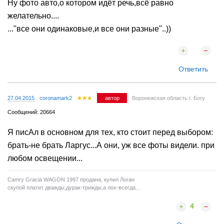
Ну фото авто,о котором идёт речь,всё равно
желательно....
..."все они одинаковые,и все они разные"..))
Ответить
27.04.2015
coronamark2
автор
Воронежская область г. Богу
Сообщений: 20664
Я писАл в основном для тех, кто стоит перед выбором:
брать-не брать Ларгус...А они, уж все фоты видели. при
любом освещении...
Camry Gracia WAGON 1997 продана, купил Логан
скупой платит дважды,дурак-трижды,а лох-всегда...
4