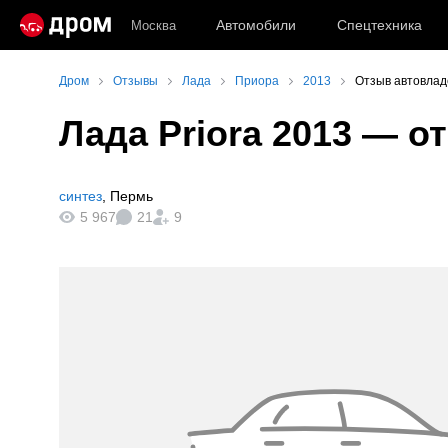
Автомобили
Спецтехника
Москва
Дром
Отзывы
Лада
Приора
2013
Отзыв автовлад
Лада Priora 2013
— от
синтез
,
Пермь
5 967
21
9