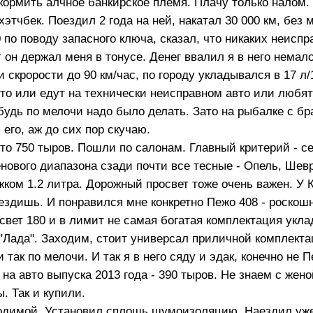
 кормить алчное банкирское племя. Плачу только налом.
тчбек. Поездил 2 года на ней, накатал 30 000 км, без
по поводу запасного ключа, сказал, что никаких неиспр
т он держал меня в тонусе. Денег ввалил я в него немало
и скрорости до 90 км/час, по городу укладывался в 17 л/
о или едут на технически неисправном авто или любят 
будь по мелочи надо было делать. Зато на рыбалке с бр
его, аж до сих пор скучаю.
то 750 тыров. Пошли по салонам. Главный критерий - с
енового диапазона сзади почти все тесные - Опель, Шев
ком 1.2 литра. Дорожный просвет тоже очень важен. У 
оездишь. И понравился мне конкретно Пежо 408 - роскош
свет 180 и в лимит не самая богатая комплектация укла
"Лада". Заходим, стоит универсал приличной комплектац
ак по мелочи. И так я в него сяду и эдак, конечно не П
на авто выпуска 2013 года - 390 тыров. Не знаем с жено
. Так и купили.
 родимой. Установил сплошь шумоизоляцию. Наездил уже