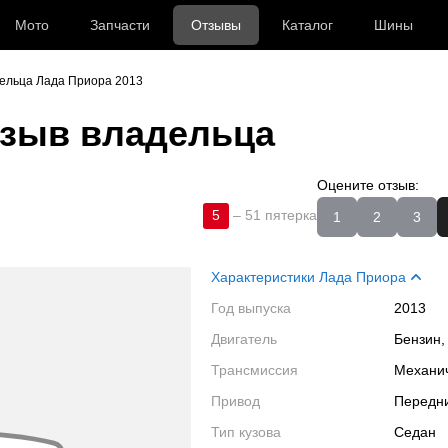
Мото
Запчасти
Отзывы
Каталог
Шины
ельца Лада Приора 2013
зыв владельца
Оцените отзыв:
5
–
51 пятерка
1
2
3
Характеристики Лада Приора
Год выпуска
2013
Двигатель
Бензин,
Трансмиссия
Механи
Привод
Передн
Тип кузова
Седан