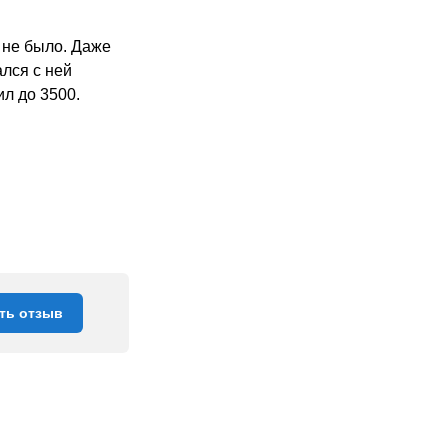
в не было. Даже
ался с ней
л до 3500.
ть отзыв