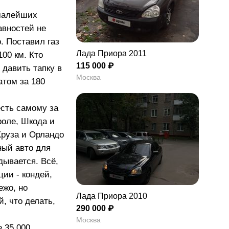
 малейших
авностей не
. Поставил газ
Лада Приора 2011
100 км. Кто
115 000 ₽
давить тапку в
Москва
атом за 180
есть самому за
роле, Шкода и
Круза и Орландо
ный авто для
дывается. Всё,
ии - кондей,
ежо, но
Лада Приора 2010
й, что делать,
290 000 ₽
Москва
 35 000.