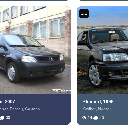
4.4
n, 2007
Bluebird, 1998
андр Беглец
,
Самара
iStalker
,
Ижевск
к
39
14к
33