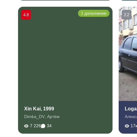
1 дополнение
4.8
2.2
Xin Kai, 1999
Loga
Dimka_DV
,
Артём
Алекс
7 226
34
17