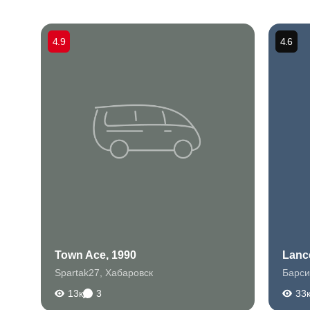
4.9
4.6
Town Ace, 1990
Lance
Spartak27
,
Хабаровск
Барси
13к
3
33