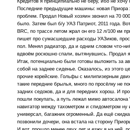
Кредитов я принципиально не беру, ибо не хочу
Последние предыдущие машины: новая Приора хэ
проблем. Продал Новый хозяин звонил на 70 000 
было. Затем был б/у УАЗ Патриот, 2011 года. Во
BRC, по трассе летом жрал он его 12 л/100 км пр
пишет про сумасшедшие расходы УАЗиков, прост
пол. Менял радиатор, да и одним словом что-ни
вдвоём роскошно спали, вытянувшись. Продал я 
Итак, потенциально были готовы выложить за ав
собой на заднее сиденье. Оказалось, из этого ц
прочие корейские. Гольфы с милипизерным движ
такие передние брылья, много по просёлку не п
задних седоков, да и для передних хорош. И про
пошли покупать, а путь лежал мимо автосалона 
навигатор между тахометром и спидометром ну и т
универсал, багажник огроменный. Да ещё скидка 
позвонили дочери, она встала на сторону Приоры
И вот, прошло менее двух лет и езжу я на ней,