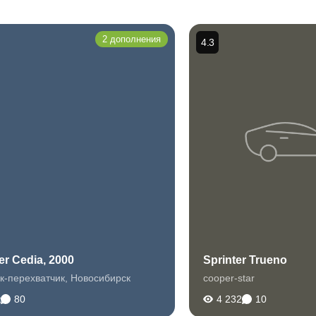
2 дополнения
4.3
r Cedia, 2000
Sprinter Trueno
к-перехватчик
,
Новосибирск
cooper-star
к
80
4 232
10