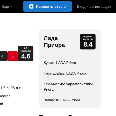
Еще
Написать отзыв
Вход
и
регистрация
Лада
оценка
модели
8.4
Приора
66
голосов
4.6
4
5
Купить LADA Priora
Тест-драйвы LADA Priora
Технические характеристики
 1.6 л, 98 л.с.
Priora
ческая
Запчасти LADA Priora
ий