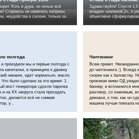
дура, но ночью всё
Здравствуйте! Спустя 1,5 
ть капризы,
владею «калиной 2», я уж
и, неудобства в салоне, только за
объективно сформулирова
о залив хороший бензин и топнув,
данном чуде советского ав
 рвёт с места и показывает всем как
хотя ездит на ней жена, н
ский авто пром... Брал не новую
мойка и все обслуживани
ую следующую тоже не возьму.
хотя это вполне нормаль
а и...
покупалась как второе авт
ло полгода
Чиптюнинг
 и проездили мы и первые полгода с
Всем привет. Неожиданно
а капиталки, в приниципе к движку
до чиптюнинга :). Всегда 
зий никаких, едет нормально, масло
скорее как к баловству. Н
. Что было сделано за это время: 1.
проезжая мимо ОД увиде
ый мост генератора сдохли парочка
баннер, и вспомнился мн
 и на ХХ напруга стала проседать
разговор, со знакомым, 
тно, делается всё не снимая
двенахи, о том, как он сд
ор, у...
машина лучше поехала на 