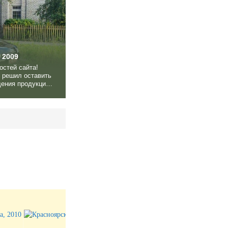
 2009
остей сайта!
 решил оставить
дения продукции
ашина
у. Я первый и
ц. Многое мы с
стные минуты,
ты, а порой и...