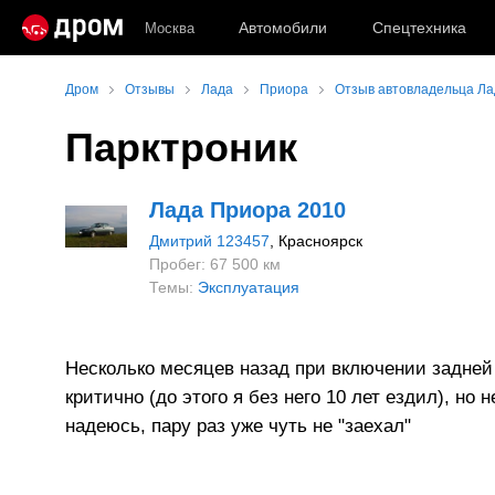
Автомобили
Спецтехника
Москва
Дром
Отзывы
Лада
Приора
Отзыв автовладельца Ла
Парктроник
Лада Приора 2010
Дмитрий 123457
, Красноярск
Пробег: 67 500 км
Темы:
Эксплуатация
Несколько месяцев назад при включении задней 
критично (до этого я без него 10 лет ездил), но н
надеюсь, пару раз уже чуть не "заехал"