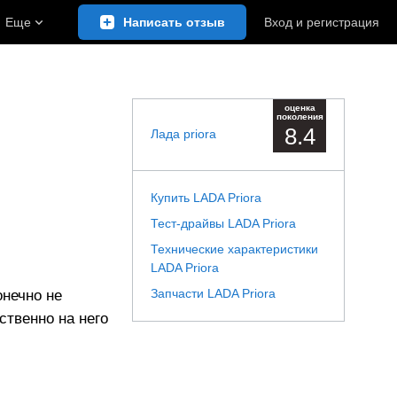
Еще
Написать отзыв
Вход
и
регистрация
оценка
поколения
8.4
Лада priora
Купить LADA Priora
Тест-драйвы LADA Priora
Технические характеристики
LADA Priora
Запчасти LADA Priora
онечно не
тственно на него