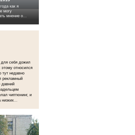
года как я
е могу
ть мнение о
топрома))). И
о весь ремонт,
е достается мне,
но). Машина
о в семью...
 для себя дожил
к этому относился
о тут недавно
л рекламный
е давний
владельцем
елал чиптюнинг, и
низких...