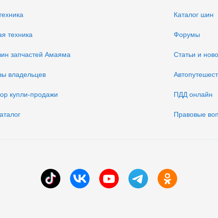
техника
Каталог шин
ая техника
Форумы
зин запчастей Амаяма
Статьи и нов
вы владельцев
Автопутешес
вор купли-продажи
ПДД онлайн
аталог
Правовые во