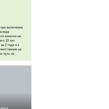
 при включении
всегда
это конечно не
его 10 лет
 за 2 года я к
тветственно на
е чуть не...
 2013