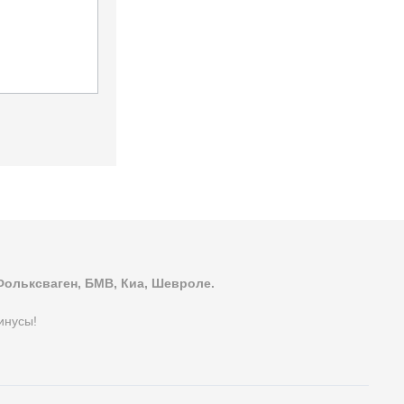
Фольксваген, БМВ, Киа, Шевроле.
инусы!