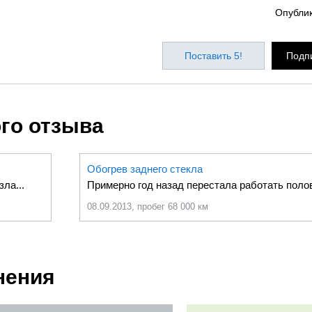
Опубли
Поставить 5!
Подпи
ого отзыва
Обогрев заднего стекла
ла...
Примерно год назад перестала работать полов
08.09.2013, пробег 68 000 км
нения