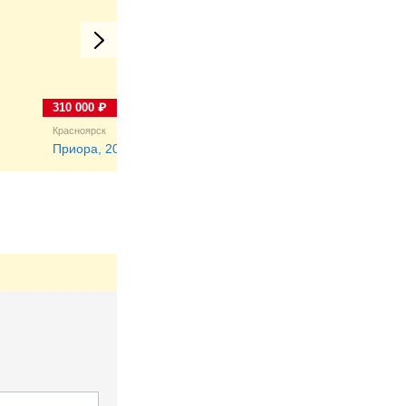
310 000 ₽
280 000 ₽
Красноярск
Вологда
Приора, 2010
Приора, 2010