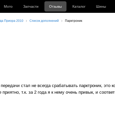
Мото
Запчасти
Отзывы
Каталог
Шины
да Приора 2010
Список дополнений
Парктроник
передачи стал не всегда срабатывать парктроник, это к
е приятно, т.к. за 2 года я к нему очень привык, и соотве