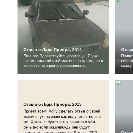
Отзыв о Лада Приора, 2014
Отзыв
Еще раз Здравствуйте, дромовцы. Я уже
Приве
писал отзыв об этой машине на дроме, но в
ничего
качестве не зарегестрированного
скажу,
пользователя, и поэтому никак не могу его
комут
дополнить (или не знаю как, вообщем это
нескол
не важно), а дополнить очень уж хотелось.
далее 
Вот ссылка на прошлый отзыв Отзыв о
десят
Лада ПриораЧтобы не...
состоя
безотк
Отзыв о Лада Приора, 2013
Привет всем! Хочу сделать отзыв о своей
машине, уж не знаю как получится, но все
же. Фоток не будет и так понятно о чём
речь (но если комунибудь они будут
нужны, то потом дополню). К концу 2012 –
Отзыв