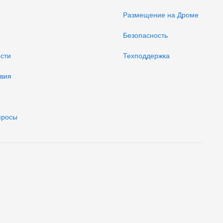
Размещение на Дроме
Безопасность
ости
Техподдержка
твия
просы