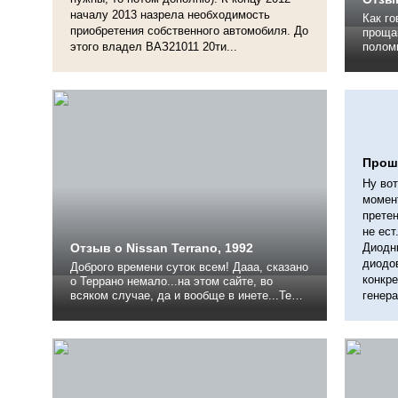
началу 2013 назрела необходимость
Как говорят Хоть и 
приобретения собственного автомобиля. До
прощаю! Стараюсь не замеча
этого владел ВАЗ21011 20ти...
поломк
то, чт
движок
может рус
и нов
Ипотек
Прош
Ну вот
момент
претен
не ест
Отзыв о Nissan Terrano, 1992
Диодн
диодов
Доброго времени суток всем! Дааа, сказано
конкре
о Террано немало...на этом сайте, во
всяком случае, да и вообще в инете...Тем
генерат
не менее, хочется и самому внести
некоторую лепту, отдать некую дань
уважения аппарату, который действительно
заслужил того, чтобы о нем хоть гдето, но
было упомянуто. Написать...