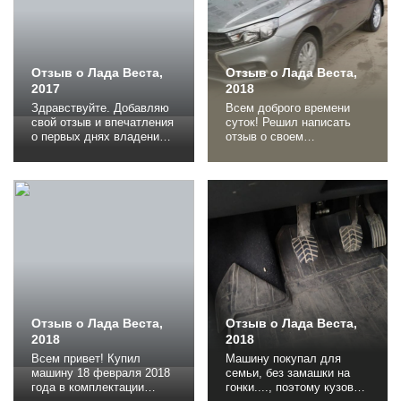
для своего бюджета
очень даже удалась
Недостатки По
шумоизоляции...
Отзыв о Лада Веста,
Отзыв о Лада Веста,
2017
2018
Здравствуйте. Добавляю
Всем доброго времени
свой отзыв и впечатления
суток! Решил написать
о первых днях владения
отзыв о своем
"Весточкой". Заказал 29
автомобиле LADA Vesta.
сентября.Предоплата
В 2012 году купил свой
10000 руб. Пришла 30
первый автомобиль
ноября. С конвейера
Toyota Vitz 1999г.в. в
сошла 27 ноября.
хорошей комплектации со
Комплектация: 1.8 л 16кл.
смотанным пробегом.
(122 л.с.), 5МТ / Luxe /
Авто был хороший,
Prestige. 779900 + 12000
теплый, нес свою службу,
доплата за цвет серый
за все время
Плутон. Отношение...
эксплуатации (10
месяцев) заменил пару
датчиков...
Отзыв о Лада Веста,
Отзыв о Лада Веста,
2018
2018
Всем привет! Купил
Машину покупал для
машину 18 февраля 2018
семьи, без замашки на
года в комплектации
гонки...., поэтому кузов