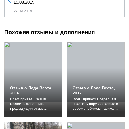
15.03.2019...
27.09.2019
Похожие отзывы и дополнения
Отзыв о Лада Веста,
Отзыв о Лада Веста,
2016
2017
Всем привет! Решил
Всем привет! Созрел и я
малость дополнить
накатать пару ласковых о
предыдущий отзыв:
своем любимом тазике.
Отзыв о Лада Веста К
Изначально весту особо
сожалению не смог
не рассматривал, душа
разобраться как
лежала к бэушным
дополнить, в правом углу
немцам благо опыт