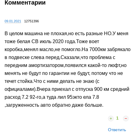
Комментарии
09.01.2021
12751396
В целом машина не плохая,но есть разные НО.У меня
тоже белая СВ июль 2020 года.Тоже воет
коробка,менял масло,не помогло.На 7000км забрякало
в подвеске слева перед.Сказали,что проблема с
передним амортизатором,появился какой-то люфт,но
менять не будут по гарантии не будут, потому что не
течет стойка.Что с ними делать не знаю (с
официалами).Вчера приехал с отпуска 900 км средний
расход 7.2 92-го,а туда лил 95экто ела 7.8
,загруженность авто обратно даже больше.
1
Ответить