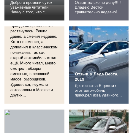
Доброго времени суток
Отзыв только по делу!!!!!
уважаемые читатели.
Владею Вестой
Отзыв о Лада Веста,
Начну с того, что c
сравнительно недавно!
2021
продукцией Автоваза
Но.... Успел рассмотреть
Решил сменить авто.
знаком довольно хорошо.
ряд недостатков и
Правда по времени это
Первой машиной была
набраться впечатлений!!
ВАЗ 21099 выпуска
растянулось. Решил
1. Что касается
середины 90х годов.
управляемости, комфорта
давно, а сменил недавно.
Куплена была на
и соотношения
Хотя не сменил, а
последнем курсе моей
ценакачество вопросов
дополнил в классическом
учебы в универе и на тот
абсолютно не возникает.
понимании, так как
момент казалась мне
2. Самый раздражающий
старый автомобиль стоит
просто какимто
недостаток (судя по
ещё. Много читал, много
космолетом) Затем была
отзывам встречается у...
смотрел, обзоры
ВАЗ 2112, ВАЗ...
смешных, в основной
Отзыв о Лада Веста,
массе, обзорщиков.
2019
Удивлялся, неужели
Достоинства В целом я
автосалоны в Москве и
этот автомобиль
других...
приобрёл изза удачного
дизайна, вместительного
багажника и просторного
салона для пассажиров,
сидящих сзади. Веста не
плохо управляется в
городе и совсем не плохо
держит дорогу на трассе,