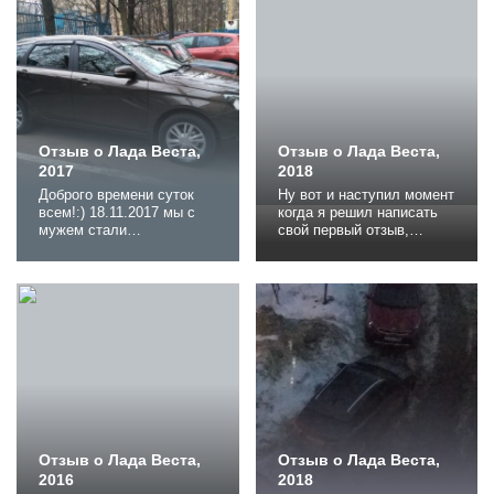
светится только значок
общения с ними был. Но
«создать отзыв» даже
после активных
под моим логином на
недельных поисков
моем отзыве. Поэтому
живого и не битого авто,
брошу отдельно, кому
плюнул и прокатился на
интересно по линку
тестовых рио, солярке, и
прочитаете исходный
весте. Можете...
отзыв. Напомню...
Отзыв о Лада Веста,
Отзыв о Лада Веста,
2017
2018
Доброго времени суток
Ну вот и наступил момент
всем!:) 18.11.2017 мы с
когда я решил написать
мужем стали
свой первый отзыв,
обладателями Lada Vesta
пробег авто достиг 1555
SW. Но немного
км и накопились первые
предыстории…
впечатления (не много но
Изначально собирались
есть чем поделиться), да
брать Крету, но ценовая
и история покупки может
политика Хендая просто
быть комуто интересной
убила. В той
и, возможно, даже в
комплектации, которая бы
чемто полезной. Но
нас устроила, машина
начнем, как принято, с
выходила за 1 300 000,00
предисловия: за 20 лет...
руб. (это еще до
подорожания...
Отзыв о Лада Веста,
Отзыв о Лада Веста,
2016
2018