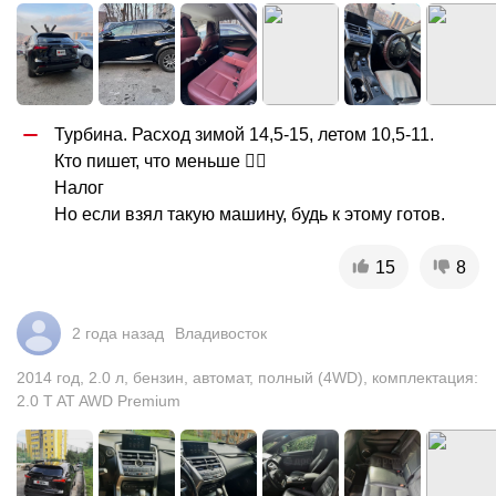
Турбина. Расход зимой 14,5-15, летом 10,5-11.

Кто пишет, что меньше 🤷‍♀️

Налог

Но если взял такую машину, будь к этому готов.
15
8
2 года назад
Владивосток
2014
год
,
2.0
л
,
бензин
,
автомат
,
полный (4WD)
,
комплектация:
2.0 T AT AWD Premium