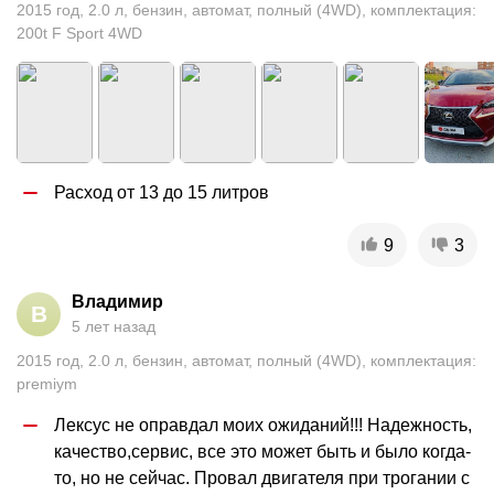
2015
год
,
2.0
л
,
бензин
,
автомат
,
полный (4WD)
,
комплектация:
200t F Sport 4WD
Расход от 13 до 15 литров
9
3
Владимир
В
5 лет назад
2015
год
,
2.0
л
,
бензин
,
автомат
,
полный (4WD)
,
комплектация:
premiym
Лексус не оправдал моих ожиданий!!! Надежность, 
качество,сервис, все это может быть и было когда-
то, но не сейчас. Провал двигателя при трогании с 