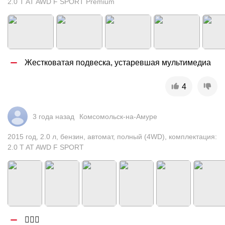
2.0 T AT AWD F SPORT Premium
Жестковатая подвеска, устаревшая мультимедиа
4
3 года назад
Комсомольск-на-Амуре
2015
год
,
2.0
л
,
бензин
,
автомат
,
полный (4WD)
,
комплектация:
2.0 T AT AWD F SPORT
🤷🏼‍♂️