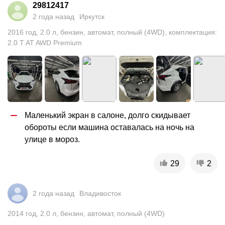
29812417
2 года назад
Иркутск
2016
год
,
2.0
л
,
бензин
,
автомат
,
полный (4WD)
,
комплектация:
2.0 T AT AWD Premium
Маленький экран в салоне, долго скидывает 
обороты если машина оставалась на ночь на 
улице в мороз.
29
2
2 года назад
Владивосток
2014
год
,
2.0
л
,
бензин
,
автомат
,
полный (4WD)