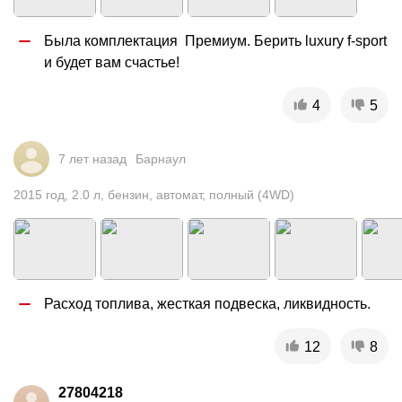
Была комплектация  Премиум. Берить luxury f-sport 
и будет вам счастье!
4
5
7 лет назад
Барнаул
2015
год
,
2.0
л
,
бензин
,
автомат
,
полный (4WD)
Расход топлива, жесткая подвеска, ликвидность.
12
8
27804218