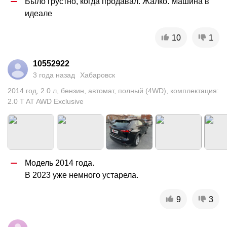
Было грустно, когда продавал. Жалко. Машина в 
идеале
10
1
10552922
3 года назад
Хабаровск
2014
год
,
2.0
л
,
бензин
,
автомат
,
полный (4WD)
,
комплектация:
2.0 T AT AWD Exclusive
Модель 2014 года. 

В 2023 уже немного устарела.
9
3