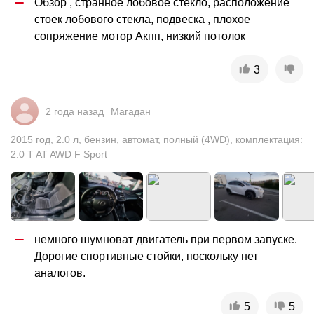
Обзор , странное лобовое стекло, расположение 
стоек лобового стекла, подвеска , плохое 
сопряжение мотор Акпп, низкий потолок
3
2 года назад
Магадан
2015
год
,
2.0
л
,
бензин
,
автомат
,
полный (4WD)
,
комплектация:
2.0 T AT AWD F Sport
немного шумноват двигатель при первом запуске. 
Дорогие спортивные стойки, поскольку нет 
аналогов.
5
5