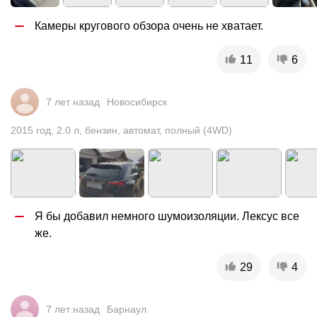
Камеры кругового обзора очень не хватает.
11
6
7 лет назад
Новосибирск
2015
год
,
2.0
л
,
бензин
,
автомат
,
полный (4WD)
Я бы добавил немного шумоизоляции. Лексус все 
же.
29
4
7 лет назад
Барнаул