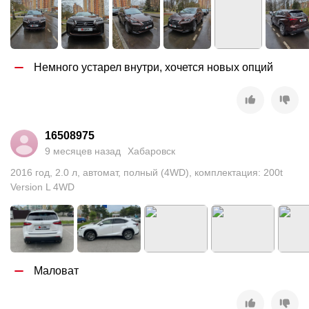
Немного устарел внутри, хочется новых опций
16508975
9 месяцев назад
Хабаровск
2016
год
,
2.0
л
,
автомат
,
полный (4WD)
,
комплектация: 200t
Version L 4WD
Маловат