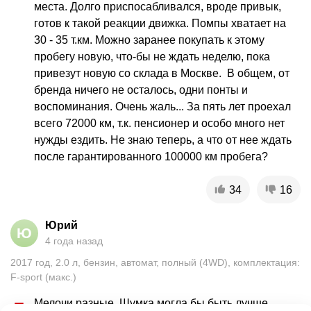
места. Долго приспосабливался, вроде привык, 
готов к такой реакции движка. Помпы хватает на 
30 - 35 т.км. Можно заранее покупать к этому 
пробегу новую, что-бы не ждать неделю, пока 
привезут новую со склада в Москве.  В общем, от 
бренда ничего не осталось, одни понты и 
воспоминания. Очень жаль... За пять лет проехал 
всего 72000 км, т.к. пенсионер и особо много нет 
нужды ездить. Не знаю теперь, а что от нее ждать 
после гарантированного 100000 км пробега? 
34
16
Юрий
Ю
4 года назад
2017
год
,
2.0
л
,
бензин
,
автомат
,
полный (4WD)
,
комплектация:
F-sport (макс.)
Мелочи разные. Шумка могла бы быть лучше. 