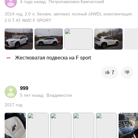
4 года назад
Петропавловск-Камчатский
2014
год
,
2.0
л
,
бензин
,
автомат
,
полный (4WD)
,
комплектация:
2.0 T AT AWD F SPORT
Жестковатая подвеска на F sport
7
999
5 лет назад
Владивосток
2017
год