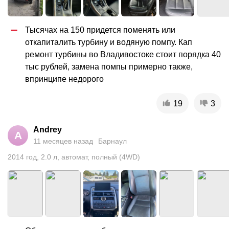
Тысячах на 150 придется поменять или 
откапиталить турбину и водяную помпу. Кап 
ремонт турбины во Владивостоке стоит порядка 40 
тыс рублей, замена помпы примерно также, 
впринципе недорого
19
3
Andrey
A
11 месяцев назад
Барнаул
2014
год
,
2.0
л
,
автомат
,
полный (4WD)