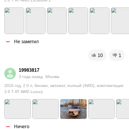
2.0 T AT AWD Exclusive 2
Не заметил
10
1
19983817
3 года назад
Москва
2015
год
,
2.0
л
,
бензин
,
автомат
,
полный (4WD)
,
комплектация:
2.0 T AT AWD Luxury
Ничего