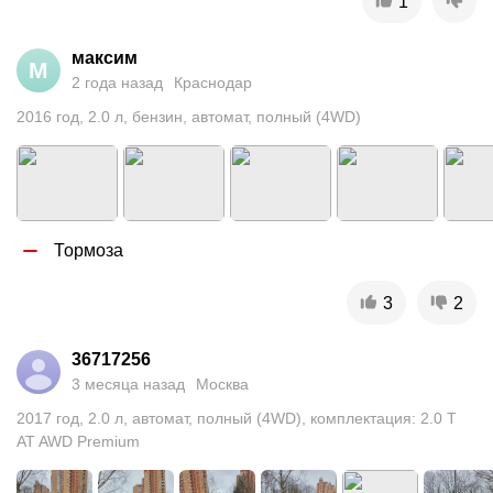
1
максим
М
2 года назад
Краснодар
2016
год
,
2.0
л
,
бензин
,
автомат
,
полный (4WD)
Тормоза
3
2
36717256
3 месяца назад
Москва
2017
год
,
2.0
л
,
автомат
,
полный (4WD)
,
комплектация: 2.0 T
AT AWD Premium