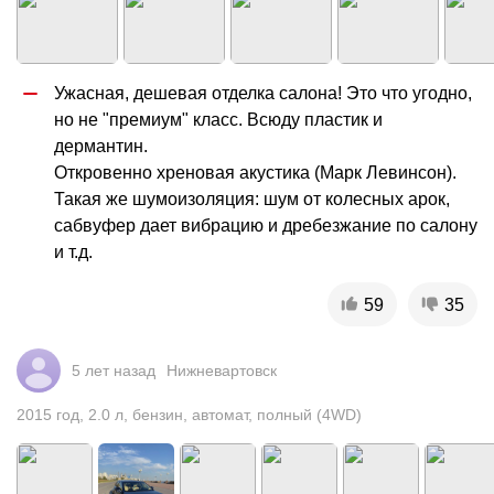
Ужасная, дешевая отделка салона! Это что угодно, 
но не "премиум" класс. Всюду пластик и 
дермантин. 

Откровенно хреновая акустика (Марк Левинсон). 
Такая же шумоизоляция: шум от колесных арок, 
сабвуфер дает вибрацию и дребезжание по салону 
и т.д.
59
35
5 лет назад
Нижневартовск
2015
год
,
2.0
л
,
бензин
,
автомат
,
полный (4WD)