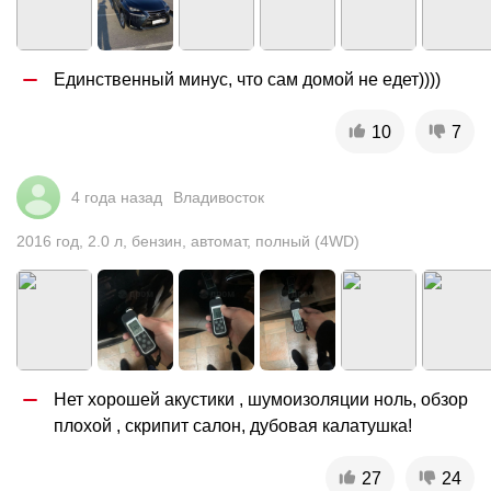
Единственный минус, что сам домой не едет))))
10
7
4 года назад
Владивосток
2016
год
,
2.0
л
,
бензин
,
автомат
,
полный (4WD)
Нет хорошей акустики , шумоизоляции ноль, обзор 
плохой , скрипит салон, дубовая калатушка!
27
24