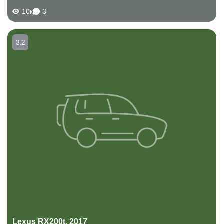
что зимой на ней ездить достаточно здорово, не боится
10к
3
снежных наносов, хорошо...
3.2
Lexus RX200t, 2017