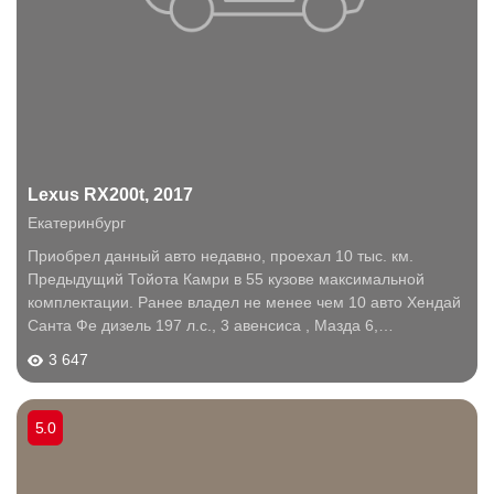
Lexus RX200t, 2017
Екатеринбург
Приобрел данный авто недавно, проехал 10 тыс. км.
Предыдущий Тойота Камри в 55 кузове максимальной
комплектации. Ранее владел не менее чем 10 авто Хендай
Санта Фе дизель 197 л.с., 3 авенсиса , Мазда 6,
Фольксваген Джетта и др. Сравнить есть с чем, но в таком
3 647
ценнике впервые. Комплектация FSport...
5.0