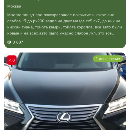
Москва
Многие пишут про лакокрасочное покрытие и какое оно
слабое. Я до рх200 ездил на двух мазда сх5 сх7, до них на
ниссан тиана, тойота камри, тойота королла, все авто были
новые и на всех авто было ужасно слабое лкп, это все
японцы такие, ничего нового не нашел и в лексус.
9 887
Автомобиль красив, очень...
1 дополнение
4.8