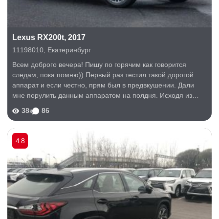
Lexus RX200t, 2017
11198010
,
Екатеринбург
Всем доброго вечера! Пишу по горячим как говорится
следам, пока помню)) Первый раз тестил такой дорогой
аппарат и если честно, прям был в предвкушении. Дали
мне порулить данным аппаратом на полдня. Исходя из
пробега в 600км поделюсь своими впечатлениями. Ни в
38к
86
коем случае не собираюсь никому...
4.8