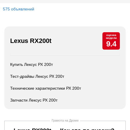
575 объявлений
оценка
модели
Lexus RX200t
9.4
Купить Лексус РХ 200т
Тест-драйвы Лексус РХ 200т
Технические характеристики РХ 200т
Запчасти Лексус РХ 200т
Грамота на Дроме