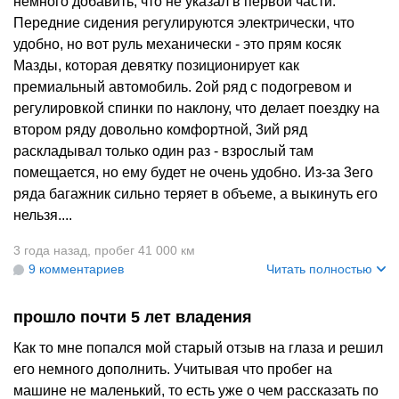
немного добавить, что не указал в первой части.
Передние сидения регулируются электрически, что
удобно, но вот руль механически - это прям косяк
Мазды, которая девятку позиционирует как
премиальный автомобиль. 2ой ряд с подогревом и
регулировкой спинки по наклону, что делает поездку на
втором ряду довольно комфортной, 3ий ряд
раскладывал только один раз - взрослый там
помещается, но ему будет не очень удобно. Из-за 3его
ряда багажник сильно теряет в объеме, а выкинуть его
нельзя....
3 года назад
,
пробег 41 000 км
9 комментариев
Читать полностью
прошло почти 5 лет владения
Как то мне попался мой старый отзыв на глаза и решил
его немного дополнить. Учитывая что пробег на
машине не маленький, то есть уже о чем рассказать по