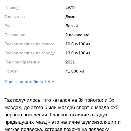
Привод
4WD
Тип кузова
Джип
Руль
Левый
Поколение
2 поколение
Расход топлива по трассе
10.0 л/100км
Расход топлива по городу
13.0 л/100км
Год приобретения
2021
Пробег
41 000 км
Оценка автомобиля 7.5
Внешний вид
8
Так получилось, что катался на 3х тойотах и 3х
Салон
8
маздах, до этого были мазда6 спорт и мазда сх5
Двигатель
7
первого поколения. Главное отличие от двух
Ходовые качества
7
предыдущих мазд - это наличие шумоизоляции и
мягкая подвеска, которая похоже на подвеску