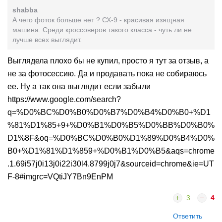
shabba
А чего фоток больше нет ? СХ-9 - красивая изящная
машина. Среди кроссоверов такого класса - чуть ли не
лучше всех выглядит.
Выглядела плохо бы не купил, просто я тут за отзыв, а
не за фотосессию. Да и продавать пока не собираюсь
ее. Ну а так она выглядит если забыли
https://www.google.com/search?
q=%D0%BC%D0%B0%D0%B7%D0%B4%D0%B0+%D1
%81%D1%85+9+%D0%B1%D0%B5%D0%BB%D0%B0%
D1%8F&oq=%D0%BC%D0%B0%D1%89%D0%B4%D0%
B0+%D1%81%D1%859+%D0%B1%D0%B5&aqs=chrome
.1.69i57j0i13j0i22i30l4.8799j0j7&sourceid=chrome&ie=UT
F-8#imgrc=VQtiJY7Bn9EnPM
3
4
Ответить