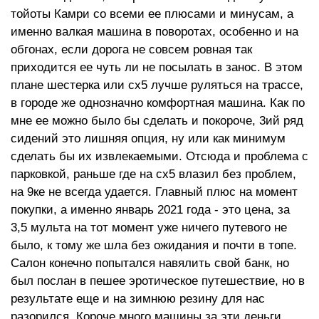
тойоты Камри со всеми ее плюсами и минусам, а
именно валкая машина в поворотах, особенно и на
обгонах, если дорога не совсем ровная так
приходится ее чуть ли не посылать в занос. В этом
плане шестерка или сх5 лучше руляться на трассе,
в городе же однозначно комфортная машина. Как по
мне ее можно было бы сделать и покороче, 3ий ряд
сидений это лишняя опция, ну или как минимум
сделать бы их извлекаемыми. Отсюда и проблема с
парковкой, раньше где на сх5 влазил без проблем,
на 9ке не всегда удается. Главный плюс на момент
покупки, а именно январь 2021 года - это цена, за
3,5 мульта на тот момент уже ничего путевого не
было, к тому же шла без ожидания и почти в топе.
Салон конечно попытался навялить свой банк, но
был послан в пешее эротическое путешествие, но в
результате еще и на зимнюю резину для нас
разорился. Короче много машины за эти деньги