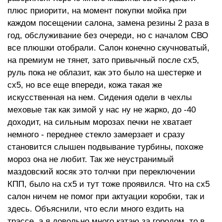
плюс приорити, на момент покупки мойка при
каждом посещении салона, замена резины 2 раза в
год, обслуживание без очереди, но с началом СВО
все плюшки отобрали. Салон конечно скучноватый,
на премиум не тянет, зато привычный после сх5,
руль пока не облазит, как это было на шестерке и
сх5, но все еще впереди, кожа такая же
искусственная на нем. Сидения одели в чехлы
меховые так как зимой у нас ну не жарко, до -40
доходит, на сильным морозах печки не хватает
немного - переднее стекло замерзает и сразу
становится слышен подвывание турбины, похоже
мороз она не любит. Так же неустранимый
маздовский косяк это толчки при переключении
КПП, было на сх5 и тут тоже проявился. Что на сх5
салон ничем не помог при актуации коробки, так и
здесь. Объяснили, что если много ездить на
трассе, а я довольно много катаю за городом, то в