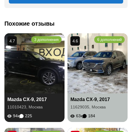
Похожие отзывы
3 дополнения
6 дополнений
4.7
4.6
Mazda CX-9, 2017
Mazda CX-9, 2017
11010423
,
Москва
11629035
,
Москва
94к
225
63к
184