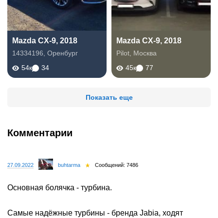
Mazda CX-9, 2018
Mazda CX-9, 2018
14334196
,
Оренбург
Pilot
,
Москва
54к
34
45к
77
Показать еще
Комментарии
27.09.2022
buhtarma
Сообщений: 7486
Основная болячка - турбина.
Самые надёжные турбины - бренда Jabia, ходят