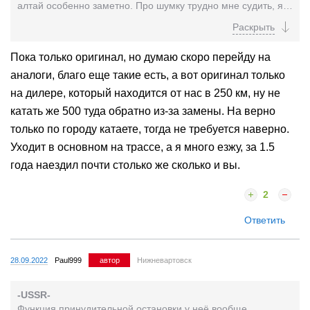
алтай особенно заметно. Про шумку трудно мне судить, я
до этого ездил на рав4 третьего поколения,...
Пока только оригинал, но думаю скоро перейду на
аналоги, благо еще такие есть, а вот оригинал только
на дилере, который находится от нас в 250 км, ну не
катать же 500 туда обратно из-за замены. На верно
только по городу катаете, тогда не требуется наверно.
Уходит в основном на трассе, а я много езжу, за 1.5
года наездил почти столько же сколько и вы.
2
Ответить
28.09.2022
Paul999
автор
Нижневартовск
-USSR-
Функция принудительной остановки у неё вообще