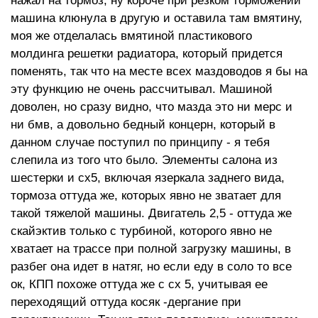
нажал на тормоз, ну короче при резком торможении
машина клюнула в другую и оставила там вмятину,
моя же отделалась вмятиной пластикового
молдинга решетки радиатора, который придется
поменять, так что на месте всех маздоводов я бы на
эту функцию не очень рассчитывал. Машиной
доволен, но сразу видно, что мазда это ни мерс и
ни бмв, а довольно бедный концерн, который в
данном случае поступил по принципу - я тебя
слепила из того что было. Элементы салона из
шестерки и сх5, включая язеркала заднего вида,
тормоза оттуда же, которых явно не зватает для
такой тяжелой машины. Двигатель 2,5 - оттуда же
скайэктив только с турбиной, которого явно не
хватает на трассе при полной загрузку машины, в
разбег она идет в натяг, но если еду в соло то все
ок, КПП похоже оттуда же с сх 5, учитывая ее
переходящий оттуда косяк -дергание при