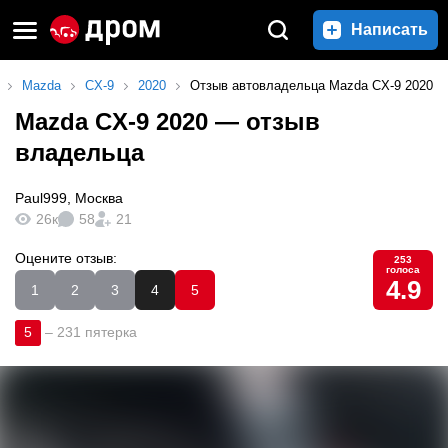
Написать
Mazda
CX-9
2020
Отзыв автовладельца Mazda CX-9 2020
Mazda CX-9 2020
— отзыв
владельца
Paul999
,
Москва
26к
58
21
Оцените отзыв:
253
голоса
4.9
1
2
3
4
5
5
–
231 пятерка