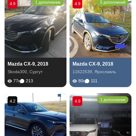
1 дополнение
5 дополнений
4.9
4.9
Mazda CX-9, 2018
Mazda CX-9, 2018
Skoda300
,
Сургут
11622539
,
Ярославль
77к
213
80к
111
1 дополнение
4.2
4.9