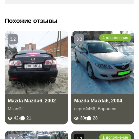
Похожие отзывы
4 дополнения
3.2
3.3
Mazda Mazda6, 2002
Mazda Mazda6, 2004
MilanGT
сергей466
,
Воронеж
42к
21
30к
28
1 дополнение
3.3
4.2