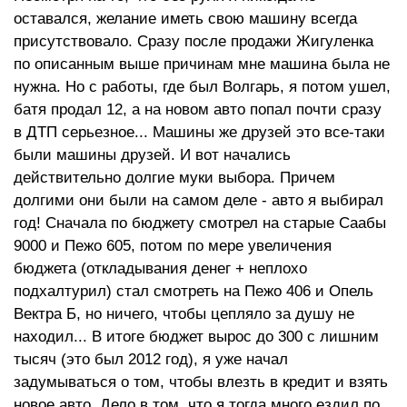
оставался, желание иметь свою машину всегда
присутствовало. Сразу после продажи Жигуленка
по описанным выше причинам мне машина была не
нужна. Но с работы, где был Волгарь, я потом ушел,
батя продал 12, а на новом авто попал почти сразу
в ДТП серьезное... Машины же друзей это все-таки
были машины друзей. И вот начались
действительно долгие муки выбора. Причем
долгими они были на самом деле - авто я выбирал
год! Сначала по бюджету смотрел на старые Саабы
9000 и Пежо 605, потом по мере увеличения
бюджета (откладывания денег + неплохо
подхалтурил) стал смотреть на Пежо 406 и Опель
Вектра Б, но ничего, чтобы цепляло за душу не
находил... В итоге бюджет вырос до 300 с лишним
тысяч (это был 2012 год), я уже начал
задумываться о том, чтобы влезть в кредит и взять
новое авто. Дело в том, что я тогда много ездил по