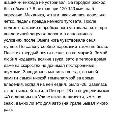
шашечки никогда не устраивал. За городом расход
был обычно 7-8 литров при 120-140 км/ч на 5
передаче. Механика, кстати, включалась довольно
четко, педаль правда немного туговата. После
долгого толкания в пробках нога уставала, хотя при
аналогичной загрузке дорог и в аналогичных
условиях после Омеги нога чувствовала себя
лучше. По салону особых нареканий также не было.
Пластик твердый почти везде, но не маркий. Зимой
любил издавать всякие звуки, зато в теплое время
даже на скоростях не донимал посторонними
шумами. Заводилась машинка всегда, на моей
памяти самой низкой температурой за время
владения, когда я на ней ездил, было -28. Завелась
с пол тычка. Кстати, в Питере -28 по ощущениям как
-40 с лишним на Урале из-за влажности, хотя не
знаю, важно ли это для авто (на Урале бывал много
раз).