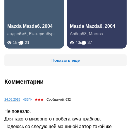
Mazda Mazda6, 2004
Mazda Mazda6, 2004
андрейм6
,
Екатеринбург
Албор58
,
Москва
15к
21
43к
37
Показать еще
Комментарии
24.03.2015
-BBП-
Сообщений: 632
Не повезло.
Для такого мизерного пробега куча траблов.
Надеюсь со следующей машиной автор такой же