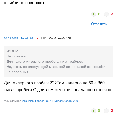
ошибки не совершит.
8
3
Ответить
24.03.2015
Tatarin 87
UFA
Сообщений: 168
-BBП-:
Не повезло.
Для такого мизерного пробега куча траблов.
Надеюсь со следующей машиной автор такой же ошибки
не совершит.
Для мизерного пробега???Там наверно не 60,а 360
тысяч пробега.С двиглом жесткое попадалово конечно.
Мои отзывы:
Mitsubishi Lancer 2007
,
Hyundai Accent 2005
9
3