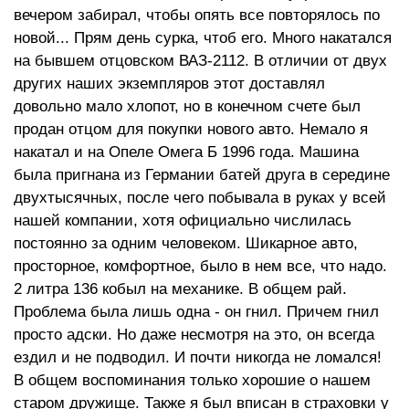
вечером забирал, чтобы опять все повторялось по
новой... Прям день сурка, чтоб его. Много накатался
на бывшем отцовском ВАЗ-2112. В отличии от двух
других наших экземпляров этот доставлял
довольно мало хлопот, но в конечном счете был
продан отцом для покупки нового авто. Немало я
накатал и на Опеле Омега Б 1996 года. Машина
была пригнана из Германии батей друга в середине
двухтысячных, после чего побывала в руках у всей
нашей компании, хотя официально числилась
постоянно за одним человеком. Шикарное авто,
просторное, комфортное, было в нем все, что надо.
2 литра 136 кобыл на механике. В общем рай.
Проблема была лишь одна - он гнил. Причем гнил
просто адски. Но даже несмотря на это, он всегда
ездил и не подводил. И почти никогда не ломался!
В общем воспоминания только хорошие о нашем
старом дружище. Также я был вписан в страховки у