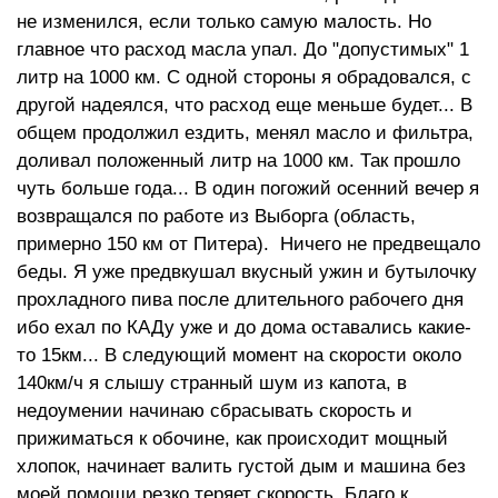
не изменился, если только самую малость. Но
главное что расход масла упал. До "допустимых" 1
литр на 1000 км. С одной стороны я обрадовался, с
другой надеялся, что расход еще меньше будет... В
общем продолжил ездить, менял масло и фильтра,
доливал положенный литр на 1000 км. Так прошло
чуть больше года... В один погожий осенний вечер я
возвращался по работе из Выборга (область,
примерно 150 км от Питера). Ничего не предвещало
беды. Я уже предвкушал вкусный ужин и бутылочку
прохладного пива после длительного рабочего дня
ибо ехал по КАДу уже и до дома оставались какие-
то 15км... В следующий момент на скорости около
140км/ч я слышу странный шум из капота, в
недоумении начинаю сбрасывать скорость и
прижиматься к обочине, как происходит мощный
хлопок, начинает валить густой дым и машина без
моей помощи резко теряет скорость. Благо к