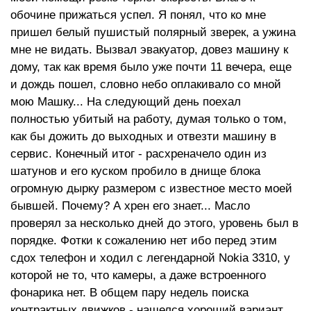
обочине прижаться успел. Я понял, что ко мне
пришел белый пушистый полярный зверек, а ужина
мне не видать. Вызвал эвакуатор, довез машину к
дому, так как время было уже почти 11 вечера, еще
и дождь пошел, словно небо оплакивало со мной
мою Машку... На следующий день поехал
полностью убитый на работу, думая только о том,
как бы дожить до выходных и отвезти машину в
сервис. Конечный итог - расхреначело один из
шатунов и его куском пробило в днище блока
огромную дырку размером с известное место моей
бывшей. Почему? А хрен его знает... Масло
проверял за несколько дней до этого, уровень был в
порядке. Фотки к сожалению нет ибо перед этим
сдох телефон и ходил с легендарной Nokia 3310, у
которой не то, что камеры, а даже встроенного
фонарика нет. В общем пару недель поиска
контрактных движков - нашелся хороший вариант