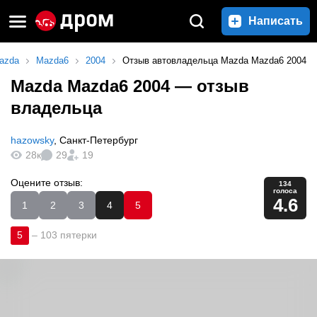
Написать
azda
Mazda6
2004
Отзыв автовладельца Mazda Mazda6 2004
Mazda Mazda6 2004
— отзыв
владельца
hazowsky
,
Санкт-Петербург
28к
29
19
Оцените отзыв:
134
голоса
4.6
1
2
3
4
5
5
–
103 пятерки