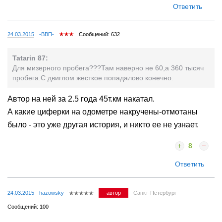
Ответить
24.03.2015
-BBП-
Сообщений: 632
Tatarin 87:
Для мизерного пробега???Там наверно не 60,а 360 тысяч
пробега.С двиглом жесткое попадалово конечно.
Автор на ней за 2.5 года 45т.км накатал.
А какие циферки на одометре накручены-отмотаны
было - это уже другая история, и никто ее не узнает.
8
Ответить
24.03.2015
hazowsky
автор
Санкт-Петербург
Сообщений: 100