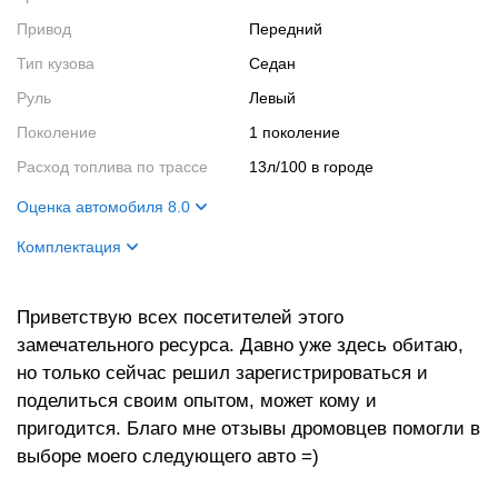
Привод
Передний
Тип кузова
Седан
Руль
Левый
Поколение
1 поколение
Расход топлива по трассе
13л/100 в городе
Оценка автомобиля 8.0
Внешний вид
9
Комплектация
Салон
8
Цвет кузова
Серый
Двигатель
6
Приветствую всех посетителей этого
Цвет салона
Темный
замечательного ресурса. Давно уже здесь обитаю,
Ходовые качества
9
но только сейчас решил зарегистрироваться и
поделиться своим опытом, может кому и
пригодится. Благо мне отзывы дромовцев помогли в
выборе моего следующего авто =)