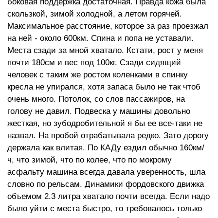
боковая поддержка достаточная. Правда кожа была
скользкой, зимой холодной, а летом горячей.
Максимальное расстояние, которое за раз проезжал
на ней - около 600км. Спина и попа не уставали.
Места сзади за мной хватало. Кстати, рост у меня
почти 180см и вес под 100кг. Сзади сидящий
человек с таким же ростом коленками в спинку
кресла не упирался, хотя запаса было не так чтоб
очень много. Потолок, со слов пассажиров, на
голову не давил. Подвеска у машины довольно
жесткая, но зубодробительной я бы ее все-таки не
назвал. На пробой отрабатывала редко. Зато дорогу
держала как влитая. По КАДу ездил обычно 160км/
ч, что зимой, что по колее, что по мокрому
асфальту машина всегда давала уверенность, шла
словно по рельсам. Динамики фордовского движка
объемом 2.3 литра хватало почти всегда. Если надо
было уйти с места быстро, то требовалось только