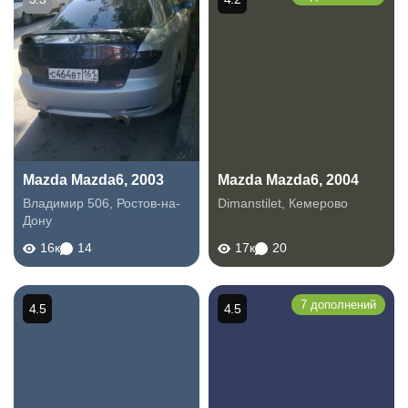
Mazda Mazda6, 2003
Mazda Mazda6, 2004
Владимир 506
,
Ростов-на-
Dimanstilet
,
Кемерово
Дону
16к
14
17к
20
7 дополнений
4.5
4.5