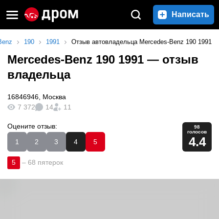
Написать
Benz
190
1991
Отзыв автовладельца Mercedes-Benz 190 1991
Mercedes-Benz 190 1991
— отзыв
владельца
16846946
,
Москва
7 372
14
11
Оцените отзыв:
98
голосов
4.4
1
2
3
4
5
5
–
68 пятерок