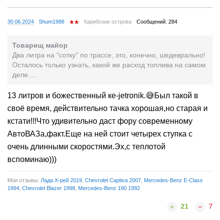
30.06.2024
Shum1988
Карибские острова
Сообщений: 284
Товарищ майор
Два литра на "сотку" по трассе, это, конечно, шедеврально!
Осталось только узнать, какой же расход топлива на самом
деле.....
13 литров и божественный ке-jetronik.😅Был такой в
своё время, действительно тачка хорошая,но старая и
кстати!!!Что удивительно даст фору современному
АвтоВАЗа,факт.Еще на ней стоит четырех ступка с
очень длинными скоростями.Эх,с теплотой
вспоминаю)))
Мои отзывы:
Лада Х-рей 2019
,
Chevrolet Captiva 2007
,
Mercedes-Benz E-Class
1994
,
Chevrolet Blazer 1998
,
Mercedes-Benz 190 1992
21
7