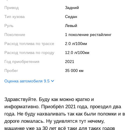
Привод
Задний
Тип кузова
Седан
Руль
Левый
Поколение
1 поколение рестайлинг
Расход топлива по трассе
2.0 л/100км
Расход топлива по городу
12.0 л/100км
Год приобретения
2021
Пробег
35 000 км
Оценка автомобиля 9.5
Внешний вид
10
Здравствуйте. Буду как можно кратко и
Салон
8
информативно. Приобрёл 2021 года, проездил два
Двигатель
10
года. Не буду нахваливать так как были поломки и в
Ходовые качества
10
дороге ломалась. Ну удивлятся тут нечему,
машинке уже за 30 лет всё таки для таких годов