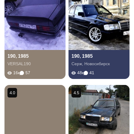
190, 1985
190, 1985
VERSAL190
Серж
,
Новосибирск
16к
57
48к
41
4.0
4.5