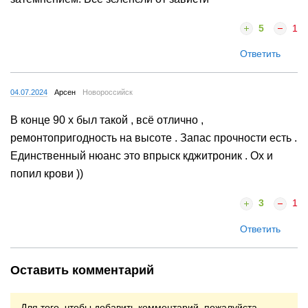
5
1
Ответить
04.07.2024
Арсен
Новороссийск
В конце 90 х был такой , всё отлично ,
ремонтопригодность на высоте . Запас прочности есть .
Единственный нюанс это впрыск кджитроник . Ох и
попил крови ))
3
1
Ответить
Оставить комментарий
Для того, чтобы добавить комментарий, пожалуйста,