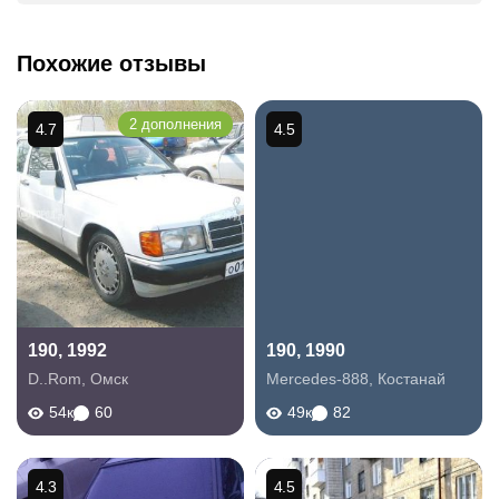
Похожие отзывы
2 дополнения
4.7
4.5
190, 1992
190, 1990
D..Rom
,
Омск
Mercedes-888
,
Костанай
54к
60
49к
82
4.3
4.5