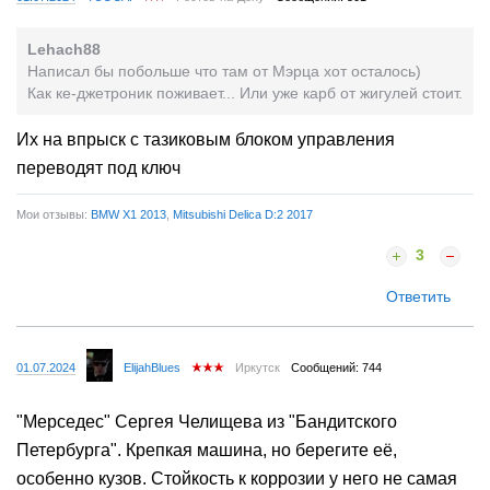
Lehach88
Написал бы побольше что там от Мэрца хот осталось)
Как ке-джетроник поживает... Или уже карб от жигулей стоит.
Их на впрыск с тазиковым блоком управления
переводят под ключ
Мои отзывы:
BMW X1 2013
,
Mitsubishi Delica D:2 2017
3
Ответить
01.07.2024
ElijahBlues
Иркутск
Сообщений: 744
"Мерседес" Сергея Челищева из "Бандитского
Петербурга". Крепкая машина, но берегите её,
особенно кузов. Стойкость к коррозии у него не самая