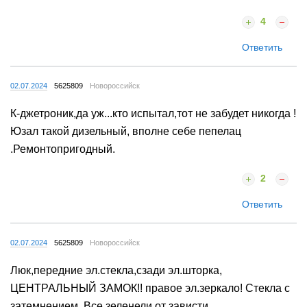
4
Ответить
02.07.2024
5625809
Новороссийск
К-джетроник,да уж...кто испытал,тот не забудет никогда !
Юзал такой дизельный, вполне себе пепелац
.Ремонтопригодный.
2
Ответить
02.07.2024
5625809
Новороссийск
Люк,передние эл.стекла,сзади эл.шторка,
ЦЕНТРАЛЬНЫЙ ЗАМОК!! правое эл.зеркало! Стекла с
затемнением. Все зеленели от зависти