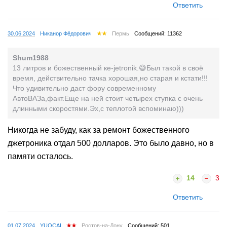
Ответить
30.06.2024
Никанор Фёдорович
Пермь
Сообщений: 11362
Shum1988
13 литров и божественный ке-jetronik.😅Был такой в своё
время, действительно тачка хорошая,но старая и кстати!!!
Что удивительно даст фору современному
АвтоВАЗа,факт.Еще на ней стоит четырех ступка с очень
длинными скоростями.Эх,с теплотой вспоминаю)))
Никогда не забуду, как за ремонт божественного
джетроника отдал 500 долларов. Это было давно, но в
памяти осталось.
14
3
Ответить
01.07.2024
YUOCAI
Ростов-на-Дону
Сообщений: 501