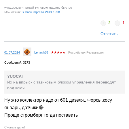
www.gde.ru - продай тут свою машину быстро
Мой отзыв:
Subaru Impreza WRX 1998
2
1
Ответить
01.07.2024
Lehach88
Российская Резервация
Сообщений: 3173
YUOCAI
Их на впрыск с тазиковым блоком управления переводят
под ключ
Ну жто коллектор надо от 601 дизеля.. Форсы,косу,
январь, датчики😂
Проще стромберг тогда поставить
Снова в деле!