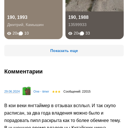
190, 1993
190, 1988
Дмитрий
,
Камышин
13599933
20к
10
20к
33
Показать еще
Комментарии
29.06.2024
One - timer
Сообщений: 22015
В кои веки янгтаймер в отзывах всплыл. И так скупо
расписан, за два года владения можно было и
порадовать пипл раскрыта как то более обемнее тему.
В нынешнее время владельцы Китайских чихуа