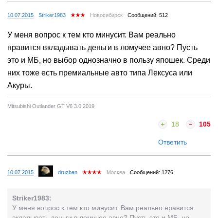
10.07.2015
Striker1983
Новосибирск
Сообщений: 512
У меня вопрос к тем кто минусит. Вам реально
нравится вкладывать деньги в ломучее авно? Пусть
это и МБ, но выбор однозначно в пользу япошек. Среди
них тоже есть премиальные авто типа Лексуса или
Акуры.
Mitsubishi Outlander GT V6 3.0 2019
18
105
Ответить
10.07.2015
druzban
Москва
Сообщений: 1276
Striker1983:
У меня вопрос к тем кто минусит. Вам реально нравится
вкладывать деньги в ломучее авно? Пусть это и МБ, но