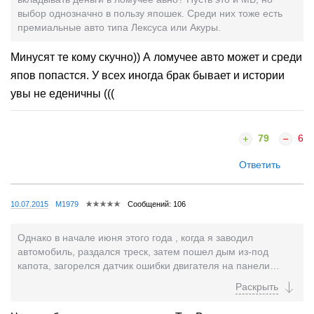
выбор однозначно в пользу япошек. Среди них тоже есть
премиальные авто типа Лексуса или Акуры.
Минусят те кому скучно)) А ломучее авто может и среди
япов попастся. У всех иногда брак бывает и истории
увы не еденичны (((
79
6
Ответить
10.07.2015
M1979
Сообщений: 106
Однако в начале июня этого года , когда я заводил
автомобиль, раздался треск, затем пошел дым из-под
капота, загорелся датчик ошибки двигателя на панели
приборов. После этого автомобиль вообще не заводился,
его удалось завести только спустя час. После этого каждый
раз при запуске двигателя после поворота ключа в замке