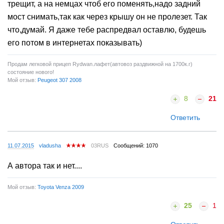
трещит, а на немцах чтоб его поменять,надо задний
мост снимать,так как через крышу он не пролезет. Так
что,думай. Я даже тебе распредвал оставлю, будешь
его потом в интернетах показывать)
Продам легковой прицеп Rydwan.лафет(автовоз раздвижной на 1700к.г)
состояние нового!
Мой отзыв:
Peugeot 307 2008
8
21
Ответить
11.07.2015
vladusha
03RUS
Сообщений: 1070
А автора так и нет....
Мой отзыв:
Toyota Venza 2009
25
1