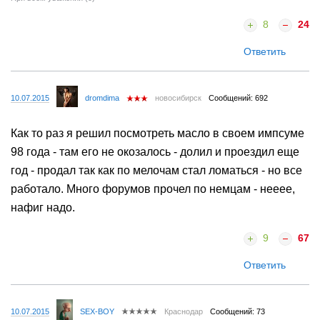
8
24
Ответить
10.07.2015
dromdima
новосибирск
Сообщений: 692
Как то раз я решил посмотреть масло в своем импсуме
98 года - там его не окозалось - долил и проездил еще
год - продал так как по мелочам стал ломаться - но все
работало. Много форумов прочел по немцам - нееее,
нафиг надо.
9
67
Ответить
10.07.2015
SEX-BOY
Краснодар
Сообщений: 73