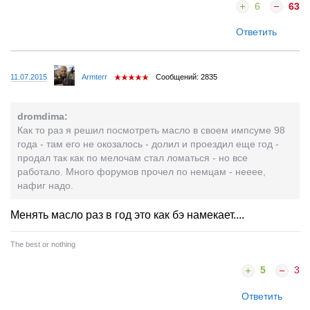
6
63
Ответить
11.07.2015
Armterr
Сообщений: 2835
dromdima:
Как то раз я решил посмотреть масло в своем импсуме 98
года - там его не окозалось - долил и проездил еще год -
продал так как по мелочам стал ломаться - но все
работало. Много форумов прочел по немцам - нееее,
нафиг надо.
Менять масло раз в год это как бэ намекает....
The best or nothing
5
3
Ответить