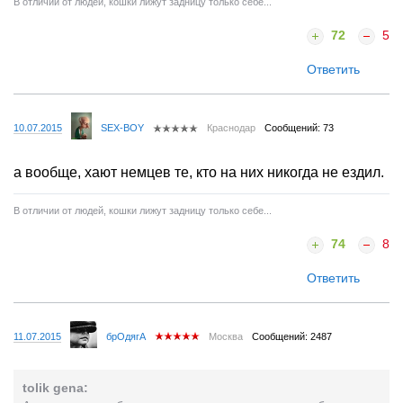
В отличии от людей, кошки лижут задницу только себе...
72
5
Ответить
10.07.2015
SEX-BOY
Краснодар
Сообщений: 73
а вообще, хают немцев те, кто на них никогда не ездил.
В отличии от людей, кошки лижут задницу только себе...
74
8
Ответить
11.07.2015
брОдягА
Москва
Сообщений: 2487
tolik gena: