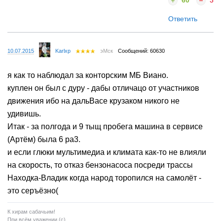
60
3
Ответить
10.07.2015
Karlxp
эМск
Сообщений: 60630
я как то наблюдал за конторским МБ Виано.
куплен он был с дуру - дабы отличацо от участников
движения ибо на дальВасе крузаком никого не
удивишь.
Итак - за полгода и 9 тыщ пробега машина в сервисе
(Артём) была 6 ра3.
и если глюки мультимедиа и климата как-то не влияли
на скорость, то отказ бензонасоса посреди трассы
Находка-Владик когда народ торопился на самолёт -
это серъёзно(
К хирам сабачьим!
При всём уважении (с)