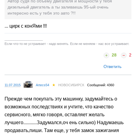
Автор судя по объему двигателя и мощности у тебя
дизельный двигатель а ты заливаешь 95-ый очень
интересно есть у тебя это авто ?!!
... цирк с конЯми !!!
_____________________
Если что-то не устраивает - надо менять. Если не меняем - нас все устраивает.
28
2
Ответить
11.07.2015
Artecs54
НОВОСИБИРСК
Сообщений: 4360
Прежде чем покупать эту машинку, задумайтесь о
возможных последствиях и учтите, что качество
сервисного, мягко говоря, оставляет желать
лучшего...........Задумался,оч ень сильно) Надумаешь
продавать,пиши. Там еще, у тебя замок зажигания