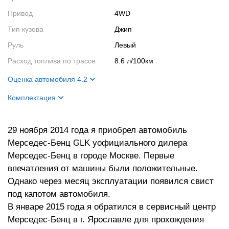
Привод
4WD
Тип кузова
Джип
Руль
Левый
Расход топлива по трассе
8.6 л/100км
Оценка автомобиля 4.2
Внешний вид
7
Комплектация
Салон
8
Цвет салона
черный
Двигатель
1
29 ноября 2014 года я приобрел автомобиль
Мерседес-Бенц GLK уофициального дилера
Ходовые качества
1
Мерседес-Бенц в городе Москве. Первые
впечатления от машины были положительные.
Однако через месяц эксплуатации появился свист
под капотом автомобиля.
В январе 2015 года я обратился в сервисный центр
Мерседес-Бенц в г. Ярославле для прохождения