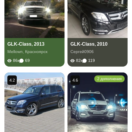
GLK-Class, 2013
GLK-Class, 2010
Mellown
,
Красноярск
Сергей0906
86к
69
82к
119
2 дополнения
4.2
4.6