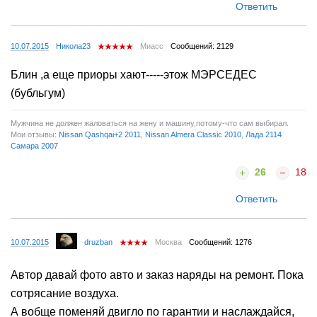
Ответить
10.07.2015
Никола23
Миасс
Сообщений: 2129
Блин ,а еще приоры хают-----этож МЭРСЕДЕС
(бубльгум)
Мужчина не должен жаловаться на жену и машину,потому-что сам выбирал.
Мои отзывы:
Nissan Qashqai+2 2011
,
Nissan Almera Classic 2010
,
Лада 2114
Самара 2007
26
18
Ответить
10.07.2015
druzban
Москва
Сообщений: 1276
Автор давай фото авто и заказ наряды на ремонт. Пока
сотрясание воздуха.
А вобще поменяй двигло по гарантии и наслаждайся,