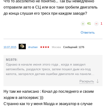
Что то абсолютно не понятно... Так Вы немедленно
зажигания раздавался треск, и только через 3-4 секунды
отправили авто в СЦ или все таки гробили двигатель
двигатель запускается.
Я немедленно пригнал автомобиль в сервисный центр.
до конца слушая его треск при каждом заводе?
41
1
Ответить
10.07.2015
druzban
Москва
Сообщений: 1276
M1979:
Однако в начале июня этого года , когда я заводил
автомобиль, раздался треск, затем пошел дым из-под
капота, загорелся датчик ошибки двигателя на панели
приборов. После этого автомобиль вообще не заводился,
его удалось завести только спустя час. После этого каждый
раз при запуске двигателя после поворота ключа в замке
Ну там же написано : Кочал до последнего и своим
зажигания раздавался треск, и только через 3-4 секунды
ходом в автосервис )))
двигатель запускается.
Я немедленно пригнал автомобиль в сервисный центр.
Странно как то у меня Мазда и эвакуатор в случае