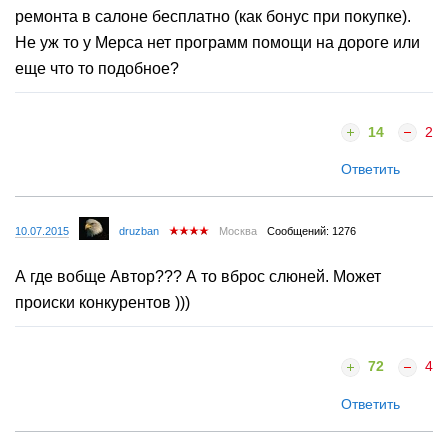
Что то абсолютно не понятно... Так Вы немедленно
ремонта в салоне бесплатно (как бонус при покупке).
отправили авто в СЦ или все таки гробили двигатель до
Не уж то у Мерса нет программ помощи на дороге или
конца слушая его треск при каждом заводе?
еще что то подобное?
14
2
Ответить
10.07.2015
druzban
Москва
Сообщений: 1276
А где вобще Автор??? А то вброс слюней. Может
происки конкурентов )))
72
4
Ответить