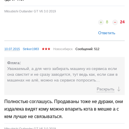
Mitsubishi Outlander GT V6 3.0 2019
8
24
Ответить
10.07.2015
Striker1983
Новосибирск
Сообщений: 512
Фляга:
Уважаемый, а для чего забирать машину из сервиса если
она свистит и не сразу заводится, тут ведь как, если сам в
машинах не алё, можно на сервисе попросить
продемонстрировать как заводится такой же авто, а то как
то странно получается, забираете не исправную машину,
ждете дыма и огня, после чего иск в суд, все можно было
Полностью соглашусь. Продаваны тоже не дураки, они
решить сразу не забирая авто и написав претензию
издалека видят кому можно впарить кота в мешке а с
письменную, а вот с письменным отказом экспертиза и в
суд, и все ок. Удачи в тяжбе, а с машиной и в прям не
кем лучше не связываться.
повезло, но такое может случиться с каждой маркой.
Mitsubishi Outlander GT V6 3.0 2019