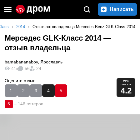
Написать
lass
2014
Отзыв автовладельца Mercedes-Benz GLK-Class 2014
Мерседес GLK-Класс 2014
—
отзыв владельца
bamabananaboy
,
Ярославль
41к
56
24
Оцените отзыв:
224
голоса
4.2
1
2
3
4
5
5
–
146 пятерок