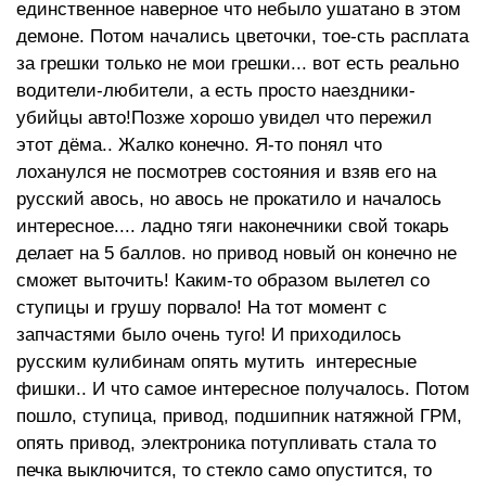
единственное наверное что небыло ушатано в этом
демоне. Потом начались цветочки, тое-сть расплата
за грешки только не мои грешки... вот есть реально
водители-любители, а есть просто наездники-
убийцы авто!Позже хорошо увидел что пережил
этот дёма.. Жалко конечно. Я-то понял что
лоханулся не посмотрев состояния и взяв его на
русский авось, но авось не прокатило и началось
интересное.... ладно тяги наконечники свой токарь
делает на 5 баллов. но привод новый он конечно не
сможет выточить! Каким-то образом вылетел со
ступицы и грушу порвало! На тот момент с
запчастями было очень туго! И приходилось
русским кулибинам опять мутить интересные
фишки.. И что самое интересное получалось. Потом
пошло, ступица, привод, подшипник натяжной ГРМ,
опять привод, электроника потупливать стала то
печка выключится, то стекло само опустится, то