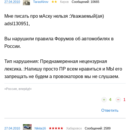
27.04.2010
TarasKirov
Киров
Сообщений: 10665
Мне писать про мАску нельзя :Уважаемый(ая)
adsl130951,
Вы нарушили правила Форумов об автомобилях в
России.
Тип нарушения: Преднамеренная нецензурная
лексика. :Напишу просто ПР всем нравиться и МЫ его
запрещать не будем а провокаторов мы не слушаем.
«Россия, вперёд!»
4
1
Ответить
27.04.2010
Nikita16
Хабаровск
Сообщений: 2589