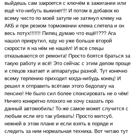
выйдешь сам закроется с ключём в зажигании или
ещё что-нибуть выкинет!!! И потом в добавок ко
всему чисто по моей затупе не затянул клему на
АКБ и при резком торможении клема слетела и он
весь потух!!!!!!! Пипец думаю что ещё!!??? Ага
нашол прикрутил, еду но уже больше второй
скорости я на нём не нашёл! И все спецы
отказываются от ремонта! Просто боятся браться за
такую работу и всё! Это сейчас с этим делом проще
и спецов хватает и аппаратуры разной. Тут конечно
всему терпению приходит когда-нибудь конец! И
решил я отправить всётаки этого бедолагу на
пенсию! Не было сил более спонсировать не о чём!
Ничего конкретно плохого не хочу сказать про
данный автомобиль! То-же самое может случится с
любым если его так убивать! Просто митсуб.
нежней в этом плане и если взять в поряде и
следить за ним нормальная техника. Вот читаю тут