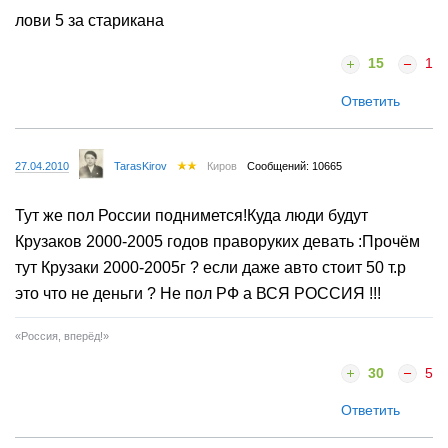
лови 5 за старикана
15
1
Ответить
27.04.2010
TarasKirov
Киров
Сообщений: 10665
Тут же пол России поднимется!Куда люди будут
Крузаков 2000-2005 годов праворуких девать :Прочём
тут Крузаки 2000-2005г ? если даже авто стоит 50 т.р
это что не деньги ? Не пол РФ а ВСЯ РОССИЯ !!!
«Россия, вперёд!»
30
5
Ответить