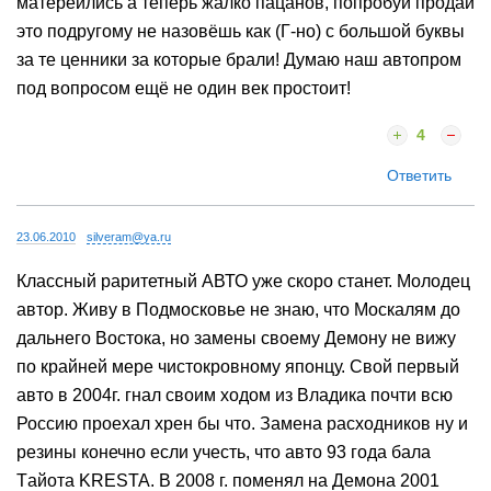
матереились а теперь жалко пацанов, попробуй продай
это подругому не назовёшь как (Г-но) с большой буквы
за те ценники за которые брали! Думаю наш автопром
под вопросом ещё не один век простоит!
4
Ответить
23.06.2010
silveram@ya.ru
Классный раритетный АВТО уже скоро станет. Молодец
автор. Живу в Подмосковье не знаю, что Москалям до
дальнего Востока, но замены своему Демону не вижу
по крайней мере чистокровному японцу. Свой первый
авто в 2004г. гнал своим ходом из Владика почти всю
Россию проехал хрен бы что. Замена расходников ну и
резины конечно если учесть, что авто 93 года бала
Tайота KRESTA. В 2008 г. поменял на Демона 2001