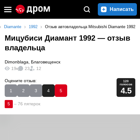
Написать
Diamante
1992
Отзыв автовладельца Mitsubishi Diamante 1992
Мицубиси Диамант 1992
— отзыв
владельца
Dimonblaga
,
Благовещенск
19к
23
12
Оцените отзыв:
120
голосов
4.5
1
2
3
4
5
5
–
76 пятерок