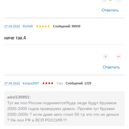
Ответить
27.04.2010
RoVеR
Сообщений: 89939
ниче так.4
Ответить
27.04.2010
kostya2007
Уфа
Сообщений: 1229
adsl130951:
Тут же пол России поднимется!Куда люди будут Крузаков
2000-2005 годов праворуких девать :Прочём тут Крузаки
2000-2005г ? если даже авто стоит 50 т.р это что не деньги
? Не пол РФ а ВСЯ РОССИЯ !!!