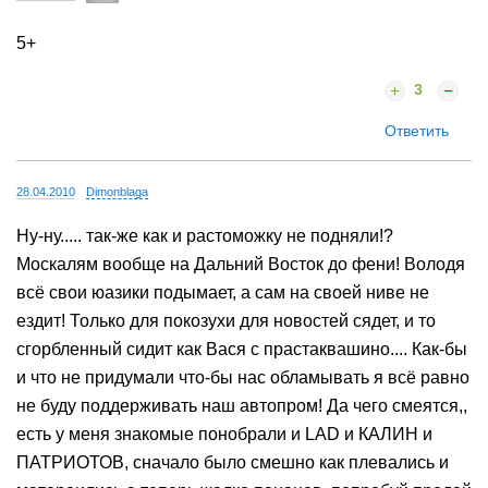
5+
3
Ответить
28.04.2010
Dimonblaga
Ну-ну..... так-же как и растоможку не подняли!?
Москалям вообще на Дальний Восток до фени! Володя
всё свои юазики подымает, а сам на своей ниве не
ездит! Только для покозухи для новостей сядет, и то
сгорбленный сидит как Вася с прастаквашино.... Как-бы
и что не придумали что-бы нас обламывать я всё равно
не буду поддерживать наш автопром! Да чего смеятся,,
есть у меня знакомые понобрали и LAD и КАЛИН и
ПАТРИОТОВ, сначало было смешно как плевались и