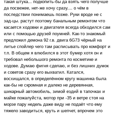
такая штука... подкопить-бы да взять чего получше
да посвежее, нет-же хочу сразу.... о чём в
последствии понимаешь позже. Руки вроде не с
зад-цы. растут поэтому банальным ремонтом что
касается ходовки и двигателя всегда обходился сам
или с помощью друзей поумней. Как-то знакомый
предложил демона 92 г.в. двига 6G73 чёрный на
литье спойлер чего там расписывать про комфорт и
т.п. В общем я влюбился в этот бумер хотя он и
требовал небольшого ремонта по косметике и
ходове. Думаю фигня сделаю, и без лишних думок
и советов сразу его выхватил. Катался,
восхищался, в определённом кругу машинка была
как-бы не скромная и далеко не деревянная,
шикарный автомобиль, зимой ездий в тапочках и
майке пожалуйста, мотор при -35 и ветре стоя на
морзе пару недель даже виду не подаёт что ему
тяжело заводиться, круть и шепчет, впрочем это