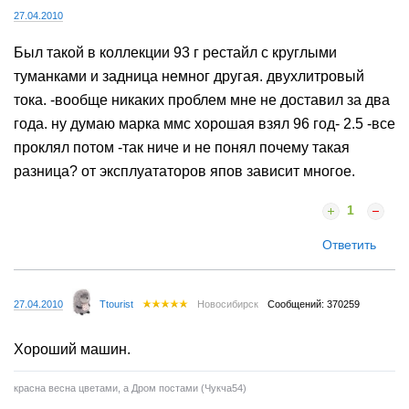
27.04.2010
Был такой в коллекции 93 г рестайл с круглыми
туманками и задница немног другая. двухлитровый
тока. -вообще никаких проблем мне не доставил за два
года. ну думаю марка ммс хорошая взял 96 год- 2.5 -все
проклял потом -так ниче и не понял почему такая
разница? от эксплуататоров япов зависит многое.
1
Ответить
27.04.2010
Ttourist
Новосибирск
Сообщений: 370259
Хороший машин.
красна весна цветами, а Дром постами (Чукча54)