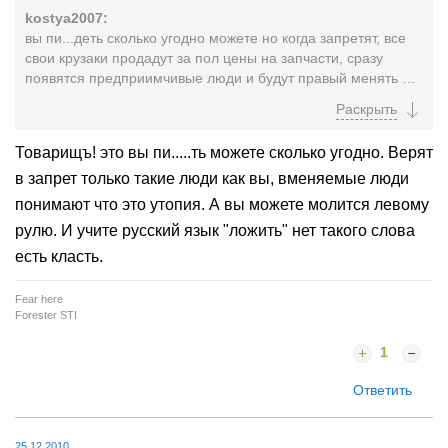
kostya2007:
вы пи...деть сколько угодно можете но когда запретят, все
свои крузаки продадут за пол цены на запчасти, сразу
появятся предприимчивые люди и будут правый менять на
левый, а все остальные дальше возмушаться на форумах,
а дальше демонстраций на ДВ дело не поидет! Потому что
в Москве всем на это ложить, и на ваш правый руль и на
Товарищъ! это вы пи.....ть можете сколько угодно. Верят
тому подобные проблемы... Такой вывод можно сделать
в запрет только такие люди как вы, вменяемые люди
исходя из истории нашего государства, как это и не
печально осознавать но это так.
понимают что это утопия. А вы можете молится левому
рулю. И учите русский язык "ложить" нет такого слова
есть класть.
Fear here
Forester STI
1
Ответить
25.12.2010