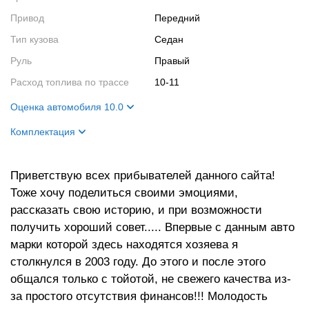
Привод
Передний
Тип кузова
Седан
Руль
Правый
Расход топлива по трассе
10-11
Оценка автомобиля 10.0
Внешний вид
10
Комплектация
Салон
10
Цвет кузова
чёрный
Двигатель
10
Приветствую всех прибывателей данного сайта!
Цвет салона
чёрный
Тоже хочу поделиться своими эмоциями,
Ходовые качества
10
Салон
весь пакет
рассказать свою историю, и при возможности
Кузов
спойлер, обвес,
получить хороший совет..... Впервые с данным авто
противотуманки.
марки которой здесь находятся хозяева я
столкнулся в 2003 году. До этого и после этого
общался только с тойотой, не свежего качества из-
за простого отсутствия финансов!!! Молодость