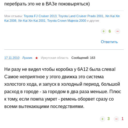
перебрать это не в ВАЗе поковыряться)
Мои отзывы:
Toyota FJ Cruiser 2013
,
Toyota Land Cruiser Prado 2001
,
Xin Kai Xin
Kai 2008
,
Xin Kai Xin Kai 2001
,
Toyota Crown Majesta 2000
и другие
6
Ответить
17.11.2010
Луазик
Иркутская область
Сообщений: 163
Ни разу не видел чтобы коробка y 6A12 была слева!
Самое неприятное у этого движка это система
холостого хода, и запуск в холодный период, большой
расход в городе - за городом в два раза меньше. Плюс
к тому, если помпа умрет - ремень оборвет сразу со
всеми вытекающими последствиями.
3
1