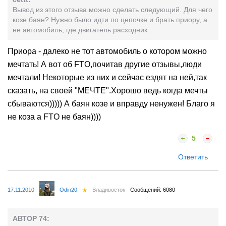
Вывод из этого отзыва можно сделать следующий. Для чего
козе баян? Нужно было идти по цепочке и брать приору, а
не автомобиль, где двигатель расходник.
Приора - далеко не тот автомобиль о котором можно
мечтать! А вот об FTO,почитав другие отзывы,люди
мечтали! Некоторые из них и сейчас ездят на ней,так
сказать, на своей "МЕЧТЕ".Хорошо ведь когда мечты
сбываются))))) А баян козе и вправду ненужен! Благо я
не коза а FTO не баян))))
5
Ответить
17.11.2010
Odin20
Владивосток
Сообщений: 6080
АВТОР 74: