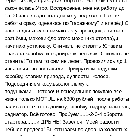
герметиком,и прикрутил обратно. На этом суббота
закончилась.Утро. Воскресенье, мне на работу до
15:00 часов надо пол-дня коту под хвост. После
работы сразу одеваюсь по "гаражному" и вперёд! С
нового двигателя снимаю косу проводов, стартер,
разъёмы, маховик(до этого механика стояла),и
начинаю установку. Снимать не ставить !Ставим
сначала коробку, и подпираем пеньком. Снимать не
ставить! То там то сям не лезет. Провозились до 1
часа ночи, но поставили. Прикрутили подушки,
коробку, ставим привода, суппорты, колёса.
Подсоединяем косу,выхлоп,лыжу с
подушками....готово! В понедельник покупаю все
жижи только MOTUL, на 6300 рублей, после работы
заливаю всё это в движку, коробку, гидроусилитель,
радиатор. Всё готово. Пробуем....1-2-3-4 оборота
стартера.......и ДРЫНЬ! Завёлся! Моей радости
небыло предела! Выкатываем во двор на холостых,