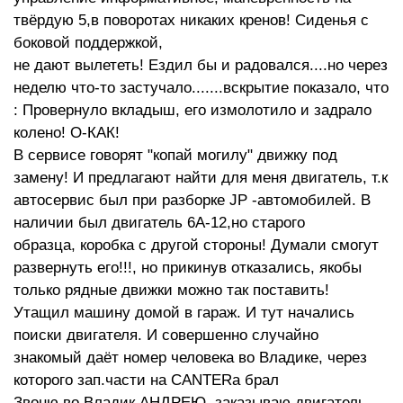
твёрдую 5,в поворотах никаких кренов! Сиденья с
боковой поддержкой,
не дают вылететь! Ездил бы и радовался....но через
неделю что-то застучало.......вскрытие показало, что
: Провернуло вкладыш, его измолотило и задрало
колено! О-КАК!
В сервисе говорят "копай могилу" движку под
замену! И предлагают найти для меня двигатель, т.к
автосервис был при разборке JP -автомобилей. В
наличии был двигатель 6А-12,но старого
образца, коробка с другой стороны! Думали смогут
развернуть его!!!, но прикинув отказались, якобы
только рядные движки можно так поставить!
Утащил машину домой в гараж. И тут начались
поиски двигателя. И совершенно случайно
знакомый даёт номер человека во Владике, через
которого зап.части на CANTERа брал
Звоню во Владик АНДРЕЮ, заказываю двигатель,