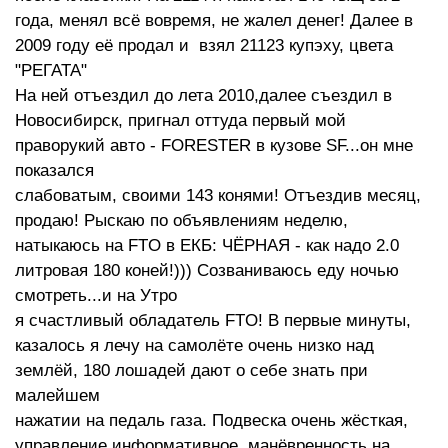
года, менял всё вовремя, не жалел денег! Далее в
2009 году её продал и взял 21123 купэху, цвета
"РЕГАТА"
На ней отъездил до лета 2010,далее съездил в
Новосибирск, пригнал оттуда первый мой
праворукий авто - FORESTER в кузове SF...он мне
показался
слабоватым, своими 143 конями! Отъездив месяц,
продаю! Рыскаю по объявлениям неделю,
натыкаюсь на FTO в ЕКБ: ЧЁРНАЯ - как надо 2.0
литровая 180 коней!))) Созваниваюсь еду ночью
смотреть...и на Утро
я счастливый обладатель FTO! В первые минуты,
казалось я лечу на самолёте очень низко над
землёй, 180 лошадей дают о себе знать при
малейшем
нажатии на педаль газа. Подвеска очень жёсткая,
управление информативное, манёвренность на