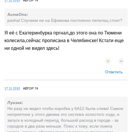
17.11.2010
АВТОР 74
AcmeOne:
pashal Случаем не на Ефимова постоянно пепелац стоит?
Я её с Екатеринбурка пргнал,до этого она по Тюмени
колесила,сейчас прописана в Челябинске! Кстати еще
ни одной не видел здесь!
Ответить
17.11.2010
АВТОР 74
Луазик:
Ни разу не видел чтобы коробка y 6A12 была слева! Самое
неприятное у этого движка это система холостого хода, и
запуск в холодный период, большой расход в городе - за
городом в два раза меньше. Плюс к тому, если помпа
умрет - ремень оборвет сразу со всеми вытекающими