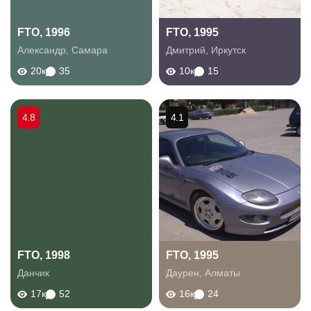
FTO, 1996
FTO, 1995
Александр
,
Самара
Дмитрий
,
Иркутск
20к
35
10к
15
4.8
4.1
FTO, 1998
FTO, 1995
Данчик
Даурен
,
Алматы
17к
52
16к
24