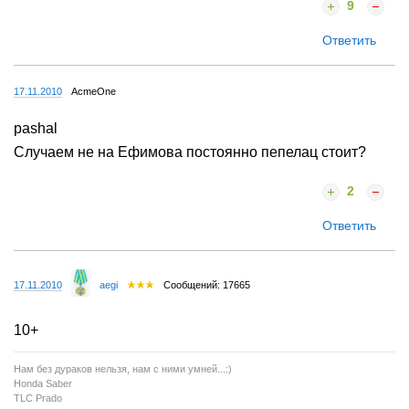
9
Ответить
17.11.2010
AcmeOne
pashal
Случаем не на Ефимова постоянно пепелац стоит?
2
Ответить
17.11.2010
aegi
Сообщений: 17665
10+
Нам без дураков нельзя, нам с ними умней...:)
Honda Saber
TLC Prado