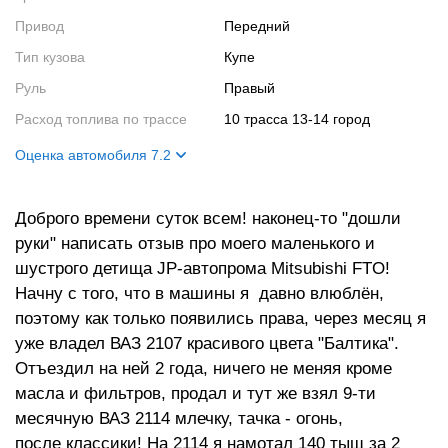
Привод
Передний
Тип кузова
Купе
Руль
Правый
Расход топлива по трассе
10 трасса 13-14 город
Оценка автомобиля 7.2
Внешний вид
8
Доброго времени суток всем! наконец-то "дошли
Салон
6
руки" написать отзыв про моего маленького и
Двигатель
7
шустрого детища JP-автопрома Mitsubishi FTO!
Ходовые качества
8
Начну с того, что в машины я давно влюблён,
поэтому как только появились права, через месяц я
уже владел ВАЗ 2107 красивого цвета "Балтика".
Отъездил на ней 2 года, ничего не меняя кроме
масла и фильтров, продал и тут же взял 9-ти
месячную ВАЗ 2114 млечку, тачка - огонь,
после классики! На 2114 я намотал 140 тыщ за 2