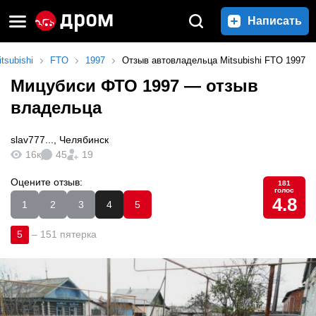
Написать
tsubishi
FTO
1997
Отзыв автовладельца Mitsubishi FTO 1997
Мицубиси ФТО 1997
— отзыв
владельца
slav777...
,
Челябинск
16к
45
19
Оцените отзыв:
181
голос
4.8
1
2
3
4
5
5
–
151 пятерка