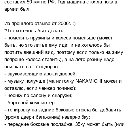
составил 50ткм по РФ. Год машина стояла пока в
безопасности, кожаный руль,
армии был.
ручник и рычаг, ключ д/у и т.д.
Кузов
Передние противотуманные
Из прошлого отзыва от 2006г. :)
фары, очиститель заднего
"Что хотелось бы сделать:
стекла, передний и задний
спойлер, пороги, ветровики,
- поменять пружины и колеса поменьше (может
тонированные стекла и т.д.
быть, но это литье ему идет и не хотелось бы
портить внешний вид, поэтому если только на зиму
Ходовая часть
ABS Multiple link type
попроще колеса ставить), а на лето резину надо
Двигатель
Serial 4 cylinder DOHC16 valve
поискать на 17 недорого;
GDI - 140л.с.
- звукоизоляцию арок и дверей;
- музыку получше (магнитолку NAKAMICHI может и
оставлю, если ченжер починю);
- неонку по салону и снаружи;
- бортовой компьютер;
- тонировку на задние боковые стекла бы добавить
(кроме двери багажника) наверно 5ку;
- передние боковые послабже, 35ку может быть (или