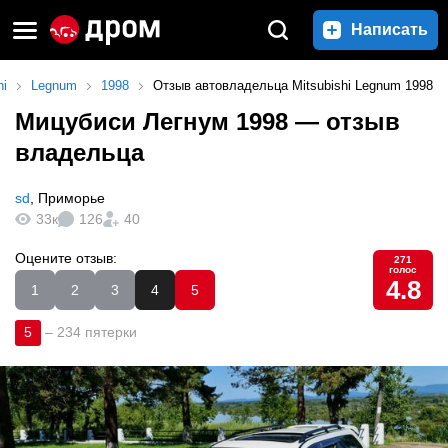
Написать
hi
Legnum
1998
Отзыв автовладельца Mitsubishi Legnum 1998
Мицубиси Легнум 1998
— отзыв
владельца
sd
,
Приморье
33к
126
40
Оцените отзыв:
271
голос
4.8
1
2
3
4
5
5
–
234 пятерки