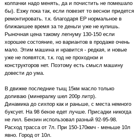
колпачки надо менять, да и почистить не помешало
бы). Езжу пока так, если повезет то веснои придется
ремонтировать. т.к. благодаря ЕР нормальное в
ближаишее время за те деньги уже не купишь.
Рыночная цена такому легнуму 130-150 если
хорошее состояние, но вариантов в продаже очень
мало. Этим машина и нравится - редкая, и новые
уже не появятся, т.к. год не проходнои и
конструкторов нет. Поэтому есть смысл машину
довести до ума.
В движке последние тыщ 15км масло только
доливаю (минералку шел 200р литр).
Динамика до сихпор как и раньше, с места немного
буксует. На 98 бензе едет лучше. Присадки никогда
не лил. Бензин использовал разный 92-95-98.
Расход трасса от 7л. При 150-170кмч - меньше 10л
явно. Город от 10л.