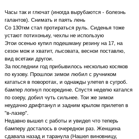
Часы так и глючат (иногда вырубаются - болезнь
галантов). Снимать и паять лень
Со 130ткм стал протираться руль. Сиденья тоже
устают потихоньку, чехлы не использую
Этои осенью купил подешману резину на 17, на
сезон мож и хватит, лысовата, веснои поставлю,
вид всетаки другои.
За последнии год прибывилось несколько косяков
по кузову. Прошлои зимои любил с ручником
кататься в поворотах, и однажды улетел в сугроб.
бампер лопнул посередине. Спустя неделю катался
по озеру, добил чуть сильнее. Тои же зимои
неудачно дрифтанул и задним крылом прилетел в
"в-лазер".
Недавно вышел с работы и увидел что теперь
бамперу досталось в очереднои раз. Женщина
сдавала назад и таранула (Нашел виновницу,