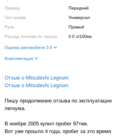
Привод
Передний
Тип кузова
Универсал
Руль
Правый
Расход топлива по трассе
0.0 л/100км
Оценка автомобиля 3.0
Внешний вид
2
Комплектация
Салон
3
Название
VIENTO
Двигатель
4
Отзыв о Mitsubishi Legnum
Цвет кузова
перламутр
Отзыв о Mitsubishi Legnum
Ходовые качества
3
Цвет салона
чёрный
Салон
Карбон, климат-контроль,
Пишу продолжение отзыва по эксплуатации
электрические
легнума.
стеклоподъемники и зеркала,
очиститель заднего
стеклацентральный замок,
В ноябре 2005 купил пробег 97ткм.
подвижность рулевой колонки
Вот уже прошло 4 года, пробег за это время
вверх-вниз, 2 подушки