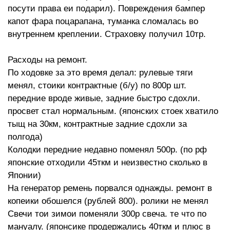
посути права еи подарил). Повреждения бампер
капот фара поцарапана, туманка сломалась во
внутреннем креплении. Страховку получил 10тр.
Расходы на ремонт.
По ходовке за это время делал: рулевые тяги
менял, стоики контрактные (б/у) по 800р шт.
передние вроде живые, задние быстро сдохли.
просвет стал нормальным. (японских стоек хватило
тыщ на 30км, контрактные задние сдохли за
полгода)
Колодки передние недавно поменял 500р. (по рф
японские отходили 45ткм и неизвестно сколько в
Японии)
На генератор ремень порвался однажды. ремонт в
копеики обошелся (рублей 800). ролики не менял
Свечи тои зимои поменяли 300р свеча. те что по
мануалу. (японсике продержались 40ткм и плюс в