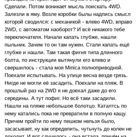
Сделали. Потом воникает мысль поискать 4WD.
Залезли в яму. Возле коробки былы надпись смысл
которой сводился: с механикой - влево 4WD, вправо
2WD, с автоматом наоборот? И всё никакого тебе
переключателя. Начали капать глубже, нашли
пыльник. Зачем то он там нужен. Стали капать ещё
глубже и нашли. Там такая фигня типа длинного
болта, по инструкции вытянули его влево и
свершилось - стала моя Minica полноприводной.
Поехали испытывать. На улице весна везде грязь.
Нигде не могли её засадить. Поехали на пляж. В
прошлый раз на 2WD я не доехал даже до его
середины. А тут пофиг. Но всё таки засадили.
Нашли на пляже небольшое болотцо. Каталтсь по
нему катались пока не превратили в полную кащу.
Причем пройти по нему пешком нельзя было,
засасывает, ну как определить, чутьчуть до колен не
доходит. И вот случилось - она встала, причём на