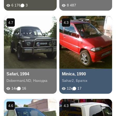
6 176
3
8 487
4.7
4.3
Safari, 1994
Minica, 1990
DobermanLND
,
Находка
Sahar2
,
Братск
14к
16
12к
17
4.6
4.3