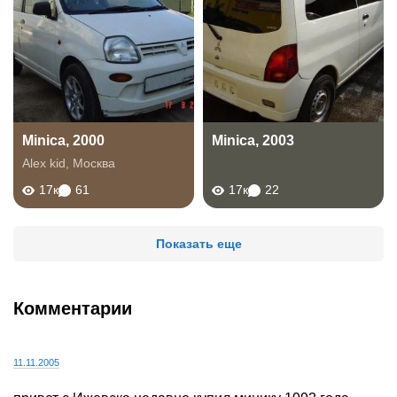
Minica, 2000
Minica, 2003
Alex kid
,
Москва
17к
61
17к
22
Показать еще
Комментарии
11.11.2005