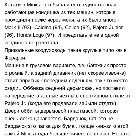
Кстати в Minica это была и есть единственная
работающая кондишка из тех машин, которые
проходили позже через меня, а их было много -
Mark II (93), Caldina (94), Celica (92), Pajero Junior
(96), Honda Logo (97). И представьте не в одной
кондишка не работала.
Прикольные воздуховоды такие круглые типо как в
Ферарри.
Машина в грузовом варианте, т.е. багажник просто
огромный, а задний диванчик (нет скорее лавочка)
стоит впритык к передним седеньям, так что место
сзади.. Оббивка седений дерьмовая, но поставил
на передние классные чехлы в спортивном стиле от
Pajero Jr. (когда его продавали забыли отдать).
Двери оббиты дерьмовой пластмасой, которая
очень легко царапается. Бардачок, нет это не
бардачок это папка для бумаг, толще книжки о этой
самой Minica туда больше ничего не влазет. Но зато