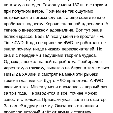
ни в какую не едет. Рекорд у меня 137 и то с горки и
при попутном ветре. Причём её так ощутимо
потряхивает и ветром сдувает, а ещё офигительно
пробивает подвеску. Короче сплошной адреналин. А
теперь о внедорожном адреналине. Вот тут она в
полной крассе. Ведь Minica у меня не простая - Full
Time 4WD. Когда её привезли 4WD не работало, не
знали почему, нигде никаких переключателей. Но
она и с передними ведущими творила чудеса.
Однажды поехал на ней на рыбалку. Пробирался
через такую грязюку, вылетаю на берег, а там только
Нивы да УАЗики и смотрят на меня эти рыбаки
такими глазами как-будто НЛО прилетело. А 4WD
включил так. Minica у меня сломалась - первый раз
за три года. Не заводится и всё, точнее можно
завести с толкача. Признаки указывали на стартер.
Загнал её к другу на яму. Оказалось отвалился
проводок, который идёт от акума к стартеру.