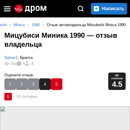
Написать
ishi
Minica
1990
Отзыв автовладельца Mitsubishi Minica 1990
Мицубиси Миника 1990
— отзыв
владельца
Sahar2
,
Братск
16к
5
4
Оцените отзыв:
88
голосов
4.5
1
2
3
4
5
5
–
61 пятерка