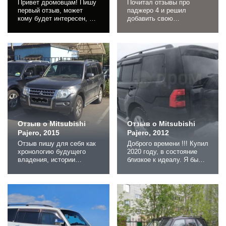
Привет дромовцам! Пишу
Почитал отзывы про
первый отзыв, может
паджеро 4 и решил
кому будет интересен, не
добавить свою
ругайтесь. За рулем с
лепту.Приобрел своего
1983г. за это время было
верного красавца в 2012г.
у меня 25 авто разных
новым из салона,
марок. Хочу написать
комплектация
отзыв об эксплуатации
предмаксимальная, 178
уже второго Паджеро 4
л/с, бензин. Выбирал из
(сейчас у меня
2х авто.:Тойота Прадик и
рейсталинг
Паджерик, в одной
2015г.),который был
ценовой категории. Прадо
куплен моим другом в
с тряпочным салоном, с
марте 2016 г. в салоне. Я
очень дешевым
в...
пластиком, с...
Отзыв о Mitsubishi
Отзыв о Mitsubishi
Pajero, 2015
Pajero, 2012
Отзыв пишу для себя как
Доброго времени !!! Купил
хронологию будущего
2020 году, в состояние
владения, истории
близкое к идеалу. Я был
ремонтов и событий. Итак
второй собственник.
09.07.2021 стал
Пробег 23 000 км. на
обладателем не нового,
момент приобретения.
но вполне себе бодрого
Состояние
Паджерика. Покупка была
соответствовало. При
скорее эмоциональной,
покупке нашли две
чем вызванной
детали крашеные, без
необходимостью.
шпаклевки. Ничего нового