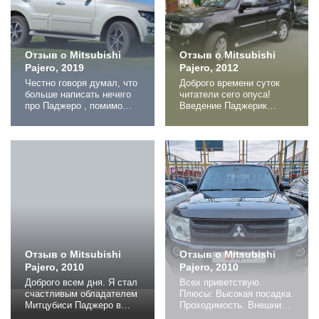
Вводные: нужен был
не скажу могу только
вместительный сарай во
подтвердить ранее
главу угла которого...
написанные...
Отзыв о Mitsubishi
Отзыв о Mitsubishi
Pajero, 2019
Pajero, 2012
Честно говоря думал, что
Доброго времени суток
больше написать нечего
читатели сего опуса!
про Паджеро , помимо
Введение Паджерик
того, что было написано
продан, продан большей
11 лет назад и что
части на эмоциях, сделан
прочитано 400 тысяч раз.
глубокий вдох и выдох и,
Ну Паджеро. Ну новый …
видимо, настало время
арабский скакун, на этом
поделиться своими
точка. А вот , скажу я
впечатлениями от
Вам , и нет! И желание
владения данного
сделать доскональный
автомобиля. Возможно
разбор арабского
кому то это поможет
Паджеры...
определиться с выбором,
опираясь на данный...
Отзыв о Mitsubishi
Отзыв о Mitsubishi
Pajero, 2010
Pajero, 2010
Доброго всем дня. Я стал
Всех приветствую.
счастливым обладателем
Плюсы: Высокая посадка.
Митцубиси Паджеро в
Проходимость. Внешний
начале мая 2016г. Живу я
вид. Минусы: