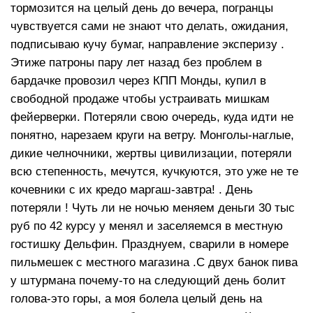
тормозится на целый день до вечера, погранцы
чувствуется сами не знают что делать, ожидания,
подписываю кучу бумаг, направление эксперизу .
Этиже патроны пару лет назад без проблем в
бардачке провозил через КПП Монды, купил в
свободной продаже чтобы устраивать мишкам
фейерверки. Потеряли свою очередь, куда идти не
понятно, нарезаем круги на ветру. Монголы-наглые,
дикие челночники, жертвы цивилизации, потеряли
всю степенность, мечутся, кучкуются, это уже не те
кочевники с их кредо маргаш-завтра! . День
потеряли ! Чуть ли не ночью меняем деньги 30 тыс
руб по 42 курсу у менял и заселяемся в местную
гостишку Дельфин. Празднуем, сварили в номере
пильмешек с местного магазина .С двух банок пива
у штурмана почему-то на следующий день болит
голова-это горы, а моя болела целый день на