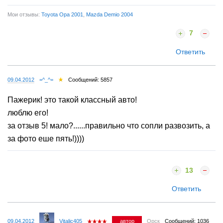
Мои отзывы:
Toyota Opa 2001
,
Mazda Demio 2004
7
Ответить
09.04.2012
=^_^=
Сообщений: 5857
Пажерик! это такой классный авто!
люблю его!
за отзыв 5! мало?......правильно что сопли развозить, а
за фото еше пять!))))
13
Ответить
09.04.2012
Vitalic405
автор
Орск
Сообщений: 1036