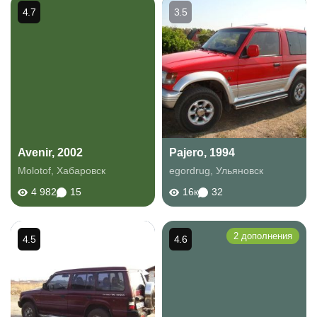
4.7
3.5
Avenir, 2002
Pajero, 1994
Molotof
,
Хабаровск
egordrug
,
Ульяновск
4 982
15
16к
32
2 дополнения
4.5
4.6