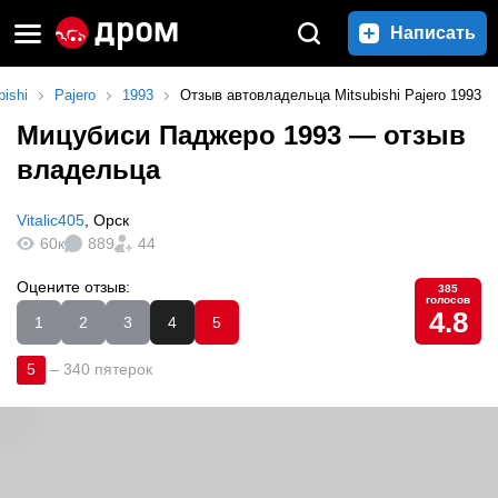
Написать
bishi
Pajero
1993
Отзыв автовладельца Mitsubishi Pajero 1993
Мицубиси Паджеро 1993
— отзыв
владельца
Vitalic405
,
Орск
60к
889
44
Оцените отзыв:
385
голосов
4.8
1
2
3
4
5
5
–
340 пятерок