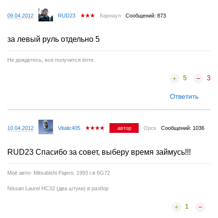
09.04.2012
RUD23
Барнаул
Сообщений: 873
за левый руль отдельно 5
Не дождетесь, все получится ёпте.
5
3
Ответить
10.04.2012
Vitalic405
автор
Орск
Сообщений: 1036
RUD23 Спасибо за совет, выберу время займусь!!!
Моё авто- Mitsubishi Pajero. 1993 г.в 6G72
Nissan Laurel HC32 (два штуки) в разбор
1