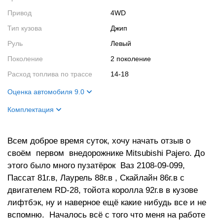
Привод
4WD
Тип кузова
Джип
Руль
Левый
Поколение
2 поколение
Расход топлива по трассе
14-18
Оценка автомобиля 9.0
Внешний вид
10
Комплектация
Салон
10
Двигатель
6 цилиндров,12 клапанов,
188сил по ПТС
Двигатель
9
Всем доброе время суток, хочу начать отзыв о
своём первом внедорожнике Mitsubishi Pajero. До
Ходовые качества
7
этого было много пузатёрок Ваз 2108-09-099,
Пассат 81г.в, Лаурель 88г.в , Скайлайн 86г.в с
двигателем RD-28, тойота королла 92г.в в кузове
лифтбэк, ну и наверное ещё какие нибудь все и не
вспомню. Началось всё с того что меня на работе