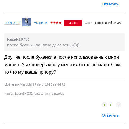
Ответить
11.04.2012
Vitalic405
автор
Орск
Сообщений: 1036
kazak1079:
после буханки понятно дело вещь)))))
Друг не после буханки а после использованных мной
машин. А их поверь мне у меня их было не мало. Сам
то что мучаешь приору?
Моё авто- Mitsubishi Pajero. 1993 г.в 6G72
Nissan Laurel HC32 (два штуки) в разбор
7
Ответить