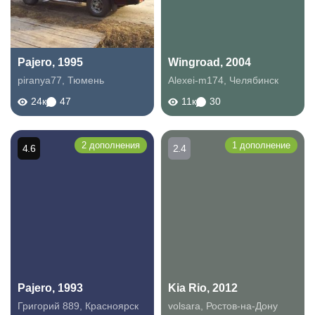
Pajero, 1995
Wingroad, 2004
piranya77
,
Тюмень
Alexei-m174
,
Челябинск
24к
47
11к
30
2 дополнения
1 дополнение
4.6
2.4
Pajero, 1993
Kia Rio, 2012
Григорий 889
,
Красноярск
volsara
,
Ростов-на-Дону