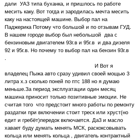
дали УАЗ типа буханка, и пришлось по работе
месить каку. Вот тогда и зародилась мечта месить
каку на настоящей машине. Выбор пал на
Паджерика Потому что большой и по отзывам ГУД.
В нашем городе выбор был небольшой два с
бензиновым двигателем 93г.в и 95г.в и два дизеля
92 и 95г.в. Но почему то выбор пал на бензин 93г.в
.
И Вот я
владелец Пыжа авто сразу удивил своей мощью 3
литра х.з сколько поней по птс 188 но я думаю
меньше.За период эксплуатации один месяц
машина приносит только позитивные эмоции. Не
считая того что предстоит много работы по ремонту
раздатки при включении стоит треск или хруст(но
едит и гребёт)передок включается. Да3 и масло
хавает буду думать менять МСК, раскоксовывать
кольца или менять кольца , двигатель контрактный