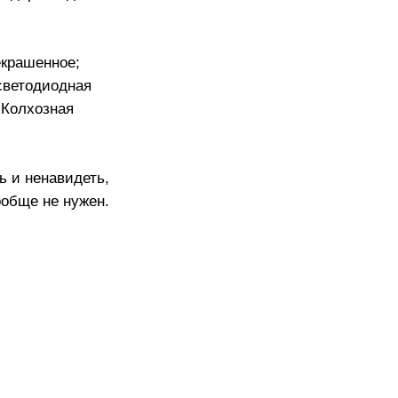
екрашенное;
светодиодная
. Колхозная
ь и ненавидеть,
ообще не нужен.