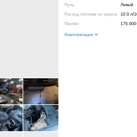
Руль
Левый
Расход топлива по трассе
10.0 л/
Пробег
175 000
Комплектация
Название
Люксов
Салон
Часы ес