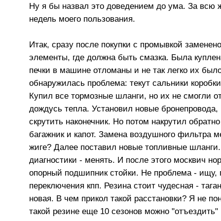
Ну я бы назвал это доведением до ума. За всю ж
недель моего пользования.
Итак, сразу после покупки с промывкой заменен
элементы, где должна быть смазка. Была куплен
печки в машине отломаны и не так легко их был
обнаружилась проблема: текут сальники коробки.
Купил все тормозные шланги, но их не смогли от
дождусь тепла. Установил новые бронепровода, 
скрутить наконечник. Но потом накрутил обратн
багажник и капот. Замена воздушного фильтра м
жиге? Далее поставил новые топливные шланги.
диагностики - менять. И после этого москвич н
опорный подшипник стойки. Не проблема - ищу, 
переключения кпп. Резина стоит чудесная - таг
новая. В чем прикол такой расстановки? Я не по
такой резине еще 10 сезонов можно "отъездить" 