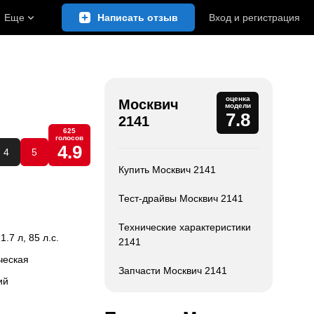
Еще
Написать отзыв
Вход
и
регистрация
оценка
Москвич
модели
7.8
2141
625
голосов
4.9
4
5
Купить Москвич 2141
Тест-драйвы Москвич 2141
Технические характеристики
 1.7 л, 85 л.с.
2141
ческая
Запчасти Москвич 2141
ий