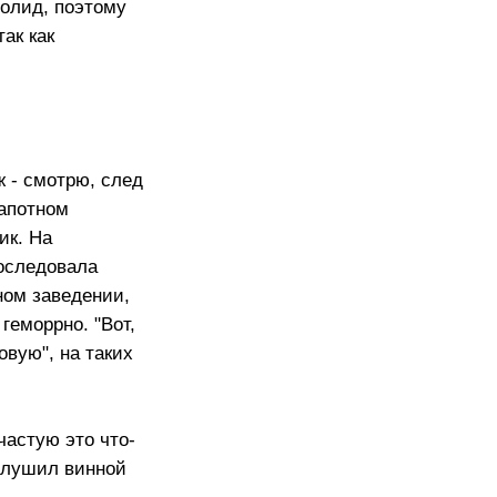
болид, поэтому
ак как
ж - смотрю, след
капотном
ик. На
роследовала
ном заведении,
геморрно. "Вот,
овую", на таких
частую это что-
аглушил винной