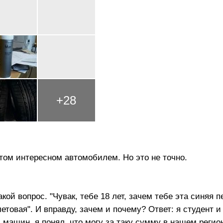
+
28
том интересном автомобилем. Но это не точно.
кой вопрос. "Чувак, тебе 18 лет, зачем тебе эта синяя 
летовая". И вправду, зачем и почему? Ответ: я студент 
 машин, я понял, что могу за таку сумму в нашем регио