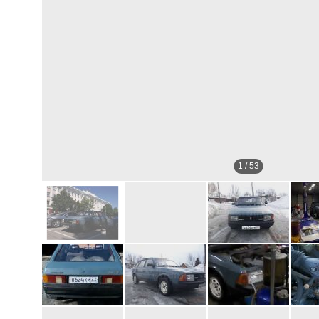
1
/
53