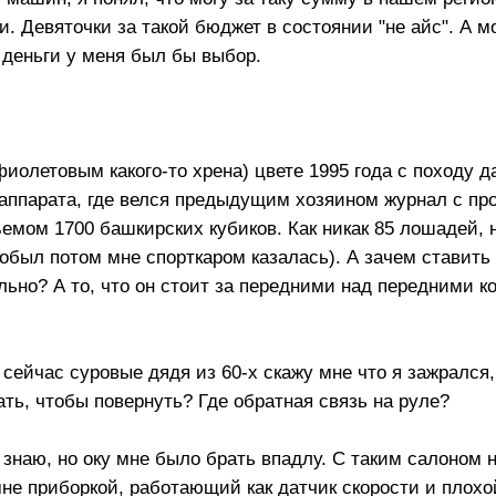
. Девяточки за такой бюджет в состоянии "не айс". А м
 деньги у меня был бы выбор.
фиолетовым какого-то хрена) цвете 1995 года с походу 
 аппарата, где велся предыдущим хозяином журнал с про
мом 1700 башкирских кубиков. Как никак 85 лошадей, н
обыл потом мне спорткаром казалась). А зачем ставить
но? А то, что он стоит за передними над передними ко
 сейчас суровые дядя из 60-х скажу мне что я зажрался,
ать, чтобы повернуть? Где обратная связь на руле?
 знаю, но оку мне было брать впадлу. С таким салоном 
мне приборкой, работающий как датчик скорости и плохо