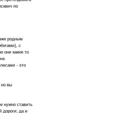
осквич по
даже родным
бегами), с
о они какие то
 на
лесами - это
 но вы
не нужно ставить
й дороги; да и