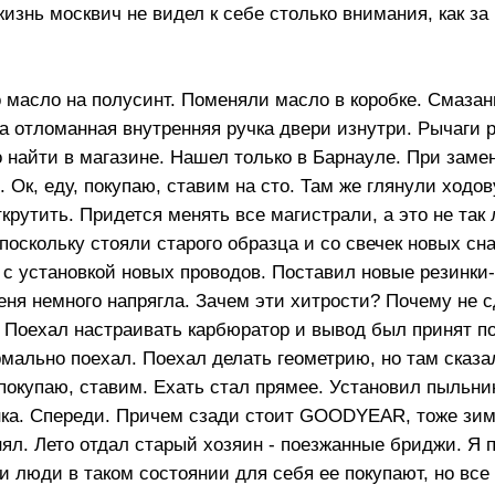
изнь москвич не видел к себе столько внимания, как за
о масло на полусинт. Поменяли масло в коробке. Смазан
а отломанная внутренняя ручка двери изнутри. Рычаги 
о найти в магазине. Нашел только в Барнауле. При заме
 Ок, еду, покупаю, ставим на сто. Там же глянули ходов
крутить. Придется менять все магистрали, а это не так 
поскольку стояли старого образца и со свечек новых с
о с установкой новых проводов. Поставил новые резинки
еня немного напрягла. Зачем эти хитрости? Почему не с
 Поехал настраивать карбюратор и вывод был принят по
ормально поехал. Поехал делать геометрию, но там сказ
покупаю, ставим. Ехать стал прямее. Установил пыльни
анка. Спереди. Причем сзади стоит GOODYEAR, тоже зим
нял. Лето отдал старый хозяин - поезжанные бриджи. Я 
и люди в таком состоянии для себя ее покупают, но все 