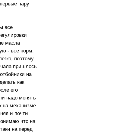
 первые пару
ы все
регулировки
не масла
ую - все норм.
легко, поэтому
начала пришлось
-отбойники на
делать как
сле его
али надо менять
к на механизме
няя и почти
понимаю что на
таки на перед