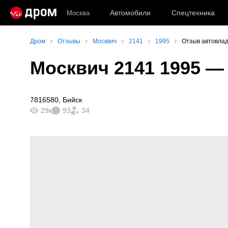
Автомобили
Спецтехника
Москва
Дром
Отзывы
Москвич
2141
1995
Отзыв автовлад
Москвич 2141 1995
— 
7816580
,
Бийск
29к
93
34