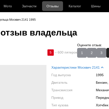
Мото
Запчасти
Отзывы
Каталог
Шины
ельца Москвич 2141 1995
отзыв владельца
Оцените отзыв:
5
–
600 пятерок
1
2
3
Характеристики Москвич 2141
Год выпуска
1995
Двигатель
Бензин,
Трансмиссия
Механи
Привод
Передн
Тип кузова
Хэтчбек