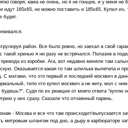
гко говоря, кама не очень, но я не гонщик, и у меня не 
е идут 165х65, но можно поставить и 185х65. Купил их, т
е будет.
елкивался.
атрулируя район. Все было ровно, но заехал в свой гара
такой хренью я ни разу не встречался. Полазив в под
 привода из коробки. Ага, вот недавно меняли там сальн
скую. Оказывается какая-то там шпилька вылетела и п
д. С матами, что это первый и последний москвич в дан
рмальный, типо что купил москвич а не жигу, мол с ним 
 будешь?". Судя по их реакции от моего ответа "куплю н
етрию у них сразу. Сказали что отчаянный парень.
ионам - Москва и все что там происходит/выпускается за
ить метровым шлангом под дно, а дыру в карбюраторе з