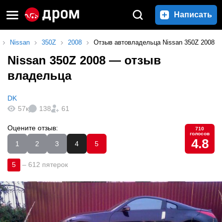
Написать
Nissan
350Z
2008
Отзыв автовладельца Nissan 350Z 2008
Nissan 350Z 2008
— отзыв
владельца
DK
57к
138
61
Оцените отзыв:
710
голосов
4.8
1
2
3
4
5
5
–
612 пятерок