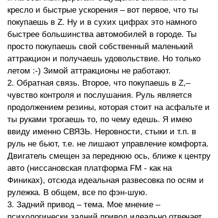
кресло и быстрые ускорения – вот первое, что ты
покупаешь в Z. Ну и в сухих цифрах это намного
быстрее большинства автомобилей в городе. Ты
просто покупаешь свой собственный маленький
аттракцион и получаешь удовольствие. Но только
летом :-) Зимой аттракционы не работают.
2. Обратная связь. Второе, что покупаешь в Z,–
чувство контроля и послушания. Руль является
продолжением резины, которая стоит на асфальте и
ты руками трогаешь то, по чему едешь. Я имею
ввиду именно СВЯЗЬ. Неровности, стыки и т.п. в
руль не бьют, т.е. не лишают управление комфорта.
Двигатель смещен за переднюю ось, ближе к центру
авто (ниссановская платформа FM - как на
Финиках), отсюда идеальная развесовка по осям и
рулежка. В общем, все по фэн-шую.
3. Задний привод – тема. Мое мнение –
психологически задний привод идеально отвечает