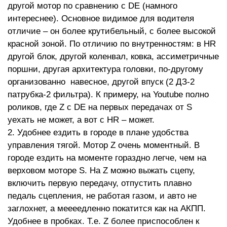
другой мотор по сравнению с DE (намного
интереснее). Основное видимое для водителя
отличие – он более крутибельный, с более высокой
красной зоной. По отличию по внутренностям: в HR
другой блок, другой коленвал, ковка, ассиметричные
поршни, другая архитектура головки, по-другому
организованно навесное, другой впуск (2 ДЗ-2
патрубка-2 фильтра). К примеру, на Youtube полно
роликов, где Z c DE на первых передачах от S
уехать не может, а вот c HR – может.
2. Удобнее ездить в городе в плане удобства
управления тягой. Мотор Z очень моментный. В
городе ездить на моменте гораздно легче, чем на
верховом моторе S. На Z можно выжать сцепу,
включить первую передачу, отпустить плавно
педаль сцепления, не работая газом, и авто не
заглохнет, а меееедленно покатится как на АКПП.
Удобнее в пробках. Т.е. Z более приспособлен к