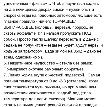
уплотненный - фиг вам... Чтобы научиться ездить
на Z в нечищеных дворах зимой – нужен опыт и
сноровка езды на подобных автомобилях. Еще есть
главное правило - ничего ТОРЧАЩЕЕ/
ВЫПИРАЮЩЕЕ (колодцы, деревья, проросшие
сквозь асфальт и т.п.) нельзя пропускать ПОД
собой. Просто так по щелчку пересесть в Z даже с
седана не получится – езды не будет, будут нервы и
ходьба за трактором. Езда зимой на 350Z – дано не
всем, однозначно :-).
6. Некритичное неудобство – стекла без рамок.
Примерзают охотнее рамочных собратьев.
7. Легкая корма вкупе с жесткой подвеской. Самая
поганая температура от 0 до -2-3 (оттепель), когда
снег становится чуть рыхлым, но при малейшем
воздействии укатывается в гладкий лед (типа
температура для лепки снежков). Машина может
стоять на вычищенной ровной снежной площадке,