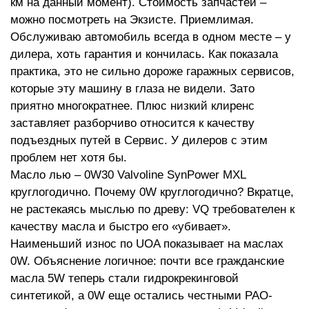
км на данный момент). Стоимость запчастей –
можно посмотреть на Экзисте. Приемлимая.
Обслуживаю автомобиль всегда в одном месте – у
дилера, хоть гарантия и кончилась. Как показала
практика, это не сильно дороже гаражных сервисов,
которые эту машину в глаза не видели. Зато
приятно многократнее. Плюс низкий клиренс
заставляет разборчиво относится к качеству
подъездных путей в Сервис. У дилеров с этим
проблем нет хотя бы.
Масло лью – 0W30 Valvoline SynPower MXL
круглогодично. Почему 0W круглогодично? Вкратце,
не растекаясь мыслью по древу: VQ требователен к
качеству масла и быстро его «убивает».
Наименьший износ по UOA показывает на маслах
0W. Объяснение логичное: почти все гражданские
масла 5W теперь стали гидрокрекинговой
синтетикой, а 0W еще остались честными PAO-