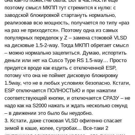
она как-то пожестче была. Вот в частности еще
поэтому смысл МКПП тут стремится к нулю: с
заводской блокировкой стартануть нормально,
реализовав всю мощность, получается по типу «раз
на раз не приходится». Поэтому одна из самых
популярных переделок у Z – замена стоковой VLSD
на дисковые 1.5-2-way. Тогда МКПП обретает смысл
– можно нормально зацепиться. Думаю, испортить
деньги или нет на Cusco Type RS 1.5-way… Просто
придется вроде как ездить с отключенной ESP,
потому что она не поймет дисковую блокировку
1.5way, что не в любых условиях безопасно. Кстати,
ESP отключается ПОЛНОСТЬЮ и при нажатии
соответствующей кнопки, и отключается СРАЗУ – не
надо как на S2000 нажать и ждать несколько секунд
– в движении это было бы неудобно.
3. Кстати, даже стоковая VLSD офигенно спасает
зимой в каше, колее, сугробах... Все-таки 2