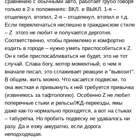
сравнению с обычными авто, работает грубо говоря
только в 2-х положениях: ВКЛ. и ВЫКЛ. 1-я –
отщелкнул, втопил, 2-я – отщелкнул, втопил и т.д.
Если переключаться неспешно в гражданском стиле
– Z этого не любит и получается дерготня.
Соответственно, чтобы приемлемо и комфортно
ездить в городе – нужно уметь приспособиться к Z.
Он к тебе приспосабливаться не будет, это не тот
случай. Слава богу, мотор моментный, о чем я
вначале писал, это сглаживает реакции и "вывозит".
В общем, жить можно. Что касается подвески, то
она жесткая и привыкнуть к ней требуется привычка
(извиняюсь за тафтологию). Особенно Z не любит
поперечные стыки и рельсы/ЖД-переезды, ямы
даже как-то нормально проходятся, а вот на стыках
– табуретка. Но пробить подвеску не удавалось ни
разу. Да и езжу аккуратно, если дорога
неподходящая.