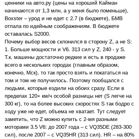
ценники на авто.ру (цены на хороший Кайман
начинаются от 1,3 млн, а у меня было поменьше),
Boxster – урод и не едет с 2.7 (в бюджете), БМВ
отпала по идейным соображениям. В бюджете
оставалась S2000.
Почему выбор весов склонился в сторону Z, а не S:
1. Больше мощности и V6. 313 сил у Z, 240 - у S.
Т.к. машины достаточно редкие и есть в продаже
всего в нескольких городах (главным образом,
конечно, Мск), то так просто взять и покататься на
том и том не получилось. Поэтому пообщался с
людьми, которые ездили на обоих сразу. Если в
пределах 120+ км/ч особой разницы нет (S легче на
300 кг), то на более высоких скоростях S так бодро с
ходу уже не едет, объема не хватает. Тут следует
заметить, что Z можно купить с 2-мя разными
моторами 3.5 V6: до 2007 года – с VQ35DE (283-300
сил), после 2007 – с VQ35HR (313 сил). HR – на 80%