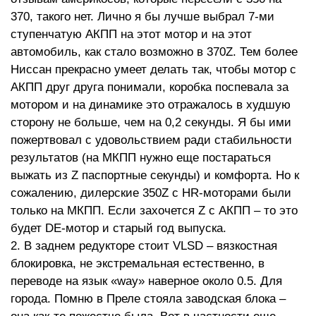
370, такого нет. Лично я бы лучше выбрал 7-ми
ступенчатую АКПП на этот мотор и на этот
автомобиль, как стало возможно в 370Z. Тем более
Ниссан прекрасно умеет делать так, чтобы мотор с
АКПП друг друга понимали, коробка поспевала за
мотором и на динамике это отражалось в худшую
сторону не больше, чем на 0,2 секунды. Я бы ими
пожертвовал с удовольствием ради стабильности
результатов (на МКПП нужно еще постараться
выжать из Z паспортные секунды) и комфорта. Но к
сожалению, дилерские 350Z c HR-моторами были
только на МКПП. Если захочется Z c АКПП – то это
будет DE-мотор и старый год выпуска.
2. В заднем редукторе стоит VLSD – вязкостная
блокировка, не экстремальная естественно, в
переводе на язык «way» наверное около 0.5. Для
города. Помню в Преле стояла заводская блока –