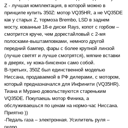
Z - лучшая комплектация, в которой можно в
принципе купить 350Z: мотор VQ35HR, а не VQ35DE
как у старых Z, тормоза Brembo, LSD в заднем
мосту, кованные 18-е диски Rays, копот с горбом –
смотрится круче, чем дорестайловый с 2-мя
полосками-выштамповками, немного другой
передний бампер, фары с более крупной линзой
(лучше светят и лучше смотрятся), мягкие вставки
в дверях, ну кожа-биксенон само собой.
В-третьих, 350Z был единственной моделью
Ниссана, продаваемой в РФ дилерами, с мотором,
который предназначался для Инфинити (VQ35HR).
Тиана и Мурано довольствуются стареньким
VQ35DE. Покупаешь мотор Финика, а
обслуживаешься по ценам на нормо-час Ниссана.
Приятно ))
-Педаль газа – электронная. Усилитель руля –
гидро.