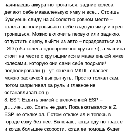
начинаешь аккуратно трогаться, задние колеса
делают себе мааааленькую ямку и все… Стоишь
буксуешь свиду на абсолютно ровном месте –
колеса выполировывают себе гладкую ямку и хрен
тронешься. Можно включить первую или заднюю,
отпустить сцепу, выйти из авто – порадоваться за
LSD (оба колеса одновременно крутятся), а машина
стоит на месте с крутящимися в маааленькой ямке
колесами, которую они сами себе подрыли/
подполировали )) Тут конечно МКПП спасает –
можно раскачкой выпрыгнуть. Просто толкал сам,
потом запрыгивал за руль и главное не
останавливаться ))
8. ESP. Ездить зимой с включенной ESP –
д…..че....во. Ехать не дает. Пока вкатывался в Z,
ESP не отключал. Потом отключил и теперь в
городе езжу без нее. Включаю, когда еду по трассе
и когда большие скорости, когда ее помощь будет