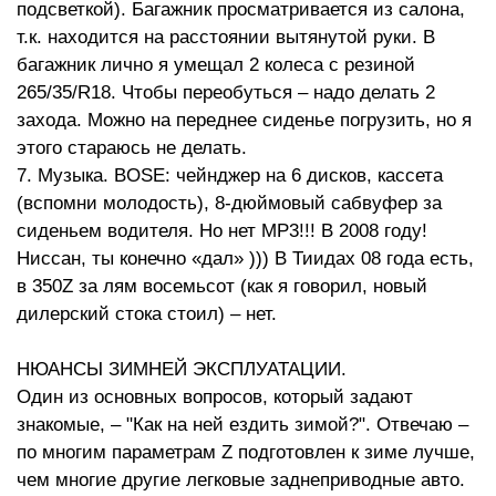
подсветкой). Багажник просматривается из салона,
т.к. находится на расстоянии вытянутой руки. В
багажник лично я умещал 2 колеса с резиной
265/35/R18. Чтобы переобуться – надо делать 2
захода. Можно на переднее сиденье погрузить, но я
этого стараюсь не делать.
7. Музыка. BOSE: чейнджер на 6 дисков, кассета
(вспомни молодость), 8-дюймовый сабвуфер за
сиденьем водителя. Но нет MP3!!! В 2008 году!
Ниссан, ты конечно «дал» ))) В Тиидах 08 года есть,
в 350Z за лям восемьсот (как я говорил, новый
дилерский стока стоил) – нет.
НЮАНСЫ ЗИМНЕЙ ЭКСПЛУАТАЦИИ.
Один из основных вопросов, который задают
знакомые, – "Как на ней ездить зимой?". Отвечаю –
по многим параметрам Z подготовлен к зиме лучше,
чем многие другие легковые заднеприводные авто.