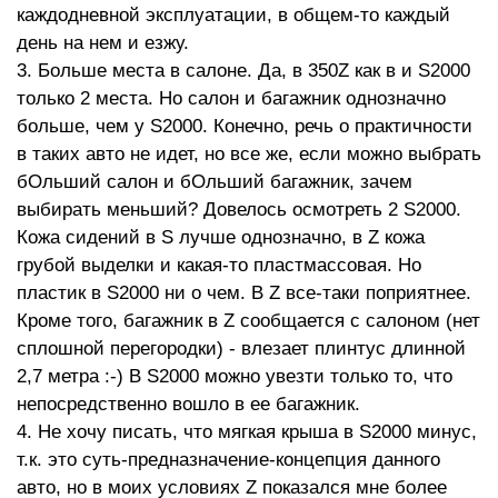
каждодневной эксплуатации, в общем-то каждый
день на нем и езжу.
3. Больше места в салоне. Да, в 350Z как в и S2000
только 2 места. Но салон и багажник однозначно
больше, чем у S2000. Конечно, речь о практичности
в таких авто не идет, но все же, если можно выбрать
бОльший салон и бОльший багажник, зачем
выбирать меньший? Довелось осмотреть 2 S2000.
Кожа сидений в S лучше однозначно, в Z кожа
грубой выделки и какая-то пластмассовая. Но
пластик в S2000 ни о чем. В Z все-таки поприятнее.
Кроме того, багажник в Z сообщается с салоном (нет
сплошной перегородки) - влезает плинтус длинной
2,7 метра :-) В S2000 можно увезти только то, что
непосредственно вошло в ее багажник.
4. Не хочу писать, что мягкая крыша в S2000 минус,
т.к. это суть-предназначение-концепция данного
авто, но в моих условиях Z показался мне более