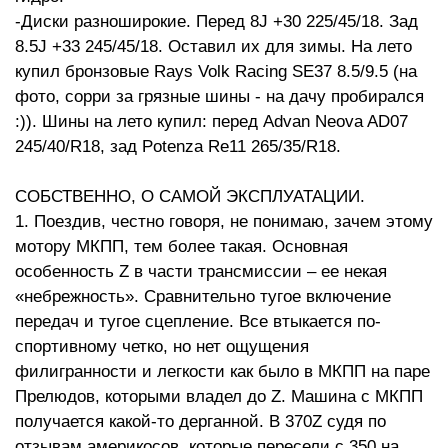
-Диски разноширокие. Перед 8J +30 225/45/18. Зад
8.5J +33 245/45/18. Оставил их для зимы. На лето
купил бронзовые Rays Volk Racing SE37 8.5/9.5 (на
фото, сорри за грязные шины - на дачу пробирался
:)). Шины на лето купил: перед Advan Neova AD07
245/40/R18, зад Potenza Re11 265/35/R18.
СОБСТВЕННО, О САМОЙ ЭКСПЛУАТАЦИИ.
1. Поездив, честно говоря, не понимаю, зачем этому
мотору МКПП, тем более такая. Основная
особенность Z в части трансмиссии – ее некая
«небрежность». Сравнительно тугое включение
передач и тугое сцепление. Все втыкается по-
спортивному четко, но нет ощущения
филигранности и легкости как было в МКПП на паре
Прелюдов, которыми владел до Z. Машина с МКПП
получается какой-то дерганной. В 370Z судя по
отзывам америкосов, которые пересели с 350 на