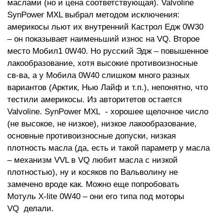
маслами (но и цена соответствующая). Valvoline
SynPower MXL выбрал методом исключения:
америкосы льют их внутренний Кастрол Едж 0W30
– он показывает наименьший износ на VQ. Второе
место Мобил1 0W40. Но русский Эдж – повышенное
лакообразование, хотя высокие противоизносные
св-ва, а у Мобила 0W40 слишком много разных
вариантов (Арктик, Нью Лайф и т.п.), непонятно, что
тестили америкосы. Из авторитетов остается
Valvoline. SynPower MXL - хорошее щелочное число
(не высокое, не низкое), низкое лакообразование,
основные противоизносные допуски, низкая
плотность масла (да, есть и такой параметр у масла
– механизм VVL в VQ любит масла с низкой
плотностью), ну и косяков по Вальволину не
замечено вроде как. Можно еще попробовать
Мотуль X-lite 0W40 – они его типа под моторы
VQ делали.