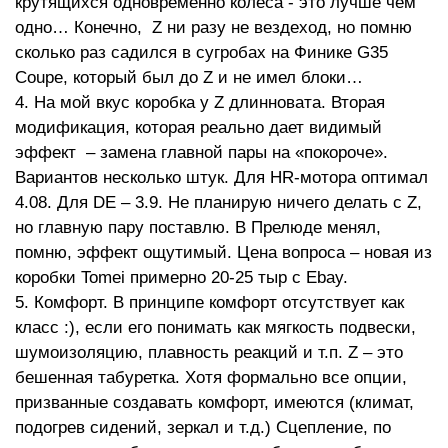
крутящихся одновременно колеса - это лучше чем
одно… Конечно, Z ни разу не вездеход, но помню
сколько раз садился в сугробах на Финике G35
Coupe, который был до Z и не имел блоки…
4. На мой вкус коробка у Z длинновата. Вторая
модификация, которая реально дает видимый
эффект – замена главной пары на «покороче».
Вариантов несколько штук. Для HR-мотора оптимал
4.08. Для DE – 3.9. Не планирую ничего делать с Z,
но главную пару поставлю. В Прелюде менял,
помню, эффект ощутимый. Цена вопроса – новая из
коробки Tomei примерно 20-25 тыр с Ebay.
5. Комфорт. В принципе комфорт отсутствует как
класс :), если его понимать как мягкость подвески,
шумоизоляцию, плавность реакций и т.п. Z – это
бешенная табуретка. Хотя формально все опции,
призванные создавать комфорт, имеются (климат,
подогрев сидений, зеркал и т.д.) Сцепление, по