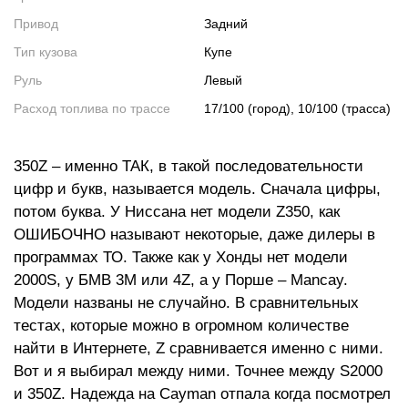
Привод
Задний
Тип кузова
Купе
Руль
Левый
Расход топлива по трассе
17/100 (город), 10/100 (трасса)
350Z – именно ТАК, в такой последовательности
цифр и букв, называется модель. Сначала цифры,
потом буква. У Ниссана нет модели Z350, как
ОШИБОЧНО называют некоторые, даже дилеры в
программах ТО. Также как у Хонды нет модели
2000S, у БМВ 3M или 4Z, а у Порше – Mancay.
Модели названы не случайно. В сравнительных
тестах, которые можно в огромном количестве
найти в Интернете, Z сравнивается именно с ними.
Вот и я выбирал между ними. Точнее между S2000
и 350Z. Надежда на Сayman отпала когда посмотрел