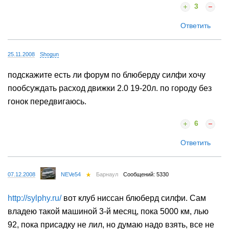
3
Ответить
25.11.2008
Shogun
подскажите есть ли форум по блюберду силфи хочу
пообсуждать расход движки 2.0 19-20л. по городу без
гонок передвигаюсь.
6
Ответить
07.12.2008
NEVe54
Барнаул
Сообщений: 5330
http://sylphy.ru/
вот клуб ниссан блюберд силфи. Сам
владею такой машиной 3-й месяц, пока 5000 км, лью
92, пока присадку не лил, но думаю надо взять, все не