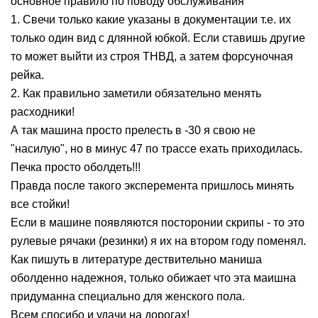
основное правило по поводу обслуживания
1. Свечи только какие указаны в документации т.е. их
только один вид с длянной юбкой. Если ставишь другие
то может выйти из строя ТНВД, а затем форсуночная
рейка.
2. Как правильно заметили обязательно менять
расходники!
А так машина просто прелесть в -30 я свою не
"насилую", но в минус 47 по трассе ехать приходилась.
Печка просто оболдеть!!!
Правда после такого эксперемента пришлось минять
все стойки!
Если в машине появляются посторонии скрипы - то это
рулевые рячаки (резинки) я их на втором году поменял.
Как пишуть в литературе дествительно маниша
оболденно надежноя, только обижает что эта маишна
придуманна специально для женского пола.
Всем спосибо и удачи на дорогах!