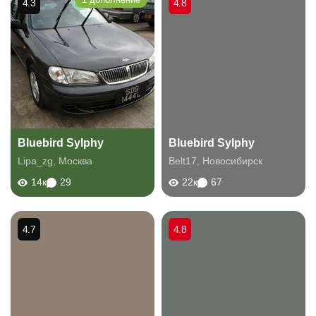
4.3
4.8
Bluebird Sylphy
Bluebird Sylphy
Lipa_zg
,
Москва
Belt17
,
Новосибирск
14к
29
22к
67
4.7
4.8