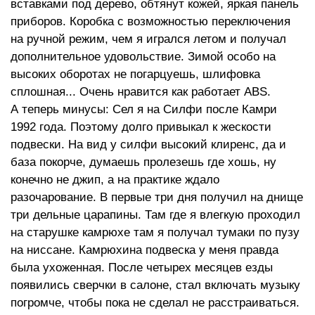
вставками под дерево, обтянут кожей, яркая панель
приборов. Коробка с возможностью переключения
на ручной режим, чем я игрался летом и получал
дополнительное удовольствие. Зимой особо на
высоких оборотах не погарцуешь, шлифовка
сплошная... Очень нравится как работает ABS.
А теперь минусы: Сел я на Силфи после Камри
1992 года. Поэтому долго привыкал к жескости
подвески. На вид у силфи высокий клиренс, да и
база покорче, думаешь пролезешь где хошь, ну
конечно не джип, а на практике ждало
разочарование. В первые три дня получил на днище
три дельные царапины. Там где я влегкую проходил
на старушке камрюхе там я получал тумаки по пузу
на ниссане. Камрюхина подвеска у меня правда
была ухоженная. После четырех месяцев езды
появились сверчки в салоне, стал включать музыку
погромче, чтобы пока не сделал не расстраиваться.