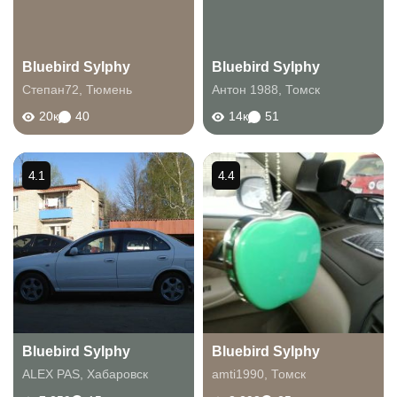
Bluebird Sylphy
Bluebird Sylphy
Степан72
,
Тюмень
Антон 1988
,
Томск
20к
40
14к
51
4.1
4.4
Bluebird Sylphy
Bluebird Sylphy
ALEX PAS
,
Хабаровск
amti1990
,
Томск