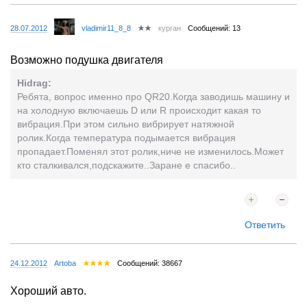
28.07.2012
vladimir11_8_8
курган
Сообщений: 13
Возможно подушка двигателя
Hidrag:
Ребята, вопрос именно про QR20.Когда заводишь машину и
на холодную включаешь D или R происходит какая то
вибрация.При этом сильно вибрирует натяжной
ролик.Когда температура подымается вибрация
пропадает.Поменял этот ролик,ниче не изменилось.Может
кто сталкивался,подскажите..Заране е спасибо..
Ответить
24.12.2012
Artoba
Сообщений: 38667
Хороший авто.