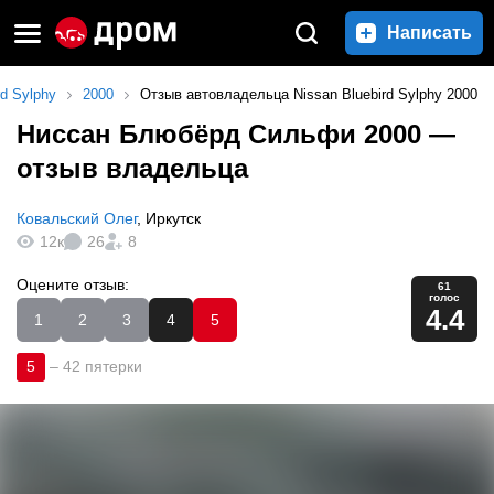
Написать
rd Sylphy
2000
Отзыв автовладельца Nissan Bluebird Sylphy 2000
Ниссан Блюбёрд Сильфи 2000
—
отзыв владельца
Ковальский Олег
,
Иркутск
12к
26
8
Оцените отзыв:
61
голос
4.4
1
2
3
4
5
5
–
42 пятерки