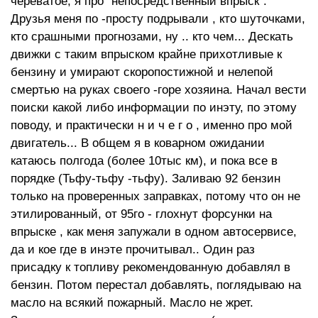
череватое, я про "непосредственный впрыск".
Друзья меня по -просту подрывали , кто шуточками,
кто срашными прогнозами, ну .. кто чем... Дескать
движки с таким впрыском крайне прихотливые к
бензину и умирают скоропостижной и нелепой
смертью на руках своего -горе хозяина. Начал вести
поиски какой либо информации по инэту, по этому
поводу, и практически н и ч е г о , именно про мой
двигатель... В общем я в коварном ожидании
катаюсь полгода (более 10тыс км), и пока все в
порядке (Тьфу-тьфу -тьфу). Заливаю 92 бензин
только на проверенных заправках, потому что он не
этилированный, от 95го - глохнут форсунки на
впрыске , как меня запужали в одном автосервисе,
да и кое где в инэте прочитывал.. Один раз
присадку к топливу рекомендованную добавлял в
бензин. Потом перестал добавлять, поглядываю на
масло на всякий пожарный. Масло не жрет.