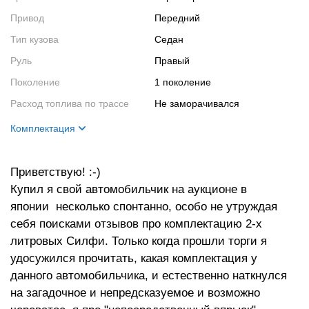
Привод
Передний
Тип кузова
Седан
Руль
Правый
Поколение
1 поколение
Расход топлива по трассе
не заморачивался
Комплектация
Цвет кузова
серый
Приветствую! :-)
Двигатель
2л, 150лс
Купил я свой автомобильчик на аукционе в
японии несколько спонтанно, особо не утруждая
себя поисками отзывов про комплектацию 2-х
литровых Силфи. Только когда прошли торги я
удосужился прочитать, какая комплектация у
данного автомобильчика, и естественно наткнулся
на загадочное и непредсказуемое и возможно