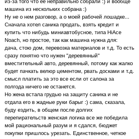
Ходовая часть
автомат режимный - snow-
из-за того что ее неправильно собрали :) и вообще
normal-power
машина из нескольких собрана :)
Ну не о нем разговор, а о моей рабочей лошадке...
Двигатель
0x
Сначала хотел саника продать, взять кредит и
купить что нибудь миниавтобусное, типа HiAce
Noach, но простое, так как машина нужна для:
дача, стою дом, перевозка материалов и т.д. То есть
сразу понятно что нужен "деревянный"
вместительный авто, деревянный, потому как жалко
будет пачкать велюр цементом, рвать досками и т.д.
смысл платить за это все если от салона за
полгода ничего не останется.
Но жена встала грудью на защиту саника и не
отдала его в жадные руки барыг :) сама, сказала,
буду ездить, в общем после долгих
перепирательств женская логика все же победила
мой рациональный разум и я сдался, бюджет
покупки пришлось урезать. Единственное, четкое