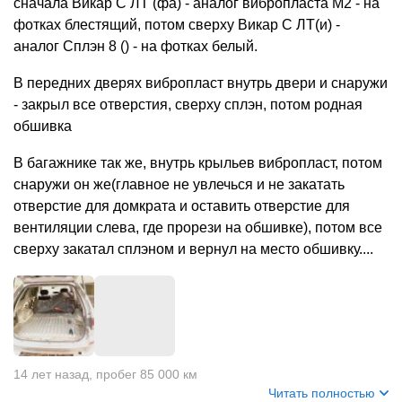
сначала Викар С ЛТ (фа) - аналог вибропласта М2 - на
фотках блестящий, потом сверху Викар С ЛТ(и) -
аналог Сплэн 8 () - на фотках белый.
В передних дверях вибропласт внутрь двери и снаружи
- закрыл все отверстия, сверху сплэн, потом родная
обшивка
В багажнике так же, внутрь крыльев вибропласт, потом
снаружи он же(главное не увлечься и не закатать
отверстие для домкрата и оставить отверстие для
вентиляции слева, где прорези на обшивке), потом все
сверху закатал сплэном и вернул на место обшивку....
+
3
14 лет назад
,
пробег 85 000 км
Читать полностью