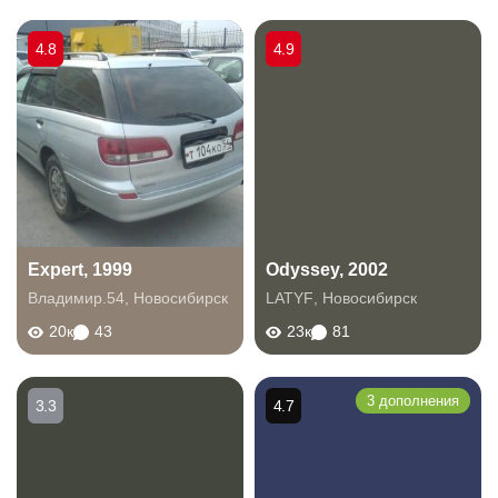
4.8
4.9
Expert, 1999
Odyssey, 2002
Владимир.54
,
Новосибирск
LATYF
,
Новосибирск
20к
43
23к
81
3 дополнения
3.3
4.7