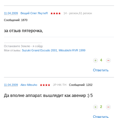
11.04.2009
Вещий Олег ЯкутиЯ
14 - регион,61 регион
Сообщений: 1870
за отзыв пятерочка,
................................................
Остановите Землю - я сойду
Мои отзывы:
Suzuki Grand Escudo 2001
,
Mitsubishi RVR 1999
4
Ответить
11.04.2009
Alex-Mitsuho
JP-HK-TH
Сообщений: 1202
Да вполне аппарат. вышлядит как авенир :) 5
2
Ответить