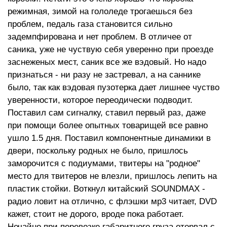
режимная, зимой на гололеде трогаешься без
проблем, педаль газа становится сильно
задемпфирована и нет проблем. В отличее от
саника, уже не чуствую себя уверенно при проезде
заснеженых мест, саник все же вэдовый. Но надо
признаться - ни разу не застревал, а на саннике
было, так как вэдовая пузотерка дает лишнее чуство
уверенности, которое переодически подводит.
Поставил сам сигналку, ставил первый раз, даже
при помощи более опытных товарищей все равно
ушло 1.5 дня. Поставил компонентные динамики в
двери, поскольку родных не было, пришлось
заморочится с подиумами, твитеры на "родное"
место для твитеров не влезли, пришлось лепить на
пластик стойки. Воткнул китайский SOUNDMAX -
радио ловит на отлично, с флэшки мр3 читает, DVD
кажет, стоит не дорого, вроде пока работает.
Нечайно при перевозке габаритного груза оторвал с