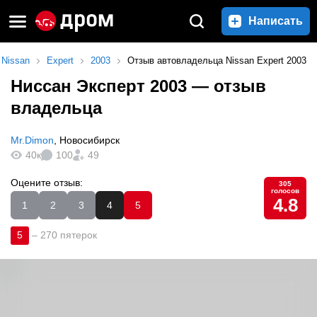
Написать
Nissan
Expert
2003
Отзыв автовладельца Nissan Expert 2003
Ниссан Эксперт 2003
— отзыв
владельца
Mr.Dimon
,
Новосибирск
40к
100
49
Оцените отзыв:
305
голосов
4.8
1
2
3
4
5
5
–
270 пятерок