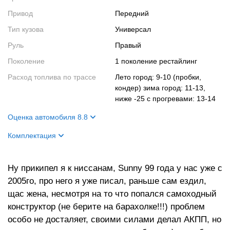
Привод
Передний
Тип кузова
Универсал
Руль
Правый
Поколение
1 поколение рестайлинг
Расход топлива по трассе
лето город: 9-10 (пробки,
кондер) зима город: 11-13,
ниже -25 с прогревами: 13-14
Оценка автомобиля 8.8
Внешний вид
10
Комплектация
Салон
8
Название
ничего не написано
Двигатель
10
Ну прикипел я к ниссанам, Sunny 99 года у нас уже с
Цвет кузова
серый
2005го, про него я уже писал, раньше сам ездил,
Ходовые качества
7
Цвет салона
серый-черный
щас жена, несмотря на то что попался самоходный
Салон
\"дерево\"
конструктор (не берите на барахолке!!!) проблем
Кузов
тоже \"дерево\"
особо не досталяет, своими силами делал АКПП, но