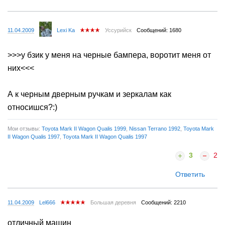
11.04.2009
Lexi Ka
Уссурийск
Сообщений: 1680
>>>у бзик у меня на черные бампера, воротит меня от
них<<<
А к черным дверным ручкам и зеркалам как
относишся?:)
Мои отзывы:
Toyota Mark II Wagon Qualis 1999
,
Nissan Terrano 1992
,
Toyota Mark
II Wagon Qualis 1997
,
Toyota Mark II Wagon Qualis 1997
3
2
Ответить
11.04.2009
Lel666
Большая деревня
Сообщений: 2210
отличный машин