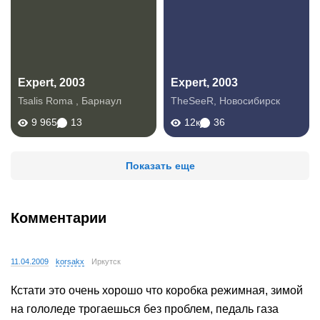
Expert, 2003
Expert, 2003
Tsalis Roma
,
Барнаул
TheSeeR
,
Новосибирск
9 965
13
12к
36
Показать еще
Комментарии
11.04.2009
korsakx
Иркутск
Кстати это очень хорошо что коробка режимная, зимой
на гололеде трогаешься без проблем, педаль газа