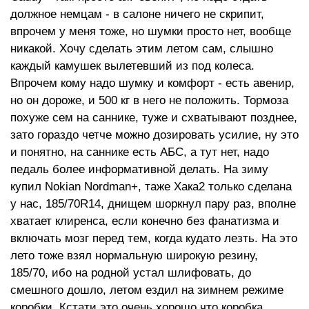
должное немцам - в салоне ничего не скрипит,
впрочем у меня тоже, но шумки просто нет, вообще
никакой. Хочу сделать этим летом сам, слышно
каждый камушек вылетевший из под колеса.
Впрочем кому надо шумку и комфорт - есть авенир,
но он дороже, и 500 кг в него не положить. Тормоза
похуже сем на саннике, туже и схватывают позднее,
зато гораздо четче можно дозировать усилие, ну это
и понятно, на саннике есть АБС, а тут нет, надо
педаль более информативной делать. На зиму
купил Nokian Nordman+, таже Хака2 только сделана
у нас, 185/70R14, днищем шоркнул пару раз, вполне
хватает клиренса, если конечно без фанатизма и
включать мозг перед тем, когда кудато лезть. На это
лето тоже взял нормальную широкую резину,
185/70, ибо на родной устал шлифовать, до
смешного дошло, летом ездил на зимнем режиме
коробки. Кстати это очень хорошо что коробка