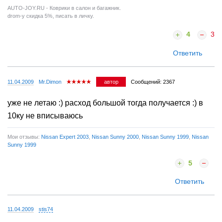
AUTO-JOY.RU - Коврики в салон и багажник.
drom-у скидка 5%, писать в личку.
4
3
Ответить
11.04.2009
Mr.Dimon
автор
Сообщений: 2367
уже не летаю :) расход большой тогда получается :) в
10ку не вписываюсь
Мои отзывы:
Nissan Expert 2003
,
Nissan Sunny 2000
,
Nissan Sunny 1999
,
Nissan
Sunny 1999
5
Ответить
11.04.2009
stis74