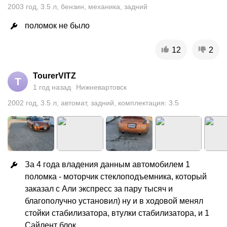
2003
год
,
3.5
л
,
бензин
,
механика
,
задний
поломок не было
12
2
TourerVITZ
T
1 год назад
Нижневартовск
2002
год
,
3.5
л
,
автомат
,
задний
,
комплектация: 3.5
За 4 года владения данным автомобилем 1 
поломка - моторчик стеклоподъемника, который 
заказал с Али экспресс за пару тысяч и 
благополучно установил) ну и в ходовой менял 
стойки стабилизатора, втулки стабилизатора, и 1 
Сайлент блок.