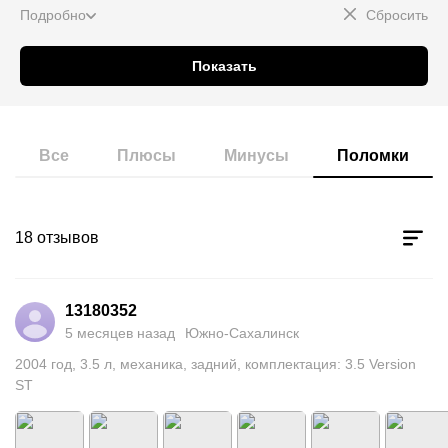
Подробно
Сбросить
Показать
Все
Плюсы
Минусы
Поломки
18 отзывов
13180352
5 месяцев назад
Южно-Сахалинск
2004
год
,
3.5
л
,
механика
,
задний
,
комплектация: 3.5 Version
ST