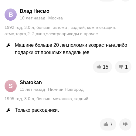
Влад Нисмо
В
10 лет назад
Москва
1992
год
,
3.0
л
,
бензин
,
автомат
,
задний
,
комплектация:
атмо,тарга,2+2,акпп,электроприводы и прочее
Машине больше 20 лет,поломки возрастные,либо 
15
1
Shatokan
S
11 лет назад
Нижний Новгород
1995
год
,
3.0
л
,
бензин
,
механика
,
задний
Только расходники.
7