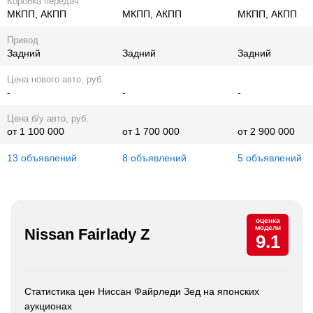
Коробка передач
МКПП, АКПП
МКПП, АКПП
МКПП, АКПП
Привод
Задний
Задний
Задний
Цена нового авто, руб.
-
-
-
Цена б/у авто, руб.
от 1 100 000
от 1 700 000
от 2 900 000
13 объявлений
8 объявлений
5 объявлений
оценка
модели
Nissan Fairlady Z
9.1
Статистика цен Ниссан Файрледи Зед на японских
аукционах