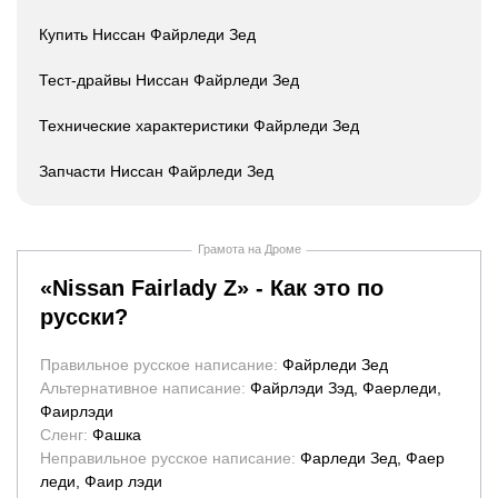
Купить Ниссан Файрледи Зед
Тест-драйвы Ниссан Файрледи Зед
Технические характеристики Файрледи Зед
Запчасти Ниссан Файрледи Зед
Грамота на Дроме
«
Nissan Fairlady Z
» - Как это по
русски?
Правильное русское написание
:
Файрледи Зед
Альтернативное написание
:
Файрлэди Зэд, Фаерледи,
Фаирлэди
Сленг
:
Фашка
Неправильное русское написание
:
Фарледи Зед, Фаер
леди, Фаир лэди