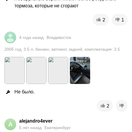
тормоза, которые не сгорают
2
1
4 года назад
Владивосток
2005
год
,
3.5
л
,
бензин
,
автомат
,
задний
,
комплектация: 3.5
Не было.
2
alejandro4ever
A
5 лет назад
Екатеринбург