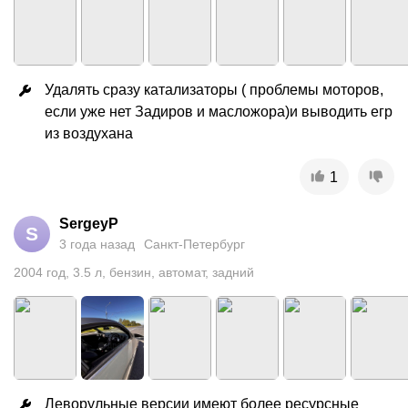
Удалять сразу катализаторы ( проблемы моторов, 
если уже нет Задиров и масложора)и выводить егр 
из воздухана
1
SergeyP
S
3 года назад
Санкт-Петербург
2004
год
,
3.5
л
,
бензин
,
автомат
,
задний
Леворульные версии имеют более ресурсные 