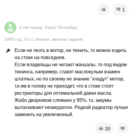
1
5 лет назад
Санкт-Петербург
1990
год
,
3.0
л
,
бензин
,
автомат
,
задний
Если не лезть в мотор, не тюнить, то можно ездить 
на стоке на повседнев. 

Если владельцы не читают мануалы, то под видом 
тюнинга, например, ставят маслокульки взамен 
штатных, но по своему не знанию "кладут" мотор, 
т.к им в голову не приходит, что в стоке стоят 
рестрикторы для оптимальной давки масла. 

Жабо дворников сломано у 95%, т.к. аккумы 
вытаскивают неаккуратно. Родной радиатор лучше 
заменить на увеличенный.
10