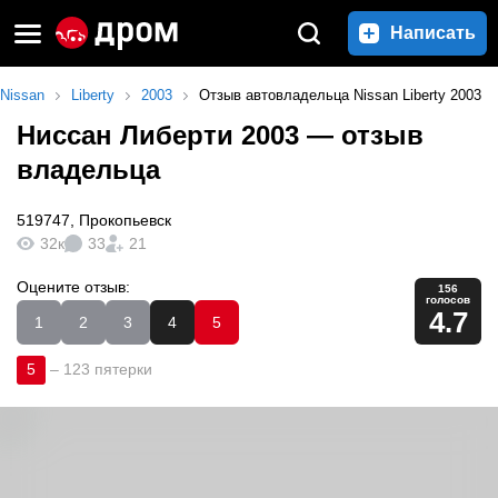
Написать
Nissan
Liberty
2003
Отзыв автовладельца Nissan Liberty 2003
Ниссан Либерти 2003
— отзыв
владельца
519747
,
Прокопьевск
32к
33
21
Оцените отзыв:
156
голосов
4.7
1
2
3
4
5
5
–
123 пятерки