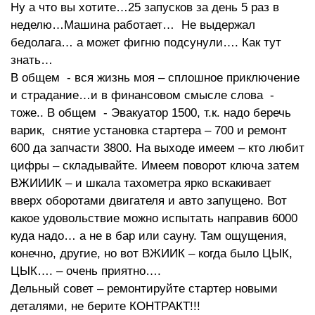
Ну а что вы хотите…25 запусков за день 5 раз в
неделю…Машина работает… Не выдержал
бедолага… а может фигню подсунули…. Как тут
знать…
В общем - вся жизнь моя – сплошное приключение
и страдание…и в финансовом смысле слова -
тоже.. В общем - Эвакуатор 1500, т.к. надо беречь
варик, снятие установка стартера – 700 и ремонт
600 да запчасти 3800. На выходе имеем – кто любит
цифры – складывайте. Имеем поворот ключа затем
ВЖИИИК – и шкала тахометра ярко вскакивает
вверх оборотами двигателя и авто запущено. Вот
какое удовольствие можно испытать направив 6000
куда надо… а не в бар или сауну. Там ощущения,
конечно, другие, но вот ВЖИИК – когда было ЦЫК,
ЦЫК…. – очень приятно….
Дельный совет – ремонтируйте стартер новыми
деталями, не берите КОНТРАКТ!!!