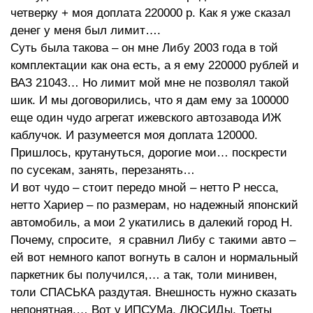
четверку + моя доплата 220000 р. Как я уже сказал
денег у меня был лимит….
Суть была такова – он мне Либу 2003 года в той
комплектации как она есть, а я ему 220000 рублей и
ВАЗ 21043… Но лимит мой мне не позволял такой
шик. И мы договорились, что я дам ему за 100000
еще один чудо агрегат ижевского автозавода ИЖ
каблучок. И разумеется моя доплата 120000.
Пришлось, крутануться, дорогие мои… поскрести
по сусекам, занять, перезанять…
И вот чудо – стоит передо мной – нетто Р несса,
нетто Хариер – по размерам, но надежный японский
автомобиль, а мои 2 укатились в далекий город Н.
Почему, спросите, я сравнил Либу с такими авто –
ей вот немного капот вогнуть в салон и нормальный
паркетник бы получился,… а так, толи минивен,
толи СПАСЬКА раздутая. Внешность нужно сказать
непонятная.… Вот у ИПСУМа, ЛЮСИДы, Тоеты