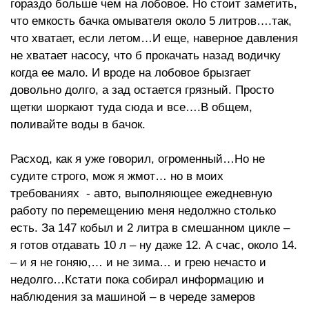
гораздо больше чем на лобовое. Но стоит заметить,
что емкость бачка омывателя около 5 литров….так,
что хватает, если летом…И еще, наверное давления
не хватает насосу, что б прокачать назад водичку
когда ее мало. И вроде на лобовое брызгает
довольно долго, а зад остается грязный. Просто
щетки шоркают туда сюда и все….В общем,
поливайте воды в бачок.
Расход, как я уже говорил, огроменный…Но не
судите строго, мож я жмот… но в моих
требованиях - авто, выполняющее ежедневную
работу по перемещению меня недолжно столько
есть. За 147 кобыл и 2 литра в смешанном цикле –
я готов отдавать 10 л – ну даже 12. А счас, около 14.
– и я не гоняю,… и не зима… и грею нечасто и
недолго…Кстати пока собирал информацию и
наблюдения за машиной – в череде замеров