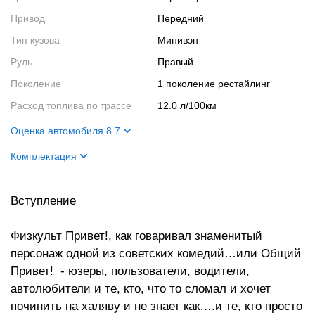
Привод
Передний
Тип кузова
Минивэн
Руль
Правый
Поколение
1 поколение рестайлинг
Расход топлива по трассе
12.0 л/100км
Оценка автомобиля 8.7
Внешний вид
8
Комплектация
Салон
9
Цвет кузова
черный
Двигатель
9
Вступление
Цвет салона
светлый
Салон
электронное табло, подушки
Физкульт Привет!, как говаривал знаменитый
Кузов
задний дворник, камера
персонаж одной из советских комедий…или Общий
заднего вида
Привет! - юзеры, пользователи, водители,
автолюбители и те, кто, что то сломал и хочет
починить на халяву и не знает как….и те, кто просто