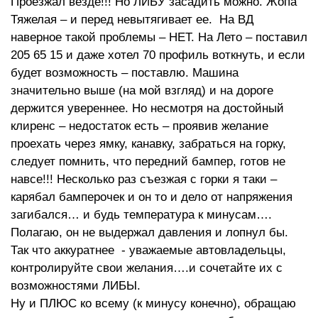
Проезжал везде!!! Но ЛИБУ засадить можно. Жопа
Тяжелая – и перед невытягивает ее. На ВД
наверное такой проблемы – НЕТ. На Лето – поставил
205 65 15 и даже хотел 70 профиль воткнуть, и если
будет возможность – поставлю. Машина
значительно выше (на мой взгляд) и на дороге
держится увереннее. Но несмотря на достойный
клиренс – недостаток есть – проявив желание
проехать через ямку, канавку, забраться на горку,
следует помнить, что передний бампер, готов не
навсе!!! Несколько раз съезжая с горки я таки –
карябал бамперочек и он то и дело от напряжения
загибался… и будь температура к минусам….
Полагаю, он не выдержал давления и лопнул бы.
Так что аккуратнее - уважаемые автовладельцы,
контролируйте свои желания….и сочетайте их с
возможностями ЛИБЫ.
Ну и ПЛЮС ко всему (к минусу конечно), обращаю