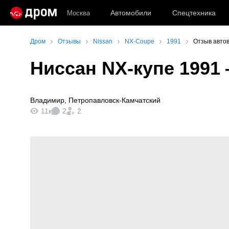
Автомобили
Спецтехника
Москва
Дром
Отзывы
Nissan
NX-Coupe
1991
Отзыв авто
Ниссан NX-купе 1991
Владимир
,
Петропавловск-Камчатский
11к
2
2