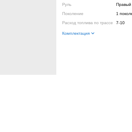
Руль
Правый
Поколение
1 поко
Расход топлива по трассе
7-10
Комплектация
Цвет кузова
синий-
Цвет салона
синий-
Салон
электр