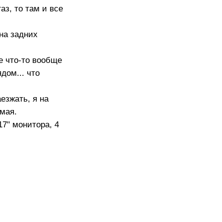
аз, то там и все
на задних
е что-то вообще
дом... что
аезжать, я на
емая.
7" монитора, 4