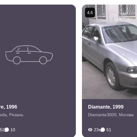
4.6
re, 1996
Diamante, 1999
eda
,
Рязань
Diamante3000
,
Москва
952
10
23к
51