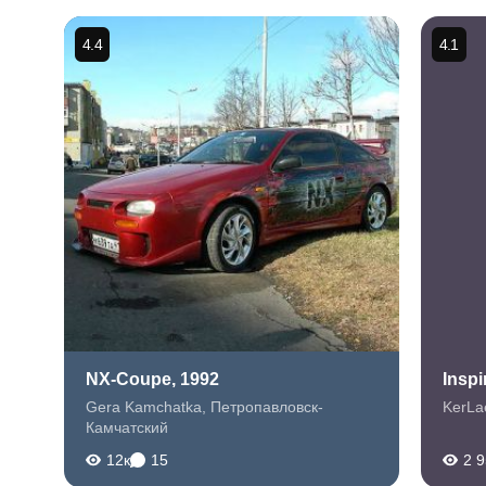
4.4
4.1
NX-Coupe, 1992
Inspi
Gera Kamchatka
,
Петропавловск-
KerLa
Камчатский
12к
15
2 