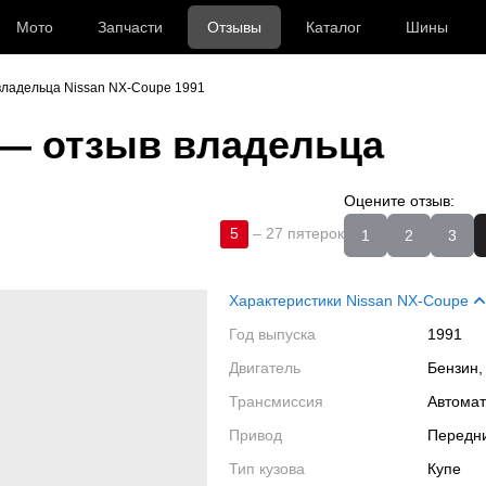
Мото
Запчасти
Отзывы
Каталог
Шины
владельца Nissan NX-Coupe 1991
— отзыв владельца
Оцените отзыв:
5
–
27 пятерок
1
2
3
Характеристики Nissan NX-Coupe
Год выпуска
1991
Двигатель
Бензин,
Трансмиссия
Автома
Привод
Передн
Тип кузова
Купе