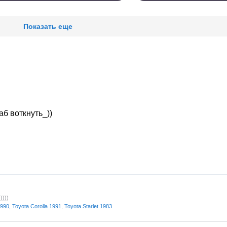
Показать еще
б воткнуть_))
)))
1990
,
Toyota Corolla 1991
,
Toyota Starlet 1983