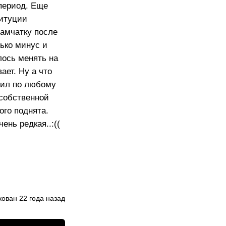
период. Еще
ситуции
Камчатку после
лько минус и
лось менять на
ает. Ну а что
азил по любому
 собственной
ого поднята.
ень редкая..:((
ован 22 года назад