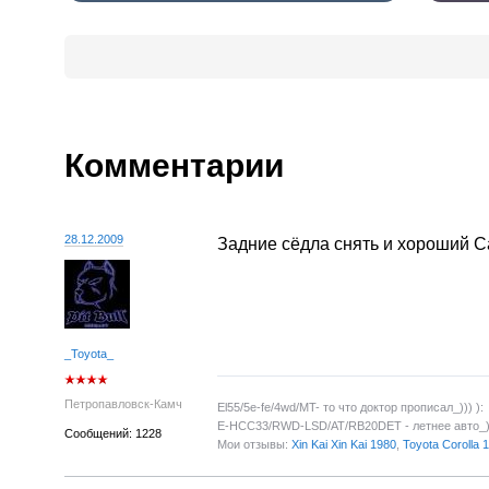
Комментарии
28.12.2009
Задние сёдла снять и хороший Са
_Toyota_
Петропавловск-Камч
El55/5e-fe/4wd/MT- то что доктор прописал_))) ):
E-HCC33/RWD-LSD/AT/RB20DET - летнее авто_))
Сообщений: 1228
Мои отзывы:
Xin Kai Xin Kai 1980
,
Toyota Corolla 