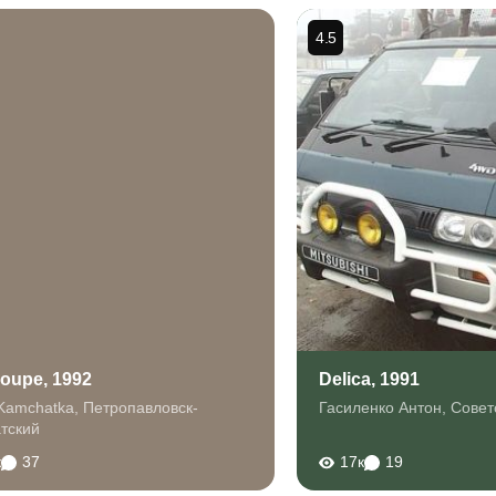
4.5
oupe, 1992
Delica, 1991
Kamchatka
,
Петропавловск-
Гасиленко Антон
,
Совет
тский
к
37
17к
19