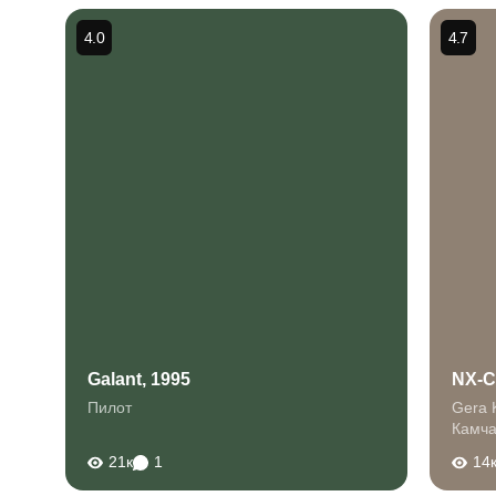
4.0
4.7
Galant, 1995
NX-C
Пилот
Gera 
Камча
21к
1
14