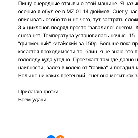
Пишу очередные отзывы о этой машине. Я назыв
осенью я обул ее в MZ-01 14 дюймов. Снег у на
описывать особо то и не чего, тут застрять сло
3-х циклонов подряд просто "завалило" снегом. К
снега нет. Температура установилась ночью -15
"фирменный" китайский за 150р. Больше пока пре
косается проходимости то, блин, я не знаю это 
гололеду куда угодно. Проезжает там где давно н
наивности, залез в колею от "газика" и посадил 
Больше ни каких претензий, снег она месит как з
Прилагаю фотки.
Всем удачи.