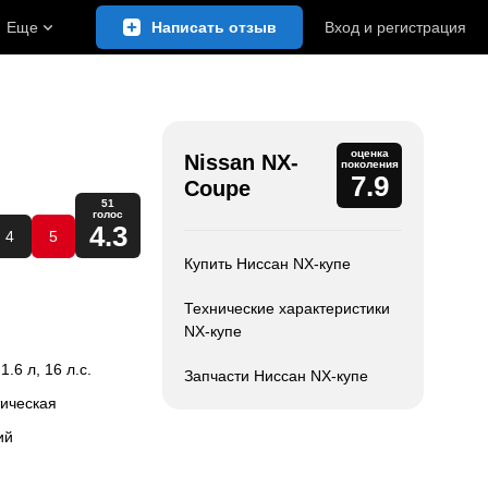
Еще
Написать отзыв
Вход
и
регистрация
оценка
Nissan NX-
поколения
7.9
Coupe
51
голос
4.3
4
5
Купить Ниссан NX-купе
Технические характеристики
NX-купе
 1.6 л, 16 л.с.
Запчасти Ниссан NX-купе
тическая
ий