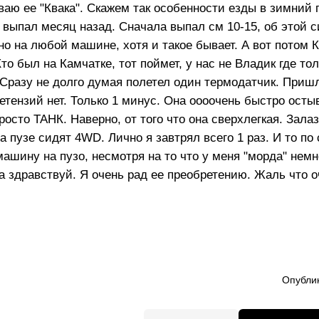
аю ее "Квака". Скажем так особенности езды в зимний 
с выпал месяц назад. Сначала выпал см 10-15, об этой 
жно на любой машине, хотя и такое бывает. А вот потом 
то был на Камчатке, тот поймет, у нас не Владик где то
. Сразу не долго думая полетел один термодатчик. Приш
тензий нет. Только 1 минус. Она оооочень быстро остыв
просто ТАНК. Наверно, от того что она сверхлегкая. Зал
а пузе сидят 4WD. Лично я завтрял всего 1 раз. И то по
машину на пузо, несмотря на то что у меня "морда" немн
а здравствуй. Я очень рад ее преобретению. Жаль что оч
Опублик