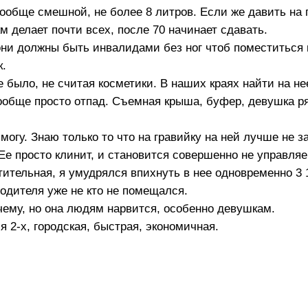
вообще смешной, не более 8 литров. Если же давить на г
м делает почти всех, после 70 начинает сдавать.
они должны быть инвалидами без ног чтоб поместиться 
к.
 было, не считая косметики. В наших краях найти на не
вообще просто отпад. Съемная крыша, буфер, девушка ря
 могу. Знаю только то что на гравийку на ней лучше не з
Ее просто клинит, и становится совершенно не управля
ительная, я умудрялся впихнуть в нее одновременно 3 1
водителя уже не кто не помещался.
очему, но она людям нарвится, особенно девушкам.
 2-х, городская, быстрая, экономичная.