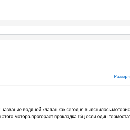
Разверн
т название водяной клапан,как сегодня выяснилось.моторист
я этого мотора.прогорает прокладка гбц если один термост