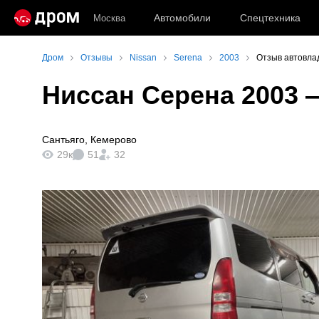
Автомобили
Спецтехника
Москва
Дром
Отзывы
Nissan
Serena
2003
Отзыв автовла
Ниссан Серена 2003
—
Сантьяго
,
Кемерово
29к
51
32