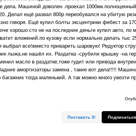
кие дела. Машиной доволен .проехал 1000км.полноценны
 20. Делал ещё развал 800р переобувался на убитую рез
азно говоря. Ещё купил болты эксцентрики фебест за 1
роче хорошо сто не на последние деньги купил авто, по
 хватит вложений.по кузову если нормально делать тыс 
,я выбрал все!вместо приварить шаровую! Редуктор стру
ник лыжа,не нашёл их. Раздатка -срубили крышку -на ге
менил масло в раздатке,тоже гудит или привода внутре
дние амортизаторы замена , такие вот дела!!!!! Машин
о багажник тогда маленький. А так можно много увезти 
Опубл
Поставить 5!
Подписаться