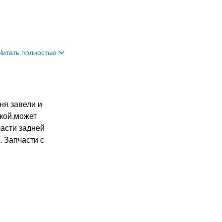
Читать полностью
ня завели и
акой,может
части задней
. Запчасти с