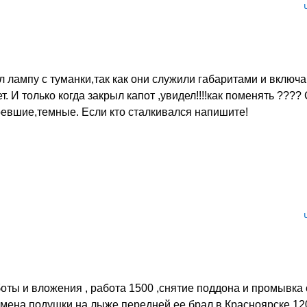
л лампу с туманки,так как они служили габаритами и включа
. И только когда закрыл капот ,увидел!!!!как поменять ????
ревшие,темные. Если кто сталкивался напишите!
оты и вложения , работа 1500 ,снятие поддона и промывка
амена подушки на лыже передней ее брал в Красноярске 12