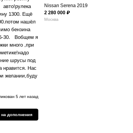
Nissan Serena 2019
й авто!рулека
2 280 000 ₽
ину 1300. Ещё
Москва
700.потом нашёл
 мимо бензина
25-30. Вобщем я
жки много ,при
рметике!надо
нние шрусы под
а нравится. Нас
при желании,буду
икован 5 лет назад
 на дополнения