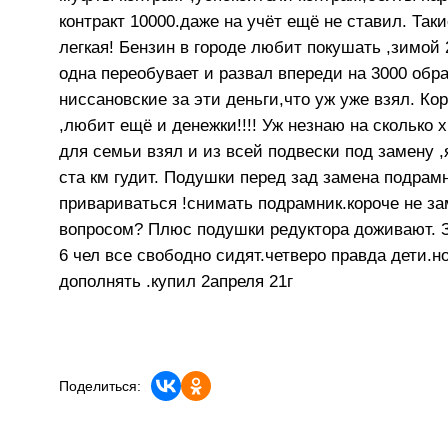
контракт 10000.даже на учёт ещё не ставил. Та
легкая! Бензин в городе любит покушать ,зимой
одна переобувает и развал впереди на 3000 обр
ниссановские за эти деньги,что уж уже взял. Ко
,любит ещё и денежки!!!! Уж незнаю на сколько
для семьи взял и из всей подвески под замену 
ста км гудит. Подушки перед зад замена подрам
привариваться !снимать подрамник.короче не за
вопросом? Плюс подушки редуктора доживают. За
6 чел все свободно сидят.четверо правда дети.н
дополнять .купил 2апреля 21г
Поделиться: