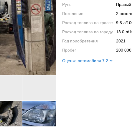
Руль
Правый
Поколение
2 поко
Расход топлива по трассе
9.5 л/1
Расход топлива по городу
13.0 л/
Год приобретения
2021
Пробег
200 000
Оценка автомобиля 7.2
Внешний вид
7
Салон
9
Двигатель
6
Ходовые качества
7