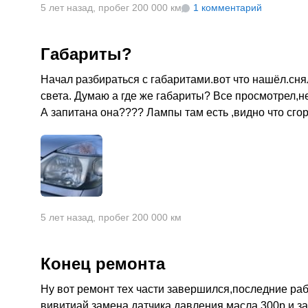
5 лет назад
,
пробег 200 000 км
1 комментарий
Габариты?
Начал разбираться с габаритами.вот что нашёл.сня
света. Думаю а где же габариты? Все просмотрел,нет
А запитана она???? Лампы там есть ,видно что сго
5 лет назад
,
пробег 200 000 км
Конец ремонта
Ну вот ремонт тех части завершился,последние раб
вивитиай,замена датчика давления масла 300р и з