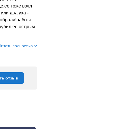
е,ее тоже взял
или два уха -
собрали!работа
срубил ее острым
Читать полностью
ть отзыв