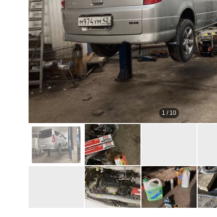
1
/
10