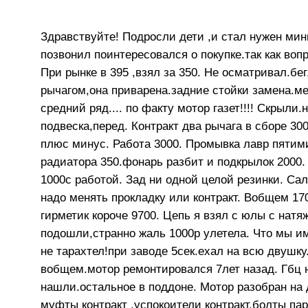
Здравствуйте! Подросли дети ,и стал нужен ми
позвонил поинтересовался о покупке.так как вопр
При рынке в 395 ,взял за 350. Не осматривал.б
рычагом,она приварена.задние стойки замена.ме
средний ряд.... по факту мотор газет!!!! Скрыли
подвеска,перед. Контракт два рычага в сборе 30
плюс минус. Работа 3000. Промывка лавр пяти
радиатора 350.фонарь разбит и подкрылок 2000.
1000с работой. Зад ни одной целой резинки. Сал
надо менять прокладку или контракт. Вобщем 170
гирметик короче 9700. Цепь я взял с юлы с нат
подошли,странно жаль 1000р улетела. Что мы им
не тарахтел!при заводе 5сек.ехал на всю двушк
вобщем.мотор ремонтировался 7лет назад. Гбц 
нашли.остальное в поддоне. Мотор разобран на
муфты контракт ,успокоители контракт,болты па