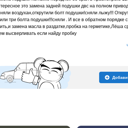
интересное это замена задней подушки двс на полном привод
яли воздухан,открутили болт подушки!сняли лыжу!!! Открут
или три болта подушки!!!сняли . И все в обратном порядке 
ить,и замена масла в раздатке,пробка на герметике,Лёша 
дем высверливать если найду пробку
Добави