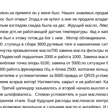
нивэн.на примете он у меня был. Наших знакомых.прода
ос был открыт 2года,я не купил а они не продали.владел
еглым взглядом,скидка была на двс. Жрущий масло, Лёв
лкое дтп.не работающий датчик температуры. 4вд и кап
.не был к этому готов,да бог с ним . Мотор обговаривали
00 .ступица в сборе 3600.рулевые тяги и наконечники си
минутка промывочное масло700 замена масла фильтры е
 Подвесной подшипник 2000 и работа 1000. Замена масл
енблоки точка опоры 6100, замена от 5000,по ситуации 6
00 работа.фрезеровка гбц и блока 2500, колпачки кольц
яжителем и успокоителями за 6000.правда от QR25.успок
еем вскрыв мотор! Натяжитель закрыт и не работает. К
у. Третий целиндор зазывалось и второй начало.выхлоп 
не шлифовалось. Сломан успокоитель и уши маслонасо
 данном этапе. Ещё будущие расходы маслонасос контра
ру.возможно вкладыши и сальники.масло и антифриз. И 