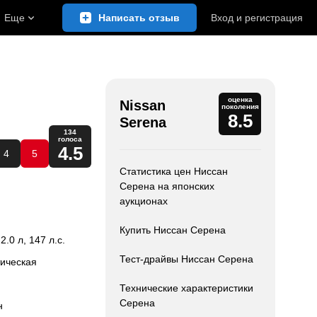
Еще
Написать отзыв
Вход
и
регистрация
оценка
Nissan
поколения
8.5
Serena
134
голоса
4.5
4
5
Статистика цен Ниссан
Серена на японских
аукционах
Купить Ниссан Серена
 2.0 л, 147 л.с.
Тест-драйвы Ниссан Серена
тическая
Технические характеристики
Серена
н