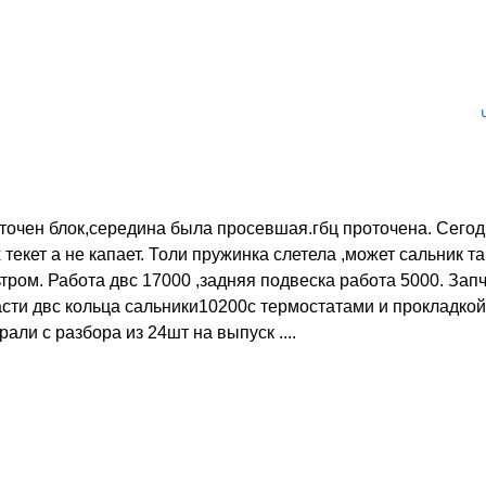
точен блок,середина была просевшая.гбц проточена. Сегод
 текет а не капает. Толи пружинка слетела ,может сальник т
ром. Работа двс 17000 ,задняя подвеска работа 5000. Зап
асти двс кольца сальники10200с термостатами и прокладкой
али с разбора из 24шт на выпуск ....