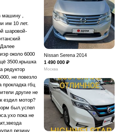
в машину ,
и им 10 лет.
ой шаровой-
итанский
. Далее
тиэр около 6000
Nissan Serena 2014
щё 3500.крышка
1 490 000 ₽
Москва
а редуктор
000, не повезло
а прокладка гбц
оители другие не
ак ездил мотор?
норм был.успел
са.ухо пока не
кт,звезда
купил резину