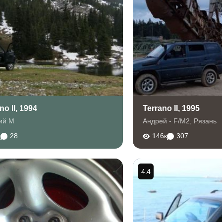
no II, 1994
Terrano II, 1995
ий М
Андрей - F/M2
,
Рязань
к
28
146к
307
4.4