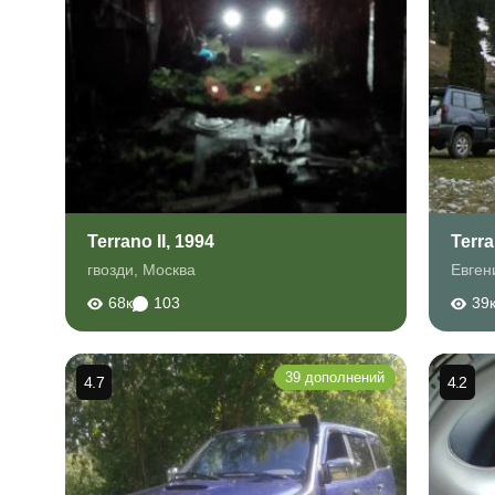
Terrano II, 1994
Terra
гвозди
,
Москва
Евген
68к
103
39
39 дополнений
4.7
4.2