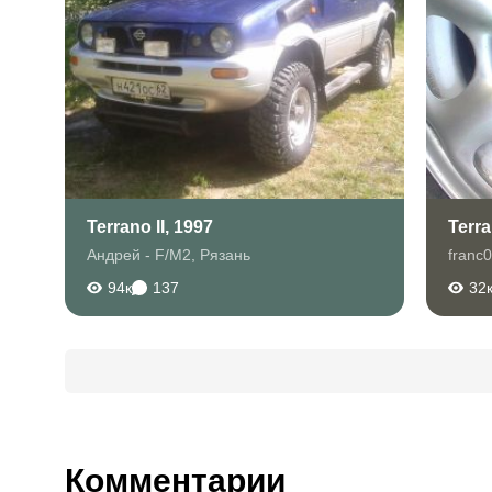
Terrano II, 1997
Terra
Андрей - F/M2
,
Рязань
franc
94к
137
32
Комментарии