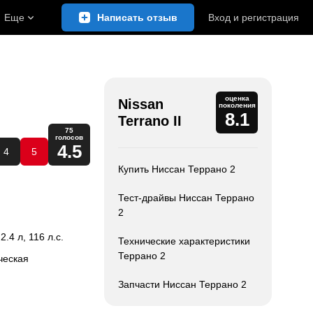
Еще
Написать отзыв
Вход
и
регистрация
оценка
Nissan
поколения
8.1
Terrano II
75
голосов
4.5
4
5
Купить Ниссан Террано 2
Тест-драйвы Ниссан Террано
2
 2.4 л, 116 л.с.
Технические характеристики
Террано 2
ческая
Запчасти Ниссан Террано 2