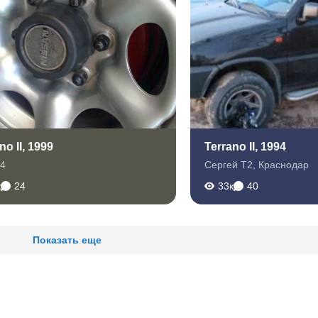
no II, 1999
Terrano II, 1994
04
Сергей Т2
,
Краснодар
к
24
33к
40
Показать еще