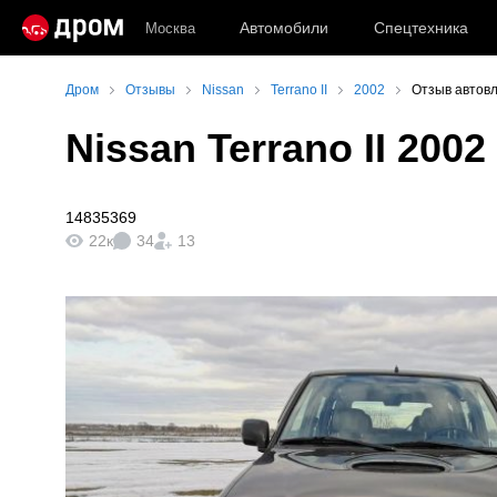
Автомобили
Спецтехника
Москва
Дром
Отзывы
Nissan
Terrano II
2002
Отзыв автовл
Nissan Terrano II 2002
14835369
22к
34
13