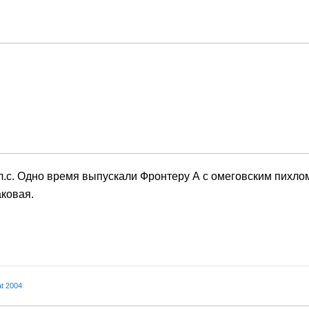
л.с. Одно время выпускали Фронтеру А с омеговским пихло
аковая.
t 2004