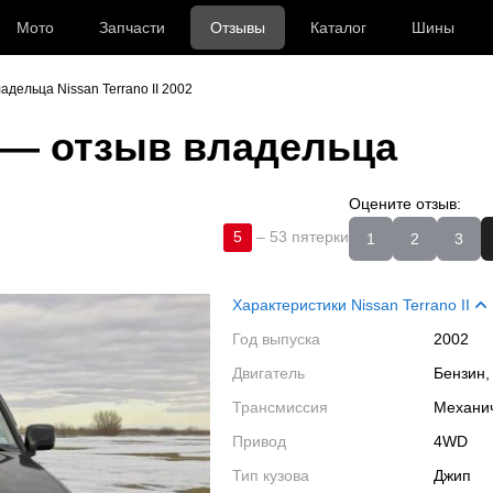
Мото
Запчасти
Отзывы
Каталог
Шины
адельца Nissan Terrano II 2002
— отзыв владельца
Оцените отзыв:
5
–
53 пятерки
1
2
3
Характеристики Nissan Terrano II
Год выпуска
2002
Двигатель
Бензин,
Трансмиссия
Механи
Привод
4WD
Тип кузова
Джип