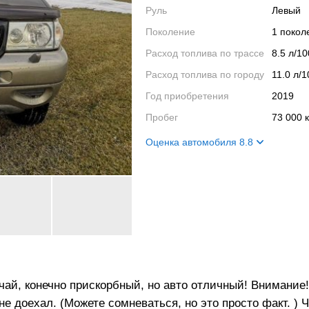
Руль
Левый
Поколение
1 поко
Расход топлива по трассе
8.5 л/1
Расход топлива по городу
11.0 л/
Год приобретения
2019
Пробег
73 000 
Оценка автомобиля 8.8
Внешний вид
8
Салон
7
Двигатель
10
Ходовые качества
10
ай, конечно прискорбный, но авто отличный! Внимание!
не доехал. (Можете сомневаться, но это просто факт. ) Ч