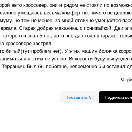
рой авто кроссовер, они и рядом не стояли по возможн
в салоне умещаюсь весьма комфортно, ничего не цепляю,
муму, но тем не менее, за мной отлично умещается пас
зеркала. Старая добрая механика, с понижайкой. Двигат
которого я знал 5 лет, авто всегда стоял в гараже, толь
На кроссовере застрял.
что битый(тут проблем нет). У этих машин болячка корр
 заниматься я этим не успею. Вскорости буду вынужден 
о Терраныч. Был бы побогаче, непременно бы оставил дл
Опубл
Поставить 5!
Подписаться