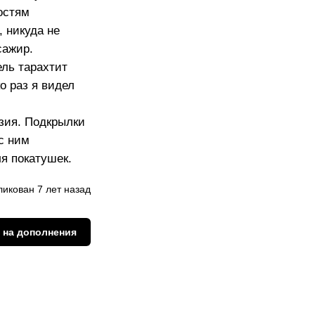
остям
 никуда не
сажир.
ель тарахтит
ко раз я видел
озия. Подкрылки
с ним
я покатушек.
икован 7 лет назад
 на дополнения